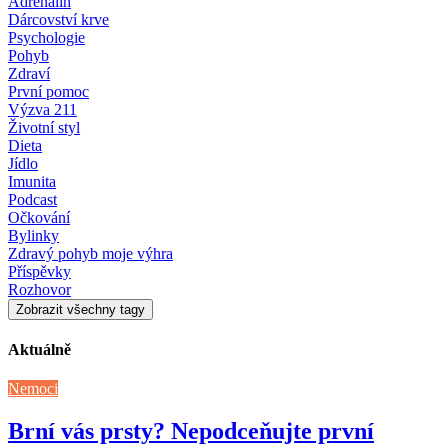
Adrenalin
Dárcovství krve
Psychologie
Pohyb
Zdraví
První pomoc
Výzva 211
Životní styl
Dieta
Jídlo
Imunita
Podcast
Očkování
Bylinky
Zdravý pohyb moje výhra
Příspěvky
Rozhovor
Zobrazit všechny tagy
Aktuálně
Nemoci
Brní vás prsty? Nepodceňujte první