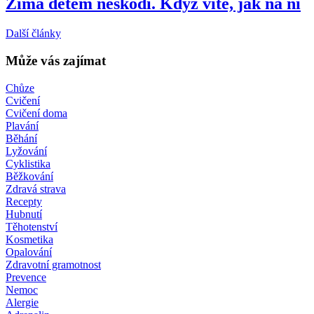
Zima dětem neškodí. Když víte, jak na ni
Další články
Může vás zajímat
Chůze
Cvičení
Cvičení doma
Plavání
Běhání
Lyžování
Cyklistika
Běžkování
Zdravá strava
Recepty
Hubnutí
Těhotenství
Kosmetika
Opalování
Zdravotní gramotnost
Prevence
Nemoc
Alergie