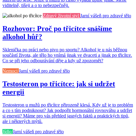
viditelně, tišeji a o to nebezpečněji.
Zdravý životní styl
Jarní vášeň pro zdravé tělo
Rozhovor: Proč po třicítce snášíme
alkohol hůř?
Sklenička po práci nebo pivo po sportu? Alkohol je u nás běžnou
součástí života, ale tělo ho vnímá jinak ve dvaceti a jinak po třicítce.
Co se při jeho odbourávání děje a kdy už zpozornět?
Nemoci
Jarní vášeň pro zdravé tělo
Testosteron po třicítce: jak si udržet
energii
Testosteron u mužů po třicítce přirozeně klesá. Kdy už je to problém
a co s tím podniknout? Jak podpořit hormonální rovnováhu a udržet
si energii? Máme pro vás přehled jasných faktů a praktických tipů,
ale i některých mýtů.
Jídlo
Jarní vášeň pro zdravé tělo