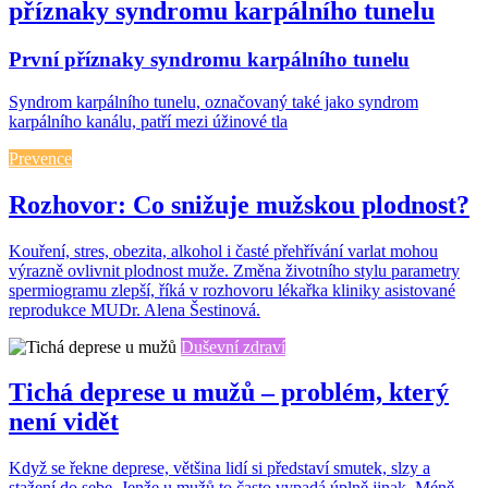
příznaky syndromu karpálního tunelu
První příznaky syndromu karpálního tunelu
Syndrom karpálního tunelu, označovaný také jako syndrom
karpálního kanálu, patří mezi úžinové tla
Prevence
Rozhovor: Co snižuje mužskou plodnost?
Kouření, stres, obezita, alkohol i časté přehřívání varlat mohou
výrazně ovlivnit plodnost muže. Změna životního stylu parametry
spermiogramu zlepší, říká v rozhovoru lékařka kliniky asistované
reprodukce MUDr. Alena Šestinová.
Duševní zdraví
Tichá deprese u mužů – problém, který
není vidět
Když se řekne deprese, většina lidí si představí smutek, slzy a
stažení do sebe. Jenže u mužů to často vypadá úplně jinak. Méně