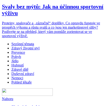
Svaly bez mýtů: Jak na účinnou sportovní
výživu
Proteiny, spalovače a „zázračné“ doplňky. Co opravdu funguje ve
prospěch výkonu a růstu svalů a co jsou jen marketingové sliby?
Podívejte se na přehled, který vám pomůže zorientovat se ve
sportovní výživě.
Sezónní témata
Zdravý životní styl
Prevence
Pohyb
Jídlo
Hubnutí
Zdravé dítě
Duševní zdraví
Nemoci
Pohled lékaře
Nahoru