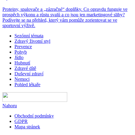
Proteiny, spalovače a „zázračné“ doplňky. Co opravdu funguje ve
prospěch výkonu a růstu svalů a co jsou jen marketingové sliby?
Podívejte se na přehled, který vám pomůže zorientovat se ve
sportovní výživě.
Sezónní témata
Zdravý životní styl
Prevence
Pohyb
Jídlo
Hubnutí
Zdravé dítě
Duševní zdraví
Nemoci
Pohled lékaře
Nahoru
Obchodní podmínky
GDPR
Mapa stránek