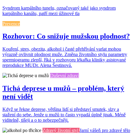
Syndrom karpálního tunelu, označovaný také jako syndrom
karpálního kanálu, patří mezi úžinové tla
Prevence
Rozhovor: Co snižuje mužskou plodnost?
Kouření, stres, obezita, alkohol i časté přehřívání varlat mohou
výrazně ovlivnit plodnost muže. Změna životního stylu parametry
spermiogramu zlepší, říká v rozhovoru lékařka kliniky asistované
reprodukce MUDr. Alena Šestinová.
Duševní zdraví
Tichá deprese u mužů – problém, který
není vidět
Když se řekne deprese, většina lidí si představí smutek, slzy a
stažení do sebe. Jenže u mužů to často vypadá úplně jinak. Méně
viditelně, tišeji a o to nebezpečněji.
Zdravý životní styl
Jarní vášeň pro zdravé tělo