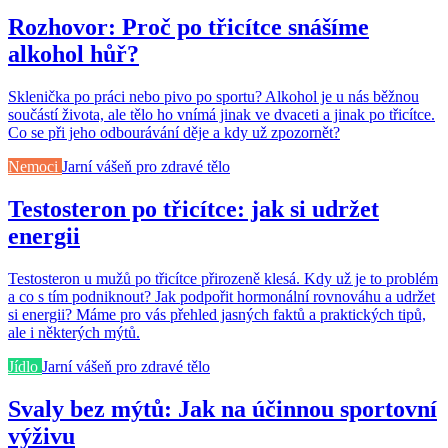
Rozhovor: Proč po třicítce snášíme
alkohol hůř?
Sklenička po práci nebo pivo po sportu? Alkohol je u nás běžnou
součástí života, ale tělo ho vnímá jinak ve dvaceti a jinak po třicítce.
Co se při jeho odbourávání děje a kdy už zpozornět?
Nemoci
Jarní vášeň pro zdravé tělo
Testosteron po třicítce: jak si udržet
energii
Testosteron u mužů po třicítce přirozeně klesá. Kdy už je to problém
a co s tím podniknout? Jak podpořit hormonální rovnováhu a udržet
si energii? Máme pro vás přehled jasných faktů a praktických tipů,
ale i některých mýtů.
Jídlo
Jarní vášeň pro zdravé tělo
Svaly bez mýtů: Jak na účinnou sportovní
výživu