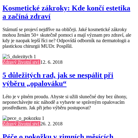
Kosmetické zákroky: Kde končí estetika
a začíná zdraví
Stárnutí se projeví nejdříve na obličeji. Jaké kosmetické zákroky
mohou ženám 50+ skutečně pomoci a mají význam pro zdraví, ale
kdy je naopak lepší říci ne? Odpovídá odborník na dermatologii a
plastickou chirurgii MUDr. Pospíšil.
Zdravý životní styl
12. 6. 2018
5 důležitých rad, jak se nespálit při
výběru „opalováku“
Léto je v plném proudu. Abyste si užili slunečné dny bez úhony,
neponechávejte nic náhodě a vybavte se správným opalovacím
prostředkem. Jak při jeho výběru postupovat?
Zdravý životní styl
26. 2. 2018
Péče o pokožku v zimních měsících