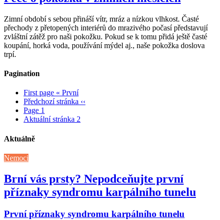
Zimní období s sebou přináší vítr, mráz a nízkou vlhkost. Časté
přechody z přetopených interiérů do mrazivého počasí představují
zvláštní zátěž pro naši pokožku. Pokud se k tomu přidá ještě časté
koupání, horká voda, používání mýdel aj., naše pokožka doslova
trpí.
Pagination
First page
« První
Předchozí stránka
‹‹
Page
1
Aktuální stránka
2
Aktuálně
Nemoci
Brní vás prsty? Nepodceňujte první
příznaky syndromu karpálního tunelu
První příznaky syndromu karpálního tunelu