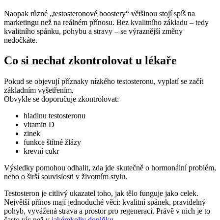
Naopak různé „testosteronové boostery“ většinou stojí spíš na
marketingu než na reálném přínosu. Bez kvalitního základu – tedy
kvalitního spánku, pohybu a stravy – se výraznější změny
nedočkáte.
Co si nechat zkontrolovat u lékaře
Pokud se objevují příznaky nízkého testosteronu, vyplatí se začít
základním vyšetřením.
Obvykle se doporučuje zkontrolovat:
hladinu testosteronu
vitamin D
zinek
funkce štítné žlázy
krevní cukr
Výsledky pomohou odhalit, zda jde skutečně o hormonální problém,
nebo o širší souvislosti v životním stylu.
Testosteron je citlivý ukazatel toho, jak tělo funguje jako celek.
Největší přínos mají jednoduché věci: kvalitní spánek, pravidelný
pohyb, vyvážená strava a prostor pro regeneraci. Právě v nich je to
často víc než v
jakémkoliv doplňku
.