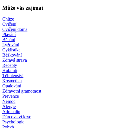
Může vás zajímat
Chůze
Cvičení
Cvičení doma
Plavání
Běhání
Lyžování
Cyklistika
Běžkování
Zdravá strava
Recepty
Hubnutí
Těhotenství
Kosmetika
Opalování
Zdravotní gramotnost
Prevence
Nemoc
Alergie
Adrenalin
Dárcovství krve
Psychologie
Pohyb