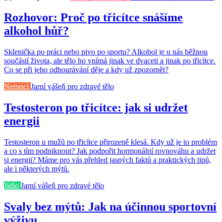
Rozhovor: Proč po třicítce snášíme
alkohol hůř?
Sklenička po práci nebo pivo po sportu? Alkohol je u nás běžnou
součástí života, ale tělo ho vnímá jinak ve dvaceti a jinak po třicítce.
Co se při jeho odbourávání děje a kdy už zpozornět?
Nemoci
Jarní vášeň pro zdravé tělo
Testosteron po třicítce: jak si udržet
energii
Testosteron u mužů po třicítce přirozeně klesá. Kdy už je to problém
a co s tím podniknout? Jak podpořit hormonální rovnováhu a udržet
si energii? Máme pro vás přehled jasných faktů a praktických tipů,
ale i některých mýtů.
Jídlo
Jarní vášeň pro zdravé tělo
Svaly bez mýtů: Jak na účinnou sportovní
výživu