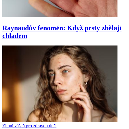
Raynaudův fenomén: Když prsty zbělají
chladem
Zimní vášeň pro zdravou duši