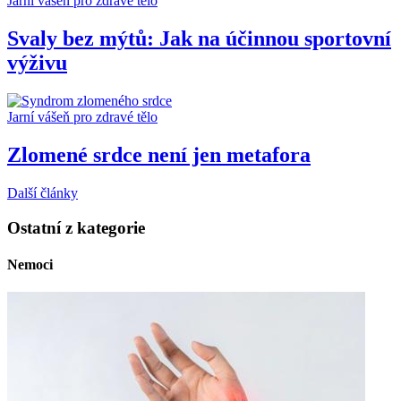
Jarní vášeň pro zdravé tělo
Svaly bez mýtů: Jak na účinnou sportovní
výživu
Jarní vášeň pro zdravé tělo
Zlomené srdce není jen metafora
Další články
Ostatní z kategorie
Nemoci