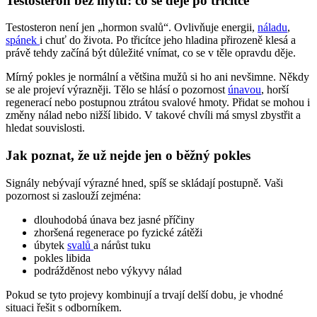
Testosteron bez mýtů: co se děje po třicítce
Testosteron není jen „hormon svalů“. Ovlivňuje energii,
náladu
,
spánek
i chuť do života. Po třicítce jeho hladina přirozeně klesá a
právě tehdy začíná být důležité vnímat, co se v těle opravdu děje.
Mírný pokles je normální a většina mužů si ho ani nevšimne. Někdy
se ale projeví výrazněji. Tělo se hlásí o pozornost
únavou
, horší
regenerací nebo postupnou ztrátou svalové hmoty. Přidat se mohou i
změny nálad nebo nižší libido. V takové chvíli má smysl zbystřit a
hledat souvislosti.
Jak poznat, že už nejde jen o běžný pokles
Signály nebývají výrazné hned, spíš se skládají postupně. Vaši
pozornost si zaslouží zejména:
dlouhodobá únava bez jasné příčiny
zhoršená regenerace po fyzické zátěži
úbytek
svalů
a nárůst tuku
pokles libida
podrážděnost nebo výkyvy nálad
Pokud se tyto projevy kombinují a trvají delší dobu, je vhodné
situaci řešit s odborníkem.