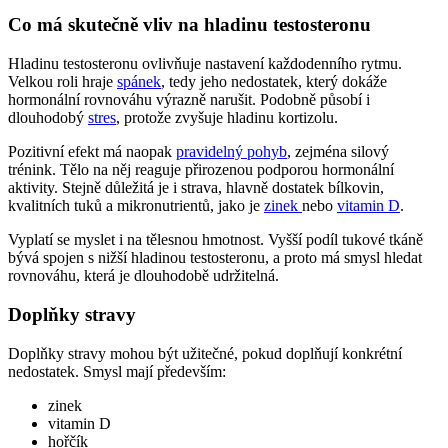
Co má skutečně vliv na hladinu testosteronu
Hladinu testosteronu ovlivňuje nastavení každodenního rytmu.
Velkou roli hraje
spánek
, tedy jeho nedostatek, který dokáže
hormonální rovnováhu výrazně narušit. Podobně působí i
dlouhodobý
stres
, protože zvyšuje hladinu kortizolu.
Pozitivní efekt má naopak
pravidelný pohyb
, zejména silový
trénink. Tělo na něj reaguje přirozenou podporou hormonální
aktivity. Stejně důležitá je i strava, hlavně dostatek bílkovin,
kvalitních tuků a mikronutrientů, jako je
zinek
nebo
vitamin D
.
Vyplatí se myslet i na tělesnou hmotnost. Vyšší podíl tukové tkáně
bývá spojen s nižší hladinou testosteronu, a proto má smysl hledat
rovnováhu, která je dlouhodobě udržitelná.
Doplňky stravy
Doplňky stravy mohou být užitečné, pokud doplňují konkrétní
nedostatek. Smysl mají především:
zinek
vitamin D
hořčík