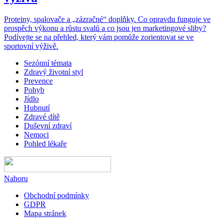
Proteiny, spalovače a „zázračné“ doplňky. Co opravdu funguje ve
prospěch výkonu a růstu svalů a co jsou jen marketingové sliby?
Podívejte se na přehled, který vám pomůže zorientovat se ve
sportovní výživě.
Sezónní témata
Zdravý životní styl
Prevence
Pohyb
Jídlo
Hubnutí
Zdravé dítě
Duševní zdraví
Nemoci
Pohled lékaře
Nahoru
Obchodní podmínky
GDPR
Mapa stránek