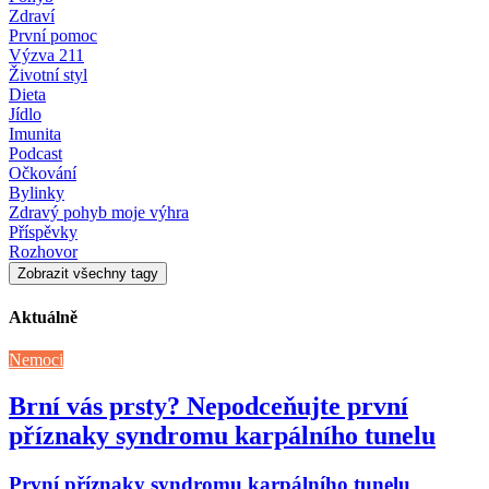
Zdraví
První pomoc
Výzva 211
Životní styl
Dieta
Jídlo
Imunita
Podcast
Očkování
Bylinky
Zdravý pohyb moje výhra
Příspěvky
Rozhovor
Zobrazit všechny tagy
Aktuálně
Nemoci
Brní vás prsty? Nepodceňujte první
příznaky syndromu karpálního tunelu
První příznaky syndromu karpálního tunelu