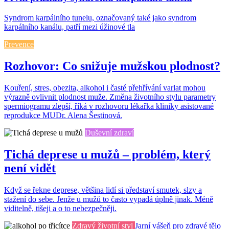
Syndrom karpálního tunelu, označovaný také jako syndrom
karpálního kanálu, patří mezi úžinové tla
Prevence
Rozhovor: Co snižuje mužskou plodnost?
Kouření, stres, obezita, alkohol i časté přehřívání varlat mohou
výrazně ovlivnit plodnost muže. Změna životního stylu parametry
spermiogramu zlepší, říká v rozhovoru lékařka kliniky asistované
reprodukce MUDr. Alena Šestinová.
Duševní zdraví
Tichá deprese u mužů – problém, který
není vidět
Když se řekne deprese, většina lidí si představí smutek, slzy a
stažení do sebe. Jenže u mužů to často vypadá úplně jinak. Méně
viditelně, tišeji a o to nebezpečněji.
Zdravý životní styl
Jarní vášeň pro zdravé tělo