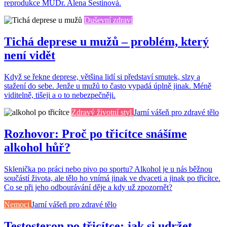
reprodukce MUDr. Alena Šestinová.
Duševní zdraví
Tichá deprese u mužů – problém, který
není vidět
Když se řekne deprese, většina lidí si představí smutek, slzy a
stažení do sebe. Jenže u mužů to často vypadá úplně jinak. Méně
viditelně, tišeji a o to nebezpečněji.
Zdravý životní styl
Jarní vášeň pro zdravé tělo
Rozhovor: Proč po třicítce snášíme
alkohol hůř?
Sklenička po práci nebo pivo po sportu? Alkohol je u nás běžnou
součástí života, ale tělo ho vnímá jinak ve dvaceti a jinak po třicítce.
Co se při jeho odbourávání děje a kdy už zpozornět?
Nemoci
Jarní vášeň pro zdravé tělo
Testosteron po třicítce: jak si udržet