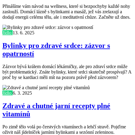
Přinášíme vám návod na wellness, které si bezpochyby každé nohy
zaslouží. Domácí lázně s bylinkami a masáž, jež vás zrelaxují a
dodají energii celému tělu, ale i meditativní chůze. Začněte už dnes.
Jídlo
13. 6. 2025
Bylinky pro zdravé srdce: zázvor s
opatrností
Zázvor bývá králem domácí lékárničky, ale pro zdraví srdce může
být problematický. Znáte bylinky, které srdci skutečně prospívají? A
proč by se kardiaci měli mít na pozoru právě před zázvorem?
Jídlo
6. 3. 2025
Zdravé a chutné jarní recepty plné
vitamínů
Po zimě tělo volá po čerstvých vitamínech a lehčí stravě. Pojďme
oživit náš jídelníček jarními bylinkami a sezónní zeleninou.