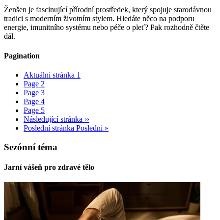
Ženšen je fascinující přírodní prostředek, který spojuje starodávnou
tradici s moderním životním stylem. Hledáte něco na podporu
energie, imunitního systému nebo péče o pleť? Pak rozhodně čtěte
dál.
Pagination
Aktuální stránka
1
Page
2
Page
3
Page
4
Page
5
Následující stránka
››
Poslední stránka
Poslední »
Sezónní téma
Jarní vášeň pro zdravé tělo