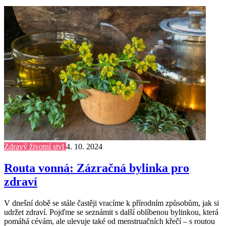
Zdravý životní styl
4. 10. 2024
Routa vonná: Zázračná bylinka pro
zdraví
V dnešní době se stále častěji vracíme k přírodním způsobům, jak si
udržet zdraví. Pojďme se seznámit s další oblíbenou bylinkou, která
pomáhá cévám, ale ulevuje také od menstruačních křečí – s routou