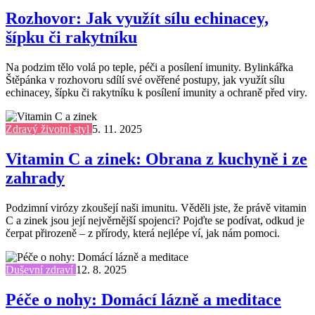
Rozhovor: Jak využít sílu echinacey,
šípku či rakytníku
Na podzim tělo volá po teple, péči a posílení imunity. Bylinkářka
Štěpánka v rozhovoru sdílí své ověřené postupy, jak využít sílu
echinacey, šípku či rakytníku k posílení imunity a ochraně před viry.
Zdravý životní styl
5. 11. 2025
Vitamin C a zinek: Obrana z kuchyně i ze
zahrady
Podzimní virózy zkoušejí naši imunitu. Věděli jste, že právě vitamin
C a zinek jsou její nejvěrnější spojenci? Pojďte se podívat, odkud je
čerpat přirozeně – z přírody, která nejlépe ví, jak nám pomoci.
Duševní zdraví
12. 8. 2025
Péče o nohy: Domácí lázně a meditace