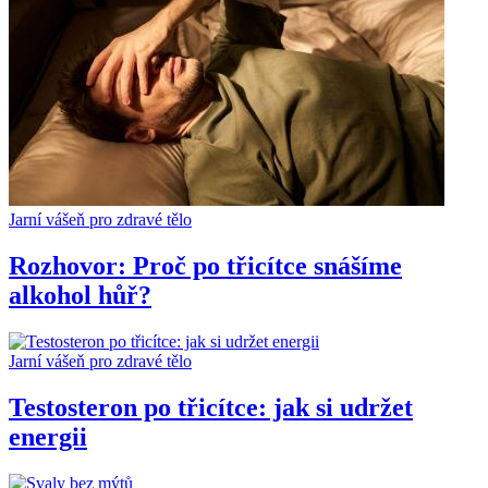
Jarní vášeň pro zdravé tělo
Rozhovor: Proč po třicítce snášíme
alkohol hůř?
Jarní vášeň pro zdravé tělo
Testosteron po třicítce: jak si udržet
energii