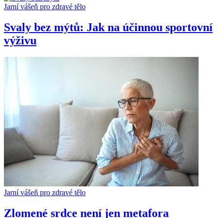
Jarní vášeň pro zdravé tělo
Svaly bez mýtů: Jak na účinnou sportovní
výživu
Jarní vášeň pro zdravé tělo
Zlomené srdce není jen metafora