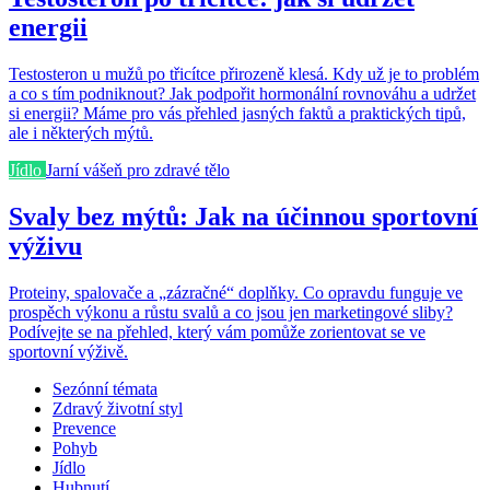
energii
Testosteron u mužů po třicítce přirozeně klesá. Kdy už je to problém
a co s tím podniknout? Jak podpořit hormonální rovnováhu a udržet
si energii? Máme pro vás přehled jasných faktů a praktických tipů,
ale i některých mýtů.
Jídlo
Jarní vášeň pro zdravé tělo
Svaly bez mýtů: Jak na účinnou sportovní
výživu
Proteiny, spalovače a „zázračné“ doplňky. Co opravdu funguje ve
prospěch výkonu a růstu svalů a co jsou jen marketingové sliby?
Podívejte se na přehled, který vám pomůže zorientovat se ve
sportovní výživě.
Sezónní témata
Zdravý životní styl
Prevence
Pohyb
Jídlo
Hubnutí