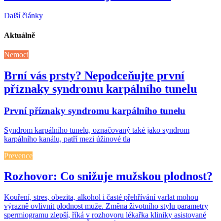
Další články
Aktuálně
Nemoci
Brní vás prsty? Nepodceňujte první
příznaky syndromu karpálního tunelu
První příznaky syndromu karpálního tunelu
Syndrom karpálního tunelu, označovaný také jako syndrom
karpálního kanálu, patří mezi úžinové tla
Prevence
Rozhovor: Co snižuje mužskou plodnost?
Kouření, stres, obezita, alkohol i časté přehřívání varlat mohou
výrazně ovlivnit plodnost muže. Změna životního stylu parametry
spermiogramu zlepší, říká v rozhovoru lékařka kliniky asistované