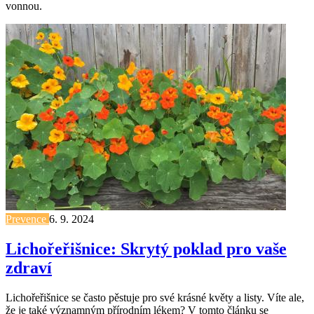
vonnou.
Prevence
6. 9. 2024
Lichořeřišnice: Skrytý poklad pro vaše
zdraví
Lichořeřišnice se často pěstuje pro své krásné květy a listy. Víte ale,
že je také významným přírodním lékem? V tomto článku se