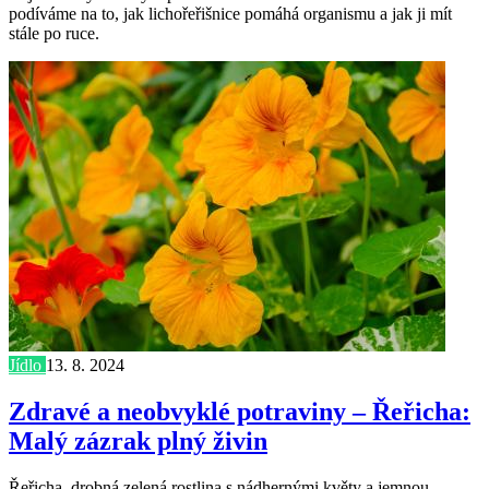
podíváme na to, jak lichořeřišnice pomáhá organismu a jak ji mít
stále po ruce.
Jídlo
13. 8. 2024
Zdravé a neobvyklé potraviny – Řeřicha:
Malý zázrak plný živin
Řeřicha, drobná zelená rostlina s nádhernými květy a jemnou