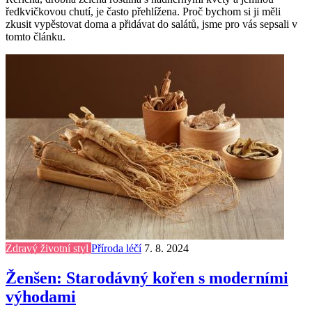
ředkvičkovou chutí, je často přehlížena. Proč bychom si ji měli
zkusit vypěstovat doma a přidávat do salátů, jsme pro vás sepsali v
tomto článku.
Zdravý životní styl
Příroda léčí
7. 8. 2024
Ženšen: Starodávný kořen s moderními
výhodami