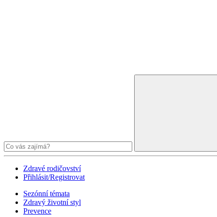
Zdravé rodičovství
Přihlásit/Registrovat
Sezónní témata
Zdravý životní styl
Prevence