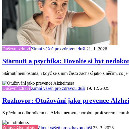
Duševní zdraví
Zimní vášeň pro zdravou duši
21. 1. 2026
Stárnutí a psychika: Dovolte si být nedoko
Stárnutí není ostuda, i když se s ním často zachází jako s něčím, co 
Duševní zdraví
Zimní vášeň pro zdravou duši
19. 12. 2025
Rozhovor: Otužování jako prevence Alzhe
S předním odborníkem na Alzheimerovu chorobu, profesorem neurologi
Zdravý životní styl
Zimní vášeň pro zdravou duši
25. 3. 2025