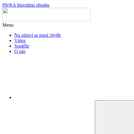
Přejít k hlavnímu obsahu
Menu
Na zdraví se musí chytře
Videa
Soutěže
O nás