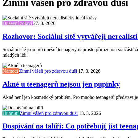
Zimní vášeň pro zdravou duši
Duševní zdraví
27. 3. 2026
Rozhovor: Sociální sítě vytvářejí nerealist
Sociální sítě jsou pro dnešní teenagery naprosto přirozenou součást
mladých lidí.
Nemoci
Zimní vášeň pro zdravou duši
17. 3. 2026
Akné u teenagerů nejsou jen pupínky
Akné není jen kosmetický problém. Pro mnoho teenagerů představuje 
Hubnutí
Zimní vášeň pro zdravou duši
13. 3. 2026
Dospívání na talíři: Co potřebují jíst teena