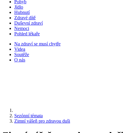
Pohyb
Jídlo
Hubnutí
Zdravé dítě
Duševní zdraví
Nemoci
Pohled lékaře
Na zdraví se musí chytře
Videa
Soutěže
O nás
Sezónní témata
Zimní vášeň pro zdravou duši