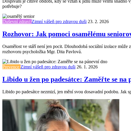
Dospívání je citlivé období, kdy se vztah k jídlu může velmi snadno 
potřebuje?
Duševní zdraví
Zimní vášeň pro zdravou duši
23. 2. 2026
Rozhovor: Jak pomoci osamělému senioro
Osamělost ve stáří není jen pocit. Dlouhodobá sociální izolace může 
rozhovoru psycholožka Mgr. Dita Pavlová.
Prevence
Zimní vášeň pro zdravou duši
26. 1. 2026
Libido u žen po padesátce: Zaměřte se na 
Libido po padesátce nezmizí, jen mění svou dosavadní podobu. Jak sp