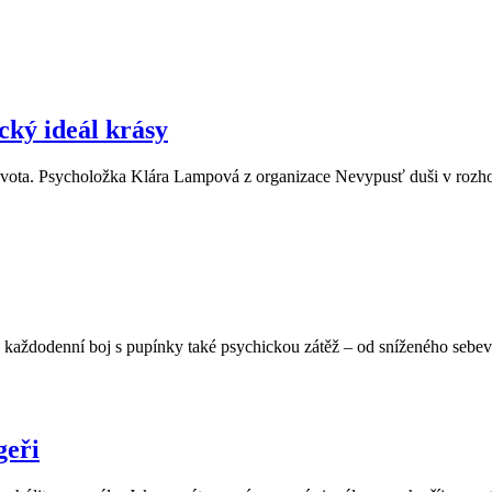
ický ideál krásy
í života. Psycholožka Klára Lampová z organizace Nevypusť duši v rozh
každodenní boj s pupínky také psychickou zátěž – od sníženého sebevě
geři