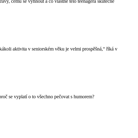
travy, čemu se vyhnout a co vlastně tělo teenagera skutečně
ákoli aktivita v seniorském věku je velmi prospěšná,“ říká v
proč se vyplatí o to všechno pečovat s humorem?