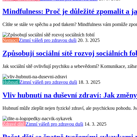
Mindfulness: Proč je důležité zpomalit a ja
Cítíte se stále ve spěchu a pod tlakem? Mindfulness vám pomůže zpomali
Nemoci
Zimní vášeň pro zdravou duši
20. 3. 2025
Způsobují sociální sítě rozvoj sociálních fo
Jak sociální sítě ovlivňují psychiku a sebevědomí? Komunikace, zábav
Hubnutí
Zimní vášeň pro zdravou duši
18. 3. 2025
Vliv hubnutí na duševní zdraví: Jak změny
Hubnutí může zlepšit nejen fyzické zdraví, ale psychickou pohodu. Jso
Zdravé dítě
Zimní vášeň pro zdravou duši
14. 3. 2025
Počet dětí se špatně tvořenými sykavkami 