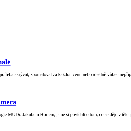
nalé
je potřeba skrývat, zpomalovat za každou cenu nebo ideálně vůbec nepřipu
imera
e MUDr. Jakubem Hortem, jsme si povídali o tom, co se děje v těle p