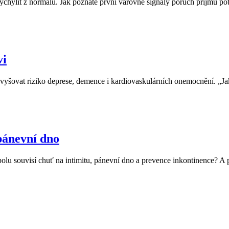
vychýlit z normálu. Jak poznáte první varovné signály poruch příjmu po
vi
zvyšovat riziko deprese, demence i kardiovaskulárních onemocnění. „Jak
pánevní dno
olu souvisí chuť na intimitu, pánevní dno a prevence inkontinence? A 