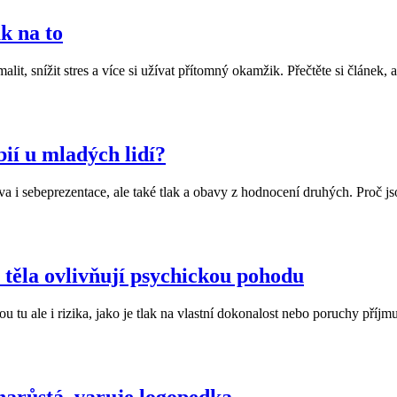
k na to
t, snížit stres a více si užívat přítomný okamžik. Přečtěte si článek, 
bií u mladých lidí?
a i sebeprezentace, ale také tlak a obavy z hodnocení druhých. Proč jso
 těla ovlivňují psychickou pohodu
u tu ale i rizika, jako je tlak na vlastní dokonalost nebo poruchy příj
narůstá, varuje logopedka