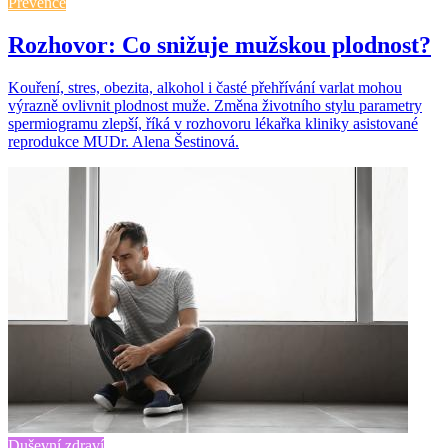
Prevence
Rozhovor: Co snižuje mužskou plodnost?
Kouření, stres, obezita, alkohol i časté přehřívání varlat mohou
výrazně ovlivnit plodnost muže. Změna životního stylu parametry
spermiogramu zlepší, říká v rozhovoru lékařka kliniky asistované
reprodukce MUDr. Alena Šestinová.
Duševní zdraví