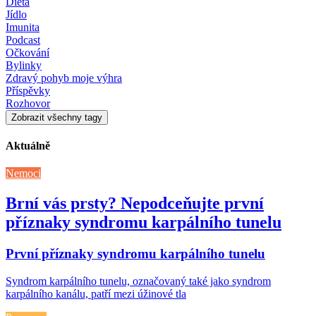
Dieta
Jídlo
Imunita
Podcast
Očkování
Bylinky
Zdravý pohyb moje výhra
Příspěvky
Rozhovor
Zobrazit všechny tagy
Aktuálně
Nemoci
Brní vás prsty? Nepodceňujte první
příznaky syndromu karpálního tunelu
První příznaky syndromu karpálního tunelu
Syndrom karpálního tunelu, označovaný také jako syndrom
karpálního kanálu, patří mezi úžinové tla