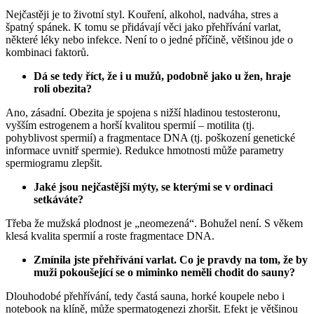
Nejčastěji je to životní styl. Kouření, alkohol, nadváha, stres a
špatný spánek. K tomu se přidávají věci jako přehřívání varlat,
některé léky nebo infekce. Není to o jedné příčině, většinou jde o
kombinaci faktorů.
Dá se tedy říct, že i u mužů, podobně jako u žen, hraje
roli obezita?
Ano, zásadní. Obezita je spojena s nižší hladinou testosteronu,
vyšším estrogenem a horší kvalitou spermií – motilita (tj.
pohyblivost spermií) a fragmentace DNA (tj. poškození genetické
informace uvnitř spermie). Redukce hmotnosti může parametry
spermiogramu zlepšit.
Jaké jsou nejčastější mýty, se kterými se v ordinaci
setkáváte?
Třeba že mužská plodnost je „neomezená“. Bohužel není. S věkem
klesá kvalita spermií a roste fragmentace DNA.
Zmínila jste přehřívání varlat. Co je pravdy na tom, že by
muži pokoušející se o miminko neměli chodit do sauny?
Dlouhodobé přehřívání, tedy častá sauna, horké koupele nebo i
notebook na klíně, může spermatogenezi zhoršit. Efekt je většinou