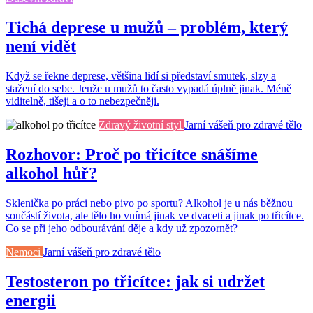
Tichá deprese u mužů – problém, který
není vidět
Když se řekne deprese, většina lidí si představí smutek, slzy a
stažení do sebe. Jenže u mužů to často vypadá úplně jinak. Méně
viditelně, tišeji a o to nebezpečněji.
Zdravý životní styl
Jarní vášeň pro zdravé tělo
Rozhovor: Proč po třicítce snášíme
alkohol hůř?
Sklenička po práci nebo pivo po sportu? Alkohol je u nás běžnou
součástí života, ale tělo ho vnímá jinak ve dvaceti a jinak po třicítce.
Co se při jeho odbourávání děje a kdy už zpozornět?
Nemoci
Jarní vášeň pro zdravé tělo
Testosteron po třicítce: jak si udržet
energii