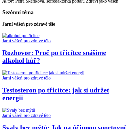
Autor:
Petra Škeříková, šéfredaktorka portálu Zdraví jako vášeň
Sezónní téma
Jarní vášeň pro zdravé tělo
Jarní vášeň pro zdravé tělo
Rozhovor: Proč po třicítce snášíme
alkohol hůř?
Jarní vášeň pro zdravé tělo
Testosteron po třicítce: jak si udržet
energii
Jarní vášeň pro zdravé tělo
Svaly bez mýtů: Jak na účinnou sportovní