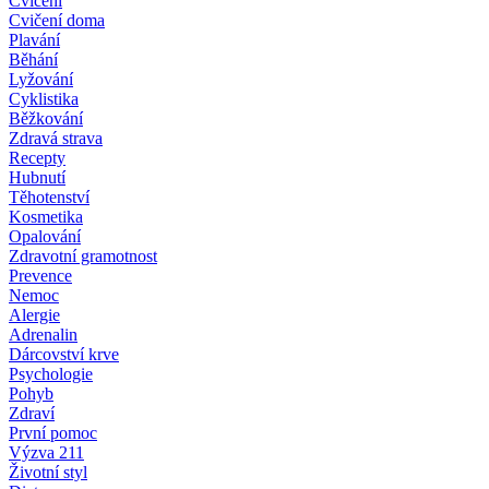
Cvičení
Cvičení doma
Plavání
Běhání
Lyžování
Cyklistika
Běžkování
Zdravá strava
Recepty
Hubnutí
Těhotenství
Kosmetika
Opalování
Zdravotní gramotnost
Prevence
Nemoc
Alergie
Adrenalin
Dárcovství krve
Psychologie
Pohyb
Zdraví
První pomoc
Výzva 211
Životní styl