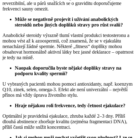
reverzibilní, ale u párů snažících se o graviditu doporučujeme
frekvenci sauny omezit.
Může se negativně projevit i užívání anabolických
steroidů nebo jiných doplňků stravy pro růst svalů?
Anabolické steroidy výrazně tlumí vlastní produkci testosteronu a
mohou vést až k azoospermii, což znamená, že se v ejakulátu
nenacházejí žádné spermie. Některé „fitness“ doplňky mohou
obsahovat hormonálně aktivní látky bez jasné deklarace – opatrnost
je tedy na místě.
Naopak doporučila byste nějaké doplňky stravy na
podporu kvality spermií?
U vybraných pacientů mohou pomoci antioxidanty, např. koenzym
Q10, zinek, selen, omega-3. Efekt ale není univerzální – největší
přínos má vždy úprava životního stylu.
Hraje nějakou roli frekvence, tedy četnost ejakulace?
Optimální je pravidelná ejakulace, zhruba každé 2–3 dny. Příliš
dlouhá abstinence zhoršuje kvalitu (zejména fragmentaci DNA),
příliš častá může snížit koncentraci.
Jak si mohou muži nechat vyšetřit svou plodnost? Lze se