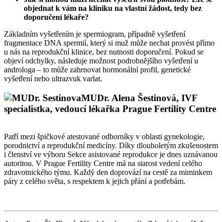
objednat k vám na kliniku na vlastní žádost, tedy bez
doporučení lékaře?
Základním vyšetřením je spermiogram, případně vyšetření
fragmentace DNA spermií, který si muž může nechat provést přímo
u nás na reprodukční klinice, bez nutnosti doporučení. Pokud se
objeví odchylky, následuje možnost podrobnějšího vyšetření u
androloga – to může zahrnovat hormonální profil, genetické
vyšetření nebo ultrazvuk varlat.
MUDr. Alena Šestinová, IVF
specialistka, vedoucí lékařka Prague Fertility Centre
Patří mezi špičkové atestované odborníky v oblasti gynekologie,
porodnictví a reprodukční medicíny. Díky dlouholetým zkušenostem
i členství ve výboru Sekce asistované reprodukce je dnes uznávanou
autoritou. V Prague Fertility Centre má na starost vedení celého
zdravotnického týmu. Každý den doprovází na cestě za miminkem
páry z celého světa, s respektem k jejich přání a potřebám.