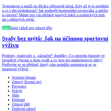
Testosteron u mužů po třicítce přirozeně klesá. Kdy už je to problém
a co s tím podniknout? Jak podpořit hormonální rovnováhu a udržet
si energii? Máme pro vás přehled jasných faktů a praktických tipů,
ale i některých mýtů.
Jídlo
Jarní vášeň pro zdravé tělo
Svaly bez mýtů: Jak na účinnou sportovní
výživu
Proteiny, spalovače a „zázračné“ doplňky. Co opravdu funguje ve
prospěch výkonu a růstu svalů a co jsou jen marketingové sliby?
Podívejte se na přehled, který vám pomůže zorientovat se ve
sportovní výživě.
Sezónní témata
Zdravý životní styl
Prevence
Pohyb
Jídlo
Hubnutí
Zdravé dítě
Duševní zdraví