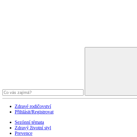
Zdravé rodičovství
Přihlásit/Registrovat
Sezónní témata
Zdravý životní styl
Prevence