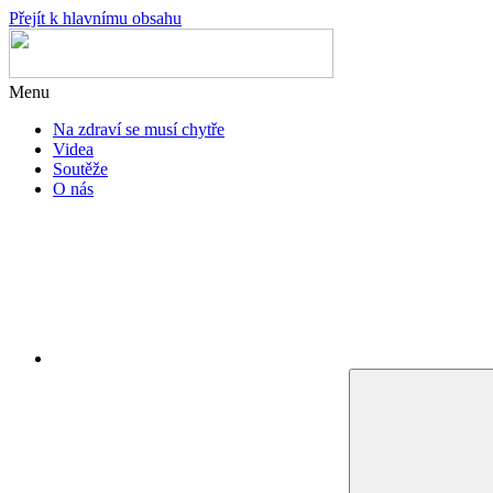
Přejít k hlavnímu obsahu
Menu
Na zdraví se musí chytře
Videa
Soutěže
O nás