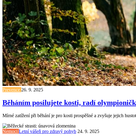
Prevence
26. 9. 2025
Běháním posilujete kosti, radí olympionič
Mírné zatížení při běhání je pro kosti prospěšné a zvyšuje jejich hust
Nemoci
Letní vášeň pro zdravý pohyb
24. 9. 2025