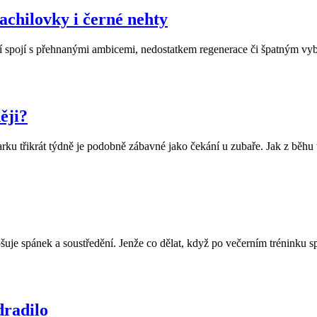
achilovky i černé nehty
 spojí s přehnanými ambicemi, nedostatkem regenerace či špatným vybav
ěji?
parku třikrát týdně je podobně zábavné jako čekání u zubaře. Jak z běhu
pšuje spánek a soustředění. Jenže co dělat, když po večerním tréninku 
dradilo