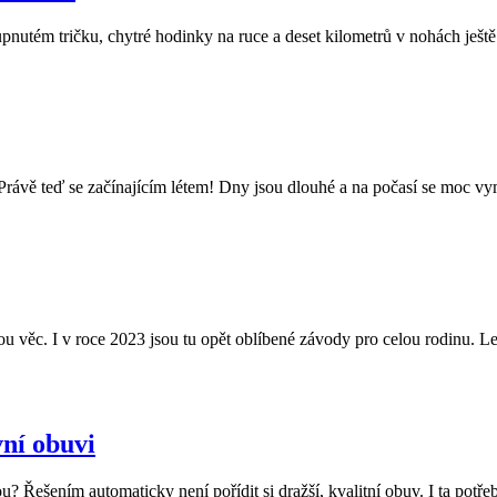
nutém tričku, chytré hodinky na ruce a deset kilometrů v nohách ještě 
yl? Právě teď se začínajícím létem! Dny jsou dlouhé a na počasí se moc 
u věc. I v roce 2023 jsou tu opět oblíbené závody pro celou rodinu. Le
vní obuvi
? Řešením automaticky není pořídit si dražší, kvalitní obuv. I ta potřeb