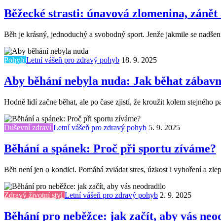
Běžecké strasti: únavová zlomenina, zánět 
Běh je krásný, jednoduchý a svobodný sport. Jenže jakmile se nadšení
Pohyb
Letní vášeň pro zdravý pohyb
18. 9. 2025
Aby běhání nebyla nuda: Jak běhat zábavn
Hodně lidí začne běhat, ale po čase zjistí, že kroužit kolem stejného 
Duševní zdraví
Letní vášeň pro zdravý pohyb
5. 9. 2025
Běhání a spánek: Proč při sportu zíváme?
Běh není jen o kondici. Pomáhá zvládat stres, úzkost i vyhoření a zle
Zdravý životní styl
Letní vášeň pro zdravý pohyb
2. 9. 2025
Běhání pro neběžce: jak začít, aby vás neo