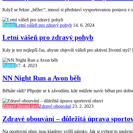
Když se řekne „běžec“, mnozí si představí vysportovanou postavu v up
Pohyb
Letní vášeň pro zdravý pohyb
14. 6. 2024
Letní vášeň pro zdravý pohyb
Kdy je ten nejlepší čas, abyste objevili vášeň pro aktivní životní st
Pohyb
17. 4. 2023
NN Night Run a Avon běh
Běháte rádi? Připojte se k závodům, kde můžete navíc běhat pro dobro
Zdravý životní styl
Zdravé obouvání
23. 2. 2023
Zdravé obouvání – důležitá úprava sporto
Na sportovní obuv jsou kladeny vyšší nároky. Jak si vybrat tu správnou