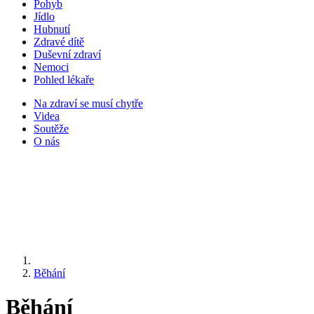
Pohyb
Jídlo
Hubnutí
Zdravé dítě
Duševní zdraví
Nemoci
Pohled lékaře
Na zdraví se musí chytře
Videa
Soutěže
O nás
Běhání
Běhání