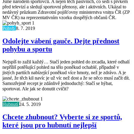
Jsme národem sportovců. A nejen těch pasivních, co sedí s pivkem
před televizí a sledují sportovní přenosy, ale i aktivních. Ukázal to
nedávný průzkum Zdravotní pojišťovny ministerstva vnitra ČR (ZP
MV ČR) na reprezentativním vzorku dospělých občanů ČR.
Pohyb
8. 7. 2019
Odolejte vábení gauče. Dejte přednost
pohybu a sportu
Nejspíš to zažil každý… Stačí jeden pohled do zrcadla, které odhalí
nepříliš potěšující pohled na tělo poněkud ochablé, případně v
jistých partiích nabízející poněkud více hmoty, než je zdrávo. A je
jasné, že těch kil navíc je už víc než dost a že se něco musí začít dít.
Samozřejmě recept je zdánlivě jednoduchý: Stačí se hýbat,
sportovat. Ale jak se donutit cvičit?
Hubnutí
24. 5. 2019
Chcete zhubnout? Vyberte si ze sportů,
které jsou pro hubnutí nejlepší