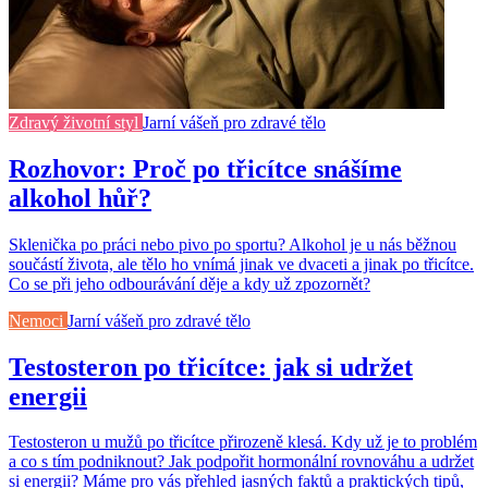
Zdravý životní styl
Jarní vášeň pro zdravé tělo
Rozhovor: Proč po třicítce snášíme
alkohol hůř?
Sklenička po práci nebo pivo po sportu? Alkohol je u nás běžnou
součástí života, ale tělo ho vnímá jinak ve dvaceti a jinak po třicítce.
Co se při jeho odbourávání děje a kdy už zpozornět?
Nemoci
Jarní vášeň pro zdravé tělo
Testosteron po třicítce: jak si udržet
energii
Testosteron u mužů po třicítce přirozeně klesá. Kdy už je to problém
a co s tím podniknout? Jak podpořit hormonální rovnováhu a udržet
si energii? Máme pro vás přehled jasných faktů a praktických tipů,