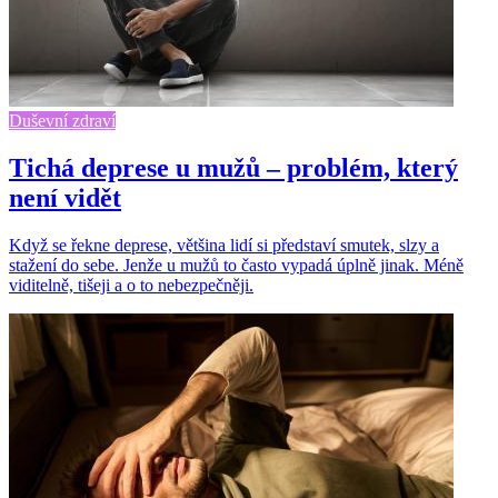
Duševní zdraví
Tichá deprese u mužů – problém, který
není vidět
Když se řekne deprese, většina lidí si představí smutek, slzy a
stažení do sebe. Jenže u mužů to často vypadá úplně jinak. Méně
viditelně, tišeji a o to nebezpečněji.