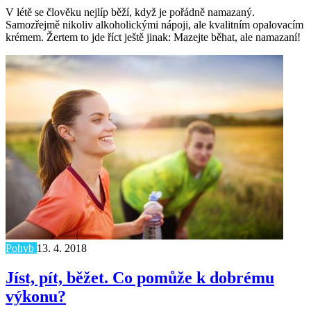
V létě se člověku nejlíp běží, když je pořádně namazaný.
Samozřejmě nikoliv alkoholickými nápoji, ale kvalitním opalovacím
krémem. Žertem to jde říct ještě jinak: Mazejte běhat, ale namazaní!
Pohyb
13. 4. 2018
Jíst, pít, běžet. Co pomůže k dobrému
výkonu?