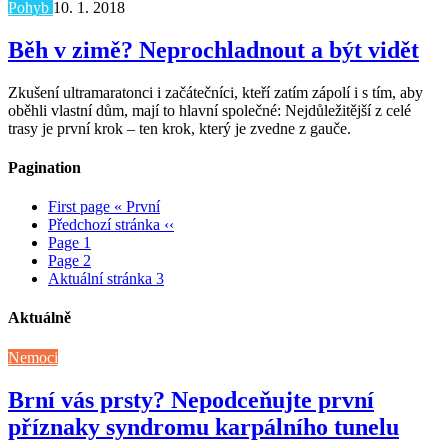
Pohyb
10. 1. 2018
Běh v zimě? Neprochladnout a být vidět
Zkušení ultramaratonci i začátečníci, kteří zatím zápolí i s tím, aby
oběhli vlastní dům, mají to hlavní společné: Nejdůležitější z celé
trasy je první krok – ten krok, který je zvedne z gauče.
Pagination
First page
« První
Předchozí stránka
‹‹
Page
1
Page
2
Aktuální stránka
3
Aktuálně
Nemoci
Brní vás prsty? Nepodceňujte první
příznaky syndromu karpálního tunelu