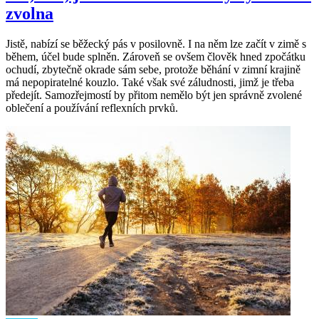
zvolna
Jistě, nabízí se běžecký pás v posilovně. I na něm lze začít v zimě s
během, účel bude splněn. Zároveň se ovšem člověk hned zpočátku
ochudí, zbytečně okrade sám sebe, protože běhání v zimní krajině
má nepopiratelné kouzlo. Také však své záludnosti, jimž je třeba
předejít. Samozřejmostí by přitom nemělo být jen správně zvolené
oblečení a používání reflexních prvků.