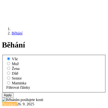
Běhání
Běhání
Vše
Muž
Žena
Dítě
Senior
Maminka
Filtrovat články
Prevence
26. 9. 2025