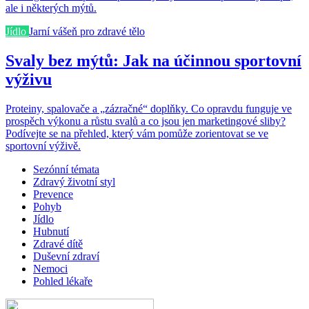
ale i některých mýtů.
Jídlo
Jarní vášeň pro zdravé tělo
Svaly bez mýtů: Jak na účinnou sportovní
výživu
Proteiny, spalovače a „zázračné“ doplňky. Co opravdu funguje ve
prospěch výkonu a růstu svalů a co jsou jen marketingové sliby?
Podívejte se na přehled, který vám pomůže zorientovat se ve
sportovní výživě.
Sezónní témata
Zdravý životní styl
Prevence
Pohyb
Jídlo
Hubnutí
Zdravé dítě
Duševní zdraví
Nemoci
Pohled lékaře