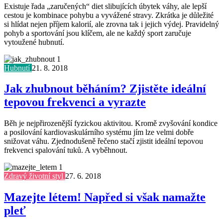
Existuje řada „zaručených“ diet slibujících úbytek váhy, ale lepší
cestou je kombinace pohybu a vyvážené stravy. Zkrátka je důležité
si hlídat nejen příjem kalorií, ale zrovna tak i jejich výdej. Pravidelný
pohyb a sportování jsou klíčem, ale ne každý sport zaručuje
vytoužené hubnutí.
Hubnutí
21. 8. 2018
Jak zhubnout běháním? Zjistěte ideální
tepovou frekvenci a vyrazte
Běh je nejpřirozenější fyzickou aktivitou. Kromě zvyšování kondice
a posilování kardiovaskulárního systému jím lze velmi dobře
snižovat váhu. Zjednodušeně řečeno stačí zjistit ideální tepovou
frekvenci spalování tuků. A vyběhnout.
Zdravý životní styl
27. 6. 2018
Mazejte létem! Napřed si však namažte
pleť