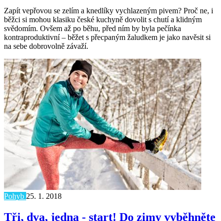
Zapít vepřovou se zelím a knedlíky vychlazeným pivem? Proč ne, i
běžci si mohou klasiku české kuchyně dovolit s chutí a klidným
svědomím. Ovšem až po běhu, před ním by byla pečínka
kontraproduktivní – běžet s přecpaným žaludkem je jako navěsit si
na sebe dobrovolně závaží.
Pohyb
25. 1. 2018
Tři, dva, jedna - start! Do zimy vyběhněte