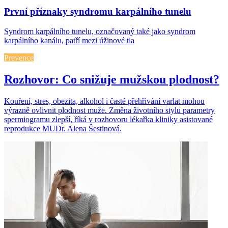
První příznaky syndromu karpálního tunelu
Syndrom karpálního tunelu, označovaný také jako syndrom
karpálního kanálu, patří mezi úžinové tla
Prevence
Rozhovor: Co snižuje mužskou plodnost?
Kouření, stres, obezita, alkohol i časté přehřívání varlat mohou
výrazně ovlivnit plodnost muže. Změna životního stylu parametry
spermiogramu zlepší, říká v rozhovoru lékařka kliniky asistované
reprodukce MUDr. Alena Šestinová.