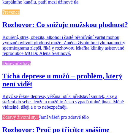
karpálního kanálu, patří mezi úžinové tla
Prevence
Rozhovor: Co snižuje mužskou plodnost?
Kouření, stres, obezita, alkohol i časté přehřívání varlat mohou
výrazně ovlivnit plodnost muže. Změna životního stylu parametry
spermiogramu zlepší, říká v rozhovoru lékařka kliniky asistované
reprodukce MUDr. Alena Šestinová.
Duševní zdraví
Tichá deprese u mužů – problém, který
není vidět
Když se řekne deprese, většina lidí si představí smutek, slzy a
stažení do sebe. Jenže u mužů to často vypadá úplně jinak. Méně
viditelně, tišeji a o to nebezpečněji.
Zdravý životní styl
Jarní vášeň pro zdravé tělo
Rozhovor: Proč po třicítce snášíme