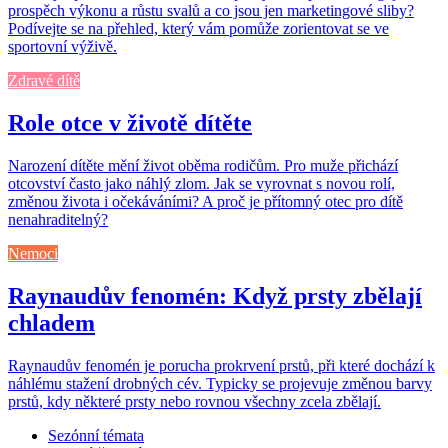
prospěch výkonu a růstu svalů a co jsou jen marketingové sliby?
Podívejte se na přehled, který vám pomůže zorientovat se ve
sportovní výživě.
Zdravé dítě
Role otce v životě dítěte
Narození dítěte mění život oběma rodičům. Pro muže přichází
otcovství často jako náhlý zlom. Jak se vyrovnat s novou rolí,
změnou života i očekáváními? A proč je přítomný otec pro dítě
nenahraditelný?
Nemoci
Raynaudův fenomén: Když prsty zbělají
chladem
Raynaudův fenomén je porucha prokrvení prstů, při které dochází k
náhlému stažení drobných cév. Typicky se projevuje změnou barvy
prstů, kdy některé prsty nebo rovnou všechny zcela zbělají.
Sezónní témata