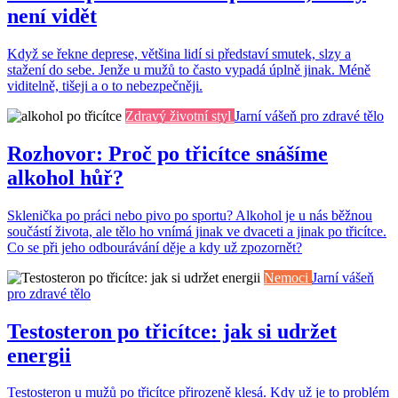
není vidět
Když se řekne deprese, většina lidí si představí smutek, slzy a
stažení do sebe. Jenže u mužů to často vypadá úplně jinak. Méně
viditelně, tišeji a o to nebezpečněji.
Zdravý životní styl
Jarní vášeň pro zdravé tělo
Rozhovor: Proč po třicítce snášíme
alkohol hůř?
Sklenička po práci nebo pivo po sportu? Alkohol je u nás běžnou
součástí života, ale tělo ho vnímá jinak ve dvaceti a jinak po třicítce.
Co se při jeho odbourávání děje a kdy už zpozornět?
Nemoci
Jarní vášeň
pro zdravé tělo
Testosteron po třicítce: jak si udržet
energii
Testosteron u mužů po třicítce přirozeně klesá. Kdy už je to problém