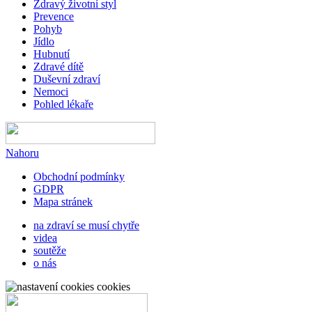
Zdravý životní styl
Prevence
Pohyb
Jídlo
Hubnutí
Zdravé dítě
Duševní zdraví
Nemoci
Pohled lékaře
Nahoru
Obchodní podmínky
GDPR
Mapa stránek
na zdraví se musí chytře
videa
soutěže
o nás
cookies