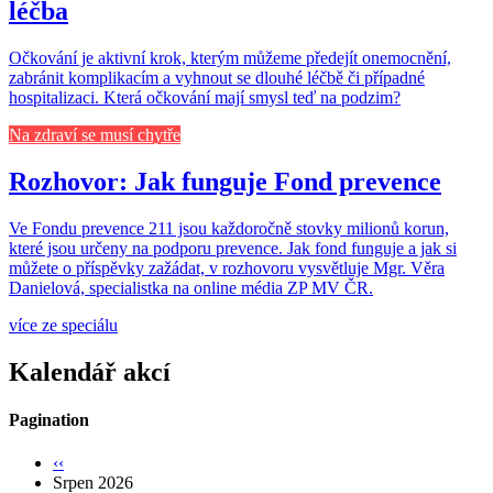
léčba
Očkování je aktivní krok, kterým můžeme předejít onemocnění,
zabránit komplikacím a vyhnout se dlouhé léčbě či případné
hospitalizaci. Která očkování mají smysl teď na podzim?
Na zdraví se musí chytře
Rozhovor: Jak funguje Fond prevence
Ve Fondu prevence 211 jsou každoročně stovky milionů korun,
které jsou určeny na podporu prevence. Jak fond funguje a jak si
můžete o příspěvky zažádat, v rozhovoru vysvětluje Mgr. Věra
Danielová, specialistka na online média ZP MV ČR.
více ze speciálu
Kalendář akcí
Pagination
‹‹
Srpen 2026