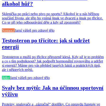
alkohol hůř?
Sklenička po práci nebo pivo po sportu? Alkohol je u nás běžnou
součástí života, ale tělo ho vnímá jinak ve dvaceti a jinak po třicítce.
Co se při jeho odbourávání děje a kdy už zpozornět?
Nemoci
Jarní vášeň pro zdravé tělo
Testosteron po třicítce: jak si udržet
energii
Testosteron u mužů po třicítce přirozeně klesá. Kdy už je to problém
a co s tím podniknout? Jak podpořit hormonální rovnováhu a udržet
si energii? Máme pro vás přehled jasných faktů a praktických tipů,
ale i některých mýtů.
Jídlo
Jarní vášeň pro zdravé tělo
Svaly bez mýtů: Jak na účinnou sportovní
výživu
Proteiny, spalovače a „zázračné“ doplňky. Co opravdu funguje ve