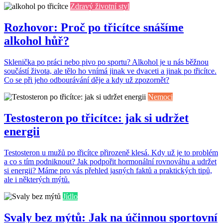
Zdravý životní styl
Rozhovor: Proč po třicítce snášíme
alkohol hůř?
Sklenička po práci nebo pivo po sportu? Alkohol je u nás běžnou
součástí života, ale tělo ho vnímá jinak ve dvaceti a jinak po třicítce.
Co se při jeho odbourávání děje a kdy už zpozornět?
Nemoci
Testosteron po třicítce: jak si udržet
energii
Testosteron u mužů po třicítce přirozeně klesá. Kdy už je to problém
a co s tím podniknout? Jak podpořit hormonální rovnováhu a udržet
si energii? Máme pro vás přehled jasných faktů a praktických tipů,
ale i některých mýtů.
Jídlo
Svaly bez mýtů: Jak na účinnou sportovní