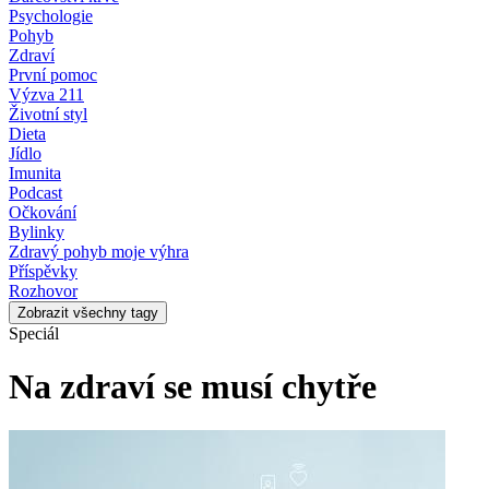
Psychologie
Pohyb
Zdraví
První pomoc
Výzva 211
Životní styl
Dieta
Jídlo
Imunita
Podcast
Očkování
Bylinky
Zdravý pohyb moje výhra
Příspěvky
Rozhovor
Zobrazit všechny tagy
Speciál
Na zdraví se musí chytře