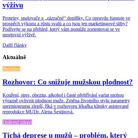
výživu
Proteiny, spalovače a „zázračné“ doplňky. Co opravdu funguje ve
prospěch výkonu a růstu svalů a co jsou jen marketingové sliby?
Podívejte se na přehled, který vám pomůže zorientovat se ve
sportovní výživě.
Další články
Aktuálně
Prevence
Rozhovor: Co snižuje mužskou plodnost?
Kouření, stres, obezita, alkohol i časté přehřívání varlat mohou
výrazně ovlivnit plodnost muže. Změna životního stylu parametry
spermiogramu zlepší, říká v rozhovoru lékařka kliniky asistované
reprodukce MUDr. Alena Šestinová.
Duševní zdraví
Tichá deprese u mužů – problém, který