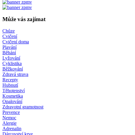
Může vás zajímat
Chůze
Cvičení
Cvičení doma
Plavání
Běhání
Lyžování
Cyklistika
Běžkování
Zdravá strava
Recepty
Hubnutí
Těhotenství
Kosmetika
Opalování
Zdravotní gramotnost
Prevence
Nemoc
Alergie
Adrenalin
Dárcovství krve