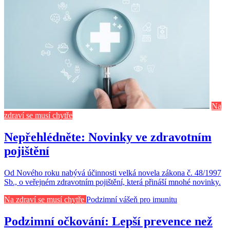
Na
zdraví se musí chytře
Nepřehlédněte: Novinky ve zdravotním
pojištění
Od Nového roku nabývá účinnosti velká novela zákona č. 48/1997
Sb., o veřejném zdravotním pojištění, která přináší mnohé novinky.
Na zdraví se musí chytře
Podzimní vášeň pro imunitu
Podzimní očkování: Lepší prevence než