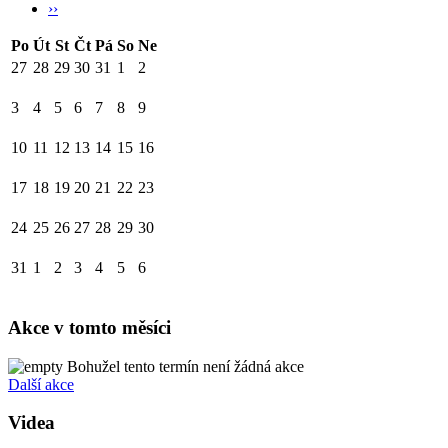
››
Po
Út
St
Čt
Pá
So
Ne
27
28
29
30
31
1
2
3
4
5
6
7
8
9
10
11
12
13
14
15
16
17
18
19
20
21
22
23
24
25
26
27
28
29
30
31
1
2
3
4
5
6
Akce v tomto měsíci
Bohužel tento termín není žádná akce
Další akce
Videa