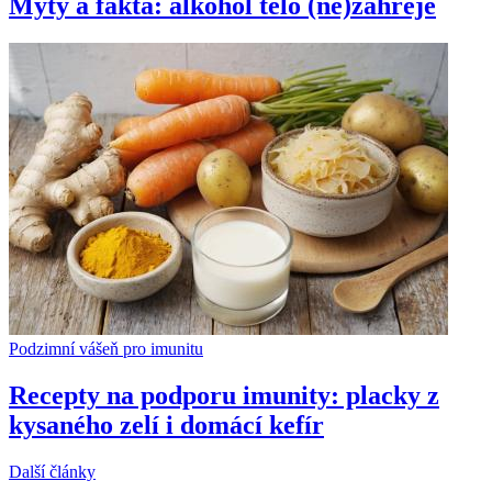
Mýty a fakta: alkohol tělo (ne)zahřeje
Podzimní vášeň pro imunitu
Recepty na podporu imunity: placky z
kysaného zelí i domácí kefír
Další články