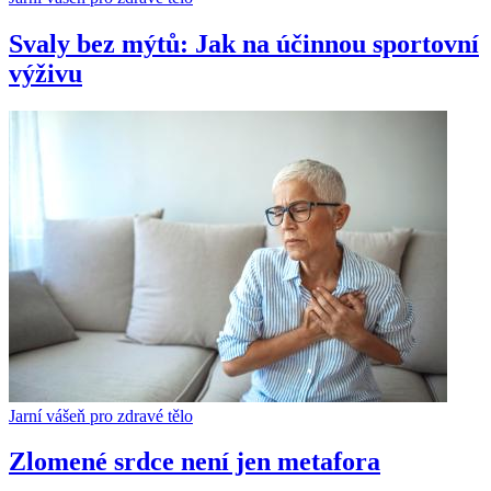
Svaly bez mýtů: Jak na účinnou sportovní
výživu
Jarní vášeň pro zdravé tělo
Zlomené srdce není jen metafora