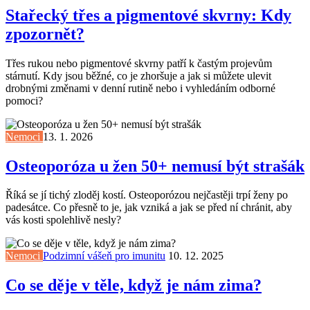
Stařecký třes a pigmentové skvrny: Kdy
zpozornět?
Třes rukou nebo pigmentové skvrny patří k častým projevům
stárnutí. Kdy jsou běžné, co je zhoršuje a jak si můžete ulevit
drobnými změnami v denní rutině nebo i vyhledáním odborné
pomoci?
Nemoci
13. 1. 2026
Osteoporóza u žen 50+ nemusí být strašák
Říká se jí tichý zloděj kostí. Osteoporózou nejčastěji trpí ženy po
padesátce. Co přesně to je, jak vzniká a jak se před ní chránit, aby
vás kosti spolehlivě nesly?
Nemoci
Podzimní vášeň pro imunitu
10. 12. 2025
Co se děje v těle, když je nám zima?