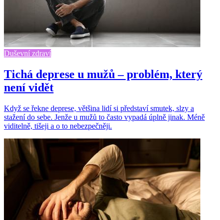
Duševní zdraví
Tichá deprese u mužů – problém, který
není vidět
Když se řekne deprese, většina lidí si představí smutek, slzy a
stažení do sebe. Jenže u mužů to často vypadá úplně jinak. Méně
viditelně, tišeji a o to nebezpečněji.