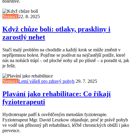
bolestivě.
Nemoci
22. 8. 2025
Když chůze bolí: otlaky, praskliny i
zarostlý nehet
Stačí malý problém na chodidle a každý krok se může změnit v
nepříjemnou bolest. Pojďme se podívat na nejčastější potíže, které
nás na nohách trápí – od ploché nohy až po plísně – a poradit si, jak
je řešit.
Nemoci
Letní vášeň pro zdravý pohyb
29. 7. 2025
Plavání jako rehabilitace: Co říkají
fyzioterapeuti
Hydroterapie patří k osvědčeným metodám fyzioterapie.
Fyzioterapeut Mgr. David Leszkow objasňuje, proč je právě pohyb
ve vodě tak přínosný při rehabilitaci, léčbě chronických obtíží i jako
prevence.