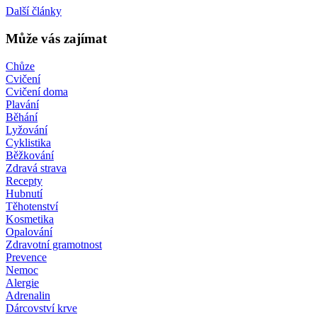
Další články
Může vás zajímat
Chůze
Cvičení
Cvičení doma
Plavání
Běhání
Lyžování
Cyklistika
Běžkování
Zdravá strava
Recepty
Hubnutí
Těhotenství
Kosmetika
Opalování
Zdravotní gramotnost
Prevence
Nemoc
Alergie
Adrenalin
Dárcovství krve