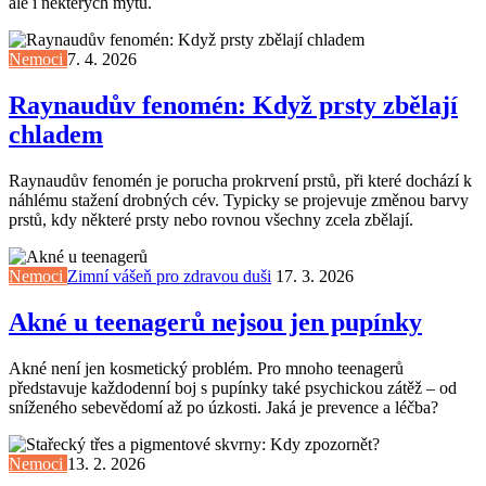
ale i některých mýtů.
Nemoci
7. 4. 2026
Raynaudův fenomén: Když prsty zbělají
chladem
Raynaudův fenomén je porucha prokrvení prstů, při které dochází k
náhlému stažení drobných cév. Typicky se projevuje změnou barvy
prstů, kdy některé prsty nebo rovnou všechny zcela zbělají.
Nemoci
Zimní vášeň pro zdravou duši
17. 3. 2026
Akné u teenagerů nejsou jen pupínky
Akné není jen kosmetický problém. Pro mnoho teenagerů
představuje každodenní boj s pupínky také psychickou zátěž – od
sníženého sebevědomí až po úzkosti. Jaká je prevence a léčba?
Nemoci
13. 2. 2026