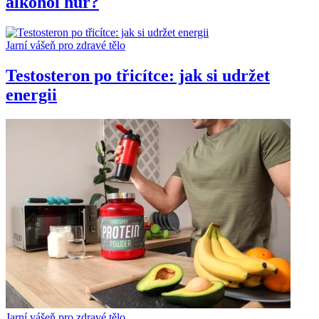
alkohol hůř?
Jarní vášeň pro zdravé tělo
Testosteron po třicítce: jak si udržet
energii
Jarní vášeň pro zdravé tělo