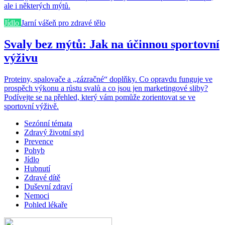
ale i některých mýtů.
Jídlo
Jarní vášeň pro zdravé tělo
Svaly bez mýtů: Jak na účinnou sportovní
výživu
Proteiny, spalovače a „zázračné“ doplňky. Co opravdu funguje ve
prospěch výkonu a růstu svalů a co jsou jen marketingové sliby?
Podívejte se na přehled, který vám pomůže zorientovat se ve
sportovní výživě.
Sezónní témata
Zdravý životní styl
Prevence
Pohyb
Jídlo
Hubnutí
Zdravé dítě
Duševní zdraví
Nemoci
Pohled lékaře