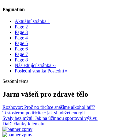
Pagination
Aktuální stránka
1
Page
2
Page
3
Page
4
Page
5
Page
6
Page
7
Page
8
Následující stránka
››
Poslední stránka
Poslední »
Sezónní téma
Jarní vášeň pro zdravé tělo
Rozhovor: Proč po třicítce snášíme alkohol hůř?
Testosteron po třicítce: jak si udržet energii
Svaly bez mýtů: Jak na účinnou sportovní výživu
Další články k tématu