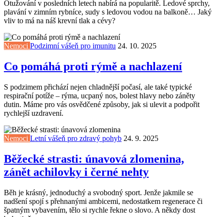
Otužování v posledních letech nabírá na popularitě. Ledové sprchy,
plavání v zimním rybníce, sudy s ledovou vodou na balkoně… Jaký
vliv to má na náš krevní tlak a cévy?
Nemoci
Podzimní vášeň pro imunitu
24. 10. 2025
Co pomáhá proti rýmě a nachlazení
S podzimem přichází nejen chladnější počasí, ale také typické
respirační potíže – rýma, ucpaný nos, bolest hlavy nebo záněty
dutin. Máme pro vás osvědčené způsoby, jak si ulevit a podpořit
rychlejší uzdravení.
Nemoci
Letní vášeň pro zdravý pohyb
24. 9. 2025
Běžecké strasti: únavová zlomenina,
zánět achilovky i černé nehty
Běh je krásný, jednoduchý a svobodný sport. Jenže jakmile se
nadšení spojí s přehnanými ambicemi, nedostatkem regenerace či
špatným vybavením, tělo si rychle řekne o slovo. A někdy dost