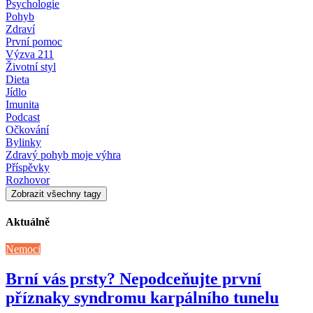
Psychologie
Pohyb
Zdraví
První pomoc
Výzva 211
Životní styl
Dieta
Jídlo
Imunita
Podcast
Očkování
Bylinky
Zdravý pohyb moje výhra
Příspěvky
Rozhovor
Zobrazit všechny tagy
Aktuálně
Nemoci
Brní vás prsty? Nepodceňujte první
příznaky syndromu karpálního tunelu