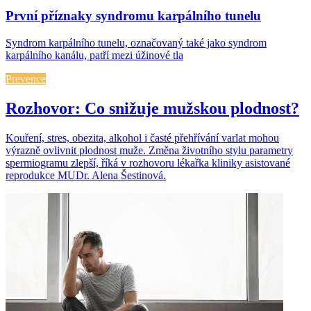
První příznaky syndromu karpálního tunelu
Syndrom karpálního tunelu, označovaný také jako syndrom
karpálního kanálu, patří mezi úžinové tla
Prevence
Rozhovor: Co snižuje mužskou plodnost?
Kouření, stres, obezita, alkohol i časté přehřívání varlat mohou
výrazně ovlivnit plodnost muže. Změna životního stylu parametry
spermiogramu zlepší, říká v rozhovoru lékařka kliniky asistované
reprodukce MUDr. Alena Šestinová.