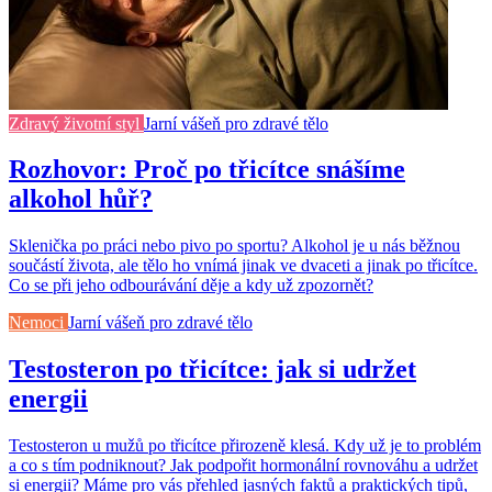
Zdravý životní styl
Jarní vášeň pro zdravé tělo
Rozhovor: Proč po třicítce snášíme
alkohol hůř?
Sklenička po práci nebo pivo po sportu? Alkohol je u nás běžnou
součástí života, ale tělo ho vnímá jinak ve dvaceti a jinak po třicítce.
Co se při jeho odbourávání děje a kdy už zpozornět?
Nemoci
Jarní vášeň pro zdravé tělo
Testosteron po třicítce: jak si udržet
energii
Testosteron u mužů po třicítce přirozeně klesá. Kdy už je to problém
a co s tím podniknout? Jak podpořit hormonální rovnováhu a udržet
si energii? Máme pro vás přehled jasných faktů a praktických tipů,