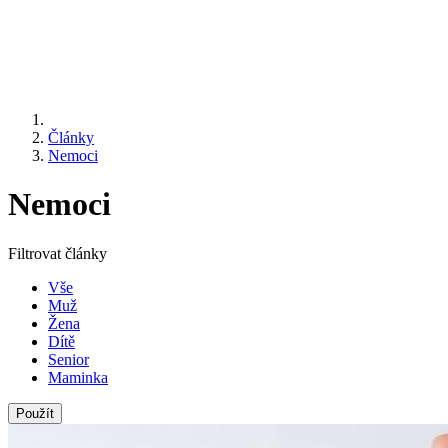
Články
Nemoci
Nemoci
Filtrovat články
Vše
Muž
Žena
Dítě
Senior
Maminka