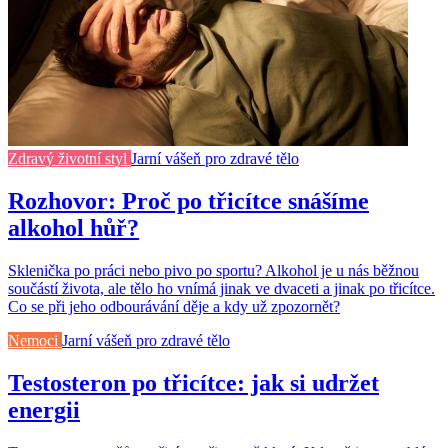
Zdravý životní styl
Jarní vášeň pro zdravé tělo
Rozhovor: Proč po třicítce snášíme
alkohol hůř?
Sklenička po práci nebo pivo po sportu? Alkohol je u nás běžnou
součástí života, ale tělo ho vnímá jinak ve dvaceti a jinak po třicítce.
Co se při jeho odbourávání děje a kdy už zpozornět?
Nemoci
Jarní vášeň pro zdravé tělo
Testosteron po třicítce: jak si udržet
energii