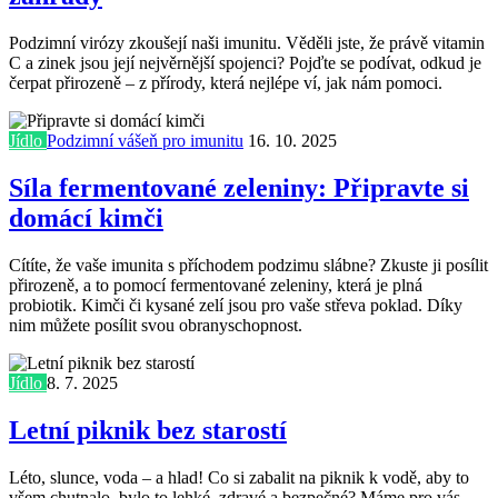
Podzimní virózy zkoušejí naši imunitu. Věděli jste, že právě vitamin
C a zinek jsou její nejvěrnější spojenci? Pojďte se podívat, odkud je
čerpat přirozeně – z přírody, která nejlépe ví, jak nám pomoci.
Jídlo
Podzimní vášeň pro imunitu
16. 10. 2025
Síla fermentované zeleniny: Připravte si
domácí kimči
Cítíte, že vaše imunita s příchodem podzimu slábne? Zkuste ji posílit
přirozeně, a to pomocí fermentované zeleniny, která je plná
probiotik. Kimči či kysané zelí jsou pro vaše střeva poklad. Díky
nim můžete posílit svou obranyschopnost.
Jídlo
8. 7. 2025
Letní piknik bez starostí
Léto, slunce, voda – a hlad! Co si zabalit na piknik k vodě, aby to
všem chutnalo, bylo to lehké, zdravé a bezpečné? Máme pro vás