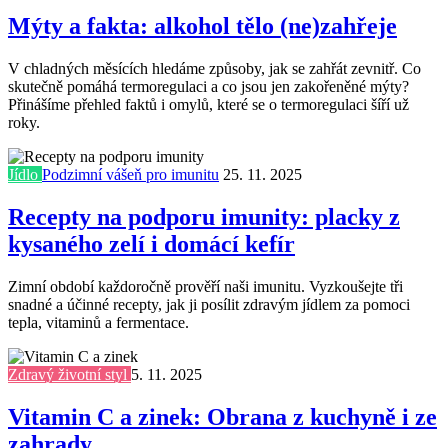
Mýty a fakta: alkohol tělo (ne)zahřeje
V chladných měsících hledáme způsoby, jak se zahřát zevnitř. Co
skutečně pomáhá termoregulaci a co jsou jen zakořeněné mýty?
Přinášíme přehled faktů i omylů, které se o termoregulaci šíří už
roky.
Jídlo
Podzimní vášeň pro imunitu
25. 11. 2025
Recepty na podporu imunity: placky z
kysaného zelí i domácí kefír
Zimní období každoročně prověří naši imunitu. Vyzkoušejte tři
snadné a účinné recepty, jak ji posílit zdravým jídlem za pomoci
tepla, vitaminů a fermentace.
Zdravý životní styl
5. 11. 2025
Vitamin C a zinek: Obrana z kuchyně i ze
zahrady