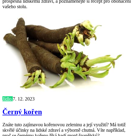
prospěšná lidskému zdraví, a poznamenejte si recept pro obohacení
vašeho stolu.
Jídlo
7. 12. 2023
Černý kořen
Znáte tuto zajímavou kořenovou zeleninu a její využití? Má totiž
skvělé účinky na lidské zdraví a výborně chutná. Víte například,
proč se černému kořenu říká hadí mord španělský?