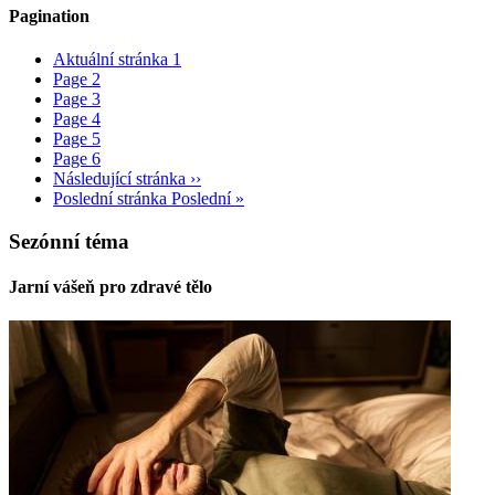
Pagination
Aktuální stránka
1
Page
2
Page
3
Page
4
Page
5
Page
6
Následující stránka
››
Poslední stránka
Poslední »
Sezónní téma
Jarní vášeň pro zdravé tělo