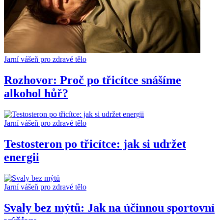
Jarní vášeň pro zdravé tělo
Rozhovor: Proč po třicítce snášíme
alkohol hůř?
Jarní vášeň pro zdravé tělo
Testosteron po třicítce: jak si udržet
energii
Jarní vášeň pro zdravé tělo
Svaly bez mýtů: Jak na účinnou sportovní