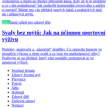
Testosteron u mužů po třicítce přirozeně klesá. Kdy už je to problém
a co s tím podniknout? Jak podpořit hormonální rovnováhu a udržet
si energii? Máme pro vás přehled jasných faktů a praktických tipů,
ale i některých mýtů.
Jídlo
Jarní vášeň pro zdravé tělo
Svaly bez mýtů: Jak na účinnou sportovní
výživu
Proteiny, spalovače a „zázračné“ doplňky. Co opravdu funguje ve
prospěch výkonu a růstu svalů a co jsou jen marketingové sliby?
Podívejte se na přehled, který vám pomůže zorientovat se ve
sportovní výživě.
Sezónní témata
Zdravý životní styl
Prevence
Pohyb
Jídlo
Hubnutí
Zdravé dítě
Duševní zdraví
Nemoci