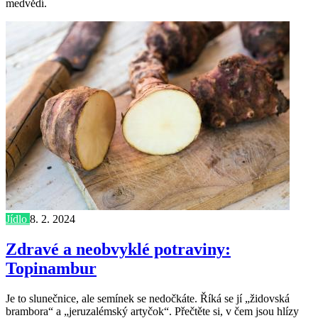
medvědí.
Jídlo
8. 2. 2024
Zdravé a neobvyklé potraviny:
Topinambur
Je to slunečnice, ale semínek se nedočkáte. Říká se jí „židovská
brambora“ a „jeruzalémský artyčok“. Přečtěte si, v čem jsou hlízy