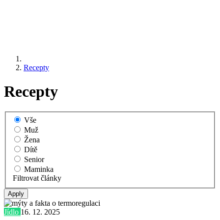
Recepty
Recepty
Vše
Muž
Žena
Dítě
Senior
Maminka
Filtrovat články
Jídlo
16. 12. 2025