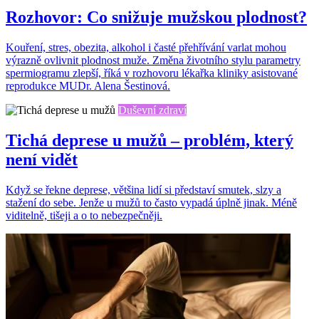
Rozhovor: Co snižuje mužskou plodnost?
Kouření, stres, obezita, alkohol i časté přehřívání varlat mohou
výrazně ovlivnit plodnost muže. Změna životního stylu parametry
spermiogramu zlepší, říká v rozhovoru lékařka kliniky asistované
reprodukce MUDr. Alena Šestinová.
Duševní zdraví
Tichá deprese u mužů – problém, který
není vidět
Když se řekne deprese, většina lidí si představí smutek, slzy a
stažení do sebe. Jenže u mužů to často vypadá úplně jinak. Méně
viditelně, tišeji a o to nebezpečněji.