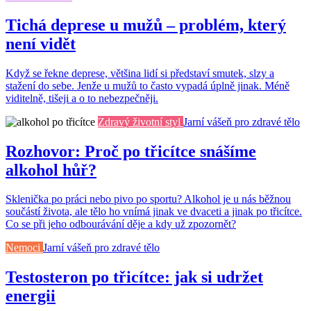
Tichá deprese u mužů – problém, který
není vidět
Když se řekne deprese, většina lidí si představí smutek, slzy a
stažení do sebe. Jenže u mužů to často vypadá úplně jinak. Méně
viditelně, tišeji a o to nebezpečněji.
Zdravý životní styl
Jarní vášeň pro zdravé tělo
Rozhovor: Proč po třicítce snášíme
alkohol hůř?
Sklenička po práci nebo pivo po sportu? Alkohol je u nás běžnou
součástí života, ale tělo ho vnímá jinak ve dvaceti a jinak po třicítce.
Co se při jeho odbourávání děje a kdy už zpozornět?
Nemoci
Jarní vášeň pro zdravé tělo
Testosteron po třicítce: jak si udržet
energii