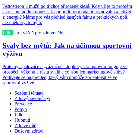
Testosteron u mužů po třicítce přirozeně klesá. Kdy už je to problém
a co s tím podniknout? Jak podpořit hormonální rovnováhu a udržet
si energii? Máme pro vás přehled jasných faktů a praktických tipů,
ale i některých mýtů.
Jídlo
Jarní vášeň pro zdravé tělo
Svaly bez mýtů: Jak na účinnou sportovní
výživu
Proteiny, spalovače a „zázračné“ doplňky. Co opravdu funguje ve
prospěch výkonu a růstu svalů a co jsou jen marketingové sliby?
Podívejte se na přehled, který vám pomůže zorientovat se ve
sportovní výživě.
Sezónní témata
Zdravý životní styl
Prevence
Pohyb
Jídlo
Hubnutí
Zdravé dítě
Duševní zdraví