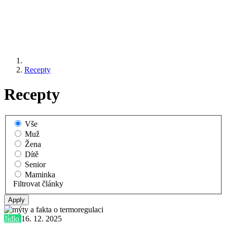
Recepty
Recepty
Vše
Muž
Žena
Dítě
Senior
Maminka
Filtrovat články
Jídlo
16. 12. 2025