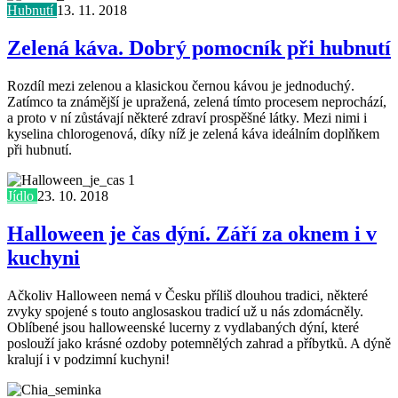
Hubnutí
13. 11. 2018
Zelená káva. Dobrý pomocník při hubnutí
Rozdíl mezi zelenou a klasickou černou kávou je jednoduchý.
Zatímco ta známější je upražená, zelená tímto procesem neprochází,
a proto v ní zůstávají některé zdraví prospěšné látky. Mezi nimi i
kyselina chlorogenová, díky níž je zelená káva ideálním doplňkem
při hubnutí.
Jídlo
23. 10. 2018
Halloween je čas dýní. Září za oknem i v
kuchyni
Ačkoliv Halloween nemá v Česku příliš dlouhou tradici, některé
zvyky spojené s touto anglosaskou tradicí už u nás zdomácněly.
Oblíbené jsou halloweenské lucerny z vydlabaných dýní, které
poslouží jako krásné ozdoby potemnělých zahrad a příbytků. A dýně
kralují i v podzimní kuchyni!