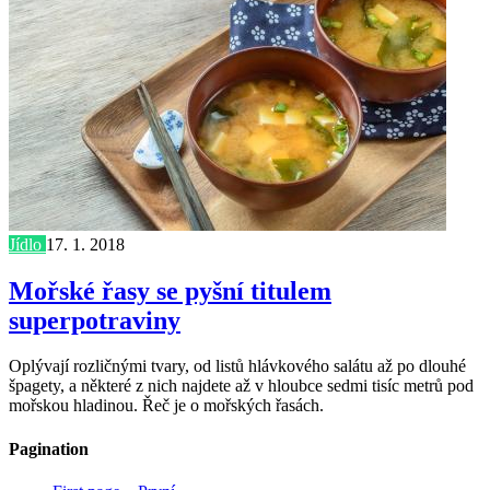
Jídlo
17. 1. 2018
Mořské řasy se pyšní titulem
superpotraviny
Oplývají rozličnými tvary, od listů hlávkového salátu až po dlouhé
špagety, a některé z nich najdete až v hloubce sedmi tisíc metrů pod
mořskou hladinou. Řeč je o mořských řasách.
Pagination