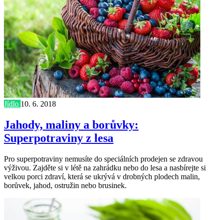
Jídlo
10. 6. 2018
Jahody, maliny a borůvky:
Superpotraviny z lesa
Pro superpotraviny nemusíte do speciálních prodejen se zdravou
výživou. Zajděte si v létě na zahrádku nebo do lesa a nasbírejte si
velkou porci zdraví, která se ukrývá v drobných plodech malin,
borůvek, jahod, ostružin nebo brusinek.