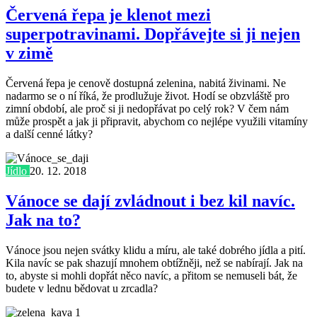
Červená řepa je klenot mezi
superpotravinami. Dopřávejte si ji nejen
v zimě
Červená řepa je cenově dostupná zelenina, nabitá živinami. Ne
nadarmo se o ní říká, že prodlužuje život. Hodí se obzvláště pro
zimní období, ale proč si ji nedopřávat po celý rok? V čem nám
může prospět a jak ji připravit, abychom co nejlépe využili vitamíny
a další cenné látky?
Jídlo
20. 12. 2018
Vánoce se dají zvládnout i bez kil navíc.
Jak na to?
Vánoce jsou nejen svátky klidu a míru, ale také dobrého jídla a pití.
Kila navíc se pak shazují mnohem obtížněji, než se nabírají. Jak na
to, abyste si mohli dopřát něco navíc, a přitom se nemuseli bát, že
budete v lednu bědovat u zrcadla?