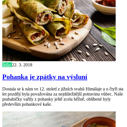
Jídlo
22. 3. 2018
Pohanka je zpátky na výsluní
Dostala se k nám ve 12. století z jižních svahů Himálaje a o čtyři sta
let později byla považována za nejdůležitější potravinu vůbec. Naše
prababičky vařily z pohanky ještě zcela běžně, oblíbené byly
především pohankové kaše.