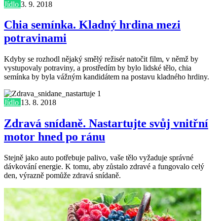
Jídlo
3. 9. 2018
Chia semínka. Kladný hrdina mezi
potravinami
Kdyby se rozhodl nějaký smělý režisér natočit film, v němž by
vystupovaly potraviny, a prostředím by bylo lidské tělo, chia
semínka by byla vážným kandidátem na postavu kladného hrdiny.
Jídlo
13. 8. 2018
Zdravá snídaně. Nastartujte svůj vnitřní
motor hned po ránu
Stejně jako auto potřebuje palivo, vaše tělo vyžaduje správné
dávkování energie. K tomu, aby zůstalo zdravé a fungovalo celý
den, výrazně pomůže zdravá snídaně.