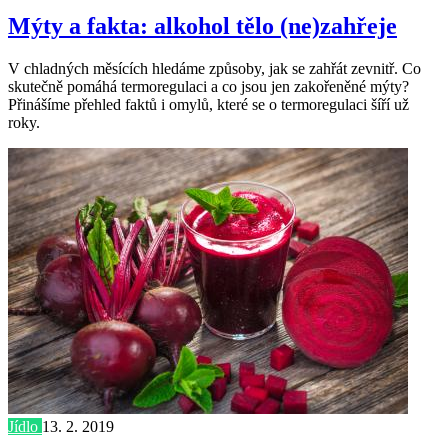
Mýty a fakta: alkohol tělo (ne)zahřeje
V chladných měsících hledáme způsoby, jak se zahřát zevnitř. Co
skutečně pomáhá termoregulaci a co jsou jen zakořeněné mýty?
Přinášíme přehled faktů i omylů, které se o termoregulaci šíří už
roky.
Jídlo
13. 2. 2019