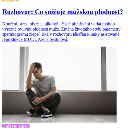
Rozhovor: Co snižuje mužskou plodnost?
Kouření, stres, obezita, alkohol i časté přehřívání varlat mohou
výrazně ovlivnit plodnost muže. Změna životního stylu parametry
spermiogramu zlepší, říká v rozhovoru lékařka kliniky asistované
reprodukce MUDr. Alena Šestinová.
Duševní zdraví