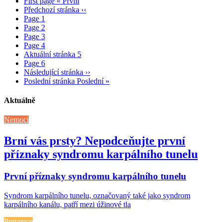
First page
« První
Předchozí stránka
‹‹
Page
1
Page
2
Page
3
Page
4
Aktuální stránka
5
Page
6
Následující stránka
››
Poslední stránka
Poslední »
Aktuálně
Nemoci
Brní vás prsty? Nepodceňujte první
příznaky syndromu karpálního tunelu
První příznaky syndromu karpálního tunelu
Syndrom karpálního tunelu, označovaný také jako syndrom
karpálního kanálu, patří mezi úžinové tla
Prevence