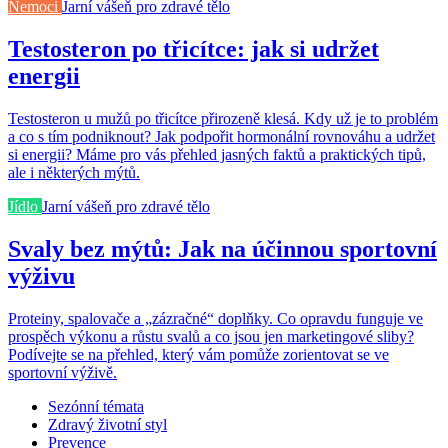
Nemoci
Jarní vášeň pro zdravé tělo
Testosteron po třicítce: jak si udržet
energii
Testosteron u mužů po třicítce přirozeně klesá. Kdy už je to problém
a co s tím podniknout? Jak podpořit hormonální rovnováhu a udržet
si energii? Máme pro vás přehled jasných faktů a praktických tipů,
ale i některých mýtů.
Jídlo
Jarní vášeň pro zdravé tělo
Svaly bez mýtů: Jak na účinnou sportovní
výživu
Proteiny, spalovače a „zázračné“ doplňky. Co opravdu funguje ve
prospěch výkonu a růstu svalů a co jsou jen marketingové sliby?
Podívejte se na přehled, který vám pomůže zorientovat se ve
sportovní výživě.
Sezónní témata
Zdravý životní styl
Prevence