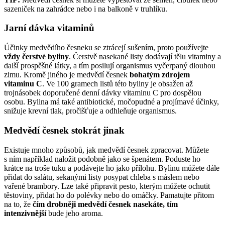
sazeniček na zahrádce nebo i na balkoně v truhlíku.
Jarní dávka vitaminů
Účinky medvědího česneku se ztrácejí sušením, proto používejte
vždy čerstvé byliny
. Čerstvě nasekané listy dodávají tělu vitaminy a
další prospěšné látky, a tím posilují organismus vyčerpaný dlouhou
zimu. Kromě jiného je medvědí česnek
bohatým zdrojem
vitaminu C
. Ve 100 gramech listů této byliny je obsažen až
trojnásobek doporučené denní dávky vitaminu C pro dospělou
osobu. Bylina má také antibiotické, močopudné a projímavé účinky,
snižuje krevní tlak, pročišťuje a odhleňuje organismus.
Medvědí česnek stokrát jinak
Existuje mnoho způsobů, jak medvědí česnek zpracovat. Můžete
s ním například naložit podobně jako se špenátem. Poduste ho
krátce na troše tuku a podávejte ho jako přílohu. Bylinu můžete dále
přidat do salátu, sekanými listy posypat chleba s máslem nebo
vařené brambory. Lze také připravit pesto, kterým můžete ochutit
těstoviny, přidat ho do polévky nebo do omáčky. Pamatujte přitom
na to, že
čím drobněji medvědí česnek nasekáte, tím
intenzivnější
bude jeho aroma.