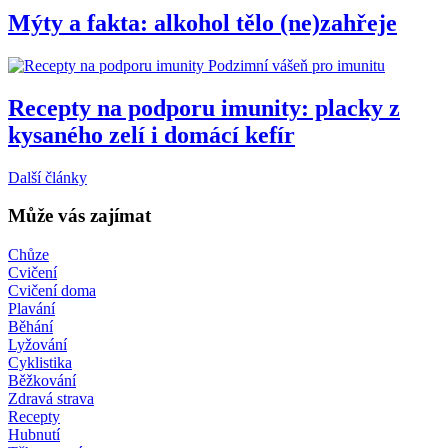
Mýty a fakta: alkohol tělo (ne)zahřeje
Podzimní vášeň pro imunitu
Recepty na podporu imunity: placky z
kysaného zelí i domácí kefír
Další články
Může vás zajímat
Chůze
Cvičení
Cvičení doma
Plavání
Běhání
Lyžování
Cyklistika
Běžkování
Zdravá strava
Recepty
Hubnutí