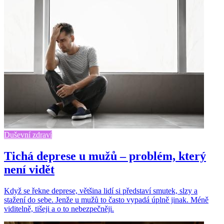
Duševní zdraví
Tichá deprese u mužů – problém, který
není vidět
Když se řekne deprese, většina lidí si představí smutek, slzy a
stažení do sebe. Jenže u mužů to často vypadá úplně jinak. Méně
viditelně, tišeji a o to nebezpečněji.