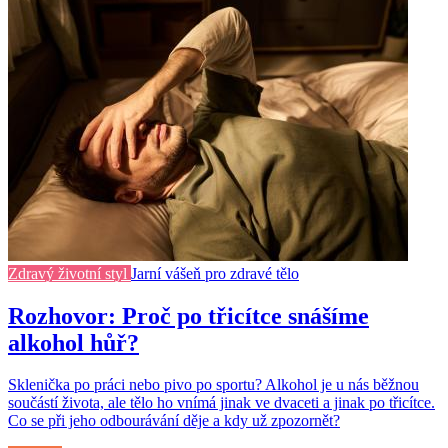
Zdravý životní styl
Jarní vášeň pro zdravé tělo
Rozhovor: Proč po třicítce snášíme
alkohol hůř?
Sklenička po práci nebo pivo po sportu? Alkohol je u nás běžnou
součástí života, ale tělo ho vnímá jinak ve dvaceti a jinak po třicítce.
Co se při jeho odbourávání děje a kdy už zpozornět?