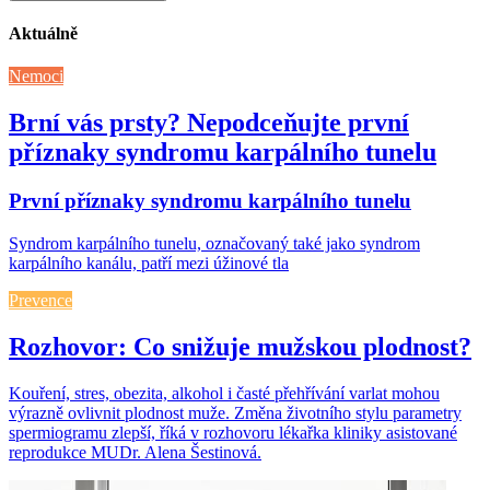
Aktuálně
Nemoci
Brní vás prsty? Nepodceňujte první
příznaky syndromu karpálního tunelu
První příznaky syndromu karpálního tunelu
Syndrom karpálního tunelu, označovaný také jako syndrom
karpálního kanálu, patří mezi úžinové tla
Prevence
Rozhovor: Co snižuje mužskou plodnost?
Kouření, stres, obezita, alkohol i časté přehřívání varlat mohou
výrazně ovlivnit plodnost muže. Změna životního stylu parametry
spermiogramu zlepší, říká v rozhovoru lékařka kliniky asistované
reprodukce MUDr. Alena Šestinová.