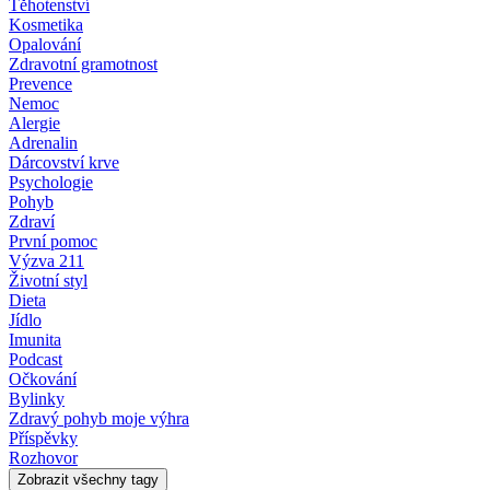
Těhotenství
Kosmetika
Opalování
Zdravotní gramotnost
Prevence
Nemoc
Alergie
Adrenalin
Dárcovství krve
Psychologie
Pohyb
Zdraví
První pomoc
Výzva 211
Životní styl
Dieta
Jídlo
Imunita
Podcast
Očkování
Bylinky
Zdravý pohyb moje výhra
Příspěvky
Rozhovor
Zobrazit všechny tagy