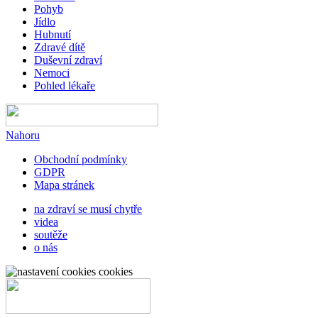
Pohyb
Jídlo
Hubnutí
Zdravé dítě
Duševní zdraví
Nemoci
Pohled lékaře
Nahoru
Obchodní podmínky
GDPR
Mapa stránek
na zdraví se musí chytře
videa
soutěže
o nás
cookies