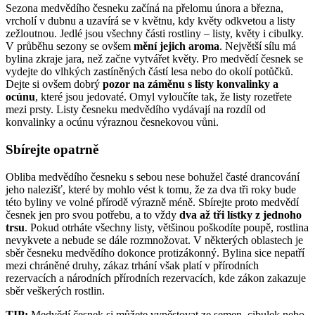
Sezona medvědího česneku začíná na přelomu února a března,
vrcholí v dubnu a uzavírá se v květnu, kdy květy odkvetou a listy
zežloutnou. Jedlé jsou všechny části rostliny – listy, květy i cibulky.
V průběhu sezony se ovšem
mění jejich aroma
. Největší sílu má
bylina zkraje jara, než začne vytvářet květy. Pro medvědí česnek se
vydejte do vlhkých zastíněných částí lesa nebo do okolí potůčků.
Dejte si ovšem dobrý
pozor na záměnu s listy konvalinky a
ocúnu
, které jsou jedovaté. Omyl vyloučíte tak, že listy rozetřete
mezi prsty. Listy česneku medvědího vydávají na rozdíl od
konvalinky a ocúnu výraznou česnekovou vůni.
Sbírejte opatrně
Obliba medvědího česneku s sebou nese bohužel časté drancování
jeho nalezišť, které by mohlo vést k tomu, že za dva tři roky bude
této byliny ve volné přírodě výrazně méně. Sbírejte proto medvědí
česnek jen pro svou potřebu, a to vždy
dva až tři lístky z jednoho
trsu
. Pokud otrháte všechny listy, většinou poškodíte poupě, rostlina
nevykvete a nebude se dále rozmnožovat. V některých oblastech je
sběr česneku medvědího dokonce protizákonný. Bylina sice nepatří
mezi chráněné druhy, zákaz trhání však platí v přírodních
rezervacích a národních přírodních rezervacích, kde zákon zakazuje
sběr veškerých rostlin.
TIP:
Medvědí česnek si můžete vypěstovat ze semen, cibulek nebo