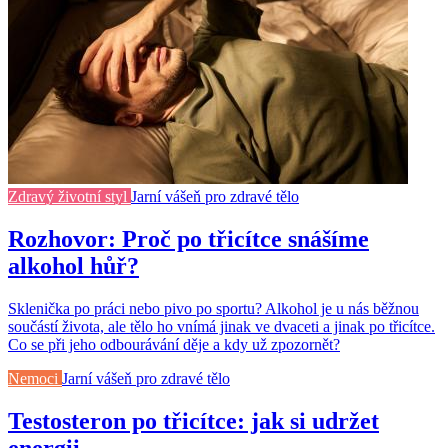
Zdravý životní styl
Jarní vášeň pro zdravé tělo
Rozhovor: Proč po třicítce snášíme
alkohol hůř?
Sklenička po práci nebo pivo po sportu? Alkohol je u nás běžnou
součástí života, ale tělo ho vnímá jinak ve dvaceti a jinak po třicítce.
Co se při jeho odbourávání děje a kdy už zpozornět?
Nemoci
Jarní vášeň pro zdravé tělo
Testosteron po třicítce: jak si udržet
energii