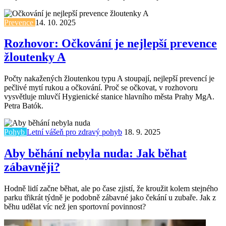
Prevence
14. 10. 2025
Rozhovor: Očkování je nejlepší prevence
žloutenky A
Počty nakažených žloutenkou typu A stoupají, nejlepší prevencí je
pečlivé mytí rukou a očkování. Proč se očkovat, v rozhovoru
vysvětluje mluvčí Hygienické stanice hlavního města Prahy MgA.
Petra Batók.
Pohyb
Letní vášeň pro zdravý pohyb
18. 9. 2025
Aby běhání nebyla nuda: Jak běhat
zábavněji?
Hodně lidí začne běhat, ale po čase zjistí, že kroužit kolem stejného
parku třikrát týdně je podobně zábavné jako čekání u zubaře. Jak z
běhu udělat víc než jen sportovní povinnost?