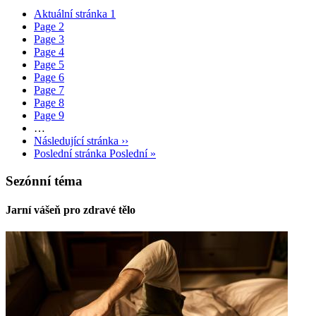
Aktuální stránka
1
Page
2
Page
3
Page
4
Page
5
Page
6
Page
7
Page
8
Page
9
…
Následující stránka
››
Poslední stránka
Poslední »
Sezónní téma
Jarní vášeň pro zdravé tělo