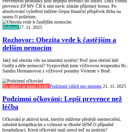
Preventivní prohlídky jsou nejlepší investicí do zdraví. Díky Fondu
prevence ZP MV ČR k nim navíc získáte příjemný bonus. Po
absolvování vyšetření můžete čerpat finanční příspěvek třeba na
saunu či polárium.
Hubnutí
27. 11. 2025
Rozhovor: Obezita vede k častějším a
delším nemocím
Jaký má obezita vliv na imunitní systém? Proč jsou obézní lidé
častěji a déle nemocní? Vyzpovídali jsme výživovou terapeutku Bc.
Sandru Hermanovou z výživové poradny Viviente v Brně.
Na zdraví se musí chytře
Podzimní vášeň pro imunitu
21. 11. 2025
Podzimní očkování: Lepší prevence než
léčba
Očkování je aktivní krok, kterým můžeme předejít onemocnění,
zabránit komplikacím a vyhnout se dlouhé léčbě či případné
hospitalizaci. Která očkování mají smysl teď na podzim?