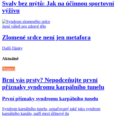
Svaly bez mýtů: Jak na účinnou sportovní
výživu
Jarní vášeň pro zdravé tělo
Zlomené srdce není jen metafora
Další články
Aktuálně
Nemoci
Brní vás prsty? Nepodceňujte první
příznaky syndromu karpálního tunelu
První příznaky syndromu karpálního tunelu
Syndrom karpálního tunelu, označovaný také jako syndrom
karpálního kanálu, patří mezi úžinové tla