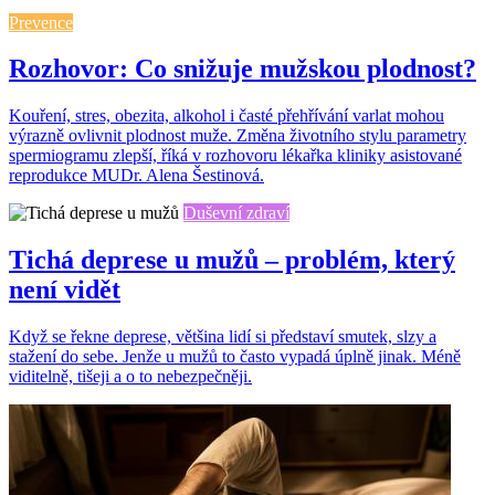
Prevence
Rozhovor: Co snižuje mužskou plodnost?
Kouření, stres, obezita, alkohol i časté přehřívání varlat mohou
výrazně ovlivnit plodnost muže. Změna životního stylu parametry
spermiogramu zlepší, říká v rozhovoru lékařka kliniky asistované
reprodukce MUDr. Alena Šestinová.
Duševní zdraví
Tichá deprese u mužů – problém, který
není vidět
Když se řekne deprese, většina lidí si představí smutek, slzy a
stažení do sebe. Jenže u mužů to často vypadá úplně jinak. Méně
viditelně, tišeji a o to nebezpečněji.