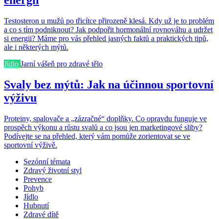
Testosteron u mužů po třicítce přirozeně klesá. Kdy už je to problém
a co s tím podniknout? Jak podpořit hormonální rovnováhu a udržet
si energii? Máme pro vás přehled jasných faktů a praktických tipů,
ale i některých mýtů.
Jídlo
Jarní vášeň pro zdravé tělo
Svaly bez mýtů: Jak na účinnou sportovní
výživu
Proteiny, spalovače a „zázračné“ doplňky. Co opravdu funguje ve
prospěch výkonu a růstu svalů a co jsou jen marketingové sliby?
Podívejte se na přehled, který vám pomůže zorientovat se ve
sportovní výživě.
Sezónní témata
Zdravý životní styl
Prevence
Pohyb
Jídlo
Hubnutí
Zdravé dítě