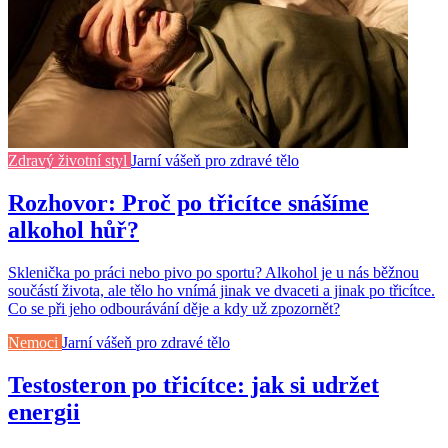
Zdravý životní styl
Jarní vášeň pro zdravé tělo
Rozhovor: Proč po třicítce snášíme
alkohol hůř?
Sklenička po práci nebo pivo po sportu? Alkohol je u nás běžnou
součástí života, ale tělo ho vnímá jinak ve dvaceti a jinak po třicítce.
Co se při jeho odbourávání děje a kdy už zpozornět?
Nemoci
Jarní vášeň pro zdravé tělo
Testosteron po třicítce: jak si udržet
energii