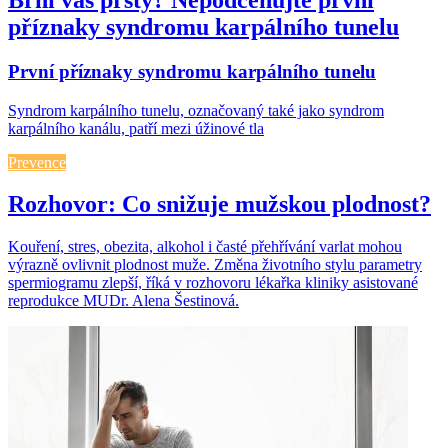
příznaky syndromu karpálního tunelu
První příznaky syndromu karpálního tunelu
Syndrom karpálního tunelu, označovaný také jako syndrom
karpálního kanálu, patří mezi úžinové tla
Prevence
Rozhovor: Co snižuje mužskou plodnost?
Kouření, stres, obezita, alkohol i časté přehřívání varlat mohou
výrazně ovlivnit plodnost muže. Změna životního stylu parametry
spermiogramu zlepší, říká v rozhovoru lékařka kliniky asistované
reprodukce MUDr. Alena Šestinová.