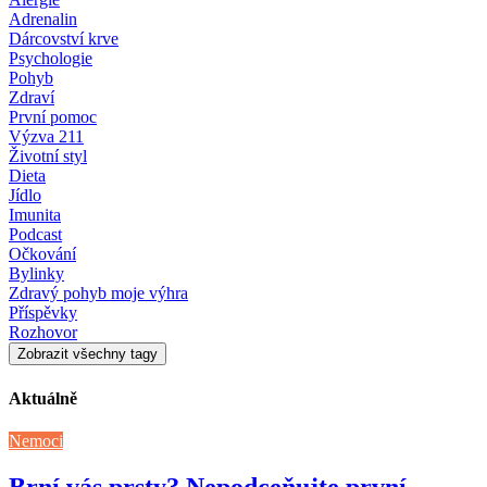
Adrenalin
Dárcovství krve
Psychologie
Pohyb
Zdraví
První pomoc
Výzva 211
Životní styl
Dieta
Jídlo
Imunita
Podcast
Očkování
Bylinky
Zdravý pohyb moje výhra
Příspěvky
Rozhovor
Zobrazit všechny tagy
Aktuálně
Nemoci
Brní vás prsty? Nepodceňujte první