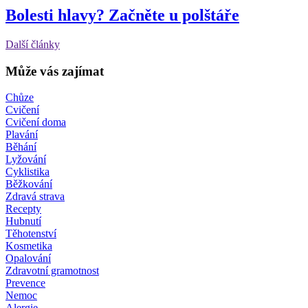
Bolesti hlavy? Začněte u polštáře
Další články
Může vás zajímat
Chůze
Cvičení
Cvičení doma
Plavání
Běhání
Lyžování
Cyklistika
Běžkování
Zdravá strava
Recepty
Hubnutí
Těhotenství
Kosmetika
Opalování
Zdravotní gramotnost
Prevence
Nemoc
Alergie