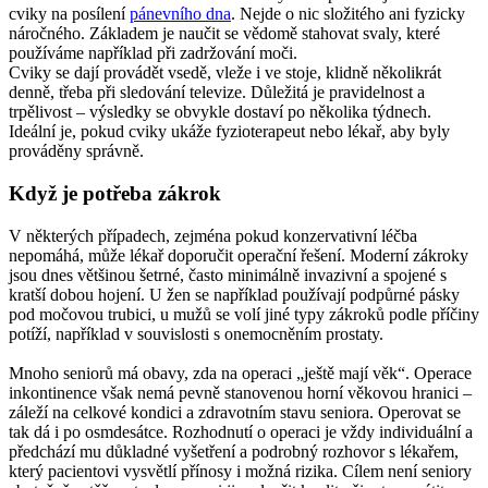
cviky na posílení
pánevního dna
. Nejde o nic složitého ani fyzicky
náročného. Základem je naučit se vědomě stahovat svaly, které
používáme například při zadržování moči.
Cviky se dají provádět vsedě, vleže i ve stoje, klidně několikrát
denně, třeba při sledování televize. Důležitá je pravidelnost a
trpělivost – výsledky se obvykle dostaví po několika týdnech.
Ideální je, pokud cviky ukáže fyzioterapeut nebo lékař, aby byly
prováděny správně.
Když je potřeba zákrok
V některých případech, zejména pokud konzervativní léčba
nepomáhá, může lékař doporučit operační řešení. Moderní zákroky
jsou dnes většinou šetrné, často minimálně invazivní a spojené s
kratší dobou hojení. U žen se například používají podpůrné pásky
pod močovou trubici, u mužů se volí jiné typy zákroků podle příčiny
potíží, například v souvislosti s onemocněním prostaty.
Mnoho seniorů má obavy, zda na operaci „ještě mají věk“. Operace
inkontinence však nemá pevně stanovenou horní věkovou hranici –
záleží na celkové kondici a zdravotním stavu seniora. Operovat se
tak dá i po osmdesátce. Rozhodnutí o operaci je vždy individuální a
předchází mu důkladné vyšetření a podrobný rozhovor s lékařem,
který pacientovi vysvětlí přínosy i možná rizika. Cílem není seniory