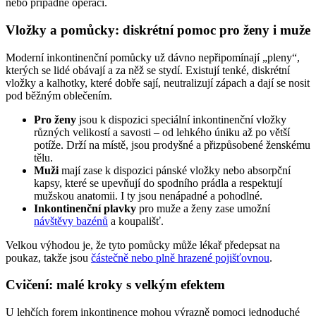
nebo případně operaci.
Vložky a pomůcky: diskrétní pomoc pro ženy i muže
Moderní inkontinenční pomůcky už dávno nepřipomínají „pleny“,
kterých se lidé obávají a za něž se stydí. Existují tenké, diskrétní
vložky a kalhotky, které dobře sají, neutralizují zápach a dají se nosit
pod běžným oblečením.
Pro ženy
jsou k dispozici speciální inkontinenční vložky
různých velikostí a savosti – od lehkého úniku až po větší
potíže. Drží na místě, jsou prodyšné a přizpůsobené ženskému
tělu.
Muži
mají zase k dispozici pánské vložky nebo absorpční
kapsy, které se upevňují do spodního prádla a respektují
mužskou anatomii. I ty jsou nenápadné a pohodlné.
Inkontinenční plavky
pro muže a ženy zase umožní
návštěvy bazénů
a koupališť.
Velkou výhodou je, že tyto pomůcky může lékař předepsat na
poukaz, takže jsou
částečně nebo plně hrazené pojišťovnou
.
Cvičení: malé kroky s velkým efektem
U lehčích forem inkontinence mohou výrazně pomoci jednoduché