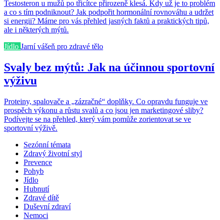
Testosteron u mužů po třicítce přirozeně klesá. Kdy už je to problém
a co s tím podniknout? Jak podpořit hormonální rovnováhu a udržet
si energii? Máme pro vás přehled jasných faktů a praktických tipů,
ale i některých mýtů.
Jídlo
Jarní vášeň pro zdravé tělo
Svaly bez mýtů: Jak na účinnou sportovní
výživu
Proteiny, spalovače a „zázračné“ doplňky. Co opravdu funguje ve
prospěch výkonu a růstu svalů a co jsou jen marketingové sliby?
Podívejte se na přehled, který vám pomůže zorientovat se ve
sportovní výživě.
Sezónní témata
Zdravý životní styl
Prevence
Pohyb
Jídlo
Hubnutí
Zdravé dítě
Duševní zdraví
Nemoci