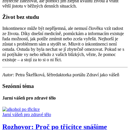
zbytečně zatěžovat, ale pomoci jim zlepšit kvalitu života a vrátit
větší jistotu v běžných denních situacích.
Život bez studu
Inkontinence může být nepříjemná, ale nemusí člověku vzít radost
ze života. Díky dnešní medicíně, pomůckám a informacím existuje
řada možností, jak potíže zmírnit nebo zcela vyřešit. Nejhorší je
zůstat s problémem sám a stydět se. Mluvit o inkontinenci není
ostuda. Ostuda by byla nechat se jí zbytečně omezovat. Pokud se s
ní potýkáte vy nebo někdo z vašich blízkých, vězte, že pomoc
existuje – a stojí za to si o ni říct.
Autor:
Petra Škeříková, šéfredaktorka portálu Zdraví jako vášeň
Sezónní téma
Jarní vášeň pro zdravé tělo
Jarní vášeň pro zdravé tělo
Rozhovor: Proč po třicítce snášíme