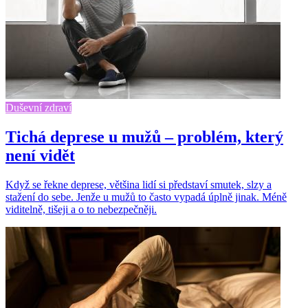
Duševní zdraví
Tichá deprese u mužů – problém, který
není vidět
Když se řekne deprese, většina lidí si představí smutek, slzy a
stažení do sebe. Jenže u mužů to často vypadá úplně jinak. Méně
viditelně, tišeji a o to nebezpečněji.