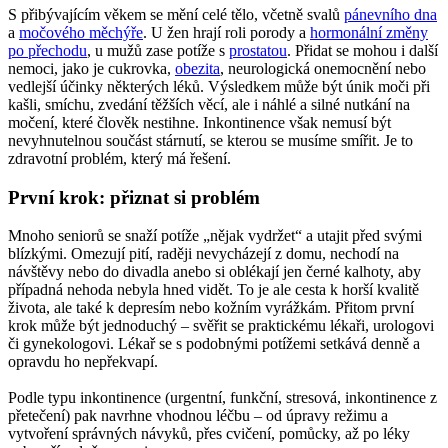
S přibývajícím věkem se mění celé tělo, včetně svalů
pánevního dna
a
močového měchýře
. U žen hrají roli porody a
hormonální změny
po přechodu
, u mužů zase potíže s
prostatou
. Přidat se mohou i další
nemoci, jako je cukrovka,
obezita
, neurologická onemocnění nebo
vedlejší účinky některých léků. Výsledkem může být únik moči při
kašli, smíchu, zvedání těžších věcí, ale i náhlé a silné nutkání na
močení, které člověk nestihne. Inkontinence však nemusí být
nevyhnutelnou součást stárnutí, se kterou se musíme smířit. Je to
zdravotní problém, který má řešení.
První krok: přiznat si problém
Mnoho seniorů se snaží potíže „nějak vydržet“ a utajit před svými
blízkými. Omezují pití, raději nevycházejí z domu, nechodí na
návštěvy nebo do divadla anebo si oblékají jen černé kalhoty, aby
případná nehoda nebyla hned vidět. To je ale cesta k horší kvalitě
života, ale také k depresím nebo kožním vyrážkám. Přitom první
krok může být jednoduchý – svěřit se praktickému lékaři, urologovi
či gynekologovi. Lékař se s podobnými potížemi setkává denně a
opravdu ho nepřekvapí.
Podle typu inkontinence (urgentní, funkční, stresová, inkontinence z
přetečení) pak navrhne vhodnou léčbu – od úpravy režimu a
vytvoření správných návyků, přes cvičení, pomůcky, až po léky