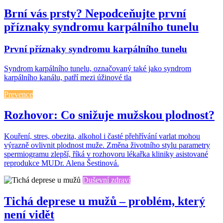
Brní vás prsty? Nepodceňujte první
příznaky syndromu karpálního tunelu
První příznaky syndromu karpálního tunelu
Syndrom karpálního tunelu, označovaný také jako syndrom
karpálního kanálu, patří mezi úžinové tla
Prevence
Rozhovor: Co snižuje mužskou plodnost?
Kouření, stres, obezita, alkohol i časté přehřívání varlat mohou
výrazně ovlivnit plodnost muže. Změna životního stylu parametry
spermiogramu zlepší, říká v rozhovoru lékařka kliniky asistované
reprodukce MUDr. Alena Šestinová.
Duševní zdraví
Tichá deprese u mužů – problém, který
není vidět