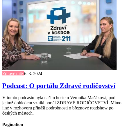
Zdravé dítě
6. 3. 2024
Podcast: O portálu Zdravé rodičovství
V tomto podcastu byla naším hostem Veronika Mačáková, pod
jejímž dohledem vznikl portál ZDRAVÉ RODIČOVSTVÍ. Mimo
jiné v rozhovoru přináší podrobnosti o březnové roadshow po
českých městech.
Pagination