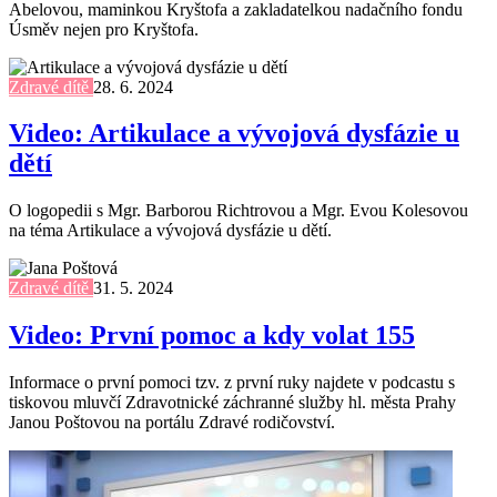
Abelovou, maminkou Kryštofa a zakladatelkou nadačního fondu
Úsměv nejen pro Kryštofa.
Zdravé dítě
28. 6. 2024
Video: Artikulace a vývojová dysfázie u
dětí
O logopedii s Mgr. Barborou Richtrovou a Mgr. Evou Kolesovou
na téma Artikulace a vývojová dysfázie u dětí.
Zdravé dítě
31. 5. 2024
Video: První pomoc a kdy volat 155
Informace o první pomoci tzv. z první ruky najdete v podcastu s
tiskovou mluvčí Zdravotnické záchranné služby hl. města Prahy
Janou Poštovou na portálu Zdravé rodičovství.