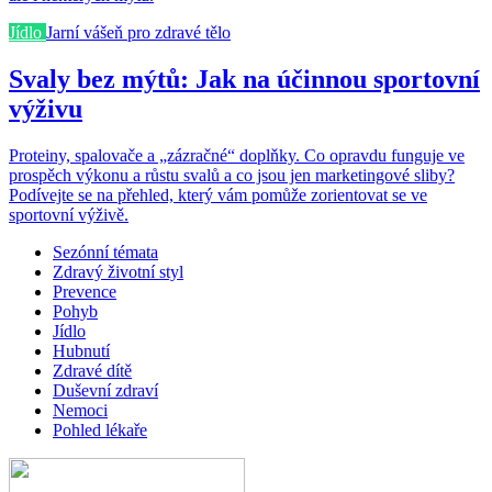
Jídlo
Jarní vášeň pro zdravé tělo
Svaly bez mýtů: Jak na účinnou sportovní
výživu
Proteiny, spalovače a „zázračné“ doplňky. Co opravdu funguje ve
prospěch výkonu a růstu svalů a co jsou jen marketingové sliby?
Podívejte se na přehled, který vám pomůže zorientovat se ve
sportovní výživě.
Sezónní témata
Zdravý životní styl
Prevence
Pohyb
Jídlo
Hubnutí
Zdravé dítě
Duševní zdraví
Nemoci
Pohled lékaře