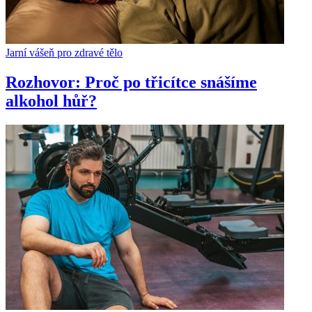
Jarní vášeň pro zdravé tělo
Rozhovor: Proč po třicítce snášíme
alkohol hůř?