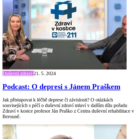
Duševní zdraví
21. 5. 2024
Podcast: O depresi s Jánem Praškem
Jak přistupovat k léčbě deprese či závislosti? O otázkách
souvisejících s péčí o duševní zdraví mluví v dalším dílu pořadu
Zdraví v kostce profesor Ján Praško z Centra duševní rehabilitace v
Berouně.