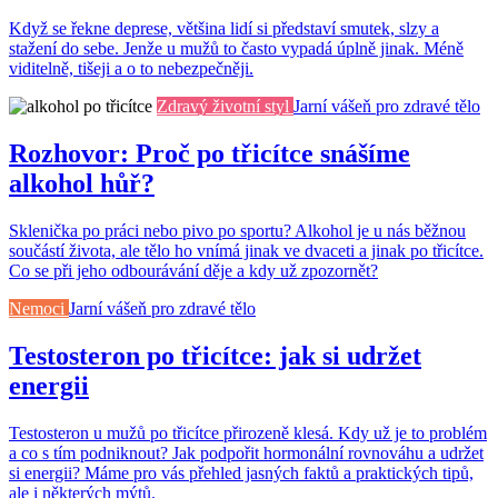
Když se řekne deprese, většina lidí si představí smutek, slzy a
stažení do sebe. Jenže u mužů to často vypadá úplně jinak. Méně
viditelně, tišeji a o to nebezpečněji.
Zdravý životní styl
Jarní vášeň pro zdravé tělo
Rozhovor: Proč po třicítce snášíme
alkohol hůř?
Sklenička po práci nebo pivo po sportu? Alkohol je u nás běžnou
součástí života, ale tělo ho vnímá jinak ve dvaceti a jinak po třicítce.
Co se při jeho odbourávání děje a kdy už zpozornět?
Nemoci
Jarní vášeň pro zdravé tělo
Testosteron po třicítce: jak si udržet
energii
Testosteron u mužů po třicítce přirozeně klesá. Kdy už je to problém
a co s tím podniknout? Jak podpořit hormonální rovnováhu a udržet
si energii? Máme pro vás přehled jasných faktů a praktických tipů,
ale i některých mýtů.