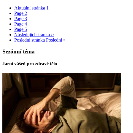
Aktuální stránka
1
Page
2
Page
3
Page
4
Page
5
Následující stránka
››
Poslední stránka
Poslední »
Sezónní téma
Jarní vášeň pro zdravé tělo