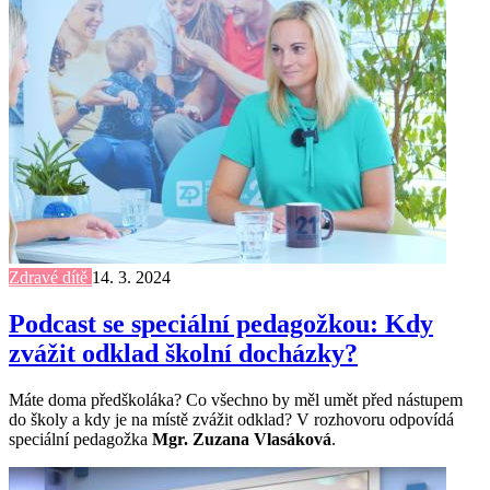
Zdravé dítě
14. 3. 2024
Podcast se speciální pedagožkou: Kdy
zvážit odklad školní docházky?
Máte doma předškoláka? Co všechno by měl umět před nástupem
do školy a kdy je na místě zvážit odklad? V rozhovoru odpovídá
speciální pedagožka
Mgr. Zuzana Vlasáková
.