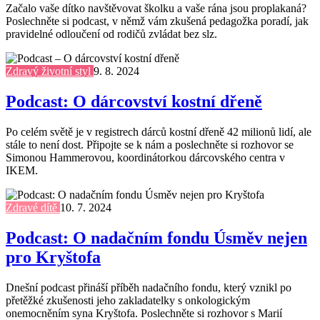
Začalo vaše dítko navštěvovat školku a vaše rána jsou proplakaná?
Poslechněte si podcast, v němž vám zkušená pedagožka poradí, jak
pravidelné odloučení od rodičů zvládat bez slz.
Zdravý životní styl
9. 8. 2024
Podcast: O dárcovství kostní dřeně
Po celém světě je v registrech dárců kostní dřeně 42 milionů lidí, ale
stále to není dost. Připojte se k nám a poslechněte si rozhovor se
Simonou Hammerovou, koordinátorkou dárcovského centra v
IKEM.
Zdravé dítě
10. 7. 2024
Podcast: O nadačním fondu Úsměv nejen
pro Kryštofa
Dnešní podcast přináší příběh nadačního fondu, který vznikl po
přetěžké zkušenosti jeho zakladatelky s onkologickým
onemocněním syna Kryštofa. Poslechněte si rozhovor s Marií