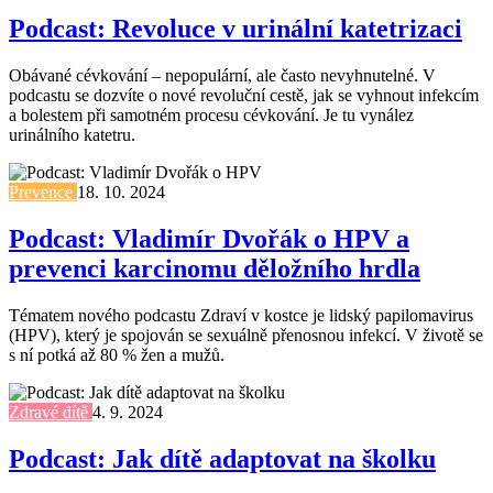
Podcast: Revoluce v urinální katetrizaci
Obávané cévkování – nepopulární, ale často nevyhnutelné. V
podcastu se dozvíte o nové revoluční cestě, jak se vyhnout infekcím
a bolestem při samotném procesu cévkování. Je tu vynález
urinálního katetru.
Prevence
18. 10. 2024
Podcast: Vladimír Dvořák o HPV a
prevenci karcinomu děložního hrdla
Tématem nového podcastu Zdraví v kostce je lidský papilomavirus
(HPV), který je spojován se sexuálně přenosnou infekcí. V životě se
s ní potká až 80 % žen a mužů.
Zdravé dítě
4. 9. 2024
Podcast: Jak dítě adaptovat na školku