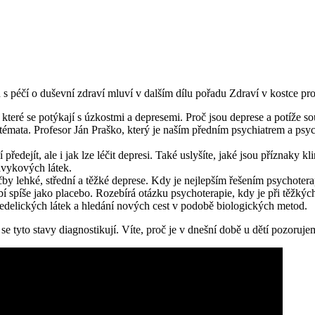
ch s péčí o duševní zdraví mluví v dalším dílu pořadu Zdraví v kostce pr
 které se potýkají s úzkostmi a depresemi. Proč jsou deprese a potíže 
 témata. Profesor Ján Praško, který je naším předním psychiatrem a psy
dejít, ale i jak lze léčit depresi. Také uslyšíte, jaké jsou příznaky klin
ávykových látek.
éčby lehké, střední a těžké deprese. Kdy je nejlepším řešením psychot
bí spíše jako placebo. Rozebírá otázku psychoterapie, kdy je při těžk
edelických látek a hledání nových cest v podobě biologických metod.
 se tyto stavy diagnostikují. Víte, proč je v dnešní době u dětí pozoruj