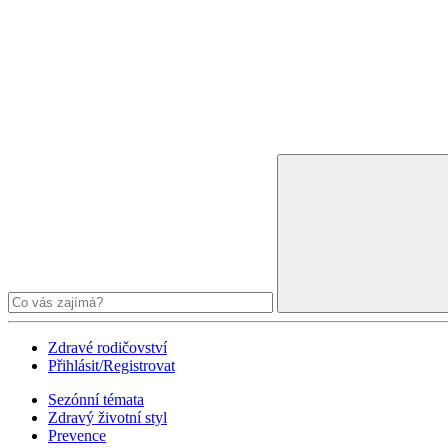
Zdravé rodičovství
Přihlásit/Registrovat
Sezónní témata
Zdravý životní styl
Prevence