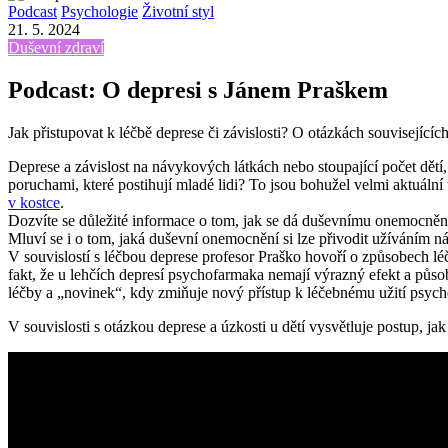
Podcast
Psychologie
Životní styl
21. 5. 2024
Duševní zdraví
Podcast: O depresi s Jánem Praškem
Jak přistupovat k léčbě deprese či závislosti? O otázkách související
Deprese a závislost na návykových látkách nebo stoupající počet dětí,
poruchami, které postihují mladé lidi? To jsou bohužel velmi aktuální
v kostce
.
Dozvíte se důležité informace o tom, jak se dá duševnímu onemocnění pře
Mluví se i o tom, jaká duševní onemocnění si lze přivodit užíváním n
V souvislostí s léčbou deprese profesor Praško hovoří o způsobech l
fakt, že u lehčích depresí psychofarmaka nemají výrazný efekt a půso
léčby a „novinek“, kdy zmiňuje nový přístup k léčebnému užití psych
V souvislosti s otázkou deprese a úzkosti u dětí vysvětluje postup, jak