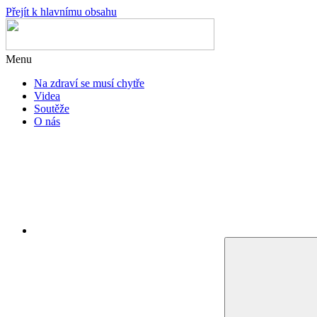
Přejít k hlavnímu obsahu
Menu
Na zdraví se musí chytře
Videa
Soutěže
O nás