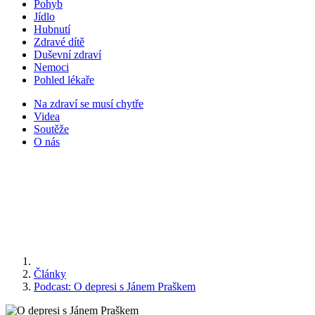
Pohyb
Jídlo
Hubnutí
Zdravé dítě
Duševní zdraví
Nemoci
Pohled lékaře
Na zdraví se musí chytře
Videa
Soutěže
O nás
Články
Podcast: O depresi s Jánem Praškem