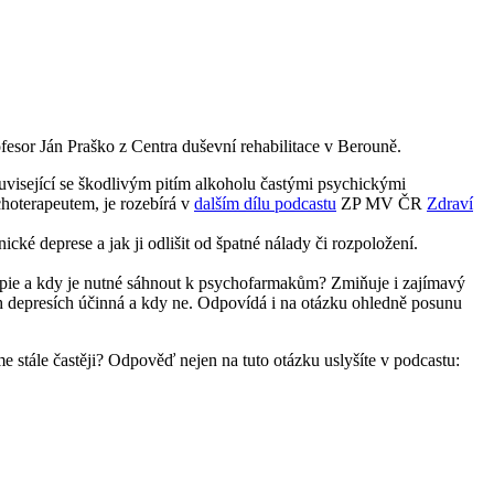
ofesor Ján Praško z Centra duševní rehabilitace v Berouně.
související se škodlivým pitím alkoholu častými psychickými
choterapeutem, je rozebírá v
dalším dílu podcastu
ZP MV ČR
Zdraví
ické deprese a jak ji odlišit od špatné nálady či rozpoložení.
erapie a kdy je nutné sáhnout k psychofarmakům? Zmiňuje i zajímavý
ých depresích účinná a kdy ne. Odpovídá i na otázku ohledně posunu
eme stále častěji? Odpověď nejen na tuto otázku uslyšíte v podcastu: