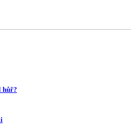
l hůř?
i