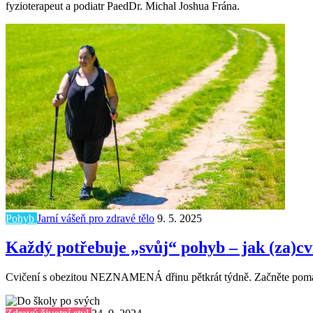
fyzioterapeut a podiatr PaedDr. Michal Joshua Frána.
Pohyb
Jarní vášeň pro zdravé tělo
9. 5. 2025
Každý potřebuje „svůj“ pohyb – jak (za)cvi
Cvičení s obezitou NEZNAMENÁ dřinu pětkrát týdně. Začněte pomalu. 