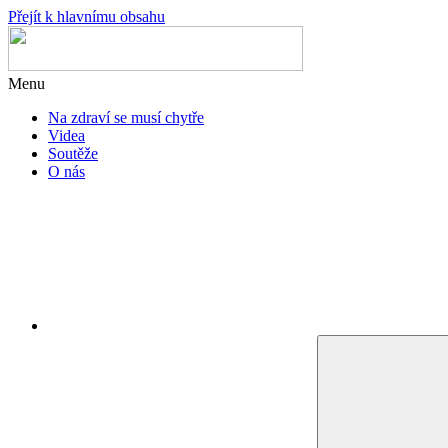
Přejít k hlavnímu obsahu
Menu
Na zdraví se musí chytře
Videa
Soutěže
O nás