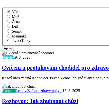
Vše
Muž
Žena
Dítě
Senior
Maminka
Filtrovat články
Pohyb
19. 8. 2025
Cvičení a protahování chodidel pro zdravo
Každý krok začíná u chodidel. Pevná klenba, pružné svaly a pohyblivé
Hubnutí
Letní vášeň pro zdravý pohyb
15. 8. 2025
Rozhovor: Jak zhubnout chůzí