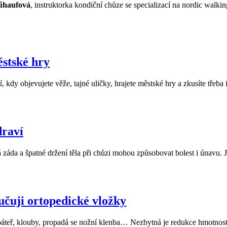
űhaufová
, instruktorka kondiční chůze se specializací na nordic walk
ěstské hry
 kdy objevujete věže, tajné uličky, hrajete městské hry a zkusíte třeba
draví
áda a špatné držení těla při chůzi mohou způsobovat bolest i únavu. J
čuji ortopedické vložky
 páteř, klouby, propadá se nožní klenba… Nezbytná je redukce hmotnost