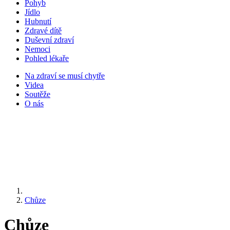
Pohyb
Jídlo
Hubnutí
Zdravé dítě
Duševní zdraví
Nemoci
Pohled lékaře
Na zdraví se musí chytře
Videa
Soutěže
O nás
Chůze
Chůze