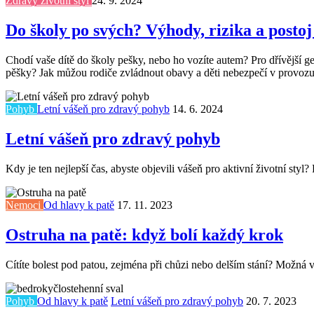
Zdravý životní styl
24. 9. 2024
Do školy po svých? Výhody, rizika a postoj
Chodí vaše dítě do školy pešky, nebo ho vozíte autem? Pro dřívější gen
pěšky? Jak můžou rodiče zvládnout obavy a děti nebezpečí v provoz
Pohyb
Letní vášeň pro zdravý pohyb
14. 6. 2024
Letní vášeň pro zdravý pohyb
Kdy je ten nejlepší čas, abyste objevili vášeň pro aktivní životní st
Nemoci
Od hlavy k patě
17. 11. 2023
Ostruha na patě: když bolí každý krok
Cítíte bolest pod patou, zejména při chůzi nebo delším stání? Možná v
Pohyb
Od hlavy k patě
Letní vášeň pro zdravý pohyb
20. 7. 2023