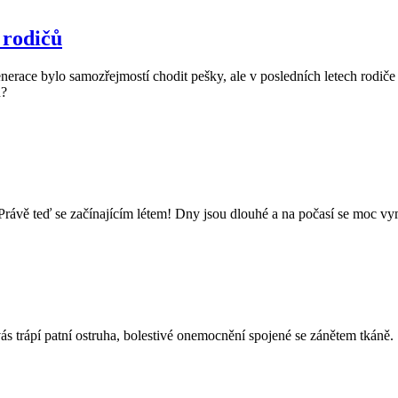
 rodičů
erace bylo samozřejmostí chodit pešky, ale v posledních letech rodiče stá
u?
yl? Právě teď se začínajícím létem! Dny jsou dlouhé a na počasí se moc 
ás trápí patní ostruha, bolestivé onemocnění spojené se zánětem tkáně.