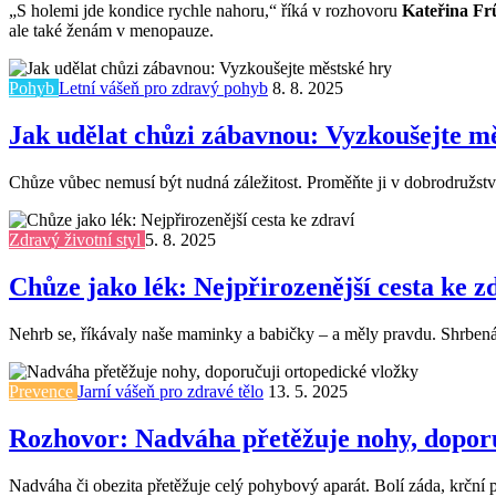
„S holemi jde kondice rychle nahoru,“ říká v rozhovoru
Kateřina Fr
ale také ženám v menopauze.
Pohyb
Letní vášeň pro zdravý pohyb
8. 8. 2025
Jak udělat chůzi zábavnou: Vyzkoušejte m
Chůze vůbec nemusí být nudná záležitost. Proměňte ji v dobrodružství,
Zdravý životní styl
5. 8. 2025
Chůze jako lék: Nejpřirozenější cesta ke z
Nehrb se, říkávaly naše maminky a babičky – a měly pravdu. Shrbená z
Prevence
Jarní vášeň pro zdravé tělo
13. 5. 2025
Rozhovor: Nadváha přetěžuje nohy, doporu
Nadváha či obezita přetěžuje celý pohybový aparát. Bolí záda, krční