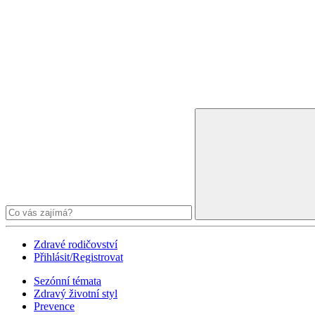
Zdravé rodičovství
Přihlásit/Registrovat
Sezónní témata
Zdravý životní styl
Prevence