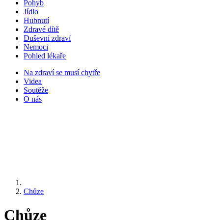
Pohyb
Jídlo
Hubnutí
Zdravé dítě
Duševní zdraví
Nemoci
Pohled lékaře
Na zdraví se musí chytře
Videa
Soutěže
O nás
Chůze
Chůze