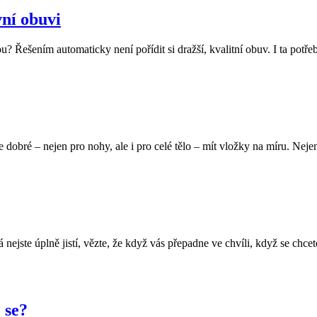
vní obuvi
? Řešením automaticky není pořídit si dražší, kvalitní obuv. I ta potřeb
č je dobré – nejen pro nohy, ale i pro celé tělo – mít vložky na míru. N
ejste úplně jistí, vězte, že když vás přepadne ve chvíli, když se chcet
 se?