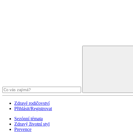
Zdravé rodičovství
Přihlásit/Registrovat
Sezónní témata
Zdravý životní styl
Prevence