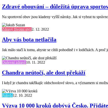
Zdravé obouvání – důležitá úprava sporto
Na sportovní obuv jsou kladeny vyšší nároky. Jak si vybrat tu správnou
Zdravý životní styl
2. 12. 2022
Aby vás bota netlačila
Jak málo stačí k tomu, abyste se cítili pohodlně i v lodičkách. A pro
Duševní zdraví
10. 11. 2022
Chandra neútočí, ale dost překáží
I když je chandra takříkajíc oldschoolové slovo, a významem si možná n
Pohyb
12. 10. 2022
Výzva 10 000 kroků dobývá Česko. Přidáte