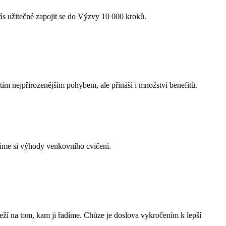
vás užitečné zapojit se do Výzvy 10 000 kroků.
tím nejpřirozenějším pohybem, ale přináší i množství benefitů.
meňme si výhody venkovního cvičení.
leží na tom, kam ji řadíme. Chůze je doslova vykročením k lepší