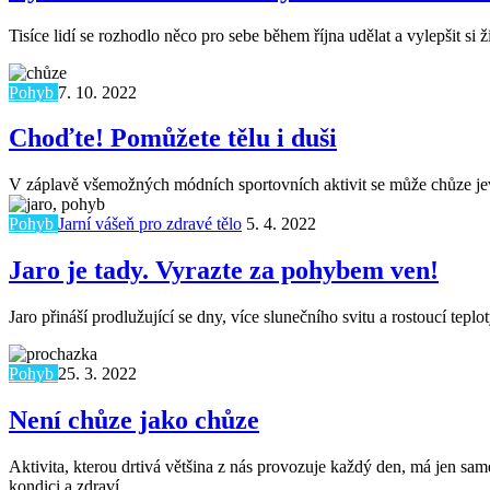
Tisíce lidí se rozhodlo něco pro sebe během října udělat a vylepšit s
Pohyb
7. 10. 2022
Choďte! Pomůžete tělu i duši
V záplavě všemožných módních sportovních aktivit se může chůze jevit 
Pohyb
Jarní vášeň pro zdravé tělo
5. 4. 2022
Jaro je tady. Vyrazte za pohybem ven!
Jaro přináší prodlužující se dny, více slunečního svitu a rostoucí te
Pohyb
25. 3. 2022
Není chůze jako chůze
Aktivita, kterou drtivá většina z nás provozuje každý den, má jen sam
kondici a zdraví.