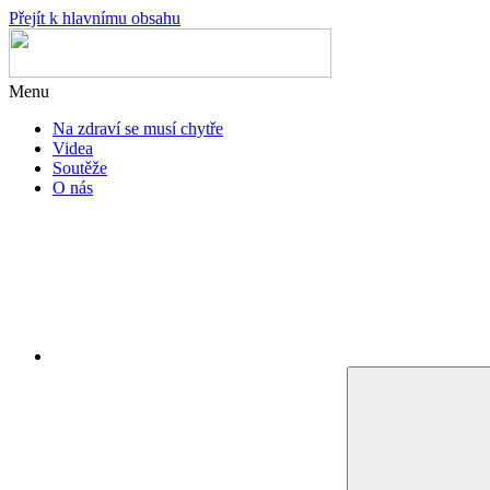
Přejít k hlavnímu obsahu
Menu
Na zdraví se musí chytře
Videa
Soutěže
O nás