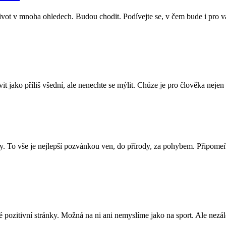
i život v mnoha ohledech. Budou chodit. Podívejte se, v čem bude i pro 
jako příliš všední, ale nenechte se mýlit. Chůze je pro člověka nejen 
ploty. To vše je nejlepší pozvánkou ven, do přírody, za pohybem. Připo
é pozitivní stránky. Možná na ni ani nemyslíme jako na sport. Ale nezá