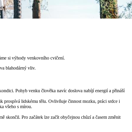
meňme si výhody venkovního cvičení.
ova blahodárný vliv.
ndici. Pohyb venku člověka navíc doslova nabíjí energií a přináší
ik prospívá lidskému tělu. Ovlivňuje činnost mozku, práci srdce i
tka všeho s mírou.
imě skončil. Pro začátek lze začít obyčejnou chůzí a časem změnit