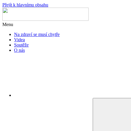
Přejít k hlavnímu obsahu
Menu
Na zdraví se musí chytře
Videa
Soutěže
O nás