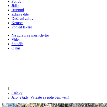
Pohyb
Jídlo
Hubnutí
Zdravé dítě
Duševní zdraví
Nemoci
Pohled lékaře
Na zdraví se musí chytře
Videa
Soutěže
O nás
Články
Jaro je tady. Vyrazte za pohybem ven!