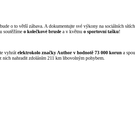
 bude o to větší zábava. A dokumentujte své výkony na sociálních sít
nu soutěžíme
o kolečkové brusle
a v květnu
o sportovní tašku
!
te vyhrát
elektrokolo značky Author v hodnotě 73 000 korun
a spou
u z nich nahradit zdoláním 211 km libovolným pohybem.