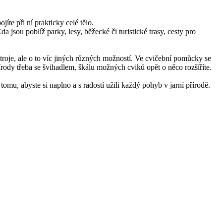
íte při ní prakticky celé tělo.
a jsou poblíž parky, lesy, běžecké či turistické trasy, cesty pro
stroje, ale o to víc jiných různých možností. Ve cvičební pomůcky se
ody třeba se švihadlem, škálu možných cviků opět o něco rozšíříte.
omu, abyste si naplno a s radostí užili každý pohyb v jarní přírodě.