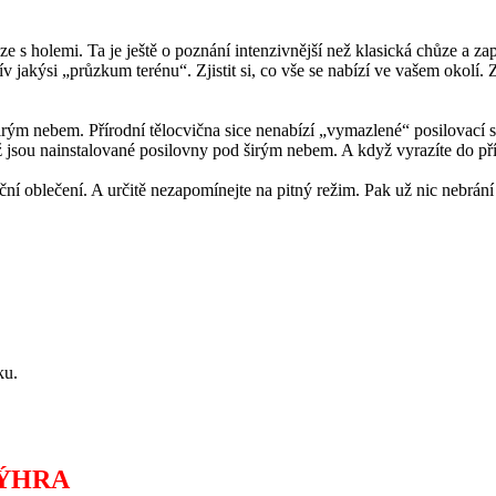
e s holemi. Ta je ještě o poznání intenzivnější než klasická chůze a zapoj
v jakýsi „průzkum terénu“. Zjistit si, co vše se nabízí ve vašem okolí. Zd
d širým nebem. Přírodní tělocvična sice nenabízí „vymazlené“ posilovací 
 jsou nainstalované posilovny pod širým nebem. A když vyrazíte do přír
ní oblečení. A určitě nezapomínejte na pitný režim. Pak už nic nebrání t
ku.
VÝHRA