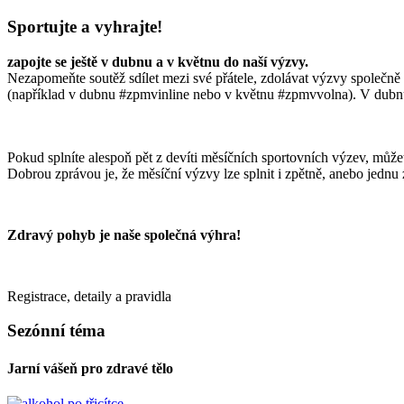
Sportujte a vyhrajte!
zapojte se ještě v dubnu a v květnu do naší výzvy.
Nezapomeňte soutěž sdílet mezi své přátele, zdolávat výzvy společně
(například v dubnu #zpmvinline nebo v květnu #zpmvvolna). V dub
Pokud splníte alespoň pět z devíti měsíčních sportovních výzev, může
Dobrou zprávou je, že měsíční výzvy lze splnit i zpětně, anebo jedn
Zdravý pohyb je naše společná výhra!
Registrace, detaily a pravidla
ZDE
Sezónní téma
Jarní vášeň pro zdravé tělo