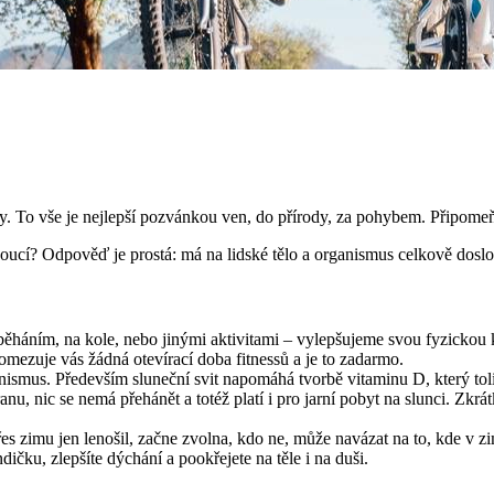
ploty. To vše je nejlepší pozvánkou ven, do přírody, za pohybem. Připo
oucí? Odpověď je prostá: má na lidské tělo a organismus celkově dosl
háním, na kole, nebo jinými aktivitami – vylepšujeme svou fyzickou ko
ezuje vás žádná otevírací doba fitnessů a je to zadarmo.
anismus. Především sluneční svit napomáhá tvorbě vitaminu D, který tol
ranu, nic se nemá přehánět a totéž platí i pro jarní pobyt na slunci. Zkrá
řes zimu jen lenošil, začne zvolna, kdo ne, může navázat na to, kde v z
ičku, zlepšíte dýchání a pookřejete na těle i na duši.