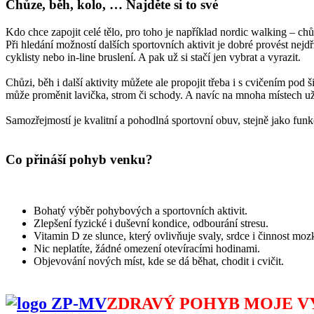
Chůze, běh, kolo, … Najděte si to své
Kdo chce zapojit celé tělo, pro toho je například nordic walking – chůz
Při hledání možností dalších sportovních aktivit je dobré provést nejdří
cyklisty nebo in-line bruslení. A pak už si stačí jen vybrat a vyrazit.
Chůzi, běh i další aktivity můžete ale propojit třeba i s cvičením po
může proměnit lavička, strom či schody. A navíc na mnoha místech už
Samozřejmostí je kvalitní a pohodlná sportovní obuv, stejně jako funkč
Co přináší pohyb venku?
Bohatý výběr pohybových a sportovních aktivit.
Zlepšení fyzické i duševní kondice, odbourání stresu.
Vitamin D ze slunce, který ovlivňuje svaly, srdce i činnost moz
Nic neplatíte, žádné omezení otevíracími hodinami.
Objevování nových míst, kde se dá běhat, chodit i cvičit.
ZDRAVÝ POHYB MOJE 