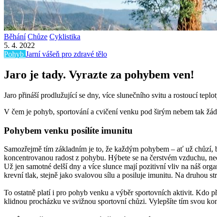
Běhání
Chůze
Cyklistika
5. 4. 2022
Pohyb
Jarní vášeň pro zdravé tělo
Jaro je tady. Vyrazte za pohybem ven!
Jaro přináší prodlužující se dny, více slunečního svitu a rostoucí te
V čem je pohyb, sportování a cvičení venku pod širým nebem tak žád
Pohybem venku posílíte imunitu
Samozřejmě tím základním je to, že každým pohybem – ať už chůzí, bě
koncentrovanou radost z pohybu. Hýbete se na čerstvém vzduchu, neom
Už jen samotné delší dny a více slunce mají pozitivní vliv na náš org
krevní tlak, stejně jako svalovou sílu a posiluje imunitu. Na druhou st
To ostatně platí i pro pohyb venku a výběr sportovních aktivit. Kdo p
klidnou procházku ve svižnou sportovní chůzi. Vylepšíte tím svou kond