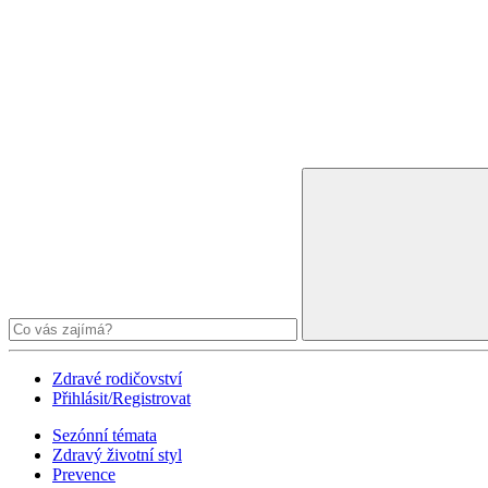
Zdravé rodičovství
Přihlásit/Registrovat
Sezónní témata
Zdravý životní styl
Prevence