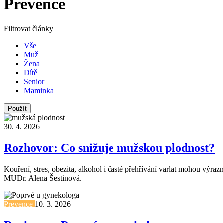
Prevence
Filtrovat články
Vše
Muž
Žena
Dítě
Senior
Maminka
30. 4. 2026
Rozhovor: Co snižuje mužskou plodnost?
Kouření, stres, obezita, alkohol i časté přehřívání varlat mohou výr
MUDr. Alena Šestinová.
Prevence
10. 3. 2026