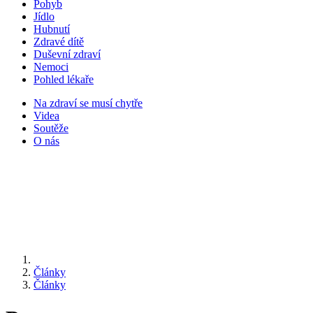
Pohyb
Jídlo
Hubnutí
Zdravé dítě
Duševní zdraví
Nemoci
Pohled lékaře
Na zdraví se musí chytře
Videa
Soutěže
O nás
Články
Články