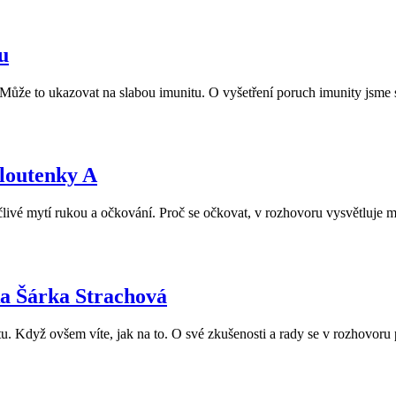
u
? Může to ukazovat na slabou imunitu. O vyšetření poruch imunity j
žloutenky A
ečlivé mytí rukou a očkování. Proč se očkovat, v rozhovoru vysvětluje
ka Šárka Strachová
otu. Když ovšem víte, jak na to. O své zkušenosti a rady se v rozhovoru