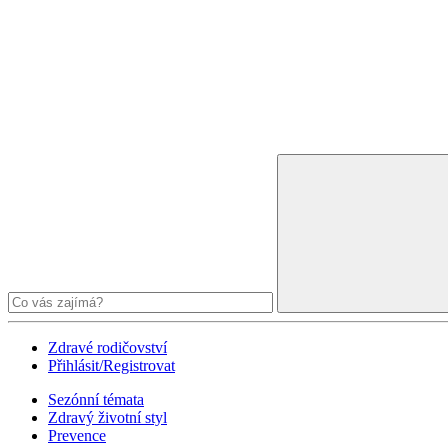
Zdravé rodičovství
Přihlásit/Registrovat
Sezónní témata
Zdravý životní styl
Prevence