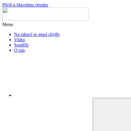
Přejít k hlavnímu obsahu
Menu
Na zdraví se musí chytře
Videa
Soutěže
O nás