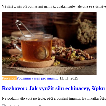
Většině z nás při pomyšlení na mráz cvakají zuby, ale ona se s úsměv
Prevence
Podzimní vášeň pro imunitu
13. 11. 2025
Rozhovor: Jak využít sílu echinacey, šípku
Na podzim tělo volá po teple, péči a posílení imunity. Bylinkářka Štěp