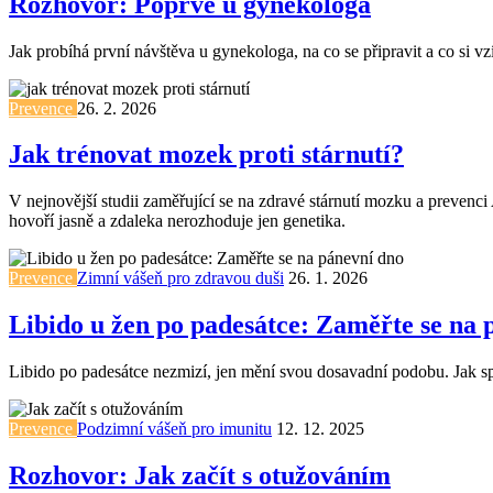
Rozhovor: Poprvé u gynekologa
Jak probíhá první návštěva u gynekologa, na co se připravit a co si
Prevence
26. 2. 2026
Jak trénovat mozek proti stárnutí?
V nejnovější studii zaměřující se na zdravé stárnutí mozku a prevenc
hovoří jasně a zdaleka nerozhoduje jen genetika.
Prevence
Zimní vášeň pro zdravou duši
26. 1. 2026
Libido u žen po padesátce: Zaměřte se na 
Libido po padesátce nezmizí, jen mění svou dosavadní podobu. Jak sp
Prevence
Podzimní vášeň pro imunitu
12. 12. 2025
Rozhovor: Jak začít s otužováním