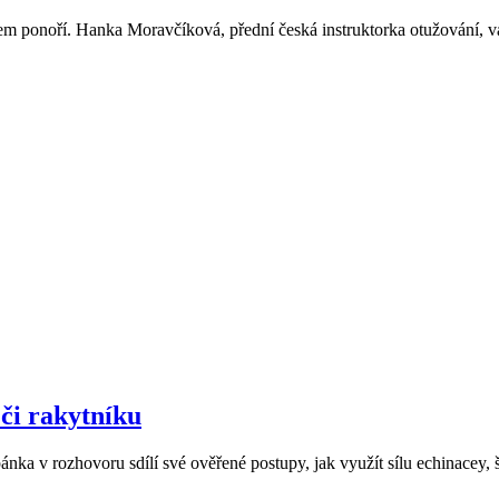
em ponoří. Hanka Moravčíková, přední česká instruktorka otužování, vám
 či rakytníku
ánka v rozhovoru sdílí své ověřené postupy, jak využít sílu echinacey, š