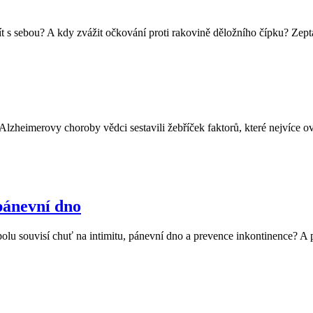
 vzít s sebou? A kdy zvážit očkování proti rakovině děložního čípku? 
i Alzheimerovy choroby vědci sestavili žebříček faktorů, které nejvíce
pánevní dno
olu souvisí chuť na intimitu, pánevní dno a prevence inkontinence? A 