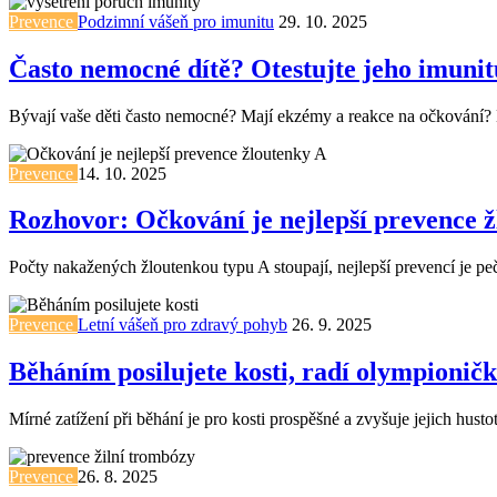
Prevence
Podzimní vášeň pro imunitu
29. 10. 2025
Často nemocné dítě? Otestujte jeho imunit
Bývají vaše děti často nemocné? Mají ekzémy a reakce na očkování
Prevence
14. 10. 2025
Rozhovor: Očkování je nejlepší prevence 
Počty nakažených žloutenkou typu A stoupají, nejlepší prevencí je p
Prevence
Letní vášeň pro zdravý pohyb
26. 9. 2025
Běháním posilujete kosti, radí olympionič
Mírné zatížení při běhání je pro kosti prospěšné a zvyšuje jejich hust
Prevence
26. 8. 2025