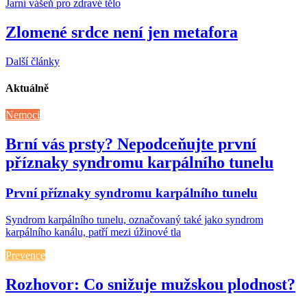
Jarní vášeň pro zdravé tělo
Zlomené srdce není jen metafora
Další články
Aktuálně
Nemoci
Brní vás prsty? Nepodceňujte první
příznaky syndromu karpálního tunelu
První příznaky syndromu karpálního tunelu
Syndrom karpálního tunelu, označovaný také jako syndrom
karpálního kanálu, patří mezi úžinové tla
Prevence
Rozhovor: Co snižuje mužskou plodnost?