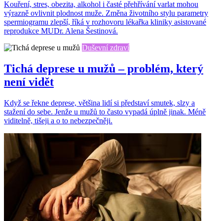
Kouření, stres, obezita, alkohol i časté přehřívání varlat mohou
výrazně ovlivnit plodnost muže. Změna životního stylu parametry
spermiogramu zlepší, říká v rozhovoru lékařka kliniky asistované
reprodukce MUDr. Alena Šestinová.
Duševní zdraví
Tichá deprese u mužů – problém, který
není vidět
Když se řekne deprese, většina lidí si představí smutek, slzy a
stažení do sebe. Jenže u mužů to často vypadá úplně jinak. Méně
viditelně, tišeji a o to nebezpečněji.