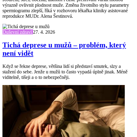
výrazně ovlivnit plodnost muže. Změna životního stylu parametry
spermiogramu zlepší, říká v rozhovoru lékařka kliniky asistované
reprodukce MUDr. Alena Šestinová.
Duševní zdraví
27. 4. 2026
Tichá deprese u mužů – problém, který
není vidět
Když se řekne deprese, většina lidí si představí smutek, slzy a
stažení do sebe. Jenže u mužů to často vypadá úplně jinak. Méně
viditelně, tišeji a o to nebezpečněji.