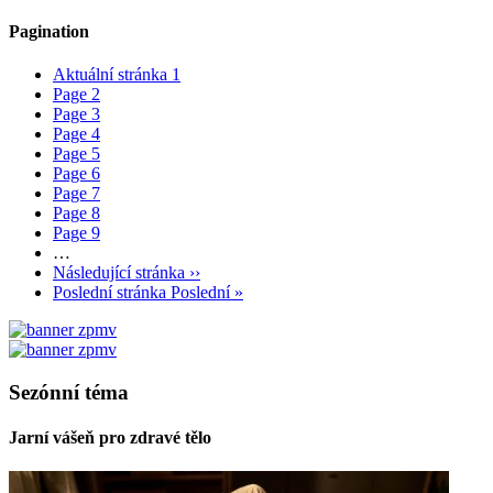
Pagination
Aktuální stránka
1
Page
2
Page
3
Page
4
Page
5
Page
6
Page
7
Page
8
Page
9
…
Následující stránka
››
Poslední stránka
Poslední »
Sezónní téma
Jarní vášeň pro zdravé tělo