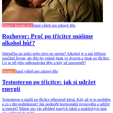
Zdravý životní styl
Jarní vášeň pro zdravé tělo
Rozhovor: Proč po třicítce snášíme
alkohol hůř?
Sklenička po práci nebo pivo po sportu? Alkohol je u nás běžnou
součástí života, ale tělo ho vnímá jinak ve dvaceti a jinak po třicítce.
Co se při jeho odbourávání děje a kdy už zpozornět?
Nemoci
Jarní vášeň pro zdravé tělo
Testosteron po třicítce: jak si udržet
energii
Testosteron u mužů po třicítce přirozeně klesá. Kdy už je to problém
a co s tím podniknout? Jak podpořit hormonální rovnováhu a udržet
si energii? Máme pro vás přehled jasných faktů a praktických tipů,