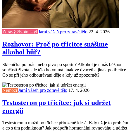
Zdravý životní styl
Jarní vášeň pro zdravé tělo
22. 4. 2026
Rozhovor: Proč po třicítce snášíme
alkohol hůř?
Sklenička po práci nebo pivo po sportu? Alkohol je u nás běžnou
součástí života, ale tělo ho vnímá jinak ve dvaceti a jinak po třicítce.
Co se při jeho odbourávání děje a kdy už zpozornět?
Nemoci
Jarní vášeň pro zdravé tělo
17. 4. 2026
Testosteron po třicítce: jak si udržet
energii
Testosteron u mužů po třicítce přirozeně klesá. Kdy už je to problém
a co s tím podniknout? Jak podpořit hormonální rovnováhu a udržet