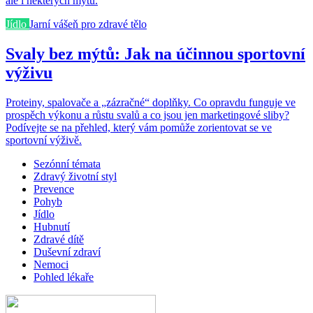
ale i některých mýtů.
Jídlo
Jarní vášeň pro zdravé tělo
Svaly bez mýtů: Jak na účinnou sportovní
výživu
Proteiny, spalovače a „zázračné“ doplňky. Co opravdu funguje ve
prospěch výkonu a růstu svalů a co jsou jen marketingové sliby?
Podívejte se na přehled, který vám pomůže zorientovat se ve
sportovní výživě.
Sezónní témata
Zdravý životní styl
Prevence
Pohyb
Jídlo
Hubnutí
Zdravé dítě
Duševní zdraví
Nemoci
Pohled lékaře