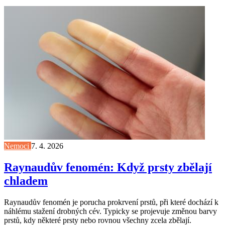
Nemoci
7. 4. 2026
Raynaudův fenomén: Když prsty zbělají
chladem
Raynaudův fenomén je porucha prokrvení prstů, při které dochází k
náhlému stažení drobných cév. Typicky se projevuje změnou barvy
prstů, kdy některé prsty nebo rovnou všechny zcela zbělají.