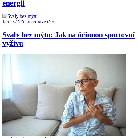
energii
Jarní vášeň pro zdravé tělo
Svaly bez mýtů: Jak na účinnou sportovní
výživu