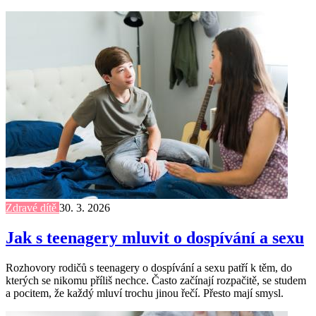
Zdravé dítě
30. 3. 2026
Jak s teenagery mluvit o dospívání a sexu
Rozhovory rodičů s teenagery o dospívání a sexu patří k těm, do
kterých se nikomu příliš nechce. Často začínají rozpačitě, se studem
a pocitem, že každý mluví trochu jinou řečí. Přesto mají smysl.