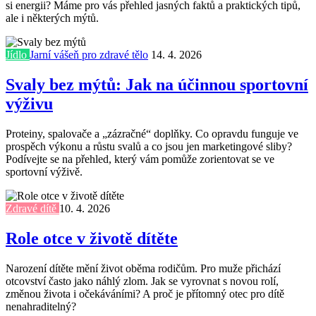
si energii? Máme pro vás přehled jasných faktů a praktických tipů,
ale i některých mýtů.
Jídlo
Jarní vášeň pro zdravé tělo
14. 4. 2026
Svaly bez mýtů: Jak na účinnou sportovní
výživu
Proteiny, spalovače a „zázračné“ doplňky. Co opravdu funguje ve
prospěch výkonu a růstu svalů a co jsou jen marketingové sliby?
Podívejte se na přehled, který vám pomůže zorientovat se ve
sportovní výživě.
Zdravé dítě
10. 4. 2026
Role otce v životě dítěte
Narození dítěte mění život oběma rodičům. Pro muže přichází
otcovství často jako náhlý zlom. Jak se vyrovnat s novou rolí,
změnou života i očekáváními? A proč je přítomný otec pro dítě
nenahraditelný?