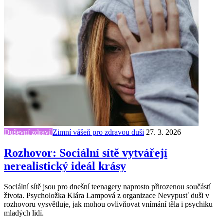
Duševní zdraví
Zimní vášeň pro zdravou duši
27. 3. 2026
Rozhovor: Sociální sítě vytvářejí
nerealistický ideál krásy
Sociální sítě jsou pro dnešní teenagery naprosto přirozenou součástí
života. Psycholožka Klára Lampová z organizace Nevypusť duši v
rozhovoru vysvětluje, jak mohou ovlivňovat vnímání těla i psychiku
mladých lidí.