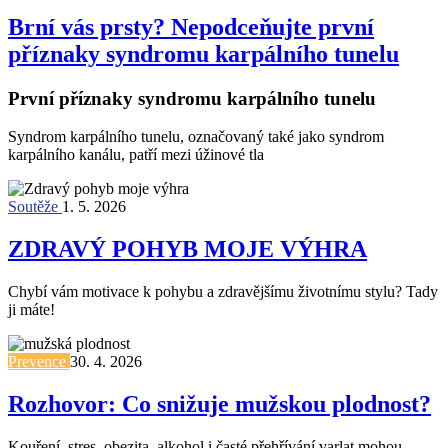
Brní vás prsty? Nepodceňujte první
příznaky syndromu karpálního tunelu
První příznaky syndromu karpálního tunelu
Syndrom karpálního tunelu, označovaný také jako syndrom
karpálního kanálu, patří mezi úžinové tla
Soutěže
1. 5. 2026
ZDRAVÝ POHYB MOJE VÝHRA
Chybí vám motivace k pohybu a zdravějšímu životnímu stylu? Tady
ji máte!
Prevence
30. 4. 2026
Rozhovor: Co snižuje mužskou plodnost?
Kouření, stres, obezita, alkohol i časté přehřívání varlat mohou