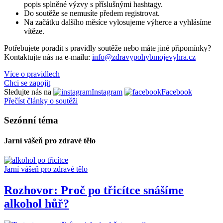
popis splněné výzvy s příslušnými hashtagy.
Do soutěže se nemusíte předem registrovat.
Na začátku dalšího měsíce vylosujeme výherce a vyhlásíme
vítěze.
Potřebujete poradit s pravidly soutěže nebo máte jiné připomínky?
Kontaktujte nás na e-mailu:
info@zdravypohybmojevyhra.cz
Více o pravidlech
Chci se zapojit
Sledujte nás na
Instagram
Facebook
Přečíst články o soutěži
Sezónní téma
Jarní vášeň pro zdravé tělo
Jarní vášeň pro zdravé tělo
Rozhovor: Proč po třicítce snášíme
alkohol hůř?