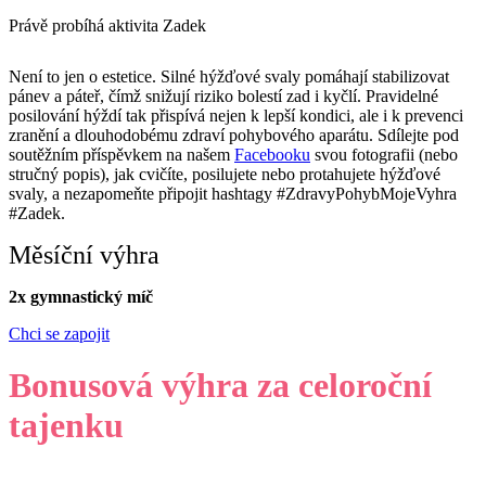
Právě probíhá aktivita
Zadek
Není to jen o estetice. Silné hýžďové svaly pomáhají stabilizovat
pánev a páteř, čímž snižují riziko bolestí zad i kyčlí. Pravidelné
posilování hýždí tak přispívá nejen k lepší kondici, ale i k prevenci
zranění a dlouhodobému zdraví pohybového aparátu. Sdílejte pod
soutěžním příspěvkem na našem
Facebooku
svou fotografii (nebo
stručný popis), jak cvičíte, posilujete nebo protahujete hýžďové
svaly, a nezapomeňte připojit hashtagy #ZdravyPohybMojeVyhra
#Zadek.
Měsíční výhra
2x gymnastický míč
Chci se zapojit
Bonusová výhra za celoroční
tajenku