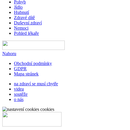
Pohyb
Jídlo
Hubnutí
Zdravé dítě
Duševní zdraví
Nemoci
Pohled lékaře
Nahoru
Obchodní podmínky
GDPR
Mapa stránek
na zdraví se musí chytře
videa
soutěže
o nás
cookies