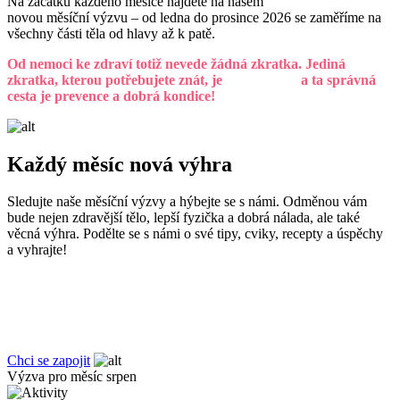
Na začátku každého měsíce najdete na našem
facebookovém profilu
novou měsíční výzvu – od ledna do prosince 2026 se zaměříme na
všechny části těla od hlavy až k patě.
Od nemoci ke zdraví totiž nevede žádná zkratka. Jediná
zkratka, kterou potřebujete znát, je
ZP MV ČR
a ta správná
cesta je prevence a dobrá kondice!
Každý měsíc nová výhra
Sledujte naše měsíční výzvy a hýbejte se s námi. Odměnou vám
bude nejen zdravější tělo, lepší fyzička a dobrá nálada, ale také
věcná výhra. Podělte se s námi o své tipy, cviky, recepty a úspěchy
a vyhrajte!
Chci se zapojit
Výzva pro měsíc srpen