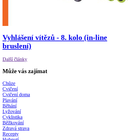
Vyhlášení vítězů - 8. kolo (in-line
bruslení)
Další články
Může vás zajímat
Chůze
Cvičení
Cvičení doma
Plavání
Běhání
Lyžování
Cyklistika
Běžkování
Zdravá strava
Recepty
Hubnutí