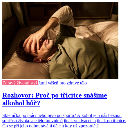
Zdravý životní styl
Jarní vášeň pro zdravé tělo
Rozhovor: Proč po třicítce snášíme
alkohol hůř?
Sklenička po práci nebo pivo po sportu? Alkohol je u nás běžnou
součástí života, ale tělo ho vnímá jinak ve dvaceti a jinak po třicítce.
Co se při jeho odbourávání děje a kdy už zpozornět?