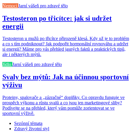
Nemoci
Jarní vášeň pro zdravé tělo
Testosteron po třicítce: jak si udržet
energii
Testosteron u mužů po třicítce přirozeně klesá. Kdy už je to problém
a co s tím podniknout? Jak podpořit hormonální rovnováhu a udržet
si energii? Máme pro vás přehled jasných faktů a praktických tipů,
ale i některých mýtů.
Jídlo
Jarní vášeň pro zdravé tělo
Svaly bez mýtů: Jak na účinnou sportovní
výživu
Proteiny, spalovače a „zázračné“ doplňky. Co opravdu funguje ve
prospěch výkonu a růstu svalů a co jsou jen marketingové sliby?
Podívejte se na přehled, který vám pomůže zorientovat se ve
sportovní výživě.
Sezónní témata
Zdravý životní styl