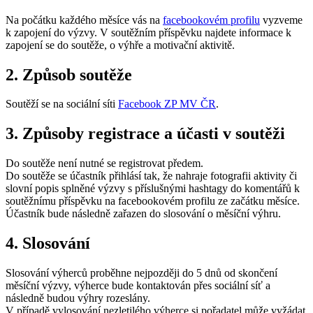
Na počátku každého měsíce vás na
facebookovém profilu
vyzveme
k zapojení do výzvy. V soutěžním příspěvku najdete informace k
zapojení se do soutěže, o výhře a motivační aktivitě.
2. Způsob soutěže
Soutěží se na sociální síti
Facebook ZP MV ČR
.
3. Způsoby registrace a účasti v soutěži
Do soutěže není nutné se registrovat předem.
Do soutěže se účastník přihlásí tak, že nahraje fotografii aktivity či
slovní popis splněné výzvy s příslušnými hashtagy do komentářů k
soutěžnímu příspěvku na facebookovém profilu ze začátku měsíce.
Účastník bude následně zařazen do slosování o měsíční výhru.
4. Slosování
Slosování výherců proběhne nejpozději do 5 dnů od skončení
měsíční výzvy, výherce bude kontaktován přes sociální síť a
následně budou výhry rozeslány.
V případě vylosování nezletilého výherce si pořadatel může vyžádat