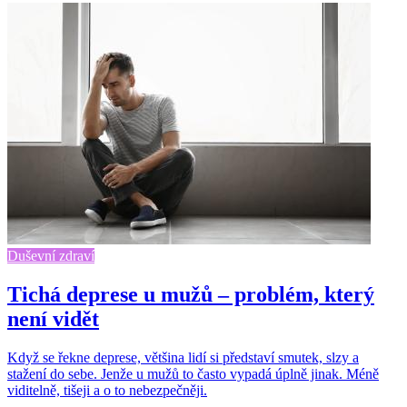
Duševní zdraví
Tichá deprese u mužů – problém, který
není vidět
Když se řekne deprese, většina lidí si představí smutek, slzy a
stažení do sebe. Jenže u mužů to často vypadá úplně jinak. Méně
viditelně, tišeji a o to nebezpečněji.