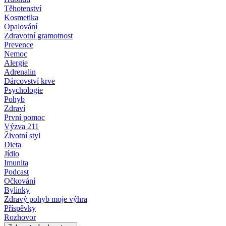
Těhotenství
Kosmetika
Opalování
Zdravotní gramotnost
Prevence
Nemoc
Alergie
Adrenalin
Dárcovství krve
Psychologie
Pohyb
Zdraví
První pomoc
Výzva 211
Životní styl
Dieta
Jídlo
Imunita
Podcast
Očkování
Bylinky
Zdravý pohyb moje výhra
Příspěvky
Rozhovor