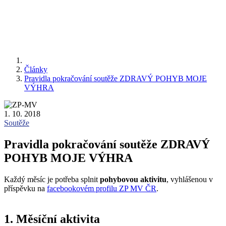
Články
Pravidla pokračování soutěže ZDRAVÝ POHYB MOJE
VÝHRA
1. 10. 2018
Soutěže
Pravidla pokračování soutěže ZDRAVÝ
POHYB MOJE VÝHRA
Každý měsíc je potřeba splnit
pohybovou aktivitu
, vyhlášenou v
příspěvku na
facebookovém profilu ZP MV ČR
.
1. Měsíční aktivita