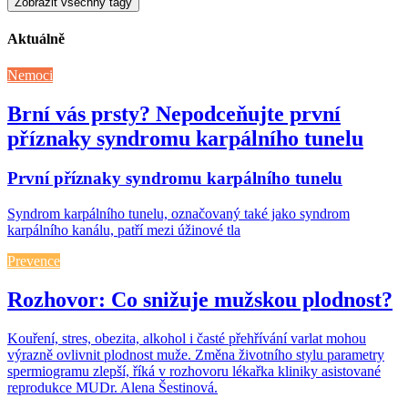
Zobrazit všechny tagy
Aktuálně
Nemoci
Brní vás prsty? Nepodceňujte první
příznaky syndromu karpálního tunelu
První příznaky syndromu karpálního tunelu
Syndrom karpálního tunelu, označovaný také jako syndrom
karpálního kanálu, patří mezi úžinové tla
Prevence
Rozhovor: Co snižuje mužskou plodnost?
Kouření, stres, obezita, alkohol i časté přehřívání varlat mohou
výrazně ovlivnit plodnost muže. Změna životního stylu parametry
spermiogramu zlepší, říká v rozhovoru lékařka kliniky asistované
reprodukce MUDr. Alena Šestinová.