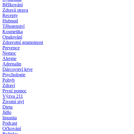
Běžkování
Zdravá strava
Recepty
Hubnutí
Těhotenství
Kosmetika
Opalování
Zdravotní gramotnost
Prevence
Nemoc
Alergie
Adrenalin
Dárcovství krve
Psychologie
Pohyb
Zdraví
První pomoc
Výzva 211
Životní styl
Dieta
Jídlo
Imunita
Podcast
Očkování
Bylinky