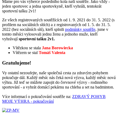
Máme pro vás výherce posledního kola naší soutěže. Jako vždy -
jeden sportovec a jedna sportovkyně, kteří vyhráli, tentokrát
sportovní tašku 2v1!
Ze všech registrovaných soutěžících od 1. 9. 2021 do 31. 5. 2022 (s
profilem na sociálních sítích) a z registrovaných od 1. 5. do 31. 5.
2022 (bez sociálních sítí), kteří splnili
podmínky soutěže
, jsme v
tomto měsíci vylosovali jednu ženu a jednoho muže, kteří
vyhrávají
sportovní tašku 2v1.
Vítězkou se stala
Jana Borowiecka
Vítězem se stal
Tomáš Valenta
Gratulujeme!
Vy ostatní nezoufejte, naše společná cesta za zdravým pohybem
pokračuje dál. Každý měsíc nás čeká nová výzva, každý měsíc nová
výhra. Již teď se můžete zapojit do červnové výzvy - rodinného
sportování - a vyhrát domácí pekárnu na chleba a set na badminton.
Více informací o pokračování soutěže na:
ZDRAVÝ POHYB
MOJE VÝHRA - pokračování