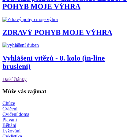
POHYB MOJE VÝHRA
ZDRAVÝ POHYB MOJE VÝHRA
Vyhlášení vítězů - 8. kolo (in-line
bruslení)
Další články
Může vás zajímat
Chůze
Cvičení
Cvičení doma
Plavání
Běhání
Lyžování
Cyklistika