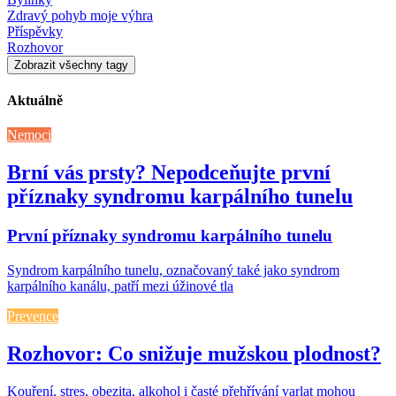
Zdravý pohyb moje výhra
Příspěvky
Rozhovor
Zobrazit všechny tagy
Aktuálně
Nemoci
Brní vás prsty? Nepodceňujte první
příznaky syndromu karpálního tunelu
První příznaky syndromu karpálního tunelu
Syndrom karpálního tunelu, označovaný také jako syndrom
karpálního kanálu, patří mezi úžinové tla
Prevence
Rozhovor: Co snižuje mužskou plodnost?
Kouření, stres, obezita, alkohol i časté přehřívání varlat mohou