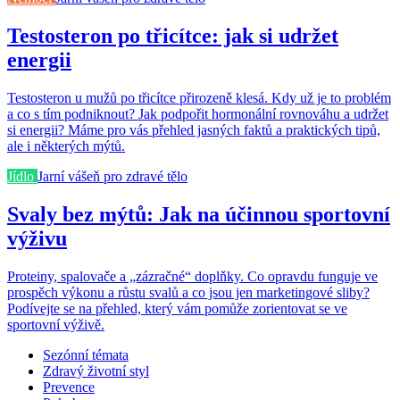
Testosteron po třicítce: jak si udržet
energii
Testosteron u mužů po třicítce přirozeně klesá. Kdy už je to problém
a co s tím podniknout? Jak podpořit hormonální rovnováhu a udržet
si energii? Máme pro vás přehled jasných faktů a praktických tipů,
ale i některých mýtů.
Jídlo
Jarní vášeň pro zdravé tělo
Svaly bez mýtů: Jak na účinnou sportovní
výživu
Proteiny, spalovače a „zázračné“ doplňky. Co opravdu funguje ve
prospěch výkonu a růstu svalů a co jsou jen marketingové sliby?
Podívejte se na přehled, který vám pomůže zorientovat se ve
sportovní výživě.
Sezónní témata
Zdravý životní styl
Prevence