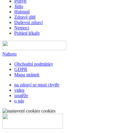
Pohyb
Jídlo
Hubnutí
Zdravé dítě
Duševní zdraví
Nemoci
Pohled lékaře
Nahoru
Obchodní podmínky
GDPR
Mapa stránek
na zdraví se musí chytře
videa
soutěže
o nás
cookies