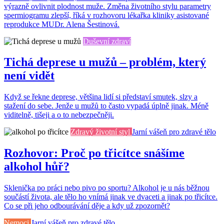
výrazně ovlivnit plodnost muže. Změna životního stylu parametry
spermiogramu zlepší, říká v rozhovoru lékařka kliniky asistované
reprodukce MUDr. Alena Šestinová.
Duševní zdraví
Tichá deprese u mužů – problém, který
není vidět
Když se řekne deprese, většina lidí si představí smutek, slzy a
stažení do sebe. Jenže u mužů to často vypadá úplně jinak. Méně
viditelně, tišeji a o to nebezpečněji.
Zdravý životní styl
Jarní vášeň pro zdravé tělo
Rozhovor: Proč po třicítce snášíme
alkohol hůř?
Sklenička po práci nebo pivo po sportu? Alkohol je u nás běžnou
součástí života, ale tělo ho vnímá jinak ve dvaceti a jinak po třicítce.
Co se při jeho odbourávání děje a kdy už zpozornět?
Nemoci
Jarní vášeň pro zdravé tělo