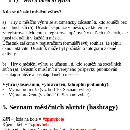
c) Hra o měsíční výhru
Kdo se účastní měsíční výhry?
a) Hry o měsíční výhru se automaticky zúčastní ti, kdo soutěží bez
sociálních sítí (b). Účastní se pouze v měsíci, ve kterém se
zaregistrovali. Mohou se registrovat opětovně v dalších měsících, ale
musí tak učinit v každém měsíci.
Účastník zaškrtne v registračním formuláři svůj souhlas, že splnil
danou aktivitu. Účastník může být požádán o fotografii z dané
aktivity.
b) Hry o měsíční výhru se účastní i ti, kdo soutěží na sociálních
sítích
(a)
. Účastník musí mít u veřejného příspěvku publikován
hashtag soutěže a hashtag daného měsíce.
Výhra (slosováním; vyhrává ten, kdo splní podmínky):
•
Výhra pro muže (viz bod 10. Seznam výher)
•
Výhra pro ženu (viz bod 10. Seznam výher)
5. Seznam měsíčních aktivit (hashtagy)
Září – jízda na kole =
#zpmvkolo
Říjen – běh =
#zpmvbeh
Listopad – jóga/cvičení/posilování =
#zpmvcviceni