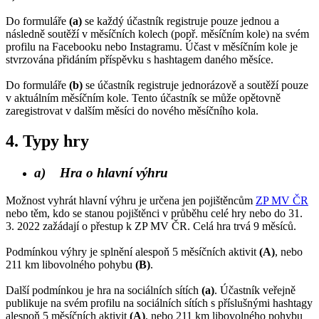
Do formuláře
(a)
se každý účastník registruje pouze jednou a
následně soutěží v měsíčních kolech (popř. měsíčním kole) na svém
profilu na Facebooku nebo Instagramu. Účast v měsíčním kole je
stvrzována přidáním příspěvku s hashtagem daného měsíce.
Do formuláře
(b)
se účastník registruje jednorázově a soutěží pouze
v aktuálním měsíčním kole. Tento účastník se může opětovně
zaregistrovat v dalším měsíci do nového měsíčního kola.
4. Typy hry
a) Hra o hlavní výhru
Možnost vyhrát hlavní výhru je určena jen pojištěncům
ZP MV ČR
nebo těm, kdo se stanou pojištěnci v průběhu celé hry nebo do 31.
3. 2022 zažádají o přestup k ZP MV ČR. Celá hra trvá 9 měsíců.
Podmínkou výhry je splnění alespoň 5 měsíčních aktivit
(A)
, nebo
211 km libovolného pohybu
(B)
.
Další podmínkou je hra na sociálních sítích
(a)
. Účastník veřejně
publikuje na svém profilu na sociálních sítích s příslušnými hashtagy
alespoň 5 měsíčních aktivit
(A)
, nebo 211 km libovolného pohybu