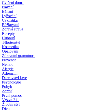
Cvičení doma
Plavání
Běhání
Lyžování
Cyklistika
Běžkování
Zdravá strava
Recepty
Hubnutí
Těhotenství
Kosmetika
Opalování
Zdravotní gramotnost
Prevence
Nemoc
Alergie
Adrenalin
Dárcovství krve
Psychologie
Pohyb
Zdraví
První pomoc
Výzva 211
Životní styl
Dieta