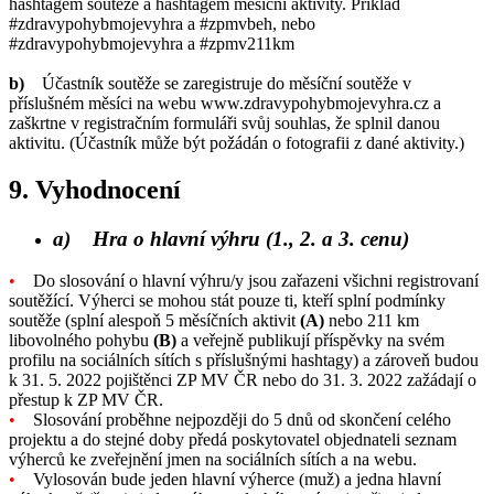
hashtagem soutěže a hashtagem měsíční aktivity. Příklad
#zdravypohybmojevyhra a #zpmvbeh, nebo
#zdravypohybmojevyhra a #zpmv211km
b)
Účastník soutěže se zaregistruje do měsíční soutěže v
příslušném měsíci na webu www.zdravypohybmojevyhra.cz a
zaškrtne v registračním formuláři svůj souhlas, že splnil danou
aktivitu. (Účastník může být požádán o fotografii z dané aktivity.)
9. Vyhodnocení
a) Hra o hlavní výhru (1., 2. a 3. cenu)
•
Do slosování o hlavní výhru/y jsou zařazeni všichni registrovaní
soutěžící. Výherci se mohou stát pouze ti, kteří splní podmínky
soutěže (splní alespoň 5 měsíčních aktivit
(A)
nebo 211 km
libovolného pohybu
(B)
a veřejně publikují příspěvky na svém
profilu na sociálních sítích s příslušnými hashtagy) a zároveň budou
k 31. 5. 2022 pojištěnci ZP MV ČR nebo do 31. 3. 2022 zažádají o
přestup k ZP MV ČR.
•
Slosování proběhne nejpozději do 5 dnů od skončení celého
projektu a do stejné doby předá poskytovatel objednateli seznam
výherců ke zveřejnění jmen na sociálních sítích a na webu.
•
Vylosován bude jeden hlavní výherce (muž) a jedna hlavní