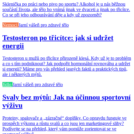
Sklenička po práci nebo pivo po sportu? Alkohol je u nás běžnou
součástí života, ale tělo ho vnímá jinak ve dvaceti a jinak po třicítce.
Co se při jeho odbourávání děje a kdy už zpozornět?
Nemoci
Jarní vášeň pro zdravé tělo
Testosteron po třicítce: jak si udržet
energii
Testosteron u mužů po třicítce přirozeně klesá. Kdy už je to problém
a co s tím podniknout? Jak podpořit hormonální rovnováhu a udržet
si energii? Máme pro vás přehled jasných faktů a praktických tipů,
ale i některých mýtů.
Jídlo
Jarní vášeň pro zdravé tělo
Svaly bez mýtů: Jak na účinnou sportovní
výživu
Proteiny, spalovače a „zázračné“ doplňky. Co opravdu funguje ve
prospěch výkonu a růstu svalů a co jsou jen marketingové sliby?
Podívejte se na přehled, který vám pomůže zorientovat se ve