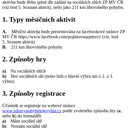
aktivitu bude třeba splnit dle zadání na sociálních sítích ZP MV ČR
(viz bod 5. Seznam aktivit), nebo jako 211 km libovolného pohybu.
1. Typy měsíčních aktivit
A.
Měsíční aktivita bude prezentována na facebookové stránce ZP
MV ČR https://www.facebook.com/pojistovnazpmvcr/ (viz. bod
5. Seznam aktivit)
B.
211 km libovolného pohybu
2. Způsoby hry
a)
Na sociálních sítích
b)
Bez sociálních sítí (nelze hrát o hlavní výhru ani o 2. a 3.
výhru)
3. Způsoby registrace
Účastník se registruje na webové stránce
www.zdravypohybmojevyhra.cz
podle zvoleného způsobu hry (
a
,
nebo
b
) do formulářů:
a)
Mám sociální sítě
b)
Nemám sociální sítě