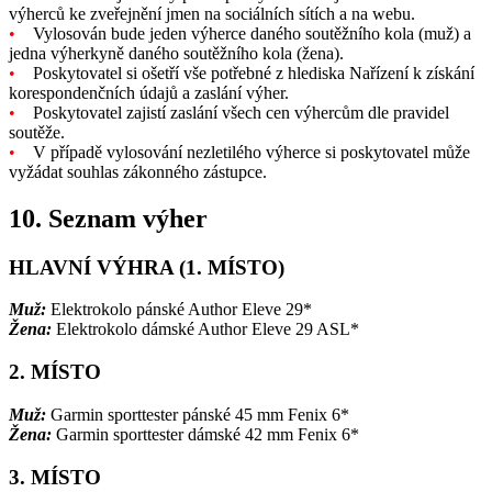
výherců ke zveřejnění jmen na sociálních sítích a na webu.
•
Vylosován bude jeden výherce daného soutěžního kola (muž) a
jedna výherkyně daného soutěžního kola (žena).
•
Poskytovatel si ošetří vše potřebné z hlediska Nařízení k získání
korespondenčních údajů a zaslání výher.
•
Poskytovatel zajistí zaslání všech cen výhercům dle pravidel
soutěže.
•
V případě vylosování nezletilého výherce si poskytovatel může
vyžádat souhlas zákonného zástupce.
10. Seznam výher
HLAVNÍ VÝHRA (1. MÍSTO)
Muž:
Elektrokolo pánské Author Eleve 29*
Žena:
Elektrokolo dámské Author Eleve 29 ASL*
2. MÍSTO
Muž:
Garmin sporttester pánské 45 mm Fenix 6*
Žena:
Garmin sporttester dámské 42 mm Fenix 6*
3. MÍSTO