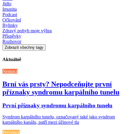
Jídlo
Imunita
Podcast
Očkování
Bylinky
Zdravý pohyb moje výhra
Příspěvky
Rozhovor
Zobrazit všechny tagy
Aktuálně
Nemoci
Brní vás prsty? Nepodceňujte první
příznaky syndromu karpálního tunelu
První příznaky syndromu karpálního tunelu
Syndrom karpálního tunelu, označovaný také jako syndrom
karpálního kanálu, patří mezi úžinové tla
Prevence