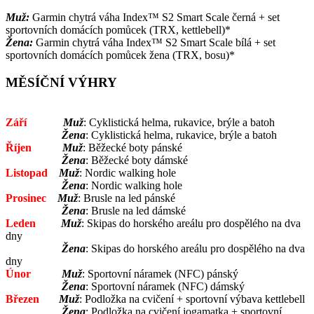
Muž:
Garmin chytrá váha Index™ S2 Smart Scale černá + set
sportovních domácích pomůcek (TRX, kettlebell)*
Žena:
Garmin chytrá váha Index™ S2 Smart Scale bílá + set
sportovních domácích pomůcek žena (TRX, bosu)*
MĚSÍČNÍ VÝHRY
Září
Muž
: Cyklistická helma, rukavice, brýle a batoh
Žena
: Cyklistická helma, rukavice, brýle a batoh
Říjen
Muž
: Běžecké boty pánské
Žena
: Běžecké boty dámské
Listopad
Muž
: Nordic walking hole
Žena
: Nordic walking hole
Prosinec
Muž
: Brusle na led pánské
Žena
: Brusle na led dámské
Leden
Muž
: Skipas do horského areálu pro dospělého na dva
dny
Žena
: Skipas do horského areálu pro dospělého na dva
dny
Únor
Muž
: Sportovní náramek (NFC) pánský
Žena
: Sportovní náramek (NFC) dámský
Březen
Muž
: Podložka na cvičení + sportovní výbava kettlebell
Žena
: Podložka na cvičení jogamatka + sportovní