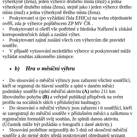
výherkyně (žena), jeden výherce druhého místa (muž) a jedna
výherkyně druhého místa (žena), stejně jako i jeden výherce třetího
místa (muž) a jedna výherkyně třetího místa (žena).
•
Poskytovatel si (po vyžádání čísla EHICu) na webu objednatele
ověří, zda je výherce pojištěncem ZP MV ČR .
•
Poskytovatel si ošetří vše potřebné z hlediska Nařízení k získání
korespondenčních údajů a zaslání výher.
•
Poskytovatel zajistí zaslání všech cen výhercům dle pravidel
soutěže.
•
V případě vylosování nezletilého výherce si poskytovatel může
vyžádat souhlas zákonného zástupce.
b) Hra o měsíční výhru
•
Do slosování o měsíční výhru/y jsou zařazeni všichni soutěžící,
kteří se registrují do hlavní soutěže a splní v daném měsíci
podmínky soutěže (splní měsíční aktivitu
(A)
nebo 211 km
libovolného pohybu
(B)
a veřejně publikují příspěvek na svém
profilu na sociálních sítích s příslušnými hashtagy).
•
Do slosování o měsíční výhru/y jsou zařazeni i ti soutěžící, kteří
se zaregistrují do měsíční soutěže v příslušném měsíci a zaškrtnou v
registračním formuláři svůj souhlas, že splnili danou aktivitu.
(Účastník může být požádán o fotografii z dané aktivity.)
•
Slosování proběhne nejpozději do 5 dnů od skončení měsíční
soutěže a do stejné doby předá poskytovatel objednateli seznam