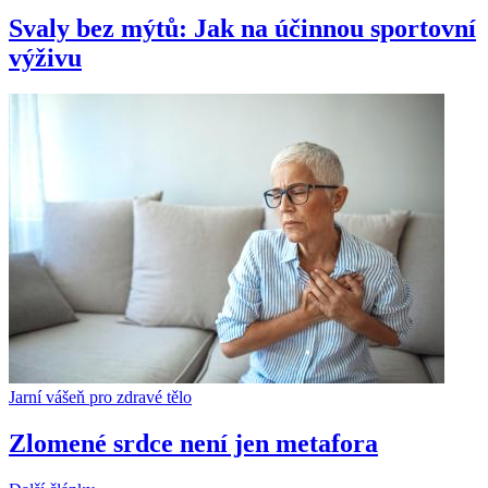
Svaly bez mýtů: Jak na účinnou sportovní
výživu
Jarní vášeň pro zdravé tělo
Zlomené srdce není jen metafora