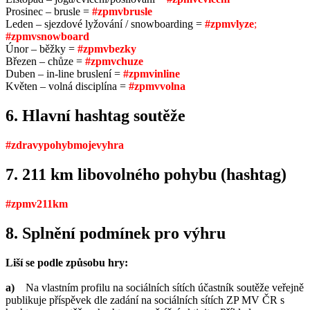
Prosinec – brusle =
#zpmvbrusle
Leden – sjezdové lyžování / snowboarding =
#zpmvlyze
;
#zpmvsnowboard
Únor – běžky =
#zpmvbezky
Březen – chůze =
#zpmvchuze
Duben – in-line bruslení =
#zpmvinline
Květen – volná disciplína =
#zpmvvolna
6. Hlavní hashtag soutěže
#zdravypohybmojevyhra
7. 211 km libovolného pohybu (hashtag)
#zpmv211km
8. Splnění podmínek pro výhru
Liší se podle způsobu hry:
a)
Na vlastním profilu na sociálních sítích účastník soutěže veřejně
publikuje příspěvek dle zadání na sociálních sítích ZP MV ČR s