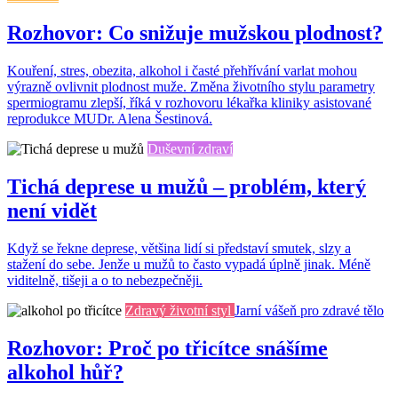
Rozhovor: Co snižuje mužskou plodnost?
Kouření, stres, obezita, alkohol i časté přehřívání varlat mohou
výrazně ovlivnit plodnost muže. Změna životního stylu parametry
spermiogramu zlepší, říká v rozhovoru lékařka kliniky asistované
reprodukce MUDr. Alena Šestinová.
Duševní zdraví
Tichá deprese u mužů – problém, který
není vidět
Když se řekne deprese, většina lidí si představí smutek, slzy a
stažení do sebe. Jenže u mužů to často vypadá úplně jinak. Méně
viditelně, tišeji a o to nebezpečněji.
Zdravý životní styl
Jarní vášeň pro zdravé tělo
Rozhovor: Proč po třicítce snášíme
alkohol hůř?