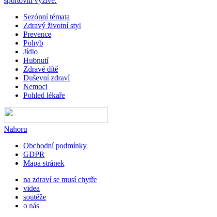
sportovní výživě.
Sezónní témata
Zdravý životní styl
Prevence
Pohyb
Jídlo
Hubnutí
Zdravé dítě
Duševní zdraví
Nemoci
Pohled lékaře
Nahoru
Obchodní podmínky
GDPR
Mapa stránek
na zdraví se musí chytře
videa
soutěže
o nás