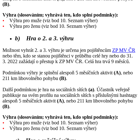
(B)
.
Výhra (slosováním; vyhrává ten, kdo splní podmínky):
•
Výhra pro muže (viz bod 10. Seznam výher)
•
Výhra pro ženu (viz bod 10. Seznam výher)
b) Hra o 2. a 3. výhru
Možnost vyhrát 2. a 3. výhru je určena jen pojištěncům
ZP MV ČR
nebo těm, kdo se stanou pojištěnci v průběhu celé hry nebo do 31.
3. 2022 zažádají o přestup k ZP MV ČR. Celá hra trvá 9 měsíců.
Podmínkou výhry je splnění alespoň 5 měsíčních aktivit
(A)
, nebo
211 km libovolného pohybu
(B)
.
Další podmínkou je hra na sociálních sítích
(a)
. Účastník veřejně
publikuje na svém profilu na sociálních sítích s příslušnými hashtagy
alespoň 5 měsíčních aktivit
(A)
, nebo 211 km libovolného pohybu
(B)
.
Výhra (slosováním; vyhrává ten, kdo splní podmínky):
•
Výhra pro muže (viz bod 10. Seznam výher)
•
Výhra pro ženu (viz bod 10. Seznam výher)