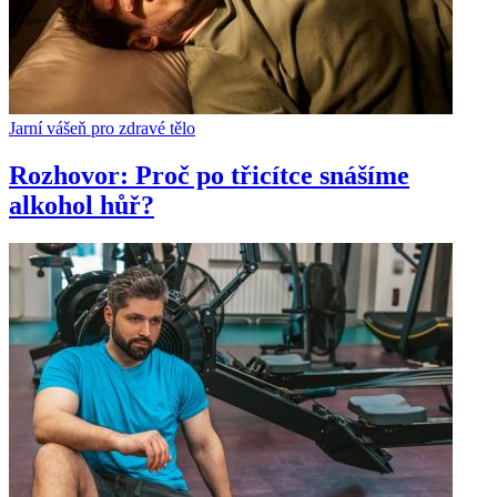
Jarní vášeň pro zdravé tělo
Rozhovor: Proč po třicítce snášíme
alkohol hůř?