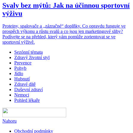
Svaly bez mýtů: Jak na účinnou sportovní
výživu
Proteiny, spalovače a „zázračné“ doplňky. Co opravdu funguje ve
prospěch výkonu a růstu svalů a co jsou jen marketingové sliby?
Podívejte se na přehled, který vám pomůže zorientovat se ve
sportovní výživě.
Sezónní témata
Zdravý životní styl
Prevence
Pohyb
Jídlo
Hubnutí
Zdravé dítě
Duševní zdraví
Nemoci
Pohled lékaře
Nahoru
Obchodní podmínky