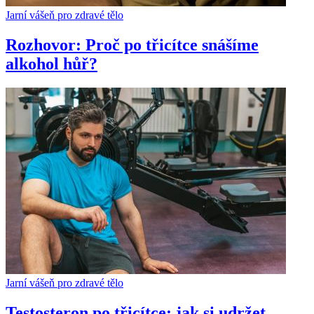
Jarní vášeň pro zdravé tělo
Rozhovor: Proč po třicítce snášíme
alkohol hůř?
Jarní vášeň pro zdravé tělo
Testosteron po třicítce: jak si udržet