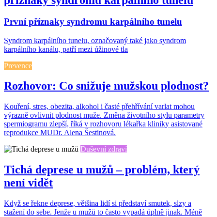
První příznaky syndromu karpálního tunelu
Syndrom karpálního tunelu, označovaný také jako syndrom
karpálního kanálu, patří mezi úžinové tla
Prevence
Rozhovor: Co snižuje mužskou plodnost?
Kouření, stres, obezita, alkohol i časté přehřívání varlat mohou
výrazně ovlivnit plodnost muže. Změna životního stylu parametry
spermiogramu zlepší, říká v rozhovoru lékařka kliniky asistované
reprodukce MUDr. Alena Šestinová.
Duševní zdraví
Tichá deprese u mužů – problém, který
není vidět
Když se řekne deprese, většina lidí si představí smutek, slzy a
stažení do sebe. Jenže u mužů to často vypadá úplně jinak. Méně