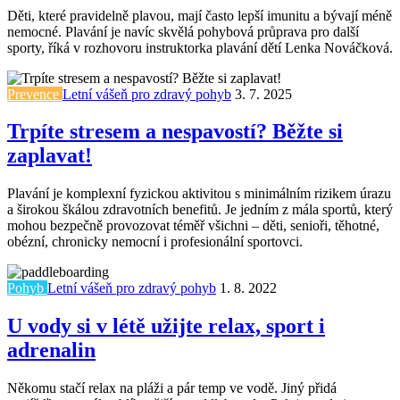
Děti, které pravidelně plavou, mají často lepší imunitu a bývají méně
nemocné. Plavání je navíc skvělá pohybová průprava pro další
sporty, říká v rozhovoru instruktorka plavání dětí Lenka Nováčková.
Prevence
Letní vášeň pro zdravý pohyb
3. 7. 2025
Trpíte stresem a nespavostí? Běžte si
zaplavat!
Plavání je komplexní fyzickou aktivitou s minimálním rizikem úrazu
a širokou škálou zdravotních benefitů. Je jedním z mála sportů, který
mohou bezpečně provozovat téměř všichni – děti, senioři, těhotné,
obézní, chronicky nemocní i profesionální sportovci.
Pohyb
Letní vášeň pro zdravý pohyb
1. 8. 2022
U vody si v létě užijte relax, sport i
adrenalin
Někomu stačí relax na pláži a pár temp ve vodě. Jiný přidá