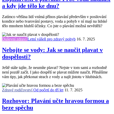
a kdy jde tělo ke dnu?
Zatímco většina lidí vnímá přínos plavání především v posilování
kondice nebo tvarování postavy, voda a pohyb v ní mají na lidské
tělo mnohem hlubší účinky. Co jste o plavání možná nevěděli?
Duševní zdraví
Letní vášeň pro zdravý pohyb
16. 7. 2025
Nebojte se vody: Jak se naučit plavat v
dospělosti?
Ještě stále tajíte, že neumíte plavat? Nejste v tom sami a rozhodně
není pozdě začít. I jako dospělí se plavat můžete naučit. Přinášíme
vám tipy, jak překonat strach z vody a najít jistotu v hlubinách.
Zdravé rodičovství
Od početí do tří let
11. 7. 2025
Rozhovor: Plavání učte hravou formou a
beze spěchu