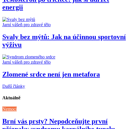
energii
Jarní vášeň pro zdravé tělo
Svaly bez mýtů: Jak na účinnou sportovní
výživu
Jarní vášeň pro zdravé tělo
Zlomené srdce není jen metafora
Další články
Aktuálně
Nemoci
Brní vás prsty? Nepodceňujte první
příznaky syndromu karpálního tunelu