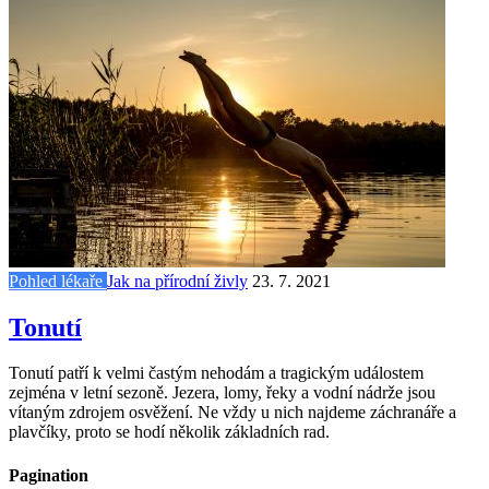
Pohled lékaře
Jak na přírodní živly
23. 7. 2021
Tonutí
Tonutí patří k velmi častým nehodám a tragickým událostem
zejména v letní sezoně. Jezera, lomy, řeky a vodní nádrže jsou
vítaným zdrojem osvěžení. Ne vždy u nich najdeme záchranáře a
plavčíky, proto se hodí několik základních rad.
Pagination