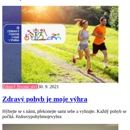
Zdravý životní styl
30. 9. 2021
Zdravý pohyb je moje výhra
Hýbejte se s námi, překonejte sami sebe a vyhrajte. Každý pohyb se
počítá. #zdravypohybmojevyhra