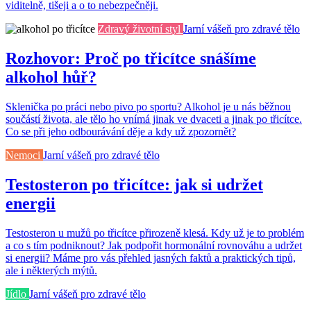
viditelně, tišeji a o to nebezpečněji.
Zdravý životní styl
Jarní vášeň pro zdravé tělo
Rozhovor: Proč po třicítce snášíme
alkohol hůř?
Sklenička po práci nebo pivo po sportu? Alkohol je u nás běžnou
součástí života, ale tělo ho vnímá jinak ve dvaceti a jinak po třicítce.
Co se při jeho odbourávání děje a kdy už zpozornět?
Nemoci
Jarní vášeň pro zdravé tělo
Testosteron po třicítce: jak si udržet
energii
Testosteron u mužů po třicítce přirozeně klesá. Kdy už je to problém
a co s tím podniknout? Jak podpořit hormonální rovnováhu a udržet
si energii? Máme pro vás přehled jasných faktů a praktických tipů,
ale i některých mýtů.
Jídlo
Jarní vášeň pro zdravé tělo