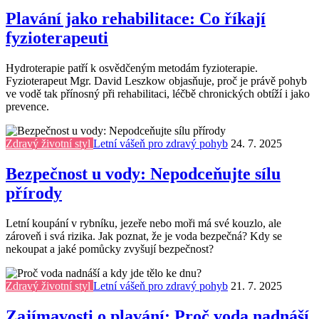
Plavání jako rehabilitace: Co říkají
fyzioterapeuti
Hydroterapie patří k osvědčeným metodám fyzioterapie.
Fyzioterapeut Mgr. David Leszkow objasňuje, proč je právě pohyb
ve vodě tak přínosný při rehabilitaci, léčbě chronických obtíží i jako
prevence.
Zdravý životní styl
Letní vášeň pro zdravý pohyb
24. 7. 2025
Bezpečnost u vody: Nepodceňujte sílu
přírody
Letní koupání v rybníku, jezeře nebo moři má své kouzlo, ale
zároveň i svá rizika. Jak poznat, že je voda bezpečná? Kdy se
nekoupat a jaké pomůcky zvyšují bezpečnost?
Zdravý životní styl
Letní vášeň pro zdravý pohyb
21. 7. 2025
Zajímavosti o plavání: Proč voda nadnáší