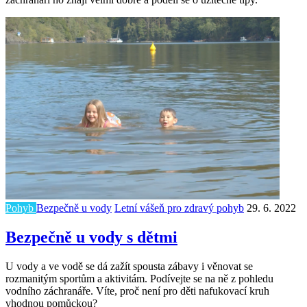
Pohyb
Bezpečně u vody
Letní vášeň pro zdravý pohyb
29. 6. 2022
Bezpečně u vody s dětmi
U vody a ve vodě se dá zažít spousta zábavy i věnovat se
rozmanitým sportům a aktivitám. Podívejte se na ně z pohledu
vodního záchranáře. Víte, proč není pro děti nafukovací kruh
vhodnou pomůckou?