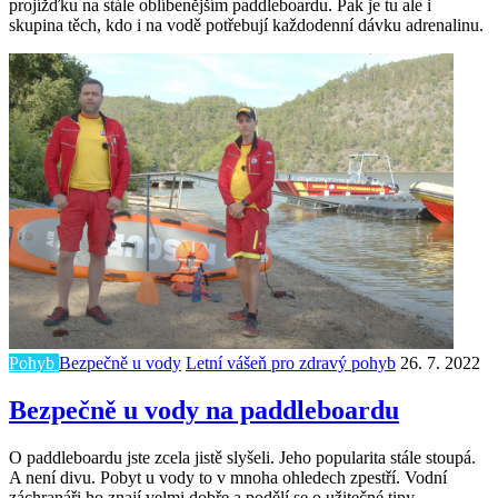
projížďku na stále oblíbenějším paddleboardu. Pak je tu ale i
skupina těch, kdo i na vodě potřebují každodenní dávku adrenalinu.
Pohyb
Bezpečně u vody
Letní vášeň pro zdravý pohyb
26. 7. 2022
Bezpečně u vody na paddleboardu
O paddleboardu jste zcela jistě slyšeli. Jeho popularita stále stoupá.
A není divu. Pobyt u vody to v mnoha ohledech zpestří. Vodní
záchranáři ho znají velmi dobře a podělí se o užitečné tipy.