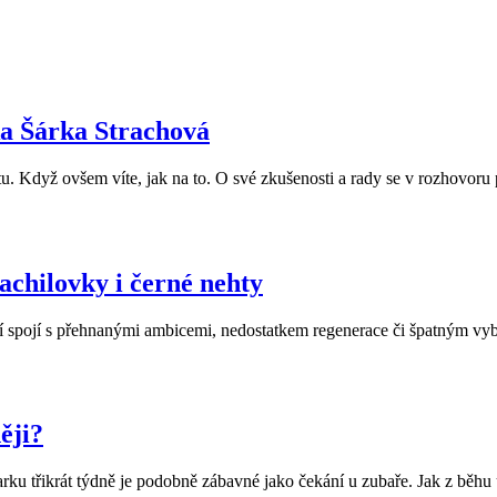
ka Šárka Strachová
otu. Když ovšem víte, jak na to. O své zkušenosti a rady se v rozhovoru
achilovky i černé nehty
 spojí s přehnanými ambicemi, nedostatkem regenerace či špatným vybav
ěji?
parku třikrát týdně je podobně zábavné jako čekání u zubaře. Jak z běhu