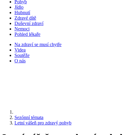
Pohyb
Jídlo
Hubnutí
Zdravé dítě
Duševní zdraví
Nemoci
Pohled lékaře
Na zdraví se musí chytře
Videa
Soutěže
O nás
Sezónní témata
Letní vášeň pro zdravý pohyb