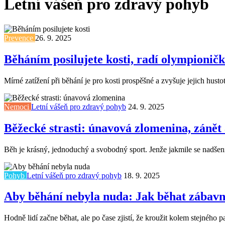
Letní vášeň pro zdravý pohyb
Prevence
26. 9. 2025
Běháním posilujete kosti, radí olympionič
Mírné zatížení při běhání je pro kosti prospěšné a zvyšuje jejich hust
Nemoci
Letní vášeň pro zdravý pohyb
24. 9. 2025
Běžecké strasti: únavová zlomenina, zánět 
Běh je krásný, jednoduchý a svobodný sport. Jenže jakmile se nadšení
Pohyb
Letní vášeň pro zdravý pohyb
18. 9. 2025
Aby běhání nebyla nuda: Jak běhat zábavn
Hodně lidí začne běhat, ale po čase zjistí, že kroužit kolem stejného 