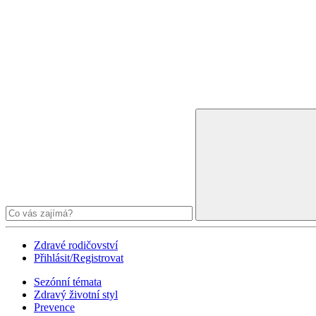
Zdravé rodičovství
Přihlásit/Registrovat
Sezónní témata
Zdravý životní styl
Prevence