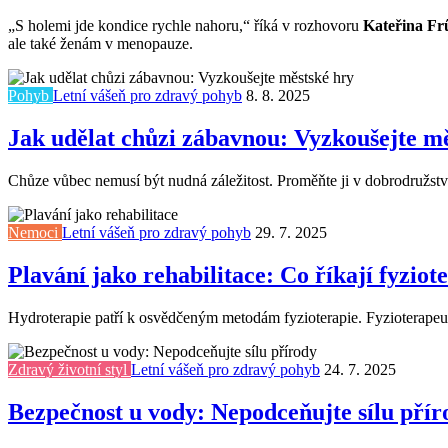
„S holemi jde kondice rychle nahoru,“ říká v rozhovoru
Kateřina Fr
ale také ženám v menopauze.
Pohyb
Letní vášeň pro zdravý pohyb
8. 8. 2025
Jak udělat chůzi zábavnou: Vyzkoušejte m
Chůze vůbec nemusí být nudná záležitost. Proměňte ji v dobrodružství,
Nemoci
Letní vášeň pro zdravý pohyb
29. 7. 2025
Plavání jako rehabilitace: Co říkají fyziot
Hydroterapie patří k osvědčeným metodám fyzioterapie. Fyzioterapeut 
Zdravý životní styl
Letní vášeň pro zdravý pohyb
24. 7. 2025
Bezpečnost u vody: Nepodceňujte sílu přír