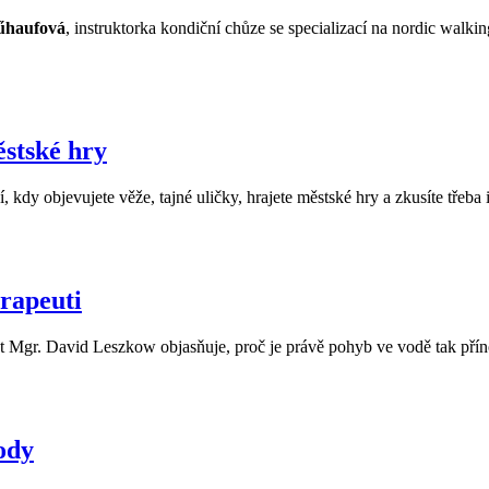
űhaufová
, instruktorka kondiční chůze se specializací na nordic walk
ěstské hry
 kdy objevujete věže, tajné uličky, hrajete městské hry a zkusíte třeba
erapeuti
Mgr. David Leszkow objasňuje, proč je právě pohyb ve vodě tak přínosn
ody