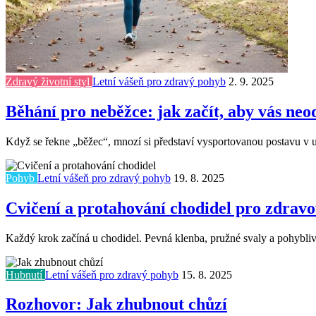
Zdravý životní styl
Letní vášeň pro zdravý pohyb
2. 9. 2025
Běhání pro neběžce: jak začít, aby vás neo
Když se řekne „běžec“, mnozí si představí vysportovanou postavu v up
Pohyb
Letní vášeň pro zdravý pohyb
19. 8. 2025
Cvičení a protahování chodidel pro zdravo
Každý krok začíná u chodidel. Pevná klenba, pružné svaly a pohyblivé
Hubnutí
Letní vášeň pro zdravý pohyb
15. 8. 2025
Rozhovor: Jak zhubnout chůzí