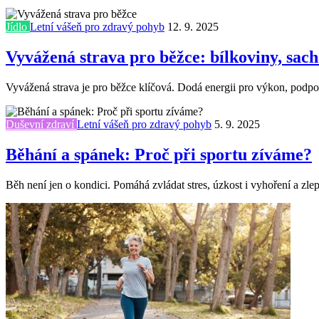
Jídlo
Letní vášeň pro zdravý pohyb
12. 9. 2025
Vyvážená strava pro běžce: bílkoviny, sac
Vyvážená strava je pro běžce klíčová. Dodá energii pro výkon, podpoří 
Duševní zdraví
Letní vášeň pro zdravý pohyb
5. 9. 2025
Běhání a spánek: Proč při sportu zíváme?
Běh není jen o kondici. Pomáhá zvládat stres, úzkost i vyhoření a zle