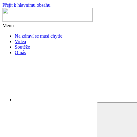
Přejít k hlavnímu obsahu
Menu
Na zdraví se musí chytře
Videa
Soutěže
O nás