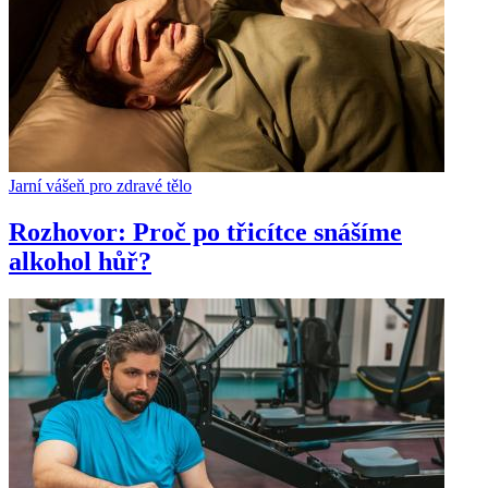
Jarní vášeň pro zdravé tělo
Rozhovor: Proč po třicítce snášíme
alkohol hůř?