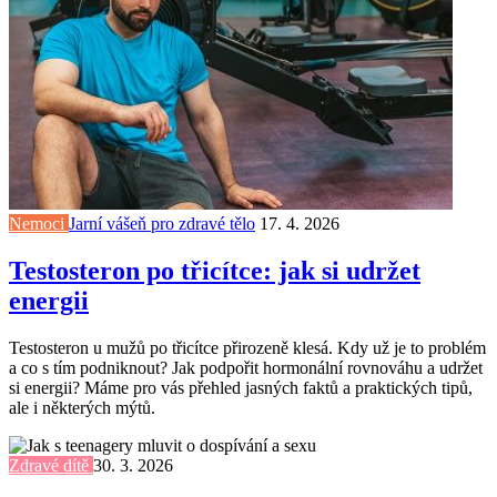
Nemoci
Jarní vášeň pro zdravé tělo
17. 4. 2026
Testosteron po třicítce: jak si udržet
energii
Testosteron u mužů po třicítce přirozeně klesá. Kdy už je to problém
a co s tím podniknout? Jak podpořit hormonální rovnováhu a udržet
si energii? Máme pro vás přehled jasných faktů a praktických tipů,
ale i některých mýtů.
Zdravé dítě
30. 3. 2026