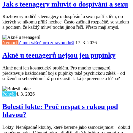
Jak s teenagery mluvit o dospívání a sexu
Rozhovory rodičů s teenagery o dospívání a sexu patří k těm, do
kterých se nikomu příliš nechce. Často začínají rozpačitě, se studem
a pocitem, že každý mluví trochu jinou řečí. Přesto mají smysl.
Nemoci
Zimní vášeň pro zdravou duši
17. 3. 2026
Akné u teenagerů nejsou jen pupínky
Akné není jen kosmetický problém. Pro mnoho teenagerů
představuje každodenní boj s pupínky také psychickou zátěž – od
sníženého sebevědomí až po úzkosti. Jaká je prevence a léčba?
Pohyb
4. 3. 2026
Bolesti lokte: Proč nespat s rukou pod
hlavou?
Lokty. Nenápadné klouby, které bereme jako samozřejmost – dokud
nezačnou bolet. Ohnout ruku, přiblížit dlaň k ústům, zapnout zip,