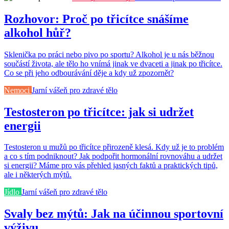
Rozhovor: Proč po třicítce snášíme
alkohol hůř?
Sklenička po práci nebo pivo po sportu? Alkohol je u nás běžnou
součástí života, ale tělo ho vnímá jinak ve dvaceti a jinak po třicítce.
Co se při jeho odbourávání děje a kdy už zpozornět?
Nemoci
Jarní vášeň pro zdravé tělo
Testosteron po třicítce: jak si udržet
energii
Testosteron u mužů po třicítce přirozeně klesá. Kdy už je to problém
a co s tím podniknout? Jak podpořit hormonální rovnováhu a udržet
si energii? Máme pro vás přehled jasných faktů a praktických tipů,
ale i některých mýtů.
Jídlo
Jarní vášeň pro zdravé tělo
Svaly bez mýtů: Jak na účinnou sportovní
výživu