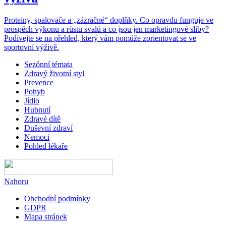
Proteiny, spalovače a „zázračné“ doplňky. Co opravdu funguje ve
prospěch výkonu a růstu svalů a co jsou jen marketingové sliby?
Podívejte se na přehled, který vám pomůže zorientovat se ve
sportovní výživě.
Sezónní témata
Zdravý životní styl
Prevence
Pohyb
Jídlo
Hubnutí
Zdravé dítě
Duševní zdraví
Nemoci
Pohled lékaře
Nahoru
Obchodní podmínky
GDPR
Mapa stránek