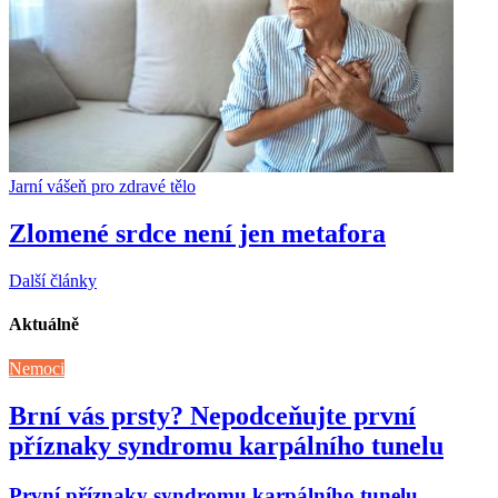
Jarní vášeň pro zdravé tělo
Zlomené srdce není jen metafora
Další články
Aktuálně
Nemoci
Brní vás prsty? Nepodceňujte první
příznaky syndromu karpálního tunelu
První příznaky syndromu karpálního tunelu