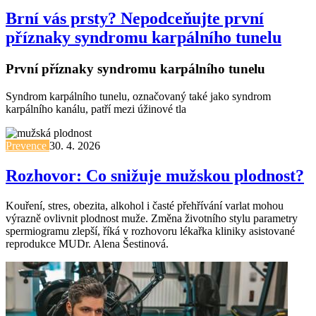
Brní vás prsty? Nepodceňujte první
příznaky syndromu karpálního tunelu
První příznaky syndromu karpálního tunelu
Syndrom karpálního tunelu, označovaný také jako syndrom
karpálního kanálu, patří mezi úžinové tla
Prevence
30. 4. 2026
Rozhovor: Co snižuje mužskou plodnost?
Kouření, stres, obezita, alkohol i časté přehřívání varlat mohou
výrazně ovlivnit plodnost muže. Změna životního stylu parametry
spermiogramu zlepší, říká v rozhovoru lékařka kliniky asistované
reprodukce MUDr. Alena Šestinová.