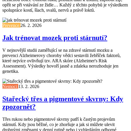
opřít se při vstávání ze židle… Každý z těchto pohybů je výsledkem
spolupráce kostí, šlach, svalů, nervů a právě loktů.
Prevence
26. 2. 2026
Jak trénovat mozek proti stárnutí?
V nejnovější studii zaměřující se na zdravé stárnutí mozku a
prevenci Alzheimerovy choroby vědci sestavili žebříček faktorů,
které nejvíce ovlivňují tzv. ARA skóre (Alzheimer's Risk
Assessment). Výsledky hovoří jasně a zdaleka nerozhoduje jen
genetika.
Nemoci
13. 2. 2026
Stařecký třes a pigmentové skvrny: Kdy
zpozornět?
Třes rukou nebo pigmentové skvrny patří k častým projevům
stárnutí. Kdy jsou běžné, co je zhoršuje a jak si můžete ulevit
drobnými změnami v denní rutině nebo i vyhledáním odborné