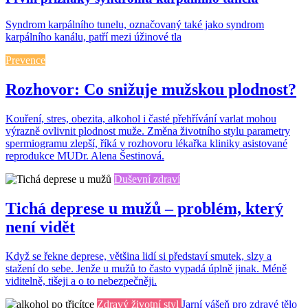
Syndrom karpálního tunelu, označovaný také jako syndrom
karpálního kanálu, patří mezi úžinové tla
Prevence
Rozhovor: Co snižuje mužskou plodnost?
Kouření, stres, obezita, alkohol i časté přehřívání varlat mohou
výrazně ovlivnit plodnost muže. Změna životního stylu parametry
spermiogramu zlepší, říká v rozhovoru lékařka kliniky asistované
reprodukce MUDr. Alena Šestinová.
Duševní zdraví
Tichá deprese u mužů – problém, který
není vidět
Když se řekne deprese, většina lidí si představí smutek, slzy a
stažení do sebe. Jenže u mužů to často vypadá úplně jinak. Méně
viditelně, tišeji a o to nebezpečněji.
Zdravý životní styl
Jarní vášeň pro zdravé tělo