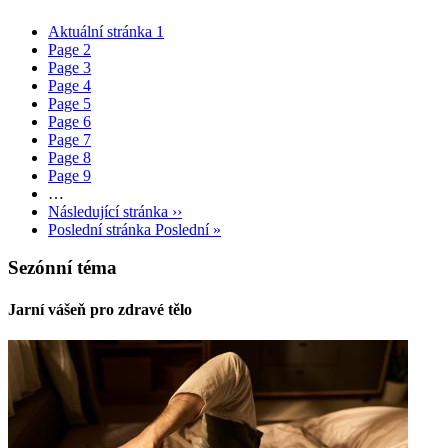
Aktuální stránka
1
Page
2
Page
3
Page
4
Page
5
Page
6
Page
7
Page
8
Page
9
…
Následující stránka
››
Poslední stránka
Poslední »
Sezónní téma
Jarní vášeň pro zdravé tělo