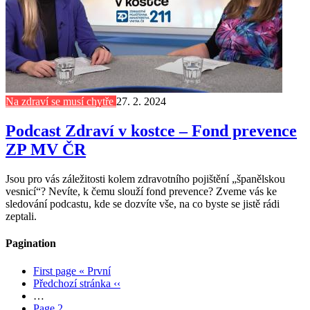
Na zdraví se musí chytře
27. 2. 2024
Podcast Zdraví v kostce – Fond prevence
ZP MV ČR
Jsou pro vás záležitosti kolem zdravotního pojištění „španělskou
vesnicí“? Nevíte, k čemu slouží fond prevence? Zveme vás ke
sledování podcastu, kde se dozvíte vše, na co byste se jistě rádi
zeptali.
Pagination
First page
« První
Předchozí stránka
‹‹
…
Page
2