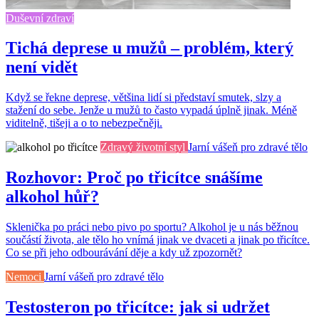
Duševní zdraví
Tichá deprese u mužů – problém, který
není vidět
Když se řekne deprese, většina lidí si představí smutek, slzy a
stažení do sebe. Jenže u mužů to často vypadá úplně jinak. Méně
viditelně, tišeji a o to nebezpečněji.
Zdravý životní styl
Jarní vášeň pro zdravé tělo
Rozhovor: Proč po třicítce snášíme
alkohol hůř?
Sklenička po práci nebo pivo po sportu? Alkohol je u nás běžnou
součástí života, ale tělo ho vnímá jinak ve dvaceti a jinak po třicítce.
Co se při jeho odbourávání děje a kdy už zpozornět?
Nemoci
Jarní vášeň pro zdravé tělo
Testosteron po třicítce: jak si udržet