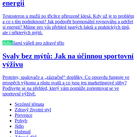
energii
Testosteron u mužů po třicítce přirozeně klesá. Kdy už je to problém
a co s tím podniknout? Jak podpořit hormonální rovnováhu a udržet
si energii? Máme pro vás přehled jasných faktů a praktických tipů,
ale i některých mýtů.
Jídlo
Jarní vášeň pro zdravé tělo
Svaly bez mýtů: Jak na účinnou sportovní
výživu
Proteiny, spalovače a „zázračné“ doplňky. Co opravdu funguje ve
prospěch výkonu a růstu svalů a co jsou jen marketingové sliby?
Podívejte se na přehled, který vám pomůže zorientovat se ve
sportovní výživě.
Sezónní témata
Zdravý životní styl
Prevence
Pohyb
Jídlo
Hubnutí