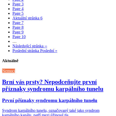
Page
3
Page
4
Page
5
Aktuální stránka
6
Page
7
Page
8
Page
9
Page
10
…
Následující stránka
››
Poslední stránka
Poslední »
Aktuálně
Nemoci
Brní vás prsty? Nepodceňujte první
příznaky syndromu karpálního tunelu
První příznaky syndromu karpálního tunelu
Syndrom karpálního tunelu, označovaný také jako syndrom
karpálního kanálu, patří mezi úžinové tla