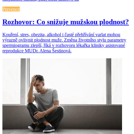
Prevence
Rozhovor: Co snižuje mužskou plodnost?
Kouření, stres, obezita, alkohol i časté přehřívání varlat mohou
výrazně ovlivnit plodnost muže. Změna životního stylu parametry
spermiogramu zlepší, říká v rozhovoru lékařka kliniky asistované
reprodukce MUDr. Alena Šestinová.