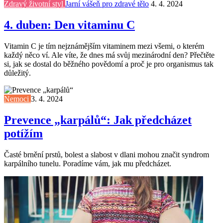
Zdravý životní styl
Jarní vášeň pro zdravé tělo
4. 4. 2024
4. duben: Den vitaminu C
Vitamin C je tím nejznámějším vitaminem mezi všemi, o kterém
každý něco ví. Ale víte, že dnes má svůj mezinárodní den? Přečtěte
si, jak se dostal do běžného povědomí a proč je pro organismus tak
důležitý.
Nemoci
3. 4. 2024
Prevence „karpálů“: Jak předcházet
potížím
Časté brnění prstů, bolest a slabost v dlani mohou značit syndrom
karpálního tunelu. Poradíme vám, jak mu předcházet.