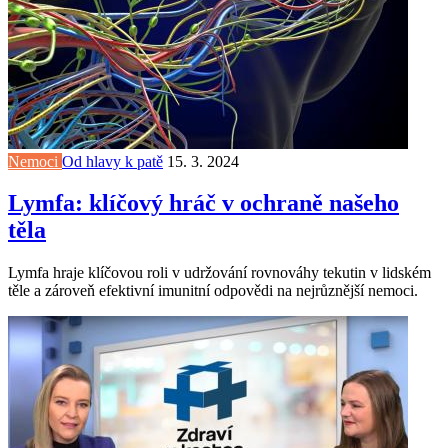
Nemoci
Od hlavy k patě
15. 3. 2024
Lymfa: klíčový hráč v ochraně našeho
těla
Lymfa hraje klíčovou roli v udržování rovnováhy tekutin v lidském
těle a zároveň efektivní imunitní odpovědi na nejrůznější nemoci.