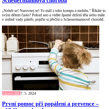
Scheuermannova choroba
„Nehrb se! Narovnej se! To máš z toho kompu a mobilu.“ Říkáte to
svým dětem často? Pokud ano a vidíte špatné držení těla nebo máte
v rodině vady páteře, pojďte si přečíst o Scheuermannově chorobě.
Zdravé dítě
7. 5. 2024
První pomoc při popálení a prevence –