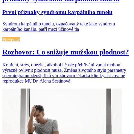
První příznaky syndromu karpálního tunelu
Syndrom karpálního tunelu, označovaný také jako syndrom
karpálního kanálu, patří mezi úžinové tla
Prevence
Rozhovor: Co snižuje mužskou plodnost?
Kouření, stres, obezita, alkohol i časté přehřívání varlat mohou
výrazně ovlivnit plodnost muže. Změna životního stylu parametry
spermiogramu zlepší, říká v rozhovoru lékařka kliniky asistované
reprodukce MUDr. Alena Šestinová.