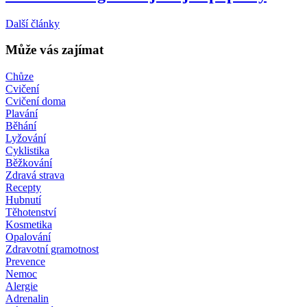
Další články
Může vás zajímat
Chůze
Cvičení
Cvičení doma
Plavání
Běhání
Lyžování
Cyklistika
Běžkování
Zdravá strava
Recepty
Hubnutí
Těhotenství
Kosmetika
Opalování
Zdravotní gramotnost
Prevence
Nemoc
Alergie
Adrenalin