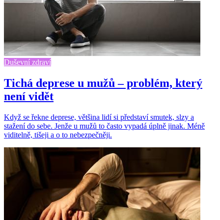
Duševní zdraví
Tichá deprese u mužů – problém, který
není vidět
Když se řekne deprese, většina lidí si představí smutek, slzy a
stažení do sebe. Jenže u mužů to často vypadá úplně jinak. Méně
viditelně, tišeji a o to nebezpečněji.