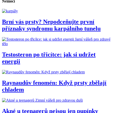
Nemoci
Brní vás prsty? Nepodceňujte první
příznaky syndromu karpálního tunelu
Jarní vášeň pro zdravé
tělo
Testosteron po třicítce: jak si udržet
energii
Raynaudův fenomén: Když prsty zbělají
chladem
Zimní vášeň pro zdravou duši
Akné u teenagerů nejsou jen pupínky