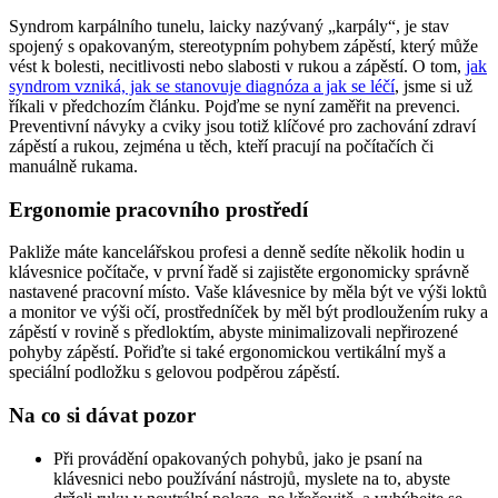
Syndrom karpálního tunelu, laicky nazývaný „karpály“, je stav
spojený s opakovaným, stereotypním pohybem zápěstí, který může
vést k bolesti, necitlivosti nebo slabosti v rukou a zápěstí. O tom,
jak
syndrom vzniká, jak se stanovuje diagnóza a jak se léčí
, jsme si už
říkali v předchozím článku. Pojďme se nyní zaměřit na prevenci.
Preventivní návyky a cviky jsou totiž klíčové pro zachování zdraví
zápěstí a rukou, zejména u těch, kteří pracují na počítačích či
manuálně rukama.
Ergonomie pracovního prostředí
Pakliže máte kancelářskou profesi a denně sedíte několik hodin u
klávesnice počítače, v první řadě si zajistěte ergonomicky správně
nastavené pracovní místo. Vaše klávesnice by měla být ve výši loktů
a monitor ve výši očí, prostředníček by měl být prodloužením ruky a
zápěstí v rovině s předloktím, abyste minimalizovali nepřirozené
pohyby zápěstí. Pořiďte si také ergonomickou vertikální myš a
speciální podložku s gelovou podpěrou zápěstí.
Na co si dávat pozor
Při provádění opakovaných pohybů, jako je psaní na
klávesnici nebo používání nástrojů, myslete na to, abyste