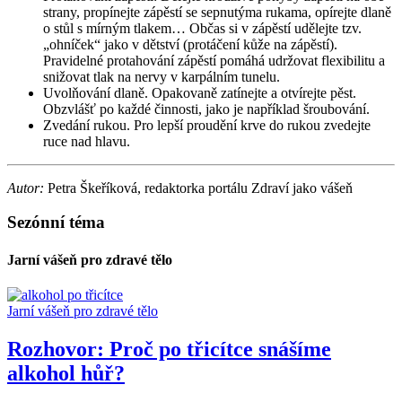
strany, propínejte zápěstí se sepnutýma rukama, opírejte dlaně
o stůl s mírným tlakem… Občas si v zápěstí udělejte tzv.
„ohníček“ jako v dětství (protáčení kůže na zápěstí).
Pravidelné protahování zápěstí pomáhá udržovat flexibilitu a
snižovat tlak na nervy v karpálním tunelu.
Uvolňování dlaně. Opakovaně zatínejte a otvírejte pěst.
Obzvlášť po každé činnosti, jako je například šroubování.
Zvedání rukou. Pro lepší proudění krve do rukou zvedejte
ruce nad hlavu.
Autor:
Petra Škeříková, redaktorka portálu Zdraví jako vášeň
Sezónní téma
Jarní vášeň pro zdravé tělo
Jarní vášeň pro zdravé tělo
Rozhovor: Proč po třicítce snášíme
alkohol hůř?