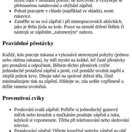
drželi ruku v neutrální poloze, ne křečovitě, a vyhýbejte se
přehnanému natahování a ohýbání zápěstí.
Pokud pracujete v chladu (například ve skladu), noste
rukavice.
Zaměřte se na svá zápěstí i při mimopracovních aktivitách,
jako je třeba jízda na kole. Pozor na strnulé držení řídítek či
nástrojů se zápěstím „zalomeným“ nahoru.
Pravidelné přestávky
Každý, kdo pracuje rukama a vykonává stereotypní pohyby (jednou
nebo oběma rukama), by měl myslet na krátké, leč časté přestávky
pro protažení a odpočinek. Během těchto přestávek cvičte
jednoduché protažení zápěstí a prstů, což pomůže uvolnit napětí a
zlepšit průtok krve. Dbejte také na správné držení těla, čímž
minimalizujete tlak na zápěstí. Hlídejte se, zda sedíte vzpřímeně a
držíte ramena uvolněná.
Preventivní cviky
Posilování svalů zápěstí: Pořiďte si jednoduchý gumový
míček nebo kroužek a mačkáním posilujte zápěstí a ruku,
kdykoli si vzpomenete. Třeba při telefonování nebo sledování
televize.
Protahování zápěstí: Dělejte krouživé pohyby zápěstí na obě