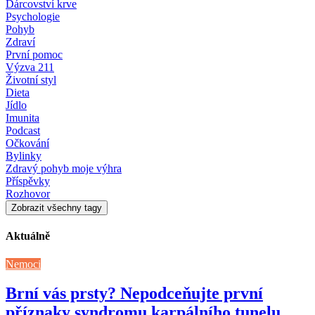
Dárcovství krve
Psychologie
Pohyb
Zdraví
První pomoc
Výzva 211
Životní styl
Dieta
Jídlo
Imunita
Podcast
Očkování
Bylinky
Zdravý pohyb moje výhra
Příspěvky
Rozhovor
Zobrazit všechny tagy
Aktuálně
Nemoci
Brní vás prsty? Nepodceňujte první
příznaky syndromu karpálního tunelu