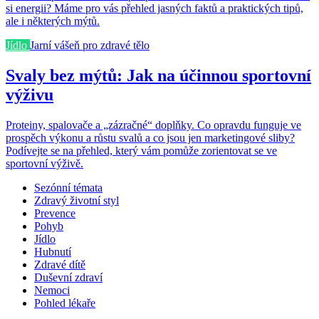
si energii? Máme pro vás přehled jasných faktů a praktických tipů,
ale i některých mýtů.
Jídlo
Jarní vášeň pro zdravé tělo
Svaly bez mýtů: Jak na účinnou sportovní
výživu
Proteiny, spalovače a „zázračné“ doplňky. Co opravdu funguje ve
prospěch výkonu a růstu svalů a co jsou jen marketingové sliby?
Podívejte se na přehled, který vám pomůže zorientovat se ve
sportovní výživě.
Sezónní témata
Zdravý životní styl
Prevence
Pohyb
Jídlo
Hubnutí
Zdravé dítě
Duševní zdraví
Nemoci
Pohled lékaře