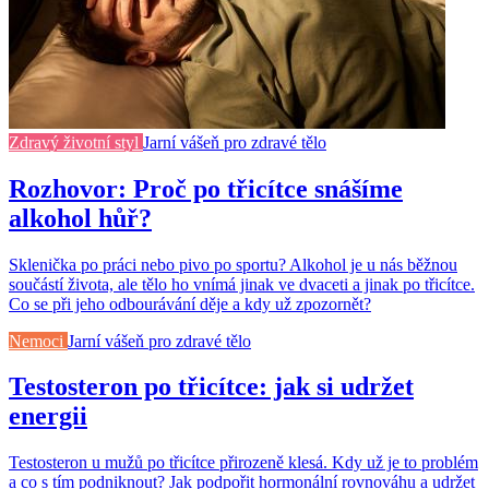
Zdravý životní styl
Jarní vášeň pro zdravé tělo
Rozhovor: Proč po třicítce snášíme
alkohol hůř?
Sklenička po práci nebo pivo po sportu? Alkohol je u nás běžnou
součástí života, ale tělo ho vnímá jinak ve dvaceti a jinak po třicítce.
Co se při jeho odbourávání děje a kdy už zpozornět?
Nemoci
Jarní vášeň pro zdravé tělo
Testosteron po třicítce: jak si udržet
energii
Testosteron u mužů po třicítce přirozeně klesá. Kdy už je to problém
a co s tím podniknout? Jak podpořit hormonální rovnováhu a udržet