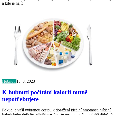
a kde je najít.
Hubnutí
18. 8. 2023
K hubnutí počítání kalorií nutně
nepotřebujete
Pokud je vaší vybranou cestou k dosažení ideální hmotnosti hlídání
kalorického deficitu, ujistěte se, že jste nezapomněli na další důležité