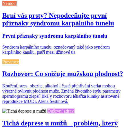
Nemoci
Brní vás prsty? Nepodceňujte první
příznaky syndromu karpálního tunelu
První příznaky syndromu karpálního tunelu
Syndrom karpálního tunelu, označovaný také jako syndrom
karpálního kanálu, patří mezi úžinové tla
Prevence
Rozhovor: Co snižuje mužskou plodnost?
Kouření, stres, obezita, alkohol i časté přehřívání varlat mohou
výrazně ovlivnit plodnost muže. Změna životního stylu parametry
spermiogramu zlepší, říká v rozhovoru lékařka kliniky asistované
reprodukce MUDr. Alena Šestinová.
Duševní zdraví
Tichá deprese u mužů – problém, který