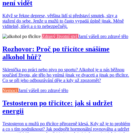
není vidět
Když se řekne deprese, většina lidí si představí smutek, slzy a
stažení do sebe. Jenže u mužů to často vypadá úplně jinak. Méně
viditelně, tišeji a o to nebezpečněji.
Zdravý životní styl
Jarní vášeň pro zdravé tělo
Rozhovor: Proč po třicítce snášíme
alkohol hůř?
Sklenička po práci nebo pivo po sportu? Alkohol je u nás běžnou
součástí života, ale tělo ho vnímá jinak ve dvaceti a jinak po třicítce.
Co se při jeho odbourávání děje a kdy už zpozornět?
Nemoci
Jarní vášeň pro zdravé tělo
Testosteron po třicítce: jak si udržet
energii
Testosteron u mužů po třicítce přirozeně klesá. Kdy už je to problém
a co s tím podniknout? Jak podpořit hormonální rovnováhu a udržet