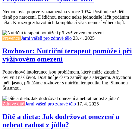
Nemoc byla poprvé zaznamenána v roce 1934. Postihuje už děti
těsně po narození. Dědičnou nemoc nelze jednoduše léčit podáním
léku. K rozvoji zdravotních komplikací však nemusí vůbec dojít.
Prevence
Jarní vášeň pro zdravé tělo
23. 4. 2025
Rozhovor: Nutriční terapeut pomůže i při
výživovém omezení
Potravinové intolerance jsou problémem, který může zásadně
ovlivnit náš život. Dost lidí je často zaměňuje s alergiemi. Abychom
měli jasno, přinášíme rozhovor s nutriční terapeutku Ing. Simonou
Šťastnou.
Zdravé dítě
Jarní vášeň pro zdravé tělo
17. 4. 2025
Dítě a dieta: Jak dodržovat omezení a
nebrat radost z jídla?