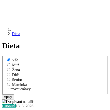
Dieta
Dieta
Vše
Muž
Žena
Dítě
Senior
Maminka
Filtrovat články
Hubnutí
13. 3. 2026