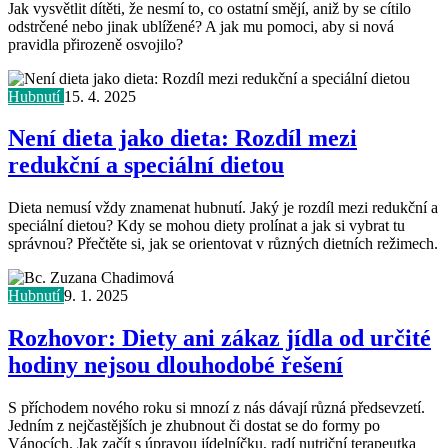
Jak vysvětlit dítěti, že nesmí to, co ostatní smějí, aniž by se cítilo
odstrčené nebo jinak ublížené? A jak mu pomoci, aby si nová
pravidla přirozeně osvojilo?
Hubnutí
15. 4. 2025
Není dieta jako dieta: Rozdíl mezi
redukční a speciální dietou
Dieta nemusí vždy znamenat hubnutí. Jaký je rozdíl mezi redukční a
speciální dietou? Kdy se mohou diety prolínat a jak si vybrat tu
správnou? Přečtěte si, jak se orientovat v různých dietních režimech.
Hubnutí
9. 1. 2025
Rozhovor: Diety ani zákaz jídla od určité
hodiny nejsou dlouhodobé řešení
S příchodem nového roku si mnozí z nás dávají různá předsevzetí.
Jedním z nejčastějších je zhubnout či dostat se do formy po
Vánocích. Jak začít s úpravou jídelníčku, radí nutriční terapeutka