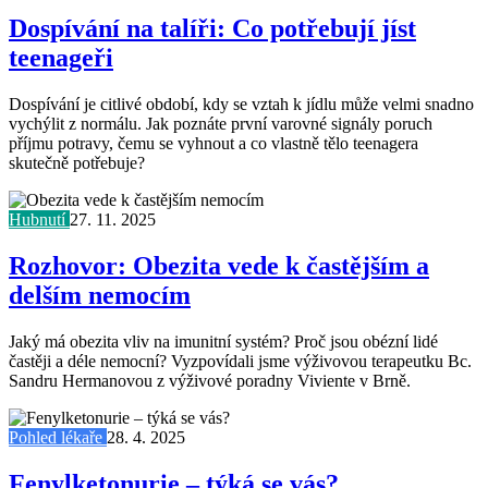
Dospívání na talíři: Co potřebují jíst
teenageři
Dospívání je citlivé období, kdy se vztah k jídlu může velmi snadno
vychýlit z normálu. Jak poznáte první varovné signály poruch
příjmu potravy, čemu se vyhnout a co vlastně tělo teenagera
skutečně potřebuje?
Hubnutí
27. 11. 2025
Rozhovor: Obezita vede k častějším a
delším nemocím
Jaký má obezita vliv na imunitní systém? Proč jsou obézní lidé
častěji a déle nemocní? Vyzpovídali jsme výživovou terapeutku Bc.
Sandru Hermanovou z výživové poradny Viviente v Brně.
Pohled lékaře
28. 4. 2025
Fenylketonurie – týká se vás?