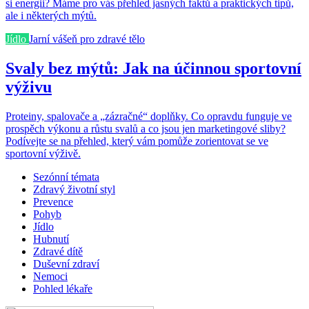
si energii? Máme pro vás přehled jasných faktů a praktických tipů,
ale i některých mýtů.
Jídlo
Jarní vášeň pro zdravé tělo
Svaly bez mýtů: Jak na účinnou sportovní
výživu
Proteiny, spalovače a „zázračné“ doplňky. Co opravdu funguje ve
prospěch výkonu a růstu svalů a co jsou jen marketingové sliby?
Podívejte se na přehled, který vám pomůže zorientovat se ve
sportovní výživě.
Sezónní témata
Zdravý životní styl
Prevence
Pohyb
Jídlo
Hubnutí
Zdravé dítě
Duševní zdraví
Nemoci
Pohled lékaře