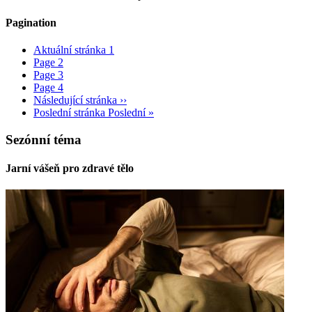
Pagination
Aktuální stránka
1
Page
2
Page
3
Page
4
Následující stránka
››
Poslední stránka
Poslední »
Sezónní téma
Jarní vášeň pro zdravé tělo