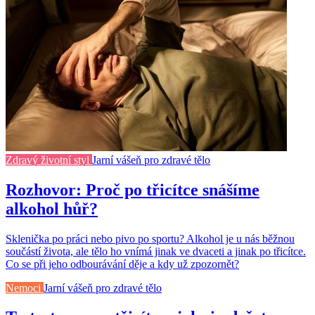
Zdravý životní styl
Jarní vášeň pro zdravé tělo
Rozhovor: Proč po třicítce snášíme
alkohol hůř?
Sklenička po práci nebo pivo po sportu? Alkohol je u nás běžnou
součástí života, ale tělo ho vnímá jinak ve dvaceti a jinak po třicítce.
Co se při jeho odbourávání děje a kdy už zpozornět?
Nemoci
Jarní vášeň pro zdravé tělo