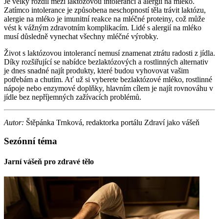
Je velký rozdíl mezi laktózovou intolerancí a alergií na mléko.
Zatímco intolerance je způsobena neschopností těla trávit laktózu,
alergie na mléko je imunitní reakce na mléčné proteiny, což může
vést k vážným zdravotním komplikacím. Lidé s alergií na mléko
musí důsledně vynechat všechny mléčné výrobky.
Život s laktózovou intolerancí nemusí znamenat ztrátu radosti z jídla.
Díky rozšiřující se nabídce bezlaktózových a rostlinných alternativ
je dnes snadné najít produkty, které budou vyhovovat vašim
potřebám a chutím. Ať už si vyberete bezlaktózové mléko, rostlinné
nápoje nebo enzymové doplňky, hlavním cílem je najít rovnováhu v
jídle bez nepříjemných zažívacích problémů.
Autor:
Štěpánka Trnková, redaktorka portálu Zdraví jako vášeň
Sezónní téma
Jarní vášeň pro zdravé tělo