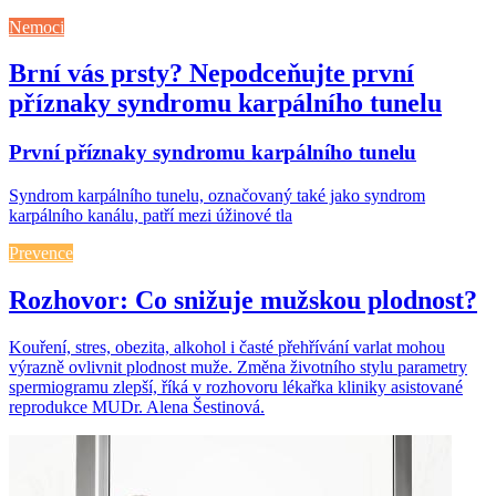
Nemoci
Brní vás prsty? Nepodceňujte první
příznaky syndromu karpálního tunelu
První příznaky syndromu karpálního tunelu
Syndrom karpálního tunelu, označovaný také jako syndrom
karpálního kanálu, patří mezi úžinové tla
Prevence
Rozhovor: Co snižuje mužskou plodnost?
Kouření, stres, obezita, alkohol i časté přehřívání varlat mohou
výrazně ovlivnit plodnost muže. Změna životního stylu parametry
spermiogramu zlepší, říká v rozhovoru lékařka kliniky asistované
reprodukce MUDr. Alena Šestinová.