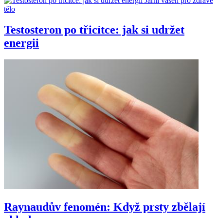
Jarní vášeň pro zdravé
tělo
Testosteron po třicítce: jak si udržet
energii
Raynaudův fenomén: Když prsty zbělají