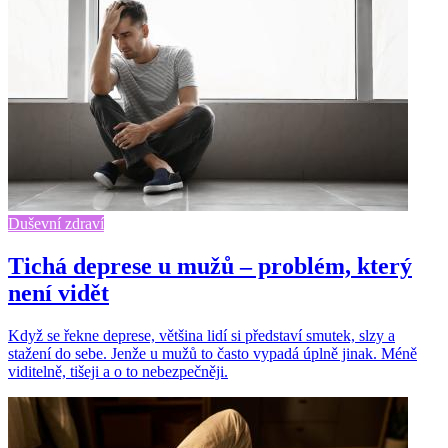
Duševní zdraví
Tichá deprese u mužů – problém, který
není vidět
Když se řekne deprese, většina lidí si představí smutek, slzy a
stažení do sebe. Jenže u mužů to často vypadá úplně jinak. Méně
viditelně, tišeji a o to nebezpečněji.