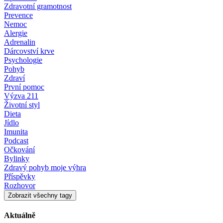
Zdravotní gramotnost
Prevence
Nemoc
Alergie
Adrenalin
Dárcovství krve
Psychologie
Pohyb
Zdraví
První pomoc
Výzva 211
Životní styl
Dieta
Jídlo
Imunita
Podcast
Očkování
Bylinky
Zdravý pohyb moje výhra
Příspěvky
Rozhovor
Zobrazit všechny tagy
Aktuálně