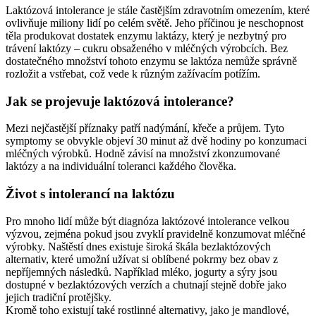
Laktózová intolerance je stále častějším zdravotním omezením, které
ovlivňuje miliony lidí po celém světě. Jeho příčinou je neschopnost
těla produkovat dostatek enzymu laktázy, který je nezbytný pro
trávení laktózy – cukru obsaženého v mléčných výrobcích. Bez
dostatečného množství tohoto enzymu se laktóza nemůže správně
rozložit a vstřebat, což vede k různým zažívacím potížím.
Jak se projevuje laktózová intolerance?
Mezi nejčastější příznaky patří nadýmání, křeče a průjem. Tyto
symptomy se obvykle objeví 30 minut až dvě hodiny po konzumaci
mléčných výrobků. Hodně závisí na množství zkonzumované
laktózy a na individuální toleranci každého člověka.
Život s intolerancí na laktózu
Pro mnoho lidí může být diagnóza laktózové intolerance velkou
výzvou, zejména pokud jsou zvyklí pravidelně konzumovat mléčné
výrobky. Naštěstí dnes existuje široká škála bezlaktózových
alternativ, které umožní užívat si oblíbené pokrmy bez obav z
nepříjemných následků. Například mléko, jogurty a sýry jsou
dostupné v bezlaktózových verzích a chutnají stejně dobře jako
jejich tradiční protějšky.
Kromě toho existují také rostlinné alternativy, jako je mandlové,