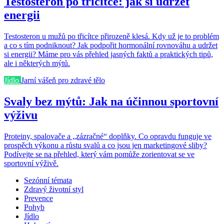
Testosteron po třicítce: jak si udržet
energii
Testosteron u mužů po třicítce přirozeně klesá. Kdy už je to problém
a co s tím podniknout? Jak podpořit hormonální rovnováhu a udržet
si energii? Máme pro vás přehled jasných faktů a praktických tipů,
ale i některých mýtů.
Jídlo
Jarní vášeň pro zdravé tělo
Svaly bez mýtů: Jak na účinnou sportovní
výživu
Proteiny, spalovače a „zázračné“ doplňky. Co opravdu funguje ve
prospěch výkonu a růstu svalů a co jsou jen marketingové sliby?
Podívejte se na přehled, který vám pomůže zorientovat se ve
sportovní výživě.
Sezónní témata
Zdravý životní styl
Prevence
Pohyb
Jídlo