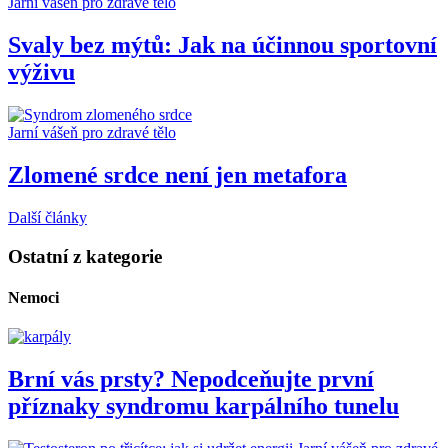
Jarní vášeň pro zdravé tělo
Svaly bez mýtů: Jak na účinnou sportovní
výživu
Jarní vášeň pro zdravé tělo
Zlomené srdce není jen metafora
Další články
Ostatní z kategorie
Nemoci
Brní vás prsty? Nepodceňujte první
příznaky syndromu karpálního tunelu