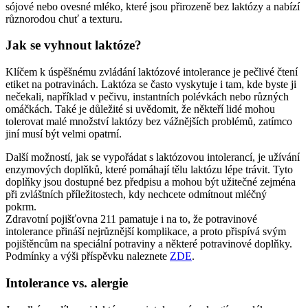
sójové nebo ovesné mléko, které jsou přirozeně bez laktózy a nabízí
různorodou chuť a texturu.
Jak se vyhnout laktóze?
Klíčem k úspěšnému zvládání laktózové intolerance je pečlivé čtení
etiket na potravinách. Laktóza se často vyskytuje i tam, kde byste ji
nečekali, například v pečivu, instantních polévkách nebo různých
omáčkách. Také je důležité si uvědomit, že někteří lidé mohou
tolerovat malé množství laktózy bez vážnějších problémů, zatímco
jiní musí být velmi opatrní.
Další možností, jak se vypořádat s laktózovou intolerancí, je užívání
enzymových doplňků, které pomáhají tělu laktózu lépe trávit. Tyto
doplňky jsou dostupné bez předpisu a mohou být užitečné zejména
při zvláštních příležitostech, kdy nechcete odmítnout mléčný
pokrm.
Zdravotní pojišťovna 211 pamatuje i na to, že potravinové
intolerance přináší nejrůznější komplikace, a proto přispívá svým
pojištěncům na speciální potraviny a některé potravinové doplňky.
Podmínky a výši příspěvku naleznete
ZDE
.
Intolerance vs. alergie