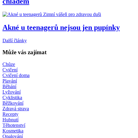
chladem
Zimní vášeň pro zdravou duši
Akné u teenagerů nejsou jen pupínky
Další články
Může vás zajímat
Chůze
Cvičení
Cvičení doma
Plavání
Běhání
Lyžování
Cyklistika
Běžkování
Zdravá strava
Recepty
Hubnutí
Těhotenství
Kosmetika
Opalování