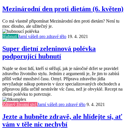
Mezinárodní den proti dietám (6. květen)
Co má vlastně připomínat Mezinárodní den proti dietám? Není tu
moc dlouho, ale užitečný je.
Hubnutí
Jarní vášeň pro zdravé tělo
19. 4. 2021
Super dietní zeleninová polévka
podporující hubnutí
Najde se dost lidí, kteří si stěžují, jak je náročné držet se pravidel
zdravého životního stylu. Jedním z argumentů je, že jim to zabírá
příliš velké množství času. Omyl. Příprava zdravého jídla
nevyžaduje nákup potravin v úzce specializovaných obchodech a
přípravou jídla určitě nestrávíte víc času, než je obvyklé. Recept na
dietní polévku to potvrzuje.
Zdravý životní styl
Jarní vášeň pro zdravé tělo
9. 4. 2021
Jezte a hubněte zdravě, ale hlídejte si, ať
vám v těle nic nechybí