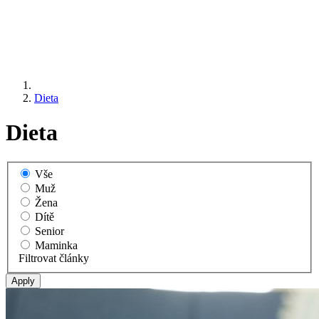
Dieta
Dieta
Vše
Muž
Žena
Dítě
Senior
Maminka
Filtrovat články