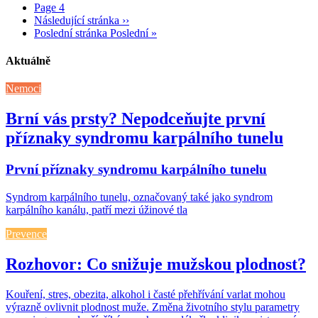
Page
4
Následující stránka
››
Poslední stránka
Poslední »
Aktuálně
Nemoci
Brní vás prsty? Nepodceňujte první
příznaky syndromu karpálního tunelu
První příznaky syndromu karpálního tunelu
Syndrom karpálního tunelu, označovaný také jako syndrom
karpálního kanálu, patří mezi úžinové tla
Prevence
Rozhovor: Co snižuje mužskou plodnost?
Kouření, stres, obezita, alkohol i časté přehřívání varlat mohou
výrazně ovlivnit plodnost muže. Změna životního stylu parametry