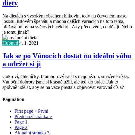
diety
Na dietách s vysokým obsahem bílkovin, tedy na červeném mase,
lososu, listovém špenátu a mnoha dalších variacích na toto téma,
přežívá polovina světových celebrit. A ty přece vědí, co dělají. Nebo
je tomu jinak?
Hubnutí
4. 1. 2021
Jak se po Vánocích dostat na ideální váhu
a udržet si ji
Cukroví, chlebíčky, bramborový salát s majonézou, smažené řízky.
Vánoční dobroty jsme si krásně užili, ale teď do práce. Jak to
správně udělat, aby se na váze přestala objevovat varovná čísla?
Pagination
First page
« První
Předchozí stránka
‹‹
Page
1
Page
2
Aktuální stránka
3