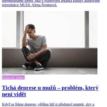
spermiogramu zlepší, říká v rozhovoru lékařka kliniky asistované
reprodukce MUDr. Alena Šestinová.
Duševní zdraví
Tichá deprese u mužů – problém, který
není vidět
Když se řekne deprese, většina lidí si představí smutek, slzy a