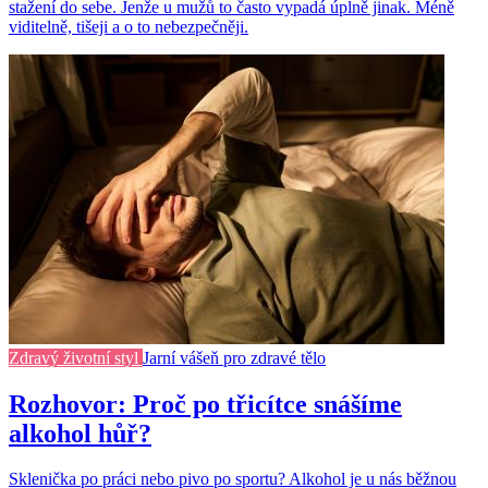
stažení do sebe. Jenže u mužů to často vypadá úplně jinak. Méně
viditelně, tišeji a o to nebezpečněji.
Zdravý životní styl
Jarní vášeň pro zdravé tělo
Rozhovor: Proč po třicítce snášíme
alkohol hůř?
Sklenička po práci nebo pivo po sportu? Alkohol je u nás běžnou