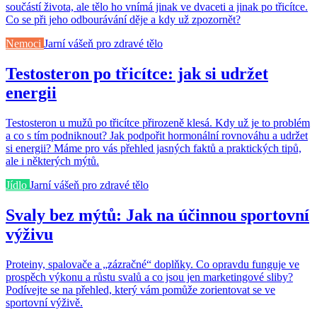
součástí života, ale tělo ho vnímá jinak ve dvaceti a jinak po třicítce.
Co se při jeho odbourávání děje a kdy už zpozornět?
Nemoci
Jarní vášeň pro zdravé tělo
Testosteron po třicítce: jak si udržet
energii
Testosteron u mužů po třicítce přirozeně klesá. Kdy už je to problém
a co s tím podniknout? Jak podpořit hormonální rovnováhu a udržet
si energii? Máme pro vás přehled jasných faktů a praktických tipů,
ale i některých mýtů.
Jídlo
Jarní vášeň pro zdravé tělo
Svaly bez mýtů: Jak na účinnou sportovní
výživu
Proteiny, spalovače a „zázračné“ doplňky. Co opravdu funguje ve
prospěch výkonu a růstu svalů a co jsou jen marketingové sliby?
Podívejte se na přehled, který vám pomůže zorientovat se ve
sportovní výživě.