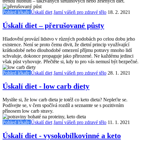
trendu hubnutí – takzvaných sirtuinových nebo zelených diet.
Pohled lékaře
Úskalí diet
Jarní vášeň pro zdravé tělo
18. 2. 2021
Úskalí diet – přerušované půsty
Hladovění provází lidstvo v různých podobách po celou dobu jeho
existence. Není se proto čemu divit, že dietní princip využívající
krátkodobé nebo dlouhodobé omezení příjmu potravy mnoho lidí
schvaluje, dokonce propaguje jako přirozené. Ne každému jedinci
však půst vyhovuje. Přečtěte si, kdy to pro vás nemusí být bezpečné.
Pohled lékaře
Úskalí diet
Jarní vášeň pro zdravé tělo
28. 1. 2021
Úskalí diet - low carb diety
Myslíte si, že low carb dieta je totéž co keto dieta? Nepleťte se.
Podívejte se, v čem spočívá rozdíl a seznamte se s pozitivním
přínosem low carb stravy.
Pohled lékaře
Úskalí diet
Jarní vášeň pro zdravé tělo
11. 1. 2021
Úskalí diet - vysokobílkovinné a keto