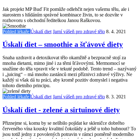
Jak projekt MP Buď Fit pomůže odlehčit nejen vašemu tělu, ale i
starostem s hlídáním správné kombinace živin, to se dozvíte v
rozhovoru s obchodní ředitelkou Janou Raškovou.
Pohled lékaře
Úskalí diet
Jarní vášeň pro zdravé tělo
8. 4. 2021
Úskalí diet – smoothie a šťávové diety
Snaha uzdravit a detoxikovat tělo okamžitě a bezpracně stojí za
mnoha dietami, mimo jiné i za těmi šťávovými. Mermomocí se
snažíme do těla vpravit vše v tekuté podobě. Tento trend – nazývaný
i „juicing“ – má mnoho zastánců mezi příznivci zdravé výživy. Ne
každý si však dá tu práci, aby kromě pozitiv domyslel i negativa
tohoto dietního principu.
Pohled lékaře
Úskalí diet
Jarní vášeň pro zdravé tělo
8. 3. 2021
Úskalí diet - zelené a sirtuinové diety
Přiznejme si, komu by se nelíbilo pojídat ke skleničce dobrého
červeného vína kousky kvalitní čokolády a ještě u toho hubnout? To
jsou totiž jedny z povolených potravin v rámci poměrně moderního