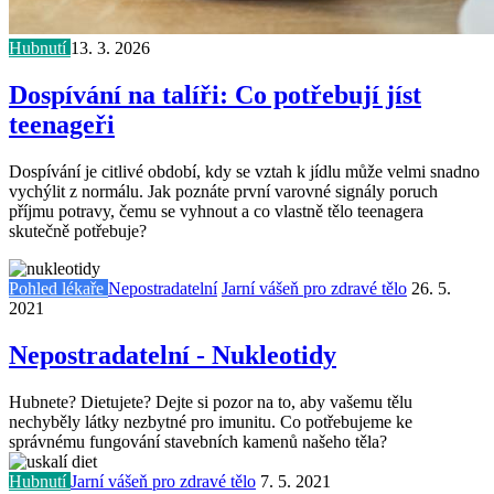
Hubnutí
13. 3. 2026
Dospívání na talíři: Co potřebují jíst
teenageři
Dospívání je citlivé období, kdy se vztah k jídlu může velmi snadno
vychýlit z normálu. Jak poznáte první varovné signály poruch
příjmu potravy, čemu se vyhnout a co vlastně tělo teenagera
skutečně potřebuje?
Pohled lékaře
Nepostradatelní
Jarní vášeň pro zdravé tělo
26. 5.
2021
Nepostradatelní - Nukleotidy
Hubnete? Dietujete? Dejte si pozor na to, aby vašemu tělu
nechyběly látky nezbytné pro imunitu. Co potřebujeme ke
správnému fungování stavebních kamenů našeho těla?
Hubnutí
Jarní vášeň pro zdravé tělo
7. 5. 2021