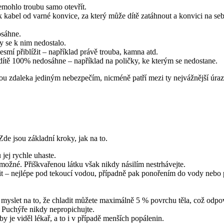
nemohlo troubu samo otevřít.
k kabel od varné konvice, za který může dítě zatáhnout a konvici na se
dosáhne.
by se k nim nedostalo.
smí přiblížit – například právě trouba, kamna atd.
 dítě 100% nedosáhne – například na poličky, ke kterým se nedostane.
u zdaleka jediným nebezpečím, nicméně patří mezi ty nejvážnější úrazy. 
Zde jsou základní kroky, jak na to.
jej rychle uhaste.
o možné. Přiškvařenou látku však nikdy násilím nestrhávejte.
hladit – nejlépe pod tekoucí vodou, případně pak ponořením do vody ne
 myslet na to, že chladit můžete maximálně 5 % povrchu těla, což odpo
 Puchýře nikdy nepropichujte.
by je viděl lékař, a to i v případě menších popálenin.