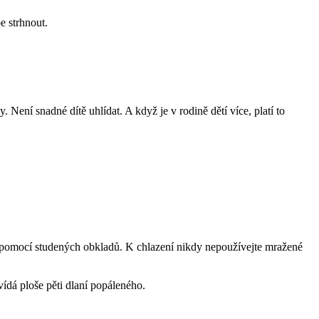
be strhnout.
Není snadné dítě uhlídat. A když je v rodině dětí více, platí to
bo pomocí studených obkladů. K chlazení nikdy nepoužívejte mražené
vídá ploše pěti dlaní popáleného.