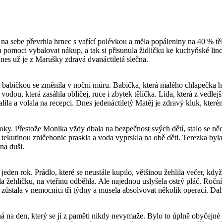
ž na sebe převrhla hrnec s vařící polévkou a měla popáleniny na 40 % t
 pomoci vybalovat nákup, a tak si přisunula židličku ke kuchyňské li
nes už je z Marušky zdravá dvanáctiletá slečna.
bičkou se změnila v noční můru. Babička, která malého chlapečka hlídal
 vodou, která zasáhla obličej, ruce i zbytek tělíčka. Lída, která z vedlejš
la a volala na recepci. Dnes jedenáctiletý Matěj je zdravý kluk, kterému
y. Přestože Monika vždy dbala na bezpečnost svých dětí, stalo se něc
í tekutinou zničehonic praskla a voda vyprskla na obě děti. Terezka byl
 na duši.
den rok. Prádlo, které se neustále kupilo, většinou žehlila večer, když 
la žehličku, na vteřinu odběhla. Ale najednou uslyšela ostrý pláč. Ročn
ůstala v nemocnici tři týdny a musela absolvovat několik operací. Další
a den, který se jí z paměti nikdy nevymaže. Bylo to úplně obyčejné l