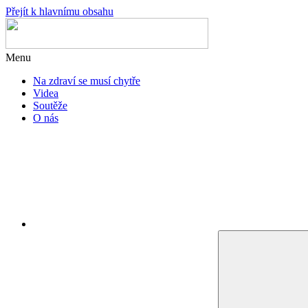
Přejít k hlavnímu obsahu
Menu
Na zdraví se musí chytře
Videa
Soutěže
O nás