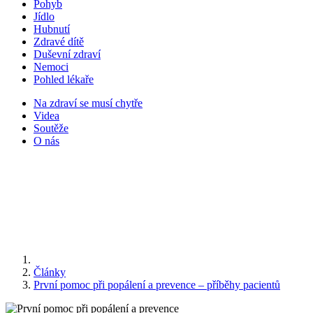
Pohyb
Jídlo
Hubnutí
Zdravé dítě
Duševní zdraví
Nemoci
Pohled lékaře
Na zdraví se musí chytře
Videa
Soutěže
O nás
Články
První pomoc při popálení a prevence – příběhy pacientů