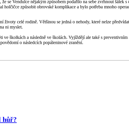
a, že se Vendulce nějakým způsobem podařilo na sebe zvrhnout šálek s č
ázal holčičce způsobit obrovské komplikace a bylo potřeba mnoho opera
 životy celé rodině. Většinou se jedná o nehody, které nelze předvídat
 na ni myslet.
 ve školkách a následně ve školách. Vyjíždějí ale také s preventivním s
ří povědomí o následcích popáleninové zranění.
l hůř?