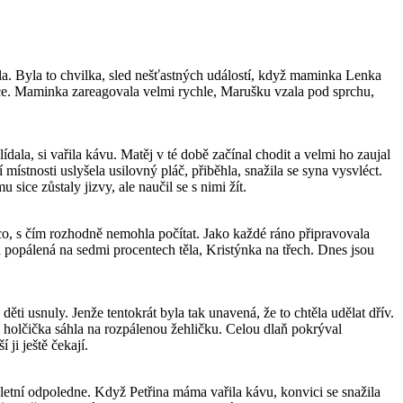
ěla. Byla to chvilka, sled nešťastných událostí, když maminka Lenka
nce. Maminka zareagovala velmi rychle, Marušku vzala pod sprchu,
a, si vařila kávu. Matěj v té době začínal chodit a velmi ho zaujal
í místnosti uslyšela usilovný pláč, přiběhla, snažila se syna vysvléct.
 sice zůstaly jizvy, ale naučil se s nimi žít.
o, s čím rozhodně nemohla počítat. Jako každé ráno připravovala
a popálená na sedmi procentech těla, Kristýnka na třech. Dnes jsou
děti usnuly. Jenže tentokrát byla tak unavená, že to chtěla udělat dřív.
í holčička sáhla na rozpálenou žehličku. Celou dlaň pokrýval
 ji ještě čekají.
etní odpoledne. Když Petřina máma vařila kávu, konvici se snažila