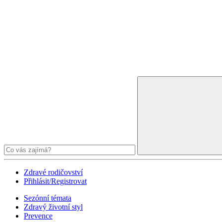
Zdravé rodičovství
Přihlásit/Registrovat
Sezónní témata
Zdravý životní styl
Prevence