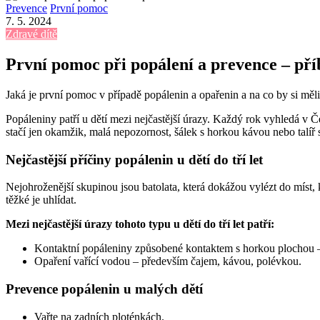
Prevence
První pomoc
7. 5. 2024
Zdravé dítě
První pomoc při popálení a prevence – pří
Jaká je první pomoc v případě popálenin a opařenin a na co by si měl
Popáleniny patří u dětí mezi nejčastější úrazy. Každý rok vyhledá v 
stačí jen okamžik, malá nepozornost, šálek s horkou kávou nebo talíř s
Nejčastější příčiny popálenin u dětí do tří let
Nejohroženější skupinou jsou batolata, která dokážou vylézt do míst,
těžké je uhlídat.
Mezi nejčastější úrazy tohoto typu u dětí do tří let patří:
Kontaktní popáleniny způsobené kontaktem s horkou plochou – 
Opaření vařící vodou – především čajem, kávou, polévkou.
Prevence popálenin u malých dětí
Vařte na zadních ploténkách.