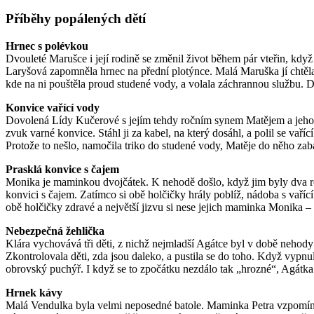
Příběhy popálených dětí
Hrnec s polévkou
Dvouleté Marušce i její rodině se změnil život během pár vteřin, kdy
Laryšová zapomněla hrnec na přední plotýnce. Malá Maruška jí chtěla
kde na ni pouštěla proud studené vody, a volala záchrannou službu. D
Konvice vařící vody
Dovolená Lídy Kučerové s jejím tehdy ročním synem Matějem a jeho ba
zvuk varné konvice. Stáhl ji za kabel, na který dosáhl, a polil se vařící
Protože to nešlo, namočila triko do studené vody, Matěje do něho zabali
Prasklá konvice s čajem
Monika je maminkou dvojčátek. K nehodě došlo, když jim byly dva rok
konvici s čajem. Zatímco si obě holčičky hrály poblíž, nádoba s vaříc
obě holčičky zdravé a největší jizvu si nese jejich maminka Monika –
Nebezpečná žehlička
Klára vychovává tři děti, z nichž nejmladší Agátce byl v době nehody je
Zkontrolovala děti, zda jsou daleko, a pustila se do toho. Když vypnu
obrovský puchýř. I když se to zpočátku nezdálo tak „hrozné“, Agátka z
Hrnek kávy
Malá Vendulka byla velmi neposedné batole. Maminka Petra vzpomíná n