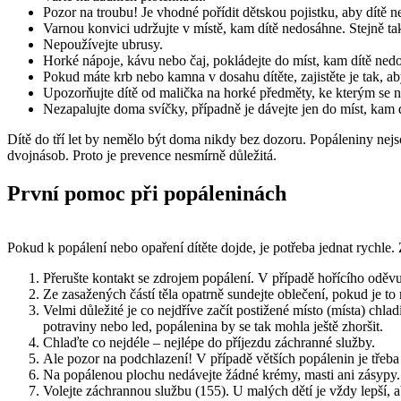
Pozor na troubu! Je vhodné pořídit dětskou pojistku, aby dítě 
Varnou konvici udržujte v místě, kam dítě nedosáhne. Stejně ta
Nepoužívejte ubrusy.
Horké nápoje, kávu nebo čaj, pokládejte do míst, kam dítě ne
Pokud máte krb nebo kamna v dosahu dítěte, zajistěte je tak, a
Upozorňujte dítě od malička na horké předměty, ke kterým se ne
Nezapalujte doma svíčky, případně je dávejte jen do míst, kam
Dítě do tří let by nemělo být doma nikdy bez dozoru. Popáleniny nejso
dvojnásob. Proto je prevence nesmírně důležitá.
První pomoc při popáleninách
Pokud k popálení nebo opaření dítěte dojde, je potřeba jednat rychle. 
Přerušte kontakt se zdrojem popálení. V případě hořícího oděvu 
Ze zasažených částí těla opatrně sundejte oblečení, pokud je t
Velmi důležité je co nejdříve začít postižené místo (místa) c
potraviny nebo led, popálenina by se tak mohla ještě zhoršit.
Chlaďte co nejdéle – nejlépe do příjezdu záchranné služby.
Ale pozor na podchlazení! V případě větších popálenin je třeba
Na popálenou plochu nedávejte žádné krémy, masti ani zásypy.
Volejte záchrannou službu (155). U malých dětí je vždy lepší, a