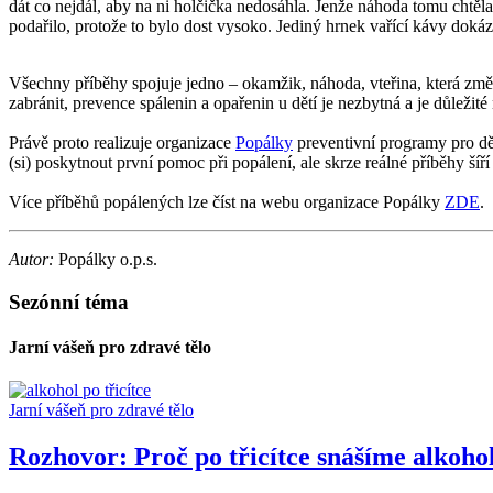
dát co nejdál, aby na ni holčička nedosáhla. Jenže náhoda tomu chtěl
podařilo, protože to bylo dost vysoko. Jediný hrnek vařící kávy dok
Všechny příběhy spojuje jedno – okamžik, náhoda, vteřina, která změní
zabránit, prevence spálenin a opařenin u dětí je nezbytná a je důležité
Právě proto realizuje organizace
Popálky
preventivní programy pro děti
(si) poskytnout první pomoc při popálení, ale skrze reálné příběhy ší
Více příběhů popálených lze číst na webu organizace Popálky
ZDE
.
Autor:
Popálky o.p.s.
Sezónní téma
Jarní vášeň pro zdravé tělo
Jarní vášeň pro zdravé tělo
Rozhovor: Proč po třicítce snášíme alkoho