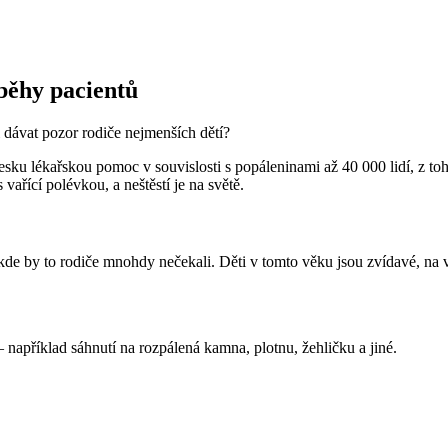
běhy pacientů
i dávat pozor rodiče nejmenších dětí?
Česku lékařskou pomoc v souvislosti s popáleninami až 40 000 lidí, z t
 vařící polévkou, a neštěstí je na světě.
 kde by to rodiče mnohdy nečekali. Děti v tomto věku jsou zvídavé, na 
například sáhnutí na rozpálená kamna, plotnu, žehličku a jiné.