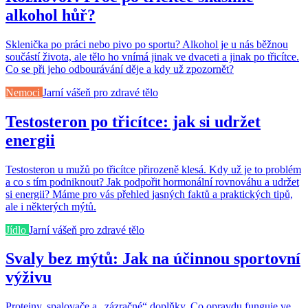
alkohol hůř?
Sklenička po práci nebo pivo po sportu? Alkohol je u nás běžnou
součástí života, ale tělo ho vnímá jinak ve dvaceti a jinak po třicítce.
Co se při jeho odbourávání děje a kdy už zpozornět?
Nemoci
Jarní vášeň pro zdravé tělo
Testosteron po třicítce: jak si udržet
energii
Testosteron u mužů po třicítce přirozeně klesá. Kdy už je to problém
a co s tím podniknout? Jak podpořit hormonální rovnováhu a udržet
si energii? Máme pro vás přehled jasných faktů a praktických tipů,
ale i některých mýtů.
Jídlo
Jarní vášeň pro zdravé tělo
Svaly bez mýtů: Jak na účinnou sportovní
výživu
Proteiny, spalovače a „zázračné“ doplňky. Co opravdu funguje ve