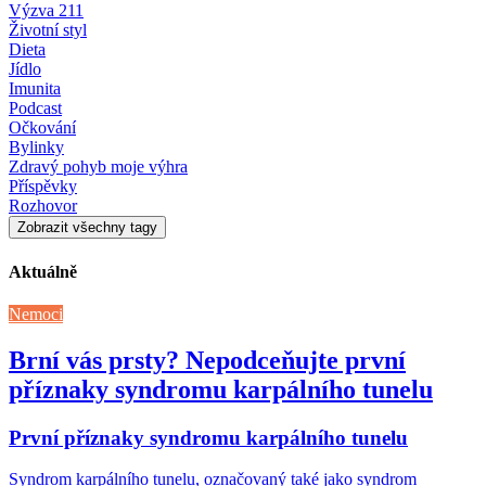
Výzva 211
Životní styl
Dieta
Jídlo
Imunita
Podcast
Očkování
Bylinky
Zdravý pohyb moje výhra
Příspěvky
Rozhovor
Zobrazit všechny tagy
Aktuálně
Nemoci
Brní vás prsty? Nepodceňujte první
příznaky syndromu karpálního tunelu
První příznaky syndromu karpálního tunelu
Syndrom karpálního tunelu, označovaný také jako syndrom