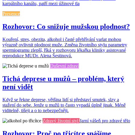
karpálního kanálu, patří mezi úžinové tla
Prevence
Rozhovor: Co snižuje mužskou plodnost?
Kouření, stres, obezita, alkohol i časté přehřívání varlat mohou
výrazně ovlivnit plodnost muže. Změna životního stylu parametry
spermiogramu zlepší, říká v rozhovoru lékařka kliniky asistované
reprodukce MUDr. Alena Šestinová.
Duševní zdraví
Tichá deprese u mužů – problém, který
není vidět
Když se řekne deprese, většina lidí si představí smutek, slzy a
stažení do sebe. Jenže u mužů to často vypadá úplně jinak. Méně
viditelně, tišeji a o to nebezpečněji.
Zdravý životní styl
Jarní vášeň pro zdravé tělo
Rozhovor: Proč po třicítce snášíme