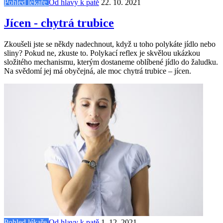
Pohled lékaře
Od hlavy k patě
22. 10. 2021
Jícen - chytrá trubice
Zkoušeli jste se někdy nadechnout, když u toho polykáte jídlo nebo
sliny? Pokud ne, zkuste to. Polykací reflex je skvělou ukázkou
složitého mechanismu, kterým dostaneme oblíbené jídlo do žaludku.
Na svědomí jej má obyčejná, ale moc chytrá trubice – jícen.
Pohled lékaře
Od hlavy k patě
1. 12. 2021