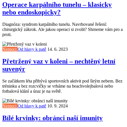
Operace karpálního tunelu – klasicky
nebo endoskopicky?
Diagnóza: syndrom karpálního tunelu. Navrhované řešení:
chirurgický zákrok. Ale jakou operaci si zvolit? Shrneme vám pro a
proti.
Nemoci
Od hlavy k patě
14. 6. 2023
Přetržený vaz v koleni – nechtěný letní
suvenýr
Se začátkem léta přibývá sportovních aktivit pod širým nebem. Bez
tréninku a bez rozcvičky se vrháme na beachvolejbalová nebo
fotbalová klání a úraz je na světě.
Nemoci
Od hlavy k patě
10. 9. 2024
Bílé krvinky: obránci naší imunity