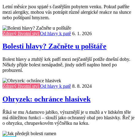
Letní měsíce jsou spjaté s častějším pobytem venku. Pokud patříte
mezi alergiky, mohou vás potrápit různé alergické reakce na slunce
nebo poštípaní hmyzem.
Zdravý životní styl
Od hlavy k patě
6. 1. 2026
Bolesti hlavy? Začněte u polštáře
Bolest hlavy a ztuhlý krk patří mezi nejčastější potíže dnešní doby.
Někdy přijde bolest nenápadně, jindy udeří naplno hned po
probuzení.
Zdravý životní styl
Od hlavy k patě
8. 8. 2024
Ohryzek: ochránce hlasivek
Říká se mu Adamovo jablko, výraznější je u mužů a v lidském těle
má důležitou funkci – slouží jako ochranný obal pro hlasivky. Řeč je
o ohryzku, chrupavkovém výčnělku na krku.