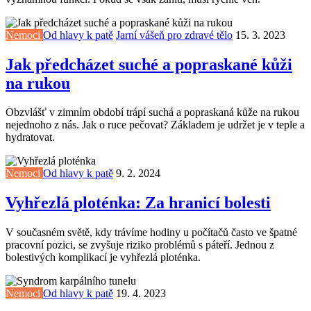
Nemoci
Od hlavy k patě
Jarní vášeň pro zdravé tělo
15. 3. 2023
Jak předcházet suché a popraskané kůži
na rukou
Obzvlášť v zimním období trápí suchá a popraskaná kůže na rukou
nejednoho z nás. Jak o ruce pečovat? Základem je udržet je v teple a
hydratovat.
Nemoci
Od hlavy k patě
9. 2. 2024
Vyhřezlá ploténka: Za hranicí bolesti
V současném světě, kdy trávíme hodiny u počítačů často ve špatné
pracovní pozici, se zvyšuje riziko problémů s páteří. Jednou z
bolestivých komplikací je vyhřezlá ploténka.
Nemoci
Od hlavy k patě
19. 4. 2023