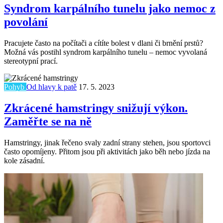
Syndrom karpálního tunelu jako nemoc z
povolání
Pracujete často na počítači a cítíte bolest v dlani či brnění prstů?
Možná vás postihl syndrom karpálního tunelu – nemoc vyvolaná
stereotypní prací.
Pohyb
Od hlavy k patě
17. 5. 2023
Zkrácené hamstringy snižují výkon.
Zaměřte se na ně
Hamstringy, jinak řečeno svaly zadní strany stehen, jsou sportovci
často opomíjeny. Přitom jsou při aktivitách jako běh nebo jízda na
kole zásadní.