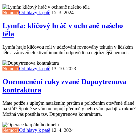
Nemoci
Od hlavy k patě
15. 3. 2024
Lymfa: klíčový hráč v ochraně našeho
těla
Lymfa hraje klíčovou roli v udržování rovnováhy tekutin v lidském
těle a zároveň efektivní imunitní odpovědi na nejrůznější nemoci.
Nemoci
Od hlavy k patě
13. 10. 2023
Onemocnění ruky zvané Dupuytrenova
kontraktura
Máte potíže s úplným natažením prstům a položením otevřené dlaně
na stůl? Špatně se vám uchopují předměty nebo vám padají z rukou?
Možná vás postihla tzv. Dupuytrenova kontraktura.
Nemoci
Od hlavy k patě
12. 4. 2024