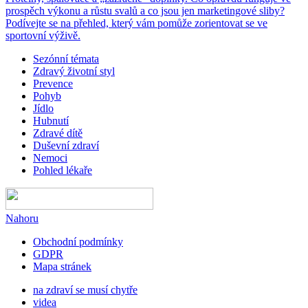
prospěch výkonu a růstu svalů a co jsou jen marketingové sliby?
Podívejte se na přehled, který vám pomůže zorientovat se ve
sportovní výživě.
Sezónní témata
Zdravý životní styl
Prevence
Pohyb
Jídlo
Hubnutí
Zdravé dítě
Duševní zdraví
Nemoci
Pohled lékaře
Nahoru
Obchodní podmínky
GDPR
Mapa stránek
na zdraví se musí chytře
videa