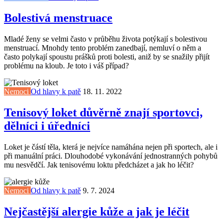
Bolestivá menstruace
Mladé ženy se velmi často v průběhu života potýkají s bolestivou
menstruací. Mnohdy tento problém zanedbají, nemluví o něm a
často polykají spoustu prášků proti bolesti, aniž by se snažily přijít
problému na kloub. Je toto i váš případ?
Nemoci
Od hlavy k patě
18. 11. 2022
Tenisový loket důvěrně znají sportovci,
dělníci i úředníci
Loket je částí těla, která je nejvíce namáhána nejen při sportech, ale i
při manuální práci. Dlouhodobé vykonávání jednostranných pohybů
mu nesvědčí. Jak tenisovému loktu předcházet a jak ho léčit?
Nemoci
Od hlavy k patě
9. 7. 2024
Nejčastější alergie kůže a jak je léčit