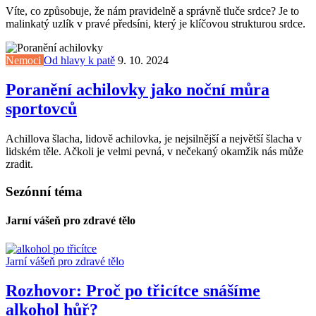
Víte, co způsobuje, že nám pravidelně a správně tluče srdce? Je to
malinkatý uzlík v pravé předsíni, který je klíčovou strukturou srdce.
Nemoci
Od hlavy k patě
9. 10. 2024
Poranění achilovky jako noční můra
sportovců
Achillova šlacha, lidově achilovka, je nejsilnější a největší šlacha v
lidském těle. Ačkoli je velmi pevná, v nečekaný okamžik nás může
zradit.
Sezónní téma
Jarní vášeň pro zdravé tělo
Jarní vášeň pro zdravé tělo
Rozhovor: Proč po třicítce snášíme
alkohol hůř?