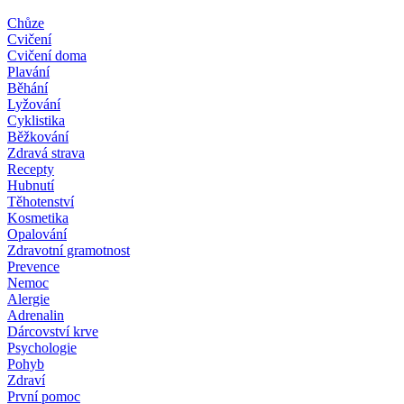
Chůze
Cvičení
Cvičení doma
Plavání
Běhání
Lyžování
Cyklistika
Běžkování
Zdravá strava
Recepty
Hubnutí
Těhotenství
Kosmetika
Opalování
Zdravotní gramotnost
Prevence
Nemoc
Alergie
Adrenalin
Dárcovství krve
Psychologie
Pohyb
Zdraví
První pomoc