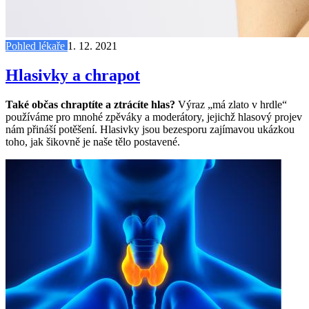
Pohled lékaře
1. 12. 2021
Hlasivky a chrapot
Také občas chraptíte a ztrácíte hlas?
Výraz „má zlato v hrdle“
používáme pro mnohé zpěváky a moderátory, jejichž hlasový projev
nám přináší potěšení. Hlasivky jsou bezesporu zajímavou ukázkou
toho, jak šikovně je naše tělo postavené.