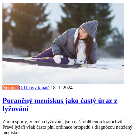
Nemoci
Od hlavy k patě
18. 1. 2024
Poraněný meniskus jako častý úraz z
lyžování
Zimní sporty, zejména lyžování, jsou naší oblíbenou kratochvílí.
Právě lyžaři však často plní ordinace ortopedů s diagnózou natržený
meniskus.