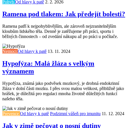
Pohyb
Od hlavy k patě
2. 2. 2026
Ramena pod tlakem: Jak předejít bolesti?
Ramena patří k nejpohyblivějším, ale zároveň nejzranitelnějším
kloubům lidského těla. Denně je zatěžujeme při práci, sportu i
běžných činnostech – od zvedání nákupu až po práci u počítače.
Nemoci
Od hlavy k patě
13. 11. 2024
Hypofýza: Malá žláza s velkým
významem
Hypofýza, známá jako podvěsek mozkový, je drobná endokrinní
žláza v dolní části mozku. I přes svou malou velikost, přibližně jako
hrášek, je důležitá pro regulaci mnoha životně důležitých funkcí
našeho těla.
Prevence
Od hlavy k patě
Podzimní vášeň pro imunitu
11. 12. 2024
Jak v zimě pečovat o nosní dutiny