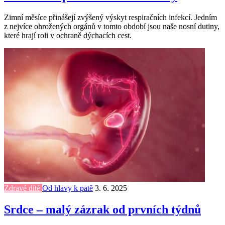
Zimní měsíce přinášejí zvýšený výskyt respiračních infekcí. Jedním
z nejvíce ohrožených orgánů v tomto období jsou naše nosní dutiny,
které hrají roli v ochraně dýchacích cest.
Zdravé dítě
Od hlavy k patě
3. 6. 2025
Srdce – malý zázrak od prvních týdnů