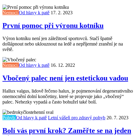
Nemoci
Od hlavy k patě
17. 2. 2023
První pomoc při výronu kotníku
Výron kotníku není jen záležitostí sportovců. Stačí špatně
došlápnout nebo uklouznout na ledě a nepříjemné zranění je na
světě.
Nemoci
Od hlavy k patě
16. 12. 2022
Vbočený palec není jen estetickou vadou
Hallux valgus, lidově řečeno halux, je pojmenování degenerativního
onemocnění dolní končetiny, které se projevuje jako „vbočený“
palec. Nehezky vypadá a často bohužel také bolí.
Pohyb
Od hlavy k patě
Letní vášeň pro zdravý pohyb
20. 7. 2023
Bolí vás první krok? Zaměřte se na jeden