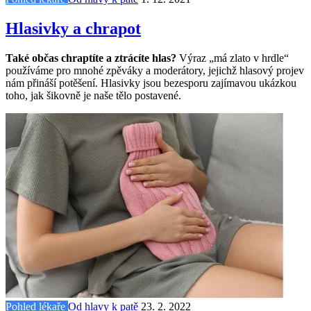
Hlasivky a chrapot
Také občas chraptíte a ztrácíte hlas?
Výraz „má zlato v hrdle“
používáme pro mnohé zpěváky a moderátory, jejichž hlasový projev
nám přináší potěšení. Hlasivky jsou bezesporu zajímavou ukázkou
toho, jak šikovně je naše tělo postavené.
Pohled lékaře
Od hlavy k patě
23. 2. 2022