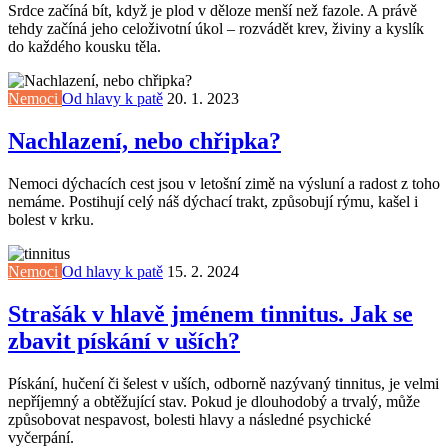
Srdce začíná bít, když je plod v děloze menší než fazole. A právě
tehdy začíná jeho celoživotní úkol – rozvádět krev, živiny a kyslík
do každého kousku těla.
Nemoci
Od hlavy k patě
20. 1. 2023
Nachlazení, nebo chřipka?
Nemoci dýchacích cest jsou v letošní zimě na výsluní a radost z toho
nemáme. Postihují celý náš dýchací trakt, způsobují rýmu, kašel i
bolest v krku.
Nemoci
Od hlavy k patě
15. 2. 2024
Strašák v hlavě jménem tinnitus. Jak se
zbavit pískání v uších?
Pískání, hučení či šelest v uších, odborně nazývaný tinnitus, je velmi
nepříjemný a obtěžující stav. Pokud je dlouhodobý a trvalý, může
způsobovat nespavost, bolesti hlavy a následné psychické
vyčerpání.