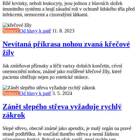
Bílé krvinky, neboli leukocyty, jsou jednou z hlavních složek
imunitního systému a hrají zásadní roli v ochraně lidského těla před
infekcemi, nemocemi a cizorodými látkami.
Nemoci
Od hlavy k patě
11. 8. 2023
Nevítaná příkrasa nohou zvaná křečové
žíly
Jak zmírňovat příznaky a léčit varixy dolních končetin, cévní
onemocnění nohou, známé jako rozšířené křečové žíly, které
pacienta obtěžuje nejen po estetické stránce.
Nemoci
Od hlavy k patě
3. 5. 2024
Zánět slepého střeva vyžaduje rychlý
zákrok
Slepé střevo, obecně známé jako apendix, je malý orgán na pravé
straně podbřišku. Je součástí tlustého střeva a nemá žádnou
významnou funkci. Pokud se však zanítí, musí rychle ven.