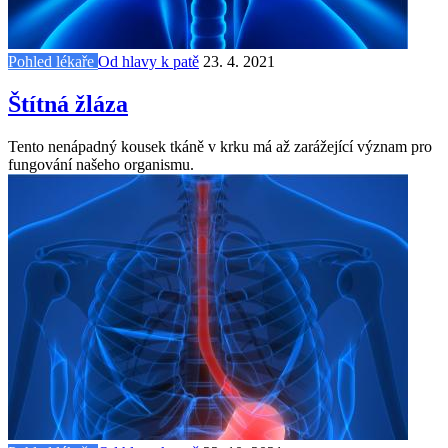
Pohled lékaře
Od hlavy k patě
23. 4. 2021
Štítná žláza
Tento nenápadný kousek tkáně v krku má až zarážející význam pro
fungování našeho organismu.