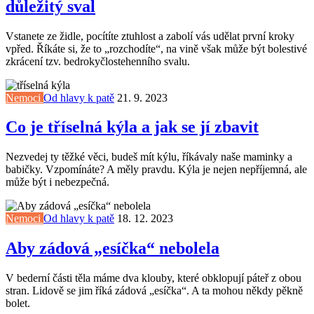
důležitý sval
Vstanete ze židle, pocítíte ztuhlost a zabolí vás udělat první kroky
vpřed. Říkáte si, že to „rozchodíte“, na vině však může být bolestivé
zkrácení tzv. bedrokyčlostehenního svalu.
Nemoci
Od hlavy k patě
21. 9. 2023
Co je tříselná kýla a jak se jí zbavit
Nezvedej ty těžké věci, budeš mít kýlu, říkávaly naše maminky a
babičky. Vzpomínáte? A měly pravdu. Kýla je nejen nepříjemná, ale
může být i nebezpečná.
Nemoci
Od hlavy k patě
18. 12. 2023
Aby zádová „esíčka“ nebolela
V bederní části těla máme dva klouby, které obklopují páteř z obou
stran. Lidově se jim říká zádová „esíčka“. A ta mohou někdy pěkně
bolet.