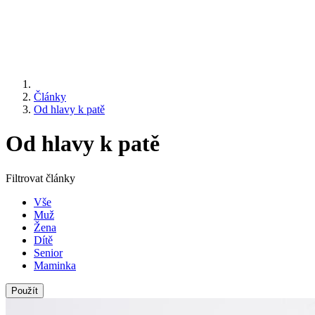
Články
Od hlavy k patě
Od hlavy k patě
Filtrovat články
Vše
Muž
Žena
Dítě
Senior
Maminka