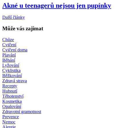
Akné u teenagerů nejsou jen pupínky
Další články
Může vás zajímat
Chůze
Cvičení
Cvičení doma
Plavání
Běhání
Lyžování
Cyklistika
Běžkování
Zdravá strava
Recepty
Hubnutí
Těhotenství
Kosmetika
Opalování
Zdravotní gramotnost
Prevence
Nemoc
Alergie