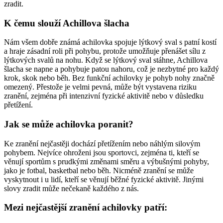
zradit.
K čemu slouží Achillova šlacha
Nám všem dobře známá achilovka spojuje lýtkový sval s patní kostí
a hraje zásadní roli při pohybu, protože umožňuje přenášet sílu z
lýtkových svalů na nohu. Když se lýtkový sval stáhne, Achillova
šlacha se napne a pohybuje patou nahoru, což je nezbytné pro každý
krok, skok nebo běh. Bez funkční achilovky je pohyb nohy značně
omezený. Přestože je velmi pevná, může být vystavena riziku
zranění, zejména při intenzivní fyzické aktivitě nebo v důsledku
přetížení.
Jak se může achilovka poranit?
Ke zranění nejčastěji dochází přetížením nebo náhlým silovým
pohybem. Nejvíce ohroženi jsou sportovci, zejména ti, kteří se
věnují sportům s prudkými změnami směru a výbušnými pohyby,
jako je fotbal, basketbal nebo běh. Nicméně zranění se může
vyskytnout i u lidí, kteří se věnují běžné fyzické aktivitě. Jinými
slovy zradit může nečekaně každého z nás.
Mezi nejčastější zranění achilovky patří: