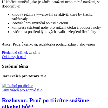
U lehčích zranění, jako je zánět, natažení nebo mírné natržení, se
doporučuje:
klidový režim a vyvarování se aktivit, které by šlachu
zatěžovaly
ledování pro zmírnění bolesti a otoku
komprese (stažení) nohy pro snížení otoku a podporu nohy
cvičení na posílení lýtkových svalů a zlepšení flexibility
Autor:
Petra Škeříková, redaktorka portálu Zdraví jako vášeň
Předchozí článek ze série
Od hlavy k patě
Sezónní téma
Jarní vášeň pro zdravé tělo
Jarní vášeň pro zdravé tělo
Rozhovor: Proč po třicítce snášíme
alkohol hůř?