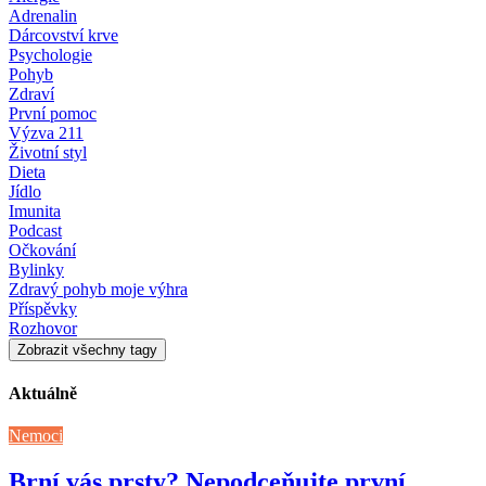
Adrenalin
Dárcovství krve
Psychologie
Pohyb
Zdraví
První pomoc
Výzva 211
Životní styl
Dieta
Jídlo
Imunita
Podcast
Očkování
Bylinky
Zdravý pohyb moje výhra
Příspěvky
Rozhovor
Zobrazit všechny tagy
Aktuálně
Nemoci
Brní vás prsty? Nepodceňujte první