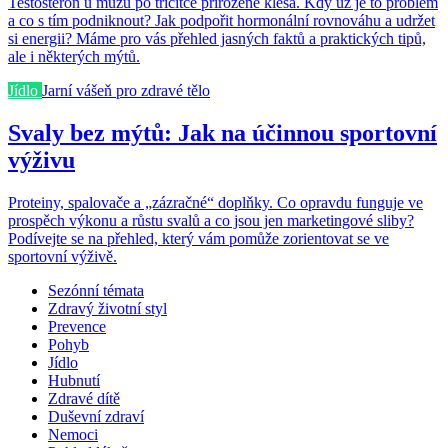
Testosteron u mužů po třicítce přirozeně klesá. Kdy už je to problém
a co s tím podniknout? Jak podpořit hormonální rovnováhu a udržet
si energii? Máme pro vás přehled jasných faktů a praktických tipů,
ale i některých mýtů.
Jídlo
Jarní vášeň pro zdravé tělo
Svaly bez mýtů: Jak na účinnou sportovní
výživu
Proteiny, spalovače a „zázračné“ doplňky. Co opravdu funguje ve
prospěch výkonu a růstu svalů a co jsou jen marketingové sliby?
Podívejte se na přehled, který vám pomůže zorientovat se ve
sportovní výživě.
Sezónní témata
Zdravý životní styl
Prevence
Pohyb
Jídlo
Hubnutí
Zdravé dítě
Duševní zdraví
Nemoci