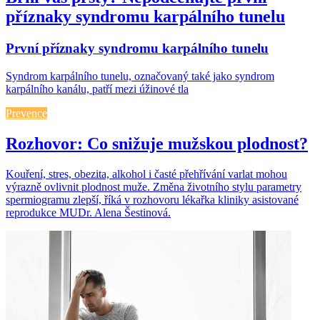
příznaky syndromu karpálního tunelu
První příznaky syndromu karpálního tunelu
Syndrom karpálního tunelu, označovaný také jako syndrom
karpálního kanálu, patří mezi úžinové tla
Prevence
Rozhovor: Co snižuje mužskou plodnost?
Kouření, stres, obezita, alkohol i časté přehřívání varlat mohou
výrazně ovlivnit plodnost muže. Změna životního stylu parametry
spermiogramu zlepší, říká v rozhovoru lékařka kliniky asistované
reprodukce MUDr. Alena Šestinová.