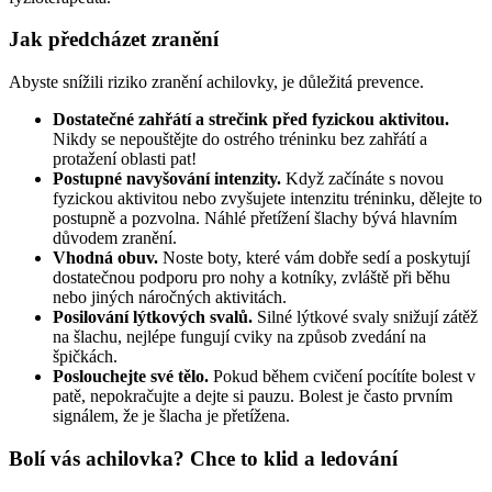
Jak předcházet zranění
Abyste snížili riziko zranění achilovky, je důležitá prevence.
Dostatečné zahřátí a strečink před fyzickou aktivitou.
Nikdy se nepouštějte do ostrého tréninku bez zahřátí a
protažení oblasti pat!
Postupné navyšování intenzity.
Když začínáte s novou
fyzickou aktivitou nebo zvyšujete intenzitu tréninku, dělejte to
postupně a pozvolna. Náhlé přetížení šlachy bývá hlavním
důvodem zranění.
Vhodná obuv.
Noste boty, které vám dobře sedí a poskytují
dostatečnou podporu pro nohy a kotníky, zvláště při běhu
nebo jiných náročných aktivitách.
Posilování lýtkových svalů.
Silné lýtkové svaly snižují zátěž
na šlachu, nejlépe fungují cviky na způsob zvedání na
špičkách.
Poslouchejte své tělo.
Pokud během cvičení pocítíte bolest v
patě, nepokračujte a dejte si pauzu. Bolest je často prvním
signálem, že je šlacha je přetížena.
Bolí vás achilovka? Chce to klid a ledování