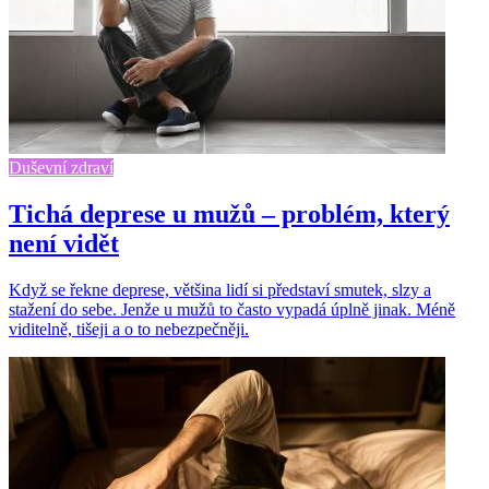
Duševní zdraví
Tichá deprese u mužů – problém, který
není vidět
Když se řekne deprese, většina lidí si představí smutek, slzy a
stažení do sebe. Jenže u mužů to často vypadá úplně jinak. Méně
viditelně, tišeji a o to nebezpečněji.