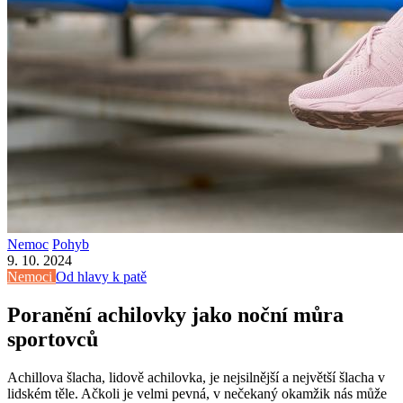
Nemoc
Pohyb
9. 10. 2024
Nemoci
Od hlavy k patě
Poranění achilovky jako noční můra
sportovců
Achillova šlacha, lidově achilovka, je nejsilnější a největší šlacha v
lidském těle. Ačkoli je velmi pevná, v nečekaný okamžik nás může