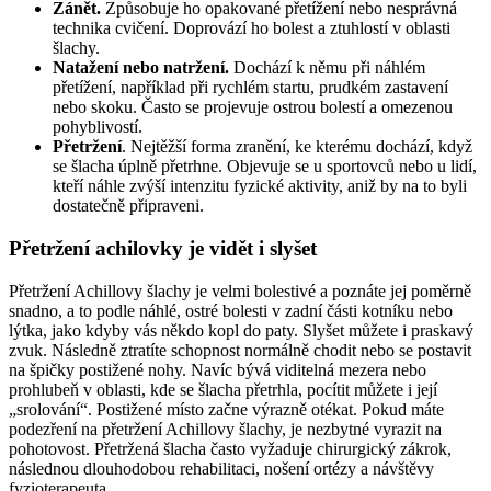
Zánět.
Způsobuje ho opakované přetížení nebo nesprávná
technika cvičení. Doprovází ho bolest a ztuhlostí v oblasti
šlachy.
Natažení nebo natržení.
Dochází k němu při náhlém
přetížení, například při rychlém startu, prudkém zastavení
nebo skoku. Často se projevuje ostrou bolestí a omezenou
pohyblivostí.
Přetržení
. Nejtěžší forma zranění, ke kterému dochází, když
se šlacha úplně přetrhne. Objevuje se u sportovců nebo u lidí,
kteří náhle zvýší intenzitu fyzické aktivity, aniž by na to byli
dostatečně připraveni.
Přetržení achilovky je vidět i slyšet
Přetržení Achillovy šlachy je velmi bolestivé a poznáte jej poměrně
snadno, a to podle náhlé, ostré bolesti v zadní části kotníku nebo
lýtka, jako kdyby vás někdo kopl do paty. Slyšet můžete i praskavý
zvuk. Následně ztratíte schopnost normálně chodit nebo se postavit
na špičky postižené nohy. Navíc bývá viditelná mezera nebo
prohlubeň v oblasti, kde se šlacha přetrhla, pocítit můžete i její
„srolování“. Postižené místo začne výrazně otékat. Pokud máte
podezření na přetržení Achillovy šlachy, je nezbytné vyrazit na
pohotovost. Přetržená šlacha často vyžaduje chirurgický zákrok,
následnou dlouhodobou rehabilitaci, nošení ortézy a návštěvy
fyzioterapeuta.