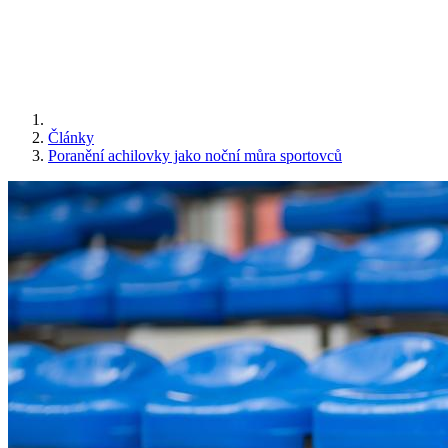
Články
Poranění achilovky jako noční můra sportovců