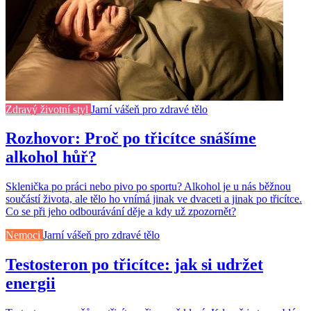
Zdravý životní styl
Jarní vášeň pro zdravé tělo
Rozhovor: Proč po třicítce snášíme
alkohol hůř?
Sklenička po práci nebo pivo po sportu? Alkohol je u nás běžnou
součástí života, ale tělo ho vnímá jinak ve dvaceti a jinak po třicítce.
Co se při jeho odbourávání děje a kdy už zpozornět?
Nemoci
Jarní vášeň pro zdravé tělo
Testosteron po třicítce: jak si udržet
energii