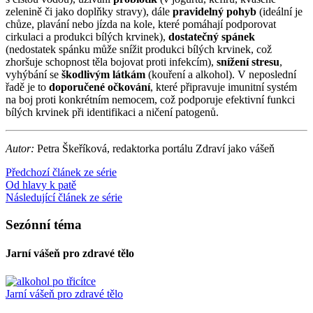
zelenině či jako doplňky stravy), dále
pravidelný pohyb
(ideální je
chůze, plavání nebo jízda na kole, které pomáhají podporovat
cirkulaci a produkci bílých krvinek),
dostatečný spánek
(nedostatek spánku může snížit produkci bílých krvinek, což
zhoršuje schopnost těla bojovat proti infekcím),
snížení stresu
,
vyhýbání se
škodlivým látkám
(kouření a alkohol). V neposlední
řadě je to
doporučené očkování
, které připravuje imunitní systém
na boj proti konkrétním nemocem, což podporuje efektivní funkci
bílých krvinek při identifikaci a ničení patogenů.
Autor:
Petra Škeříková, redaktorka portálu Zdraví jako vášeň
Předchozí článek ze série
Od hlavy k patě
Následující článek ze série
Sezónní téma
Jarní vášeň pro zdravé tělo
Jarní vášeň pro zdravé tělo