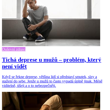
Duševní zdraví
Tichá deprese u mužů – problém, který
není vidět
Když se řekne deprese, většina lidí si představí smutek, slzy a
stažení do sebe. Jenže u mužů to často vypadá úplně jinak. Méně
viditelně, tišeji a o to nebezpečněji.