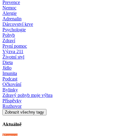
Prevence
Nemoc
Alergie
Adrenalin
Dárcovství krve
Psychologie
Pohyb
Zdraví
První pomoc
Výzva 211
Životní styl
Dieta
Jídlo
Imunita
Podcast
Očkování
Bylinky
Zdravý pohyb moje výhra
Příspěvky
Rozhovor
Zobrazit všechny tagy
Aktuálně