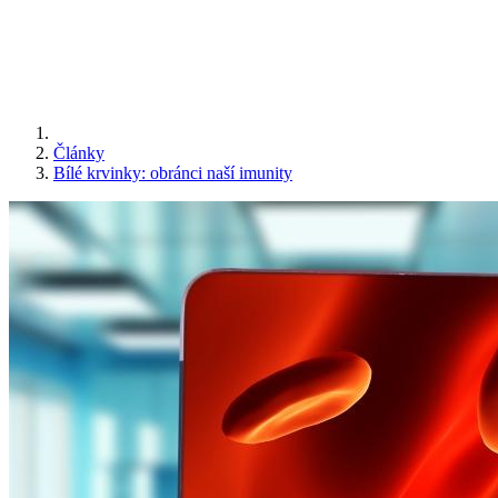
Články
Bílé krvinky: obránci naší imunity