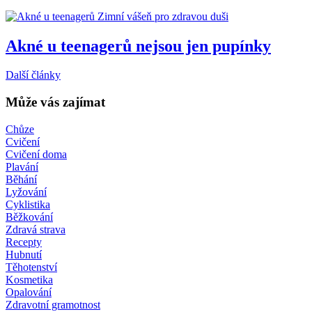
Zimní vášeň pro zdravou duši
Akné u teenagerů nejsou jen pupínky
Další články
Může vás zajímat
Chůze
Cvičení
Cvičení doma
Plavání
Běhání
Lyžování
Cyklistika
Běžkování
Zdravá strava
Recepty
Hubnutí
Těhotenství
Kosmetika
Opalování
Zdravotní gramotnost