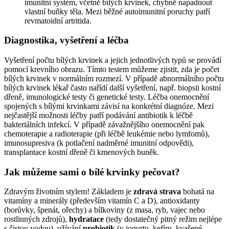
imunitní systém, včetně bílých krvinek, chybně napadnout
vlastní buňky těla. Mezi běžné autoimunitní poruchy patří
revmatoidní artritida.
Diagnostika, vyšetření a léčba
Vyšetření počtu bílých krvinek a jejich jednotlivých typů se provádí
pomocí krevního obrazu. Tímto testem můžeme zjistit, zda je počet
bílých krvinek v normálním rozmezí. V případě abnormálního počtu
bílých krvinek lékař často nařídí další vyšetření, např. biopsii kostní
dřeně, imunologické testy či genetické testy. Léčba onemocnění
spojených s bílými krvinkami závisí na konkrétní diagnóze. Mezi
nejčastější možnosti léčby patří podávání antibiotik k léčbě
bakteriálních infekcí. V případě závažnějšího onemocnění pak
chemoterapie a radioterapie (při léčbě leukémie nebo lymfomů),
imunosupresiva (k potlačení nadměrné imunitní odpovědi),
transplantace kostní dřeně či kmenových buněk.
Jak můžeme sami o bílé krvinky pečovat?
Zdravým životním stylem! Základem je
zdravá strava
bohatá na
vitamíny a minerály (především vitamín C a D), antioxidanty
(borůvky, špenát, ořechy) a bílkoviny (z masa, ryb, vajec nebo
rostlinných zdrojů),
hydratace
(tedy dostatečný pitný režim nejlépe
s čistou vodou), užívání
probiotik
(v jogurtu, kefíru, kvašené