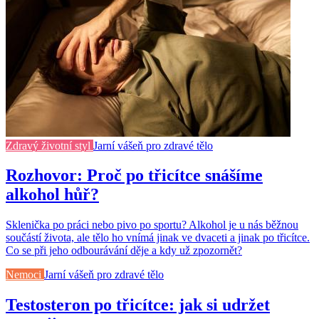
Zdravý životní styl
Jarní vášeň pro zdravé tělo
Rozhovor: Proč po třicítce snášíme
alkohol hůř?
Sklenička po práci nebo pivo po sportu? Alkohol je u nás běžnou
součástí života, ale tělo ho vnímá jinak ve dvaceti a jinak po třicítce.
Co se při jeho odbourávání děje a kdy už zpozornět?
Nemoci
Jarní vášeň pro zdravé tělo
Testosteron po třicítce: jak si udržet