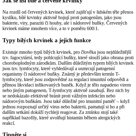
Jak se liší bílé a červené krvinky
Na rozdíl od červených krvinek, které zajišťují v lidském těle přenos
kyslíku, bílé krvinky aktivně bojují proti patogenům, jako jsou
bakterie, viry, paraziti či houby, ale i nádorové buňky. Červených
krvinek máme mnohem více, a to v poměru 600:1.
Typy bílých krvinek a jejich funkce
Existuje mnoho typů bílých krvinek, pro člověka jsou nejdůležitější
tzv. fagocytární, tedy pohlcující buňky, které slouží jako obrana proti
choroboplodným zárodkům. Dalším důležitým typem bílých krvinek
jsou tzv. lymfocyty, které vyhledávají a usmrcují patogenní
organismy či nádorové buňky. Známý je především termín T-
lymfocyty, které jsou zodpovědné za regulaci imunitní odpovědi a
přímou likvidaci infikovaných buněk. Když je tělo napadeno virem
nebo jiným patogenem, T-lymfocyty aktivně zasahují. Bez nich by
se nedokázalo efektivně bránit proti vážným infekcím nebo
nádorovým buňkám. Jsou také důležité pro imunitní paměť – když
jednou rozpoznají určitý virus nebo bakterii, pamatují si ho a při
dalším setkání dokáží rychleji reagovat. Za zmínku stojí také
například bazofily, které uvolňují histamin během alergických
reakcí.
Tipněte si