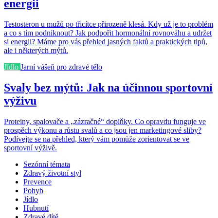
energii
Testosteron u mužů po třicítce přirozeně klesá. Kdy už je to problém
a co s tím podniknout? Jak podpořit hormonální rovnováhu a udržet
si energii? Máme pro vás přehled jasných faktů a praktických tipů,
ale i některých mýtů.
Jídlo
Jarní vášeň pro zdravé tělo
Svaly bez mýtů: Jak na účinnou sportovní
výživu
Proteiny, spalovače a „zázračné“ doplňky. Co opravdu funguje ve
prospěch výkonu a růstu svalů a co jsou jen marketingové sliby?
Podívejte se na přehled, který vám pomůže zorientovat se ve
sportovní výživě.
Sezónní témata
Zdravý životní styl
Prevence
Pohyb
Jídlo
Hubnutí
Zdravé dítě