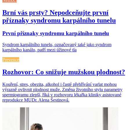
Nemoci
Brní vás prsty? Nepodceňujte první
příznaky syndromu karpálního tunelu
První příznaky syndromu karpálního tunelu
Syndrom karpálního tunelu, označovaný také jako syndrom
karpálního kanálu, patří mezi úžinové tla
Prevence
Rozhovor: Co snižuje mužskou plodnost?
Kouření, stres, obezita, alkohol i časté přehřívání varlat mohou
výrazně ovlivnit plodnost muže. Změna životního stylu parametry
spermiogramu zlepší, říká v rozhovoru lékařka kliniky asistované
reprodukce MUDr. Alena Šestinová.