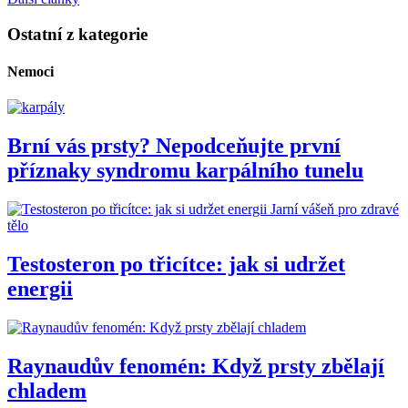
Ostatní z kategorie
Nemoci
Brní vás prsty? Nepodceňujte první
příznaky syndromu karpálního tunelu
Jarní vášeň pro zdravé
tělo
Testosteron po třicítce: jak si udržet
energii
Raynaudův fenomén: Když prsty zbělají
chladem