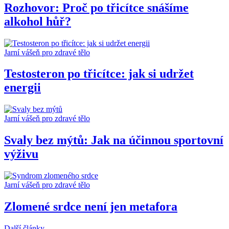
Rozhovor: Proč po třicítce snášíme
alkohol hůř?
Jarní vášeň pro zdravé tělo
Testosteron po třicítce: jak si udržet
energii
Jarní vášeň pro zdravé tělo
Svaly bez mýtů: Jak na účinnou sportovní
výživu
Jarní vášeň pro zdravé tělo
Zlomené srdce není jen metafora
Další články