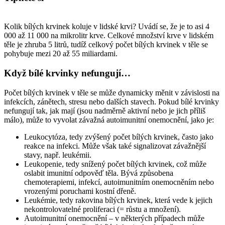
Kolik bílých krvinek koluje v lidské krvi? Uvádí se, že je to asi 4
000 až 11 000 na mikrolitr krve. Celkové množství krve v lidském
těle je zhruba 5 litrů, tudíž celkový počet bílých krvinek v těle se
pohybuje mezi 20 až 55 miliardami.
Když bílé krvinky nefungují…
Počet bílých krvinek v těle se může dynamicky měnit v závislosti na
infekcích, zánětech, stresu nebo dalších stavech. Pokud bílé krvinky
nefungují tak, jak mají (jsou nadměrně aktivní nebo je jich příliš
málo), může to vyvolat závažná autoimunitní onemocnění, jako je:
Leukocytóza, tedy zvýšený počet bílých krvinek, často jako
reakce na infekci. Může však také signalizovat závažnější
stavy, např. leukémii.
Leukopenie, tedy snížený počet bílých krvinek, což může
oslabit imunitní odpověď těla. Bývá způsobena
chemoterapiemi, infekcí, autoimunitním onemocněním nebo
vrozenými poruchami kostní dřeně.
Leukémie, tedy rakovina bílých krvinek, která vede k jejich
nekontrolovatelné proliferaci (= růstu a množení).
Autoimunitní onemocnění – v některých případech může