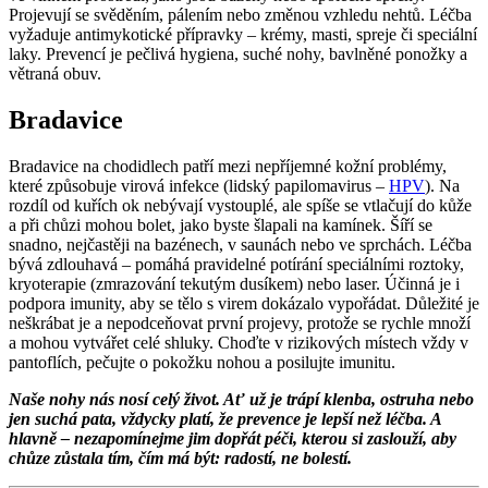
Projevují se svěděním, pálením nebo změnou vzhledu nehtů. Léčba
vyžaduje antimykotické přípravky – krémy, masti, spreje či speciální
laky. Prevencí je pečlivá hygiena, suché nohy, bavlněné ponožky a
větraná obuv.
Bradavice
Bradavice na chodidlech patří mezi nepříjemné kožní problémy,
které způsobuje virová infekce (lidský papilomavirus –
HPV
). Na
rozdíl od kuřích ok nebývají vystouplé, ale spíše se vtlačují do kůže
a při chůzi mohou bolet, jako byste šlapali na kamínek. Šíří se
snadno, nejčastěji na bazénech, v saunách nebo ve sprchách. Léčba
bývá zdlouhavá – pomáhá pravidelné potírání speciálními roztoky,
kryoterapie (zmrazování tekutým dusíkem) nebo laser. Účinná je i
podpora imunity, aby se tělo s virem dokázalo vypořádat. Důležité je
neškrábat je a nepodceňovat první projevy, protože se rychle množí
a mohou vytvářet celé shluky. Choďte v rizikových místech vždy v
pantoflích, pečujte o pokožku nohou a posilujte imunitu.
Naše nohy nás nosí celý život. Ať už je trápí klenba, ostruha nebo
jen suchá pata, vždycky platí, že prevence je lepší než léčba. A
hlavně – nezapomínejme jim dopřát péči, kterou si zaslouží, aby
chůze zůstala tím, čím má být: radostí, ne bolestí.