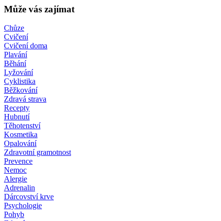
Může vás zajímat
Chůze
Cvičení
Cvičení doma
Plavání
Běhání
Lyžování
Cyklistika
Běžkování
Zdravá strava
Recepty
Hubnutí
Těhotenství
Kosmetika
Opalování
Zdravotní gramotnost
Prevence
Nemoc
Alergie
Adrenalin
Dárcovství krve
Psychologie
Pohyb