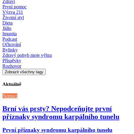
Zdraví
První pomoc
Výzva 211
Životní styl
Dieta
Jídlo
Imunita
Podcast
Očkování
Bylinky
Zdravý pohyb moje výhra
Příspěvky
Rozhovor
Zobrazit všechny tagy
Aktuálně
Nemoci
Brní vás prsty? Nepodceňujte první
příznaky syndromu karpálního tunelu
První příznaky syndromu karpálního tunelu