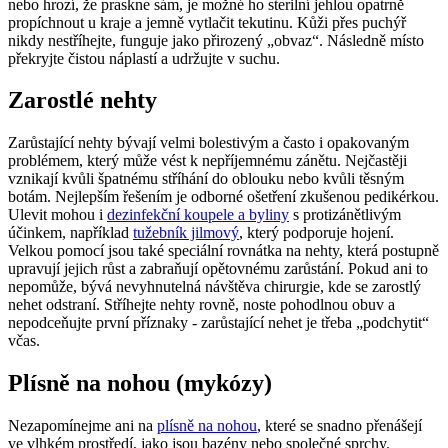
nebo hrozí, že praskne sám, je možné ho sterilní jehlou opatrně
propíchnout u kraje a jemně vytlačit tekutinu. Kůži přes puchýř
nikdy nestříhejte, funguje jako přirozený „obvaz“. Následně místo
překryjte čistou náplastí a udržujte v suchu.
Zarostlé nehty
Zarůstající nehty bývají velmi bolestivým a často i opakovaným
problémem, který může vést k nepříjemnému zánětu. Nejčastěji
vznikají kvůli špatnému stříhání do oblouku nebo kvůli těsným
botám. Nejlepším řešením je odborné ošetření zkušenou pedikérkou.
Ulevit mohou i
dezinfekční koupele a byliny
s protizánětlivým
účinkem, například
tužebník jilmový
, který podporuje hojení.
Velkou pomocí jsou také speciální rovnátka na nehty, která postupně
upravují jejich růst a zabraňují opětovnému zarůstání. Pokud ani to
nepomůže, bývá nevyhnutelná návštěva chirurgie, kde se zarostlý
nehet odstraní. Stříhejte nehty rovně, noste pohodlnou obuv a
nepodceňujte první příznaky - zarůstající nehet je třeba „podchytit“
včas.
Plísně na nohou (mykózy)
Nezapomínejme ani na
plísně na nohou
, které se snadno přenášejí
ve vlhkém prostředí, jako jsou bazény nebo společné sprchy.