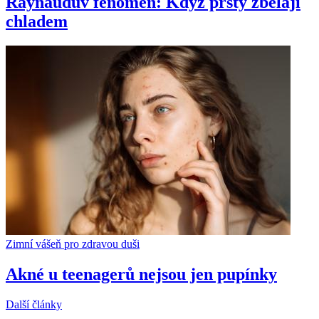
Raynaudův fenomén: Když prsty zbělají
chladem
Zimní vášeň pro zdravou duši
Akné u teenagerů nejsou jen pupínky
Další články