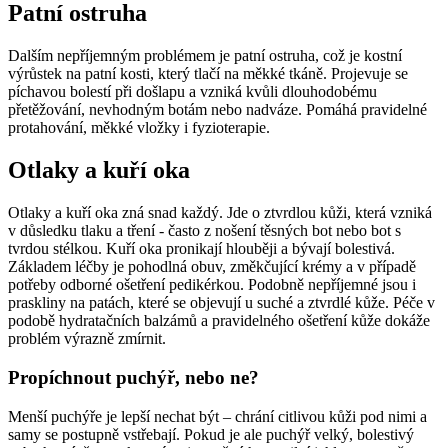
Patní ostruha
Dalším nepříjemným problémem je patní ostruha, což je kostní
výrůstek na patní kosti, který tlačí na měkké tkáně. Projevuje se
píchavou bolestí při došlapu a vzniká kvůli dlouhodobému
přetěžování, nevhodným botám nebo nadváze. Pomáhá pravidelné
protahování, měkké vložky i fyzioterapie.
Otlaky a kuří oka
Otlaky a kuří oka zná snad každý. Jde o ztvrdlou kůži, která vzniká
v důsledku tlaku a tření - často z nošení těsných bot nebo bot s
tvrdou stélkou. Kuří oka pronikají hlouběji a bývají bolestivá.
Základem léčby je pohodlná obuv, změkčující krémy a v případě
potřeby odborné ošetření pedikérkou. Podobně nepříjemné jsou i
praskliny na patách, které se objevují u suché a ztvrdlé kůže. Péče v
podobě hydratačních balzámů a pravidelného ošetření kůže dokáže
problém výrazně zmírnit.
Propíchnout puchýř, nebo ne?
Menší puchýře je lepší nechat být – chrání citlivou kůži pod nimi a
samy se postupně vstřebají. Pokud je ale puchýř velký, bolestivý