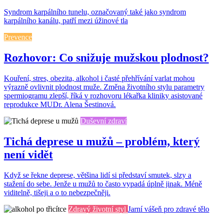
Syndrom karpálního tunelu, označovaný také jako syndrom
karpálního kanálu, patří mezi úžinové tla
Prevence
Rozhovor: Co snižuje mužskou plodnost?
Kouření, stres, obezita, alkohol i časté přehřívání varlat mohou
výrazně ovlivnit plodnost muže. Změna životního stylu parametry
spermiogramu zlepší, říká v rozhovoru lékařka kliniky asistované
reprodukce MUDr. Alena Šestinová.
Duševní zdraví
Tichá deprese u mužů – problém, který
není vidět
Když se řekne deprese, většina lidí si představí smutek, slzy a
stažení do sebe. Jenže u mužů to často vypadá úplně jinak. Méně
viditelně, tišeji a o to nebezpečněji.
Zdravý životní styl
Jarní vášeň pro zdravé tělo