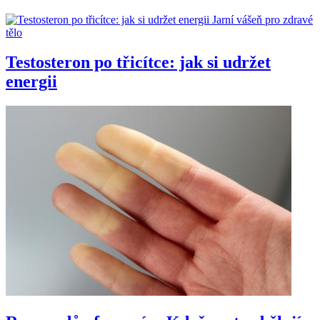
Jarní vášeň pro zdravé
tělo
Testosteron po třicítce: jak si udržet
energii