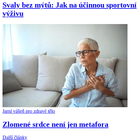
Svaly bez mýtů: Jak na účinnou sportovní
výživu
Jarní vášeň pro zdravé tělo
Zlomené srdce není jen metafora
Další články