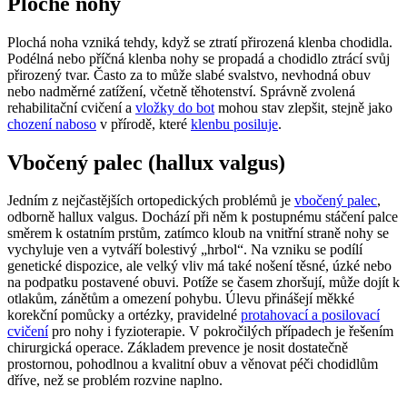
Ploché nohy
Plochá noha vzniká tehdy, když se ztratí přirozená klenba chodidla.
Podélná nebo příčná klenba nohy se propadá a chodidlo ztrácí svůj
přirozený tvar. Často za to může slabé svalstvo, nevhodná obuv
nebo nadměrné zatížení, včetně těhotenství. Správně zvolená
rehabilitační cvičení a
vložky do bot
mohou stav zlepšit, stejně jako
chození naboso
v přírodě, které
klenbu posiluje
.
Vbočený palec (hallux valgus)
Jedním z nejčastějších ortopedických problémů je
vbočený palec
,
odborně hallux valgus. Dochází při něm k postupnému stáčení palce
směrem k ostatním prstům, zatímco kloub na vnitřní straně nohy se
vychyluje ven a vytváří bolestivý „hrbol“. Na vzniku se podílí
genetické dispozice, ale velký vliv má také nošení těsné, úzké nebo
na podpatku postavené obuvi. Potíže se časem zhoršují, může dojít k
otlakům, zánětům a omezení pohybu. Úlevu přinášejí měkké
korekční pomůcky a ortézky, pravidelné
protahovací a posilovací
cvičení
pro nohy i fyzioterapie. V pokročilých případech je řešením
chirurgická operace. Základem prevence je nosit dostatečně
prostornou, pohodlnou a kvalitní obuv a věnovat péči chodidlům
dříve, než se problém rozvine naplno.