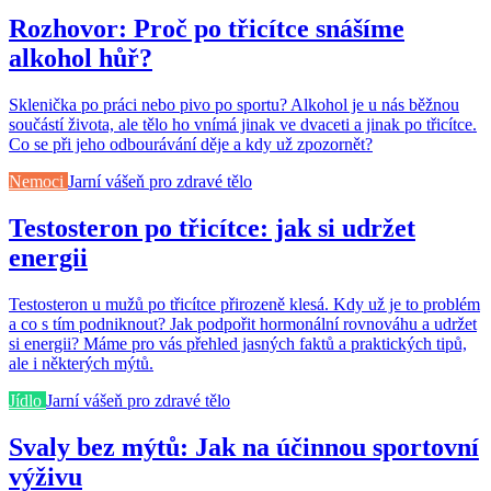
Rozhovor: Proč po třicítce snášíme
alkohol hůř?
Sklenička po práci nebo pivo po sportu? Alkohol je u nás běžnou
součástí života, ale tělo ho vnímá jinak ve dvaceti a jinak po třicítce.
Co se při jeho odbourávání děje a kdy už zpozornět?
Nemoci
Jarní vášeň pro zdravé tělo
Testosteron po třicítce: jak si udržet
energii
Testosteron u mužů po třicítce přirozeně klesá. Kdy už je to problém
a co s tím podniknout? Jak podpořit hormonální rovnováhu a udržet
si energii? Máme pro vás přehled jasných faktů a praktických tipů,
ale i některých mýtů.
Jídlo
Jarní vášeň pro zdravé tělo
Svaly bez mýtů: Jak na účinnou sportovní
výživu