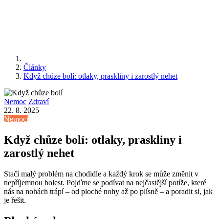
Články
Když chůze bolí: otlaky, praskliny i zarostlý nehet
Nemoc
Zdraví
22. 8. 2025
Nemoci
Když chůze bolí: otlaky, praskliny i
zarostlý nehet
Stačí malý problém na chodidle a každý krok se může změnit v
nepříjemnou bolest. Pojďme se podívat na nejčastější potíže, které
nás na nohách trápí – od ploché nohy až po plísně – a poradit si, jak
je řešit.