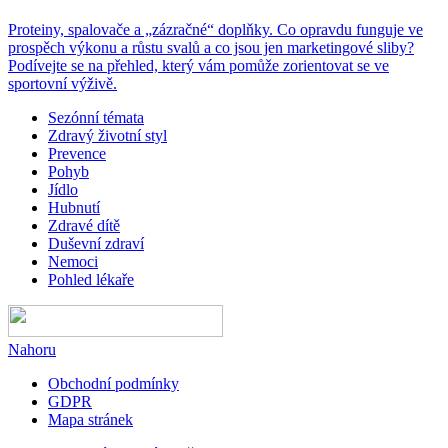
Proteiny, spalovače a „zázračné“ doplňky. Co opravdu funguje ve
prospěch výkonu a růstu svalů a co jsou jen marketingové sliby?
Podívejte se na přehled, který vám pomůže zorientovat se ve
sportovní výživě.
Sezónní témata
Zdravý životní styl
Prevence
Pohyb
Jídlo
Hubnutí
Zdravé dítě
Duševní zdraví
Nemoci
Pohled lékaře
Nahoru
Obchodní podmínky
GDPR
Mapa stránek