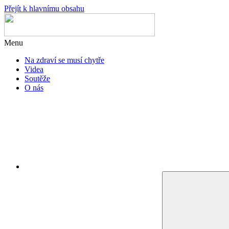
Přejít k hlavnímu obsahu
Menu
Na zdraví se musí chytře
Videa
Soutěže
O nás