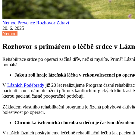
Nemoc
Prevence
Rozhovor
Zdraví
20. 6. 2025
Nemoci
Rozhovor s primářem o léčbě srdce v Lázn
Rehabilitace srdce po operaci začíná dřív, než si myslíte. Primář Lá
pomáhá.
Jakou roli hraje lázeňská léčba v rekonvalescenci po oper
V
Lázních Poděbrady
již 20 let realizujeme Program časné rehabilita
pacienti jsou k nám přeloženi přímo z kardiochirurgických klinik asi t
kterou pacienti časně pooperačně potřebují.
Základem vlastního rehabilitační programu je řízená pohybová aktivita
bolestivost po operaci.
Chronická ischemická choroba srdeční je častým důvodem p
V našich lázních poskytujeme léčebně rehabilitační léčbu jak pacien