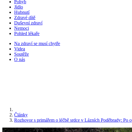
Pohyb
Jídlo
Hubnutí
Zdravé dítě
Duševní zdraví
Nemoci
Pohled lékaře
Na zdraví se musí chytře
Videa
Soutěže
O nás
Články
Rozhovor s primářem o léčbě srdce v Lázních Poděbrady: Po op