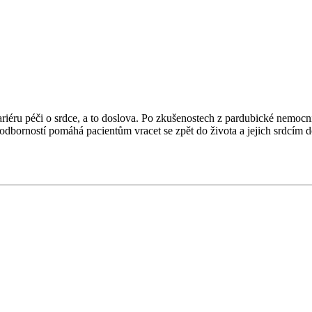
u kariéru péči o srdce, a to doslova. Po zkušenostech z pardubické nem
 odborností pomáhá pacientům vracet se zpět do života a jejich srdcím 