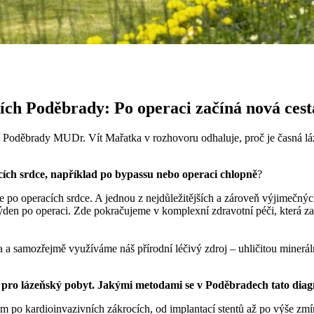
ích Poděbrady: Po operaci začíná nová cest
zní Poděbrady MUDr. Vít Mařatka v rozhovoru odhaluje, proč je časná lá
acích srdce, například po bypassu nebo operaci chlopně
?
ce po operacích srdce. A jednou z nejdůležitějších a zároveň výjimečnýc
ýden po operaci. Zde pokračujeme v komplexní zdravotní péči, která zahrn
 a samozřejmě využíváme náš přírodní léčivý zdroj – uhličitou minerální
ro lázeňský pobyt. Jakými metodami se v Poděbradech tato diagnó
tům po kardioinvazivních zákrocích, od implantací stentů až po výše z