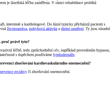
rem je lázeňská léčba zaměřena. V rámci rehabilitace probíhá
i, internisté a kardiologové. Do lázní typicky přicházejí pacienti s
rávná
životospráva
,
pohybová aktivita
a
dietní opatření
. Ty jsou zásadní
 proč právě tyto?
nvazivní léčbě, tedy zprůchodnění cév, například provedením bypassu,
ostatečností s úspěchem používáme
lymfodrenáže
.
ko prevenci zhoršování kardiovaskulárního onemocnění?
prevence recidivy
či zhoršování onemocnění.