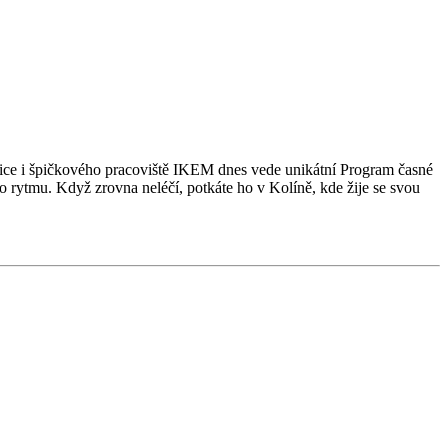
ocnice i špičkového pracoviště IKEM dnes vede unikátní Program časné
do rytmu. Když zrovna neléčí, potkáte ho v Kolíně, kde žije se svou