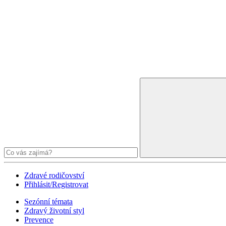
Zdravé rodičovství
Přihlásit/Registrovat
Sezónní témata
Zdravý životní styl
Prevence