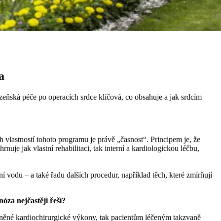
a
zeňská péče po operacích srdce klíčová, co obsahuje a jak srdcím
h vlastností tohoto programu je právě „časnost“. Principem je, že
uje jak vlastní rehabilitaci, tak interní a kardiologickou léčbu,
 vodu – a také řadu dalších procedur, například těch, které zmírňují
za nejčastěji řeší?
míněné kardiochirurgické výkony, tak pacientům léčeným takzvaně