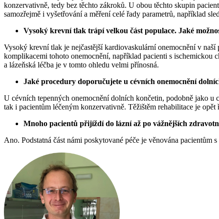
konzervativně, tedy bez těchto zákroků. U obou těchto skupin pacient
samozřejmě i vyšetřování a měření celé řady parametrů, například sl
Vysoký krevní tlak trápí velkou část populace. Jaké možno
Vysoký krevní tlak je nejčastější kardiovaskulární onemocnění v naší p
komplikacemi tohoto onemocnění, například pacienti s ischemickou ch
a lázeňská léčba je v tomto ohledu velmi přínosná.
Jaké procedury doporučujete u cévních onemocnění dolních 
U cévních tepenných onemocnění dolních končetin, podobně jako u 
tak i pacientům léčeným konzervativně. Těžištěm rehabilitace je opět
Mnoho pacientů přijíždí do lázní až po vážnějších zdravot
Ano. Podstatná část námi poskytované péče je věnována pacientům s