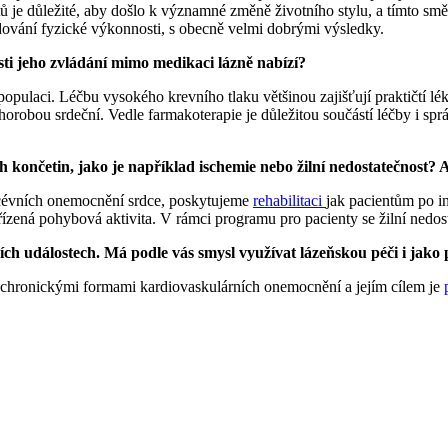
ů je důležité, aby došlo k významné změně životního stylu, a tímto smě
edování fyzické výkonnosti, s obecně velmi dobrými výsledky.
sti jeho zvládání mimo medikaci lázně nabízí?
opulaci. Léčbu vysokého krevního tlaku většinou zajišťují praktičtí lékař
orobou srdeční. Vedle farmakoterapie je důležitou součástí léčby i sp
končetin, jako je například ischemie nebo žilní nedostatečnost? A
cévních onemocnění srdce, poskytujeme
rehabilitaci
jak pacientům po i
 řízená pohybová aktivita. V rámci programu pro pacienty se žilní ned
ních událostech. Má podle vás smysl využívat lázeňskou péči i ja
 chronickými formami kardiovaskulárních onemocnění a jejím cílem je