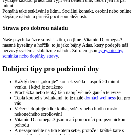
využijte každou příležitost vyjít ven během dne, třeba i jen na pár
minut.
Pomáhá také setkávání s lidmi. Sociální kontakt, osobní nebo online,
zlepšuje náladu a přináší pocit sounáležitosti.
Strava pro dobrou náladu
Naše psychika úzce souvisí s tím, co jíme. Vitamín D, omega-3
mastné kyseliny a hořčík, to je jako bájný Atlas, který podepře náš
nervový systém a stabilizuje náladu. Zdrojem jsou
ryby, ořechy,
semínka nebo doplňky stravy
.
Dobíjecí tipy pro podzimní dny
Každý den si „ukrojte“ kousek světla – aspoň 20 minut
venku, i když je zataženo
Procházka nebo lehký běh nabijí víc než gauč a televize
Teplá koupel s bylinkami, to je malé
domácí wellness
jen pro
vás
Večer si dopřejte klid: kniha, svíčky nebo hudba místo
nekonečného scrollování
Vitamín D a omega-3 jsou malí pomocníci pro psychickou
pohodu
A nezapomeňte na lidi kolem sebe, protože i krátké kafe s