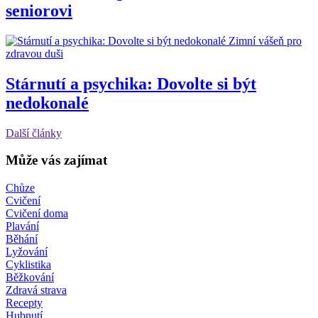
seniorovi
Zimní vášeň pro
zdravou duši
Stárnutí a psychika: Dovolte si být
nedokonalé
Další články
Může vás zajímat
Chůze
Cvičení
Cvičení doma
Plavání
Běhání
Lyžování
Cyklistika
Běžkování
Zdravá strava
Recepty
Hubnutí