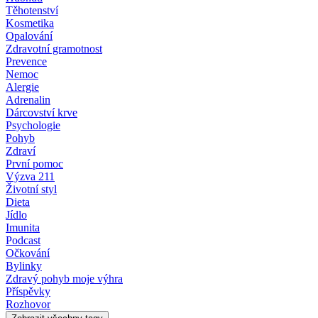
Těhotenství
Kosmetika
Opalování
Zdravotní gramotnost
Prevence
Nemoc
Alergie
Adrenalin
Dárcovství krve
Psychologie
Pohyb
Zdraví
První pomoc
Výzva 211
Životní styl
Dieta
Jídlo
Imunita
Podcast
Očkování
Bylinky
Zdravý pohyb moje výhra
Příspěvky
Rozhovor