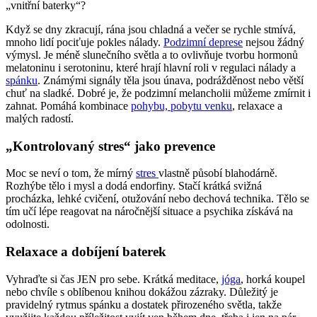
„vnitřní baterky“?
Když se dny zkracují, rána jsou chladná a večer se rychle stmívá,
mnoho lidí pociťuje pokles nálady.
Podzimní deprese
nejsou žádný
výmysl. Je méně slunečního světla a to ovlivňuje tvorbu hormonů
melatoninu i serotoninu, které hrají hlavní roli v regulaci nálady a
spánku
. Známými signály těla jsou únava, podrážděnost nebo větší
chuť na sladké. Dobré je, že podzimní melancholii můžeme zmírnit i
zahnat. Pomáhá kombinace
pohybu, pobytu venku
, relaxace a
malých radostí.
„Kontrolovaný stres“ jako prevence
Moc se neví o tom, že mírný
stres
vlastně působí blahodárně.
Rozhýbe tělo i mysl a dodá endorfiny. Stačí krátká svižná
procházka, lehké cvičení, otužování nebo dechová technika. Tělo se
tím učí lépe reagovat na náročnější situace a psychika získává na
odolnosti.
Relaxace a dobíjení baterek
Vyhraďte si čas JEN pro sebe. Krátká meditace,
jóga
, horká koupel
nebo chvíle s oblíbenou knihou dokážou zázraky. Důležitý je
pravidelný rytmus spánku a dostatek přirozeného světla, takže