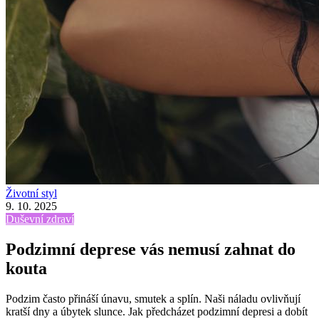
Životní styl
9. 10. 2025
Duševní zdraví
Podzimní deprese vás nemusí zahnat do
kouta
Podzim často přináší únavu, smutek a splín. Naši náladu ovlivňují
kratší dny a úbytek slunce. Jak předcházet podzimní depresi a dobít