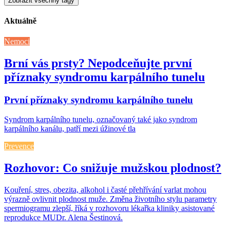
Zobrazit všechny tagy
Aktuálně
Nemoci
Brní vás prsty? Nepodceňujte první
příznaky syndromu karpálního tunelu
První příznaky syndromu karpálního tunelu
Syndrom karpálního tunelu, označovaný také jako syndrom
karpálního kanálu, patří mezi úžinové tla
Prevence
Rozhovor: Co snižuje mužskou plodnost?
Kouření, stres, obezita, alkohol i časté přehřívání varlat mohou
výrazně ovlivnit plodnost muže. Změna životního stylu parametry
spermiogramu zlepší, říká v rozhovoru lékařka kliniky asistované
reprodukce MUDr. Alena Šestinová.