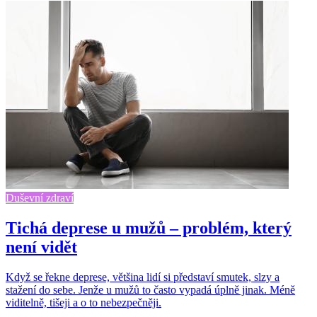
Duševní zdraví
Tichá deprese u mužů – problém, který
není vidět
Když se řekne deprese, většina lidí si představí smutek, slzy a
stažení do sebe. Jenže u mužů to často vypadá úplně jinak. Méně
viditelně, tišeji a o to nebezpečněji.