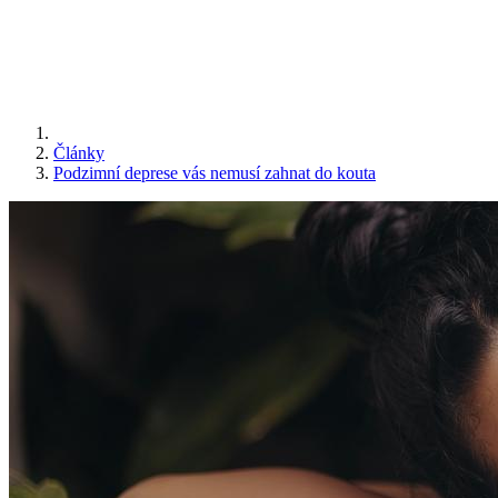
Články
Podzimní deprese vás nemusí zahnat do kouta