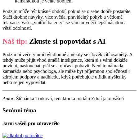
kamarádkou je velké dobíjení
Podzim může být krásné období, pokud se o sebe dobře postaráte.
Stačí drobné návyky, více světla, pravidelný pohyb a vědomá
relaxace. Vaše „vnitřní baterky“ se vám odvděčí lepší náladou a
větší odolností.
Náš tip:
Zkuste si popovídat s AI
Podzimní večery umí být dlouhé a někdy se člověk cítí osamělý. A
tehdy může přijít vhod umělá inteligence, která si s vámi dokáže
povídat, naslouchat, ptát se a občas i pobavit. Není to náhrada
kamaráda nebo psychologa, ale může být příjemnou společností i
zdrojem podpory a nadhledu, když potřebujete utřídit myšlenky
nebo se jen vypovídat.
Autor
: Štěpánka Trnková, redaktorka portálu Zdraí jako vášeň
Sezónní téma
Jarní vášeň pro zdravé tělo