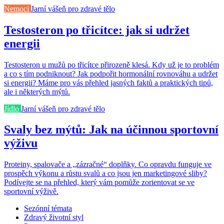
Nemoci
Jarní vášeň pro zdravé tělo
Testosteron po třicítce: jak si udržet
energii
Testosteron u mužů po třicítce přirozeně klesá. Kdy už je to problém
a co s tím podniknout? Jak podpořit hormonální rovnováhu a udržet
si energii? Máme pro vás přehled jasných faktů a praktických tipů,
ale i některých mýtů.
Jídlo
Jarní vášeň pro zdravé tělo
Svaly bez mýtů: Jak na účinnou sportovní
výživu
Proteiny, spalovače a „zázračné“ doplňky. Co opravdu funguje ve
prospěch výkonu a růstu svalů a co jsou jen marketingové sliby?
Podívejte se na přehled, který vám pomůže zorientovat se ve
sportovní výživě.
Sezónní témata
Zdravý životní styl