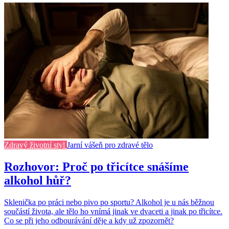
Zdravý životní styl
Jarní vášeň pro zdravé tělo
Rozhovor: Proč po třicítce snášíme
alkohol hůř?
Sklenička po práci nebo pivo po sportu? Alkohol je u nás běžnou
součástí života, ale tělo ho vnímá jinak ve dvaceti a jinak po třicítce.
Co se při jeho odbourávání děje a kdy už zpozornět?