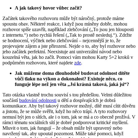
A jak takový hovor vůbec začít?
Začátek takového rozhovoru může být náročný, protože máme
spoustu obav. Některé reakce, i když jsou míněny dobře, mohou
rozhovor spíše uzavřít, například zlehčování („To jsou jen hlouposti
z internetu.“) nebo rychlá řešení („Tak to prostě nesleduj.“). Zdržte
se hodnocení, výčitek nebo zlehčování – nejcennější je to, že
projevujete zájem a jste přirození. Nejde o to, aby byl rozhovor nebo
jeho začátek perfektní. Neexistuje ani univerzální návod nebo
kouzelná věta, jak ho začít. Pomoci vám mohou Karty 5+2 kroků v
podpůrném rozhovoru, které najdete
zde
.
Jak můžeme doma dlouhodobě budovat odolnost dítěte
vůči tlaku na výkon a dokonalost? Existuje něco, co
funguje lépe než jen věta „Jsi krásná taková, jaká jsi“?
Tato otázka vlastně trochu souvisí s tou předešlou. Velmi důležitou
součástí
budování odolnosti
u dětí a dospívajících je dobrá
komunikace. Aby byl takový rozhovor možný, dítě musí cítit důvěru
a jistotu, že se může svěřit, když ho něco trápí. A tyto rozhovory
nemusí být jen o sítích, ale i o tom, jak se má a co obecně prožívá. V
rámci tématu sociálních sítí je dobré podporovat kritické myšlení.
Mluvit o tom, jak fungují – že obsah může být upravený nebo
navržený tak, aby upoutal pozornost. Může také pomoci, když