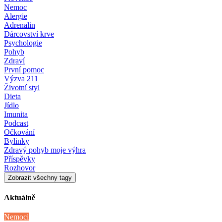
Nemoc
Alergie
Adrenalin
Dárcovství krve
Psychologie
Pohyb
Zdraví
První pomoc
Výzva 211
Životní styl
Dieta
Jídlo
Imunita
Podcast
Očkování
Bylinky
Zdravý pohyb moje výhra
Příspěvky
Rozhovor
Zobrazit všechny tagy
Aktuálně
Nemoci