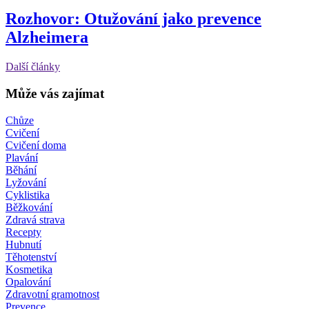
Rozhovor: Otužování jako prevence
Alzheimera
Další články
Může vás zajímat
Chůze
Cvičení
Cvičení doma
Plavání
Běhání
Lyžování
Cyklistika
Běžkování
Zdravá strava
Recepty
Hubnutí
Těhotenství
Kosmetika
Opalování
Zdravotní gramotnost
Prevence