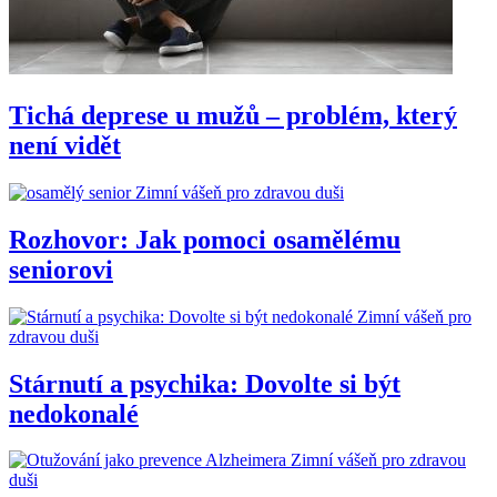
Tichá deprese u mužů – problém, který
není vidět
Zimní vášeň pro zdravou duši
Rozhovor: Jak pomoci osamělému
seniorovi
Zimní vášeň pro
zdravou duši
Stárnutí a psychika: Dovolte si být
nedokonalé
Zimní vášeň pro zdravou
duši