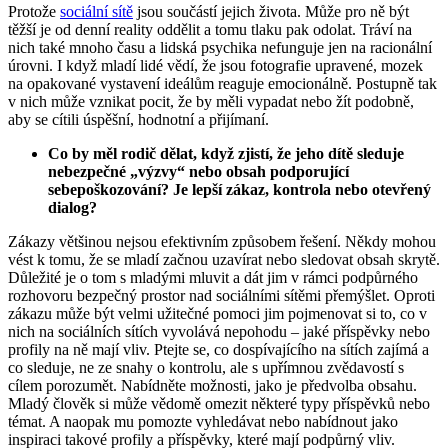
Protože
sociální sítě
jsou součástí jejich života. Může pro ně být
těžší je od denní reality oddělit a tomu tlaku pak odolat. Tráví na
nich také mnoho času a lidská psychika nefunguje jen na racionální
úrovni. I když mladí lidé vědí, že jsou fotografie upravené, mozek
na opakované vystavení ideálům reaguje emocionálně. Postupně tak
v nich může vznikat pocit, že by měli vypadat nebo žít podobně,
aby se cítili úspěšní, hodnotní a přijímaní.
Co by měl rodič dělat, když zjistí, že jeho dítě sleduje
nebezpečné „výzvy“ nebo obsah podporující
sebepoškozování? Je lepší zákaz, kontrola nebo otevřený
dialog?
Zákazy většinou nejsou efektivním způsobem řešení. Někdy mohou
vést k tomu, že se mladí začnou uzavírat nebo sledovat obsah skrytě.
Důležité je o tom s mladými mluvit a dát jim v rámci podpůrného
rozhovoru bezpečný prostor nad sociálními sítěmi přemýšlet. Oproti
zákazu může být velmi užitečné pomoci jim pojmenovat si to, co v
nich na sociálních sítích vyvolává nepohodu – jaké příspěvky nebo
profily na ně mají vliv. Ptejte se, co dospívajícího na sítích zajímá a
co sleduje, ne ze snahy o kontrolu, ale s upřímnou zvědavostí s
cílem porozumět. Nabídněte možnosti, jako je předvolba obsahu.
Mladý člověk si může vědomě omezit některé typy příspěvků nebo
témat. A naopak mu pomozte vyhledávat nebo nabídnout jako
inspiraci takové profily a příspěvky, které mají podpůrný vliv.