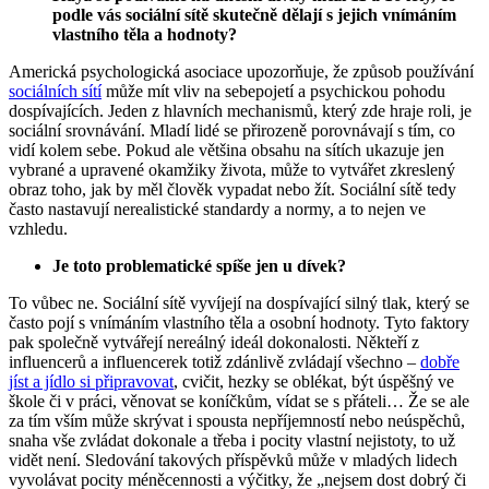
podle vás sociální sítě skutečně dělají s jejich vnímáním
vlastního těla a hodnoty?
Americká psychologická asociace upozorňuje, že způsob používání
sociálních sítí
může mít vliv na sebepojetí a psychickou pohodu
dospívajících. Jeden z hlavních mechanismů, který zde hraje roli, je
sociální srovnávání. Mladí lidé se přirozeně porovnávají s tím, co
vidí kolem sebe. Pokud ale většina obsahu na sítích ukazuje jen
vybrané a upravené okamžiky života, může to vytvářet zkreslený
obraz toho, jak by měl člověk vypadat nebo žít. Sociální sítě tedy
často nastavují nerealistické standardy a normy, a to nejen ve
vzhledu.
Je toto problematické spíše jen u dívek?
To vůbec ne. Sociální sítě vyvíjejí na dospívající silný tlak, který se
často pojí s vnímáním vlastního těla a osobní hodnoty. Tyto faktory
pak společně vytvářejí nereálný ideál dokonalosti. Někteří z
influencerů a influencerek totiž zdánlivě zvládají všechno –
dobře
jíst a jídlo si připravovat
, cvičit, hezky se oblékat, být úspěšný ve
škole či v práci, věnovat se koníčkům, vídat se s přáteli… Že se ale
za tím vším může skrývat i spousta nepříjemností nebo neúspěchů,
snaha vše zvládat dokonale a třeba i pocity vlastní nejistoty, to už
vidět není. Sledování takových příspěvků může v mladých lidech
vyvolávat pocity méněcennosti a výčitky, že „nejsem dost dobrý či