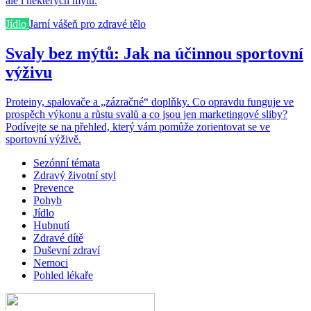
ale i některých mýtů.
Jídlo
Jarní vášeň pro zdravé tělo
Svaly bez mýtů: Jak na účinnou sportovní
výživu
Proteiny, spalovače a „zázračné“ doplňky. Co opravdu funguje ve
prospěch výkonu a růstu svalů a co jsou jen marketingové sliby?
Podívejte se na přehled, který vám pomůže zorientovat se ve
sportovní výživě.
Sezónní témata
Zdravý životní styl
Prevence
Pohyb
Jídlo
Hubnutí
Zdravé dítě
Duševní zdraví
Nemoci
Pohled lékaře