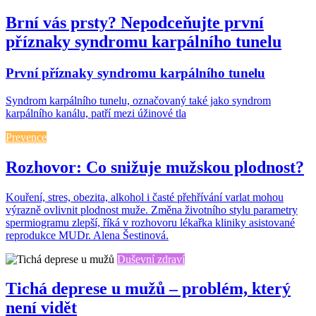
Brní vás prsty? Nepodceňujte první
příznaky syndromu karpálního tunelu
První příznaky syndromu karpálního tunelu
Syndrom karpálního tunelu, označovaný také jako syndrom
karpálního kanálu, patří mezi úžinové tla
Prevence
Rozhovor: Co snižuje mužskou plodnost?
Kouření, stres, obezita, alkohol i časté přehřívání varlat mohou
výrazně ovlivnit plodnost muže. Změna životního stylu parametry
spermiogramu zlepší, říká v rozhovoru lékařka kliniky asistované
reprodukce MUDr. Alena Šestinová.
Duševní zdraví
Tichá deprese u mužů – problém, který
není vidět