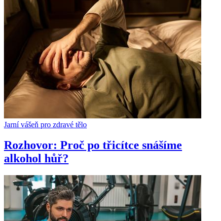
Jarní vášeň pro zdravé tělo
Rozhovor: Proč po třicítce snášíme
alkohol hůř?