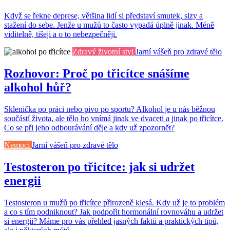
Když se řekne deprese, většina lidí si představí smutek, slzy a
stažení do sebe. Jenže u mužů to často vypadá úplně jinak. Méně
viditelně, tišeji a o to nebezpečněji.
Zdravý životní styl
Jarní vášeň pro zdravé tělo
Rozhovor: Proč po třicítce snášíme
alkohol hůř?
Sklenička po práci nebo pivo po sportu? Alkohol je u nás běžnou
součástí života, ale tělo ho vnímá jinak ve dvaceti a jinak po třicítce.
Co se při jeho odbourávání děje a kdy už zpozornět?
Nemoci
Jarní vášeň pro zdravé tělo
Testosteron po třicítce: jak si udržet
energii
Testosteron u mužů po třicítce přirozeně klesá. Kdy už je to problém
a co s tím podniknout? Jak podpořit hormonální rovnováhu a udržet
si energii? Máme pro vás přehled jasných faktů a praktických tipů,