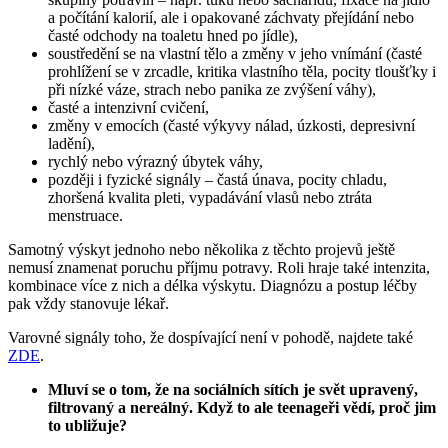
a počítání kalorií, ale i opakované záchvaty přejídání nebo
časté odchody na toaletu hned po jídle),
soustředění se na vlastní tělo a změny v jeho vnímání (časté
prohlížení se v zrcadle, kritika vlastního těla, pocity tloušťky i
při nízké váze, strach nebo panika ze zvýšení váhy),
časté a intenzivní cvičení,
změny v emocích (časté výkyvy nálad, úzkosti, depresivní
ladění),
rychlý nebo výrazný úbytek váhy,
později i fyzické signály – častá únava, pocity chladu,
zhoršená kvalita pleti, vypadávání vlasů nebo ztráta
menstruace.
Samotný výskyt jednoho nebo několika z těchto projevů ještě
nemusí znamenat poruchu příjmu potravy. Roli hraje také intenzita,
kombinace více z nich a délka výskytu. Diagnózu a postup léčby
pak vždy stanovuje lékař.
Varovné signály toho, že dospívající není v pohodě, najdete také
ZDE
.
Mluví se o tom, že na sociálních sítích je svět upravený,
filtrovaný a nereálný. Když to ale teenageři vědí, proč jim
to ubližuje?