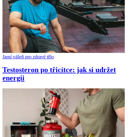
Jarní vášeň pro zdravé tělo
Testosteron po třicítce: jak si udržet
energii