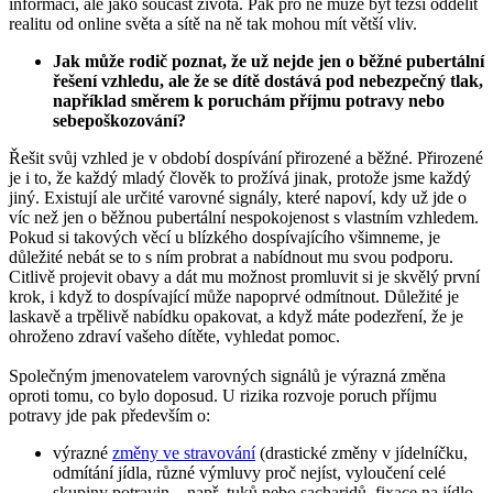
informací, ale jako součást života. Pak pro ně může být těžší oddělit
realitu od online světa a sítě na ně tak mohou mít větší vliv.
Jak může rodič poznat, že už nejde jen o běžné pubertální
řešení vzhledu, ale že se dítě dostává pod nebezpečný tlak,
například směrem k poruchám příjmu potravy nebo
sebepoškozování?
Řešit svůj vzhled je v období dospívání přirozené a běžné. Přirozené
je i to, že každý mladý člověk to prožívá jinak, protože jsme každý
jiný. Existují ale určité varovné signály, které napoví, kdy už jde o
víc než jen o běžnou pubertální nespokojenost s vlastním vzhledem.
Pokud si takových věcí u blízkého dospívajícího všimneme, je
důležité nebát se to s ním probrat a nabídnout mu svou podporu.
Citlivě projevit obavy a dát mu možnost promluvit si je skvělý první
krok, i když to dospívající může napoprvé odmítnout. Důležité je
laskavě a trpělivě nabídku opakovat, a když máte podezření, že je
ohroženo zdraví vašeho dítěte, vyhledat pomoc.
Společným jmenovatelem varovných signálů je výrazná změna
oproti tomu, co bylo doposud. U rizika rozvoje poruch příjmu
potravy jde pak především o:
výrazné
změny ve stravování
(drastické změny v jídelníčku,
odmítání jídla, různé výmluvy proč nejíst, vyloučení celé
skupiny potravin – např. tuků nebo sacharidů, fixace na jídlo