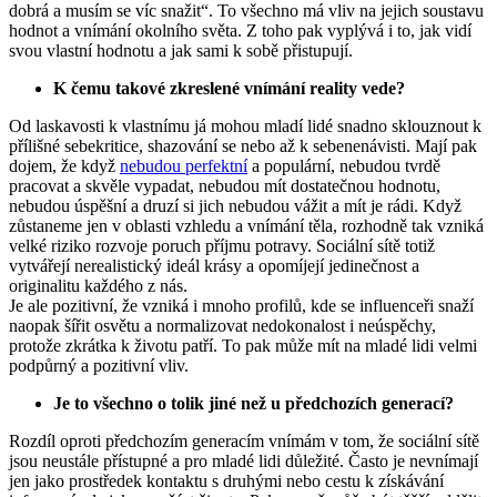
dobrá a musím se víc snažit“. To všechno má vliv na jejich soustavu
hodnot a vnímání okolního světa. Z toho pak vyplývá i to, jak vidí
svou vlastní hodnotu a jak sami k sobě přistupují.
K čemu takové zkreslené vnímání reality vede?
Od laskavosti k vlastnímu já mohou mladí lidé snadno sklouznout k
přílišné sebekritice, shazování se nebo až k sebenenávisti. Mají pak
dojem, že když
nebudou perfektní
a populární, nebudou tvrdě
pracovat a skvěle vypadat, nebudou mít dostatečnou hodnotu,
nebudou úspěšní a druzí si jich nebudou vážit a mít je rádi. Když
zůstaneme jen v oblasti vzhledu a vnímání těla, rozhodně tak vzniká
velké riziko rozvoje poruch příjmu potravy. Sociální sítě totiž
vytvářejí nerealistický ideál krásy a opomíjejí jedinečnost a
originalitu každého z nás.
Je ale pozitivní, že vzniká i mnoho profilů, kde se influenceři snaží
naopak šířit osvětu a normalizovat nedokonalost i neúspěchy,
protože zkrátka k životu patří. To pak může mít na mladé lidi velmi
podpůrný a pozitivní vliv.
Je to všechno o tolik jiné než u předchozích generací?
Rozdíl oproti předchozím generacím vnímám v tom, že sociální sítě
jsou neustále přístupné a pro mladé lidi důležité. Často je nevnímají
jen jako prostředek kontaktu s druhými nebo cestu k získávání