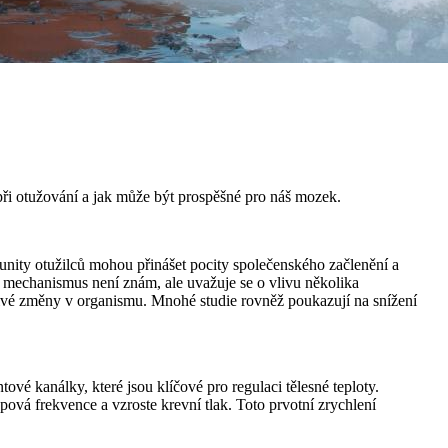
ři otužování a jak může být prospěšné pro náš mozek.
munity otužilců mohou přinášet pocity společenského začlenění a
ný mechanismus není znám, ale uvažuje se o vlivu několika
vé změny v organismu. Mnohé studie rovněž poukazují na snížení
vé kanálky, které jsou klíčové pro regulaci tělesné teploty.
epová frekvence a vzroste krevní tlak. Toto prvotní zrychlení