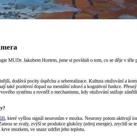
imera
e MUDr. Jakubem Hortem, jsme si povídali o tom, co se děje v těle p
?
lnější, dodává pocity úspěchu a seberealizace. Kultura otužování a ko
mají také pozitivní dopad na mentální zdraví a kognitivní funkce. Přes
ového systému a rovněž o mechanismu, kdy otužování snižuje zánětli
dy?
ůži
, které vyšlou signál neuronům v mozku. Neurony potom aktivují ionto
 Zatnou se svaly, zvýší se produkce glukózy (zdroj energie), zrychlí se t
 krve mozkem, ve snaze udržet jeho teplotu.