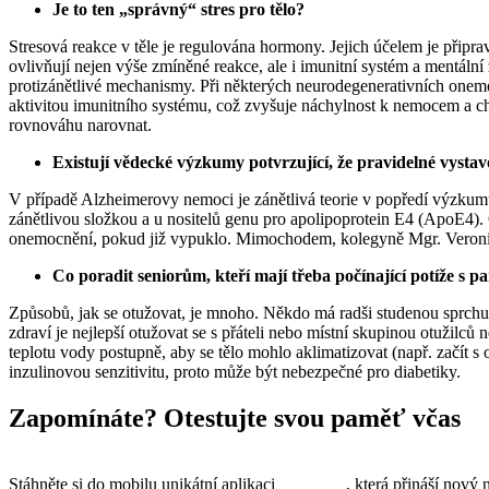
Je to ten „správný“ stres pro tělo?
Stresová reakce v těle je regulována hormony. Jejich účelem je připra
ovlivňují nejen výše zmíněné reakce, ale i imunitní systém a mentální 
protizánětlivé mechanismy. Při některých neurodegenerativních onemo
aktivitou imunitního systému, což zvyšuje náchylnost k nemocem a c
rovnováhu narovnat.
Existují vědecké výzkumy potvrzující, že pravidelné vysta
V případě Alzheimerovy nemoci je zánětlivá teorie v popředí výzkumu
zánětlivou složkou a u nositelů genu pro apolipoprotein E4 (ApoE4).
onemocnění, pokud již vypuklo. Mimochodem, kolegyně Mgr. Veronika
Co poradit seniorům, kteří mají třeba počínající potíže s p
Způsobů, jak se otužovat, je mnoho. Někdo má radši studenou sprchu, j
zdraví je nejlepší otužovat se s přáteli nebo místní skupinou otužilců n
teplotu vody postupně, aby se tělo mohlo aklimatizovat (např. začít 
inzulinovou senzitivitu, proto může být nebezpečné pro diabetiky.
Zapomínáte? Otestujte svou paměť včas
Stáhněte si do mobilu unikátní aplikaci
Terrapino
, která přináší nový