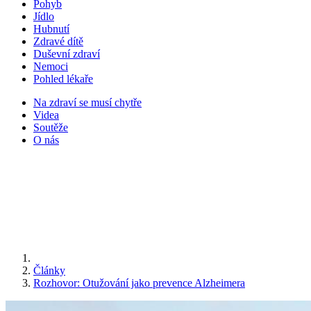
Pohyb
Jídlo
Hubnutí
Zdravé dítě
Duševní zdraví
Nemoci
Pohled lékaře
Na zdraví se musí chytře
Videa
Soutěže
O nás
Články
Rozhovor: Otužování jako prevence Alzheimera