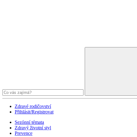
Zdravé rodičovství
Přihlásit/Registrovat
Sezónní témata
Zdravý životní styl
Prevence