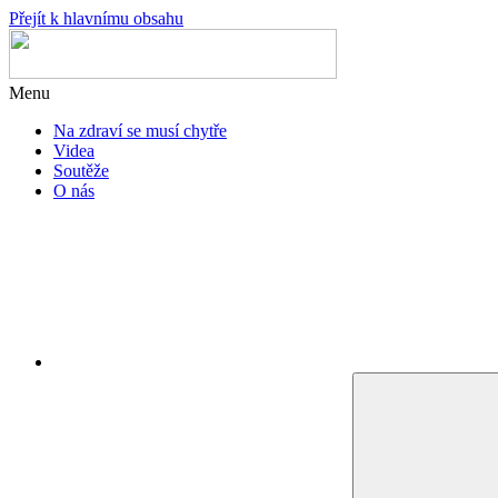
Přejít k hlavnímu obsahu
Menu
Na zdraví se musí chytře
Videa
Soutěže
O nás