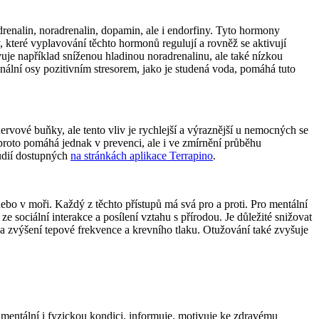
drenalin, noradrenalin, dopamin, ale i endorfiny. Tyto hormony
y, které vyplavování těchto hormonů regulují a rovněž se aktivují
je například sníženou hladinou noradrenalinu, ale také nízkou
ální osy pozitivním stresorem, jako je studená voda, pomáhá tuto
vové buňky, ale tento vliv je rychlejší a výraznější u nemocných se
proto pomáhá jednak v prevenci, ale i ve zmírnění průběhu
udií dostupných
na stránkách aplikace Terrapino
.
nebo v moři. Každý z těchto přístupů má svá pro a proti. Pro mentální
ze sociální interakce a posílení vztahu s přírodou. Je důležité snižovat
na zvýšení tepové frekvence a krevního tlaku. Otužování také zvyšuje
 mentální i fyzickou kondici, informuje, motivuje ke zdravému