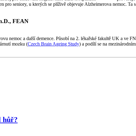
 pro seniory, u kterých se plíživě objevuje Alzheimerova nemoc. Ta se 
Ph.D., FEAN
ovu nemoc a další demence. Působí na 2. lékařské fakultě UK a ve FN
árnutí mozku (
Czech Brain Ageing Study
) a podílí se na mezinárodním
l hůř?