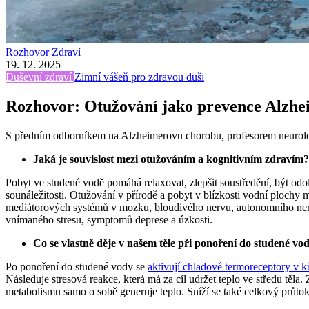
Rozhovor
Zdraví
19. 12. 2025
Duševní zdraví
Zimní vášeň pro zdravou duši
Rozhovor: Otužování jako prevence Alzhe
S předním odborníkem na Alzheimerovu chorobu, profesorem neurologi
Jaká je souvislost mezi otužováním a kognitivním zdravím
Pobyt ve studené vodě pomáhá relaxovat, zlepšit soustředění, být odo
sounáležitosti. Otužování v přírodě a pobyt v blízkosti vodní plochy 
mediátorových systémů v mozku, bloudivého nervu, autonomního nerv
vnímaného stresu, symptomů deprese a úzkosti.
Co se vlastně děje v našem těle při ponoření do studené vo
Po ponoření do studené vody se
aktivují chladové termoreceptory v k
Následuje stresová reakce, která má za cíl udržet teplo ve středu těla.
metabolismu samo o sobě generuje teplo. Sníží se také celkový průtok