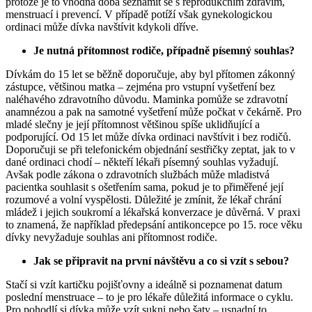
protože je to vhodná doba seznámit se s reprodukčním zdravím,
menstruací i prevencí. V případě potíží však gynekologickou
ordinaci může dívka navštívit kdykoli dříve.
Je nutná přítomnost rodiče, případně písemný souhlas?
Dívkám do 15 let se běžně doporučuje, aby byl přítomen zákonný
zástupce, většinou matka – zejména pro vstupní vyšetření bez
naléhavého zdravotního důvodu. Maminka pomůže se zdravotní
anamnézou a pak na samotné vyšetření může počkat v čekárně. Pro
mladé slečny je její přítomnost většinou spíše uklidňující a
podporující. Od 15 let může dívka ordinaci navštívit i bez rodičů.
Doporučuji se při telefonickém objednání sestřičky zeptat, jak to v
dané ordinaci chodí – někteří lékaři písemný souhlas vyžadují.
Avšak podle zákona o zdravotních službách může mladistvá
pacientka souhlasit s ošetřením sama, pokud je to přiměřené její
rozumové a volní vyspělosti. Důležité je zmínit, že lékař chrání
mládež i jejich soukromí a lékařská konverzace je důvěrná. V praxi
to znamená, že například předepsání antikoncepce po 15. roce věku
dívky nevyžaduje souhlas ani přítomnost rodiče.
Jak se připravit na první návštěvu a co si vzít s sebou?
Stačí si vzít kartičku pojišťovny a ideálně si poznamenat datum
poslední menstruace – to je pro lékaře důležitá informace o cyklu.
Pro pohodlí si dívka může vzít sukni nebo šaty – usnadní to