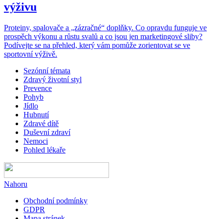
výživu
Proteiny, spalovače a „zázračné“ doplňky. Co opravdu funguje ve
prospěch výkonu a růstu svalů a co jsou jen marketingové sliby?
Podívejte se na přehled, který vám pomůže zorientovat se ve
sportovní výživě.
Sezónní témata
Zdravý životní styl
Prevence
Pohyb
Jídlo
Hubnutí
Zdravé dítě
Duševní zdraví
Nemoci
Pohled lékaře
Nahoru
Obchodní podmínky
GDPR
Mapa stránek