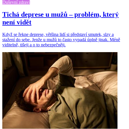
Duševní zdraví
Tichá deprese u mužů – problém, který
není vidět
Když se řekne deprese, většina lidí si představí smutek, slzy a
stažení do sebe. Jenže u mužů to často vypadá úplně jinak. Méně
viditelně, tišeji a o to nebezpečněji.