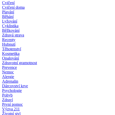
Cvičení
Cvičení doma
Plavání
Běhání
Lyžování
Cyklistika
Běžkování
Zdravá strava
Recepty
Hubnutí
Těhotenství
Kosmetika
Opalování
Zdravotní gramotnost
Prevence
Nemoc
Alergie
Adrenalin
Dárcovství krve
Psychologie
Pohyb
Zdraví
První pomoc
Výzva 211
Životní styl