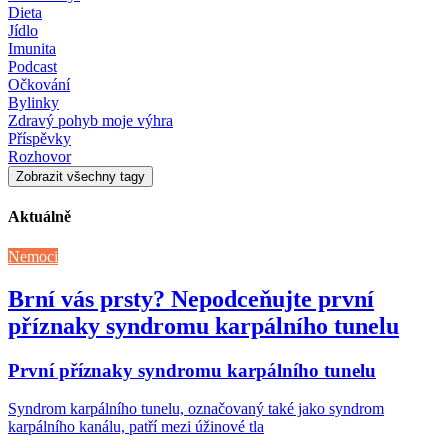
Dieta
Jídlo
Imunita
Podcast
Očkování
Bylinky
Zdravý pohyb moje výhra
Příspěvky
Rozhovor
Zobrazit všechny tagy
Aktuálně
Nemoci
Brní vás prsty? Nepodceňujte první
příznaky syndromu karpálního tunelu
První příznaky syndromu karpálního tunelu
Syndrom karpálního tunelu, označovaný také jako syndrom
karpálního kanálu, patří mezi úžinové tla