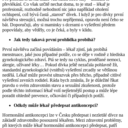
převlékání. Co však určitě nechat doma, to je stud – lékař je
profesionál, rozhodně nehodnotí nic jako například oholení
ochlupení, což bývá častá „starost“ dívek. I když je pro dívky první
návštěva stresující, možná trochu nepříjemná, opravdu není čeho se
bát. Doporučuji, aby si maminky s dcerami o vyšetření předem
popovídaly, aby věděly, co je čeká, a byly v klidu.
Jak tedy taková první prohlídka probíhá?
První návštěva začíná povídáním – lékař zjistí, jak probíhá
menstruace, jaké jsou případné potíže, co se děje v rodině z hlediska
gynekologického zdraví. Ptá se tedy na cyklus, prodělané nemoci,
alergie, užívané léky… Pokud dívka ještě nezačala pohlavně žít,
standardní gynekologické (vnitřní) vyšetření zrcadly se většinou
nedělá. Lékař může provést ultrazvuk přes břicho, případně citlivé
vyšetření zevních rodidel. Ráda bych zmínila, že je důležité říkat
pravdu o svém zdravotním stavu a sexuální zkušenosti, protože
podle těchto informací lékař volí nejšetrnější postup a může lépe
poradit ohledně prevence, očkování či případných potíží.
Odkdy může lékař předepsat antikoncepci?
Hormonální antikoncepci lze v Česku předepsat i nezletilé dívce na
základě zdravotního posouzení lékařem. Mezi zdravotní problémy,
při kterých může lékař hormonální antikoncepci předepsat, patří