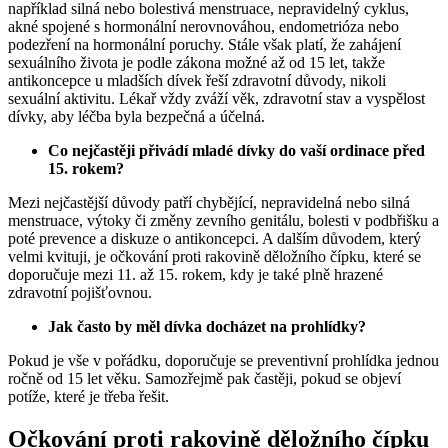
například silná nebo bolestivá menstruace, nepravidelný cyklus,
akné spojené s hormonální nerovnováhou, endometrióza nebo
podezření na hormonální poruchy. Stále však platí, že zahájení
sexuálního života je podle zákona možné až od 15 let, takže
antikoncepce u mladších dívek řeší zdravotní důvody, nikoli
sexuální aktivitu. Lékař vždy zváží věk, zdravotní stav a vyspělost
dívky, aby léčba byla bezpečná a účelná.
Co nejčastěji přivádí mladé dívky do vaší ordinace před
15. rokem?
Mezi nejčastější důvody patří chybějící, nepravidelná nebo silná
menstruace, výtoky či změny zevního genitálu, bolesti v podbřišku a
poté prevence a diskuze o antikoncepci. A dalším důvodem, který
velmi kvituji, je očkování proti rakovině děložního čípku, které se
doporučuje mezi 11. až 15. rokem, kdy je také plně hrazené
zdravotní pojišťovnou.
Jak často by měl dívka docházet na prohlídky?
Pokud je vše v pořádku, doporučuje se preventivní prohlídka jednou
ročně od 15 let věku. Samozřejmě pak častěji, pokud se objeví
potíže, které je třeba řešit.
Očkování proti rakovině děložního čípku