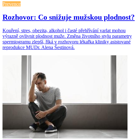
Prevence
Rozhovor: Co snižuje mužskou plodnost?
Kouření, stres, obezita, alkohol i časté přehřívání varlat mohou
výrazně ovlivnit plodnost muže. Změna životního stylu parametry
spermiogramu zlepší, říká v rozhovoru lékařka kliniky asistované
reprodukce MUDr. Alena Šestinová.