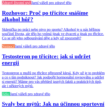
Zdravý životní styl
Jarní vášeň pro zdravé tělo
Rozhovor: Proč po třicítce snášíme
alkohol hůř?
Sklenička po práci nebo pivo po sportu? Alkohol je u nás běžnou
součástí života, ale tělo ho vnímá jinak ve dvaceti a jinak po třicítce.
Co se při jeho odbourávání děje a kdy už zpozornět?
Nemoci
Jarní vášeň pro zdravé tělo
Testosteron po třicítce: jak si udržet
energii
Testosteron u mužů po třicítce přirozeně klesá. Kdy už je to problém
a co s tím podniknout? Jak podpořit hormonální rovnováhu a udržet
si energii? Máme pro vás přehled jasných faktů a praktických tipů,
ale i některých mýtů.
Jídlo
Jarní vášeň pro zdravé tělo
Svaly bez mýtů: Jak na účinnou sportovní