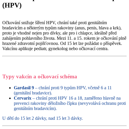
(HPV)
Očkování snižuje šíření HPV, chrání také proti genitálním
bradavicím a některým typům rakoviny (anus, penis, hlava a krk),
proto je vhodné nejen pro dívky, ale pro i chlapce, ideálně před
zahájením pohlavního života. Mezi 11. a 15. rokem je očkování plně
hrazené zdravotní pojišťovnou. Od 15 let lze požádat o příspěvek.
Vakcínu aplikuje pediatr, gynekolog nebo očkovací centra.
Typy vakcín a očkovací schéma
Gardasil 9
– chrání proti 9 typům HPV, včetně 6 a 11
(genitální bradavice).
Cervarix
– chrání proti HPV 16 a 18, zaměřeno hlavně na
prevenci rakoviny děložního čípku (nevyvolává ochranu proti
genitálním bradavicím).
U dětí do 15 let 2 dávky, nad 15 let 3 dávky.