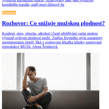
Syndrom karpálního tunelu, označovaný také jako syndrom
karpálního kanálu, patří mezi úžinové tla
Prevence
Rozhovor: Co snižuje mužskou plodnost?
Kouření, stres, obezita, alkohol i časté přehřívání varlat mohou
výrazně ovlivnit plodnost muže. Změna životního stylu parametry
spermiogramu zlepší, říká v rozhovoru lékařka kliniky asistované
reprodukce MUDr. Alena Šestinová.