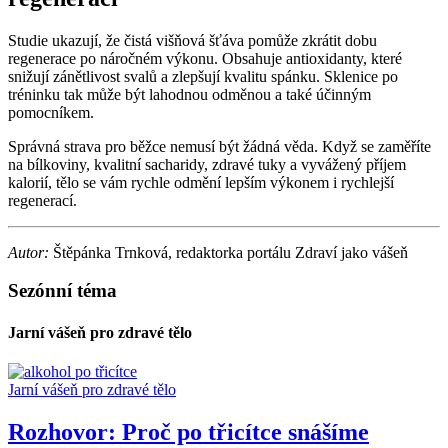
Studie ukazují, že čistá višňová šťáva pomůže zkrátit dobu
regenerace po náročném výkonu. Obsahuje antioxidanty, které
snižují zánětlivost svalů a zlepšují kvalitu spánku. Sklenice po
tréninku tak může být lahodnou odměnou a také účinným
pomocníkem.
Správná strava pro běžce nemusí být žádná věda. Když se zaměříte
na bílkoviny, kvalitní sacharidy, zdravé tuky a vyvážený příjem
kalorií, tělo se vám rychle odmění lepším výkonem i rychlejší
regenerací.
Autor:
Štěpánka Trnková, redaktorka portálu Zdraví jako vášeň
Sezónní téma
Jarní vášeň pro zdravé tělo
Jarní vášeň pro zdravé tělo
Rozhovor: Proč po třicítce snášíme