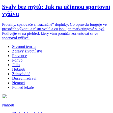
Svaly bez mýtů: Jak na účinnou sportovní
výživu
Proteiny, spalovače a „zázračné“ doplňky. Co opravdu funguje ve
prospěch výkonu a růstu svalů a co jsou jen marketingové sliby?
Podívejte se na přehled, který vám pomůže zorientovat se ve
sportovní výživě.
Sezónní témata
Zdravý životní styl
Prevence
Pohyb
Jídlo
Hubnutí
Zdravé dítě
Duševní zdraví
Nemoci
Pohled lékaře
Nahoru