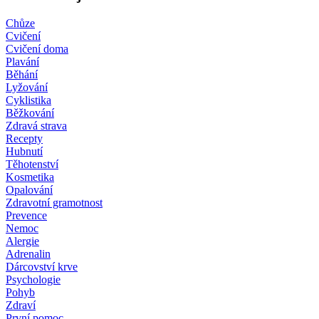
Chůze
Cvičení
Cvičení doma
Plavání
Běhání
Lyžování
Cyklistika
Běžkování
Zdravá strava
Recepty
Hubnutí
Těhotenství
Kosmetika
Opalování
Zdravotní gramotnost
Prevence
Nemoc
Alergie
Adrenalin
Dárcovství krve
Psychologie
Pohyb
Zdraví
První pomoc