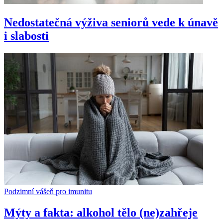
Nedostatečná výživa seniorů vede k únavě
i slabosti
Podzimní vášeň pro imunitu
Mýty a fakta: alkohol tělo (ne)zahřeje