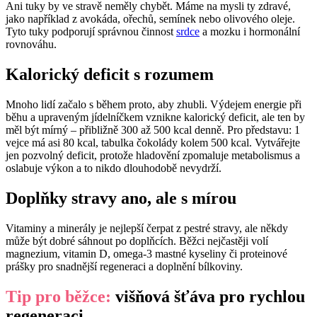
Ani tuky by ve stravě neměly chybět. Máme na mysli ty zdravé,
jako například z avokáda, ořechů, semínek nebo olivového oleje.
Tyto tuky podporují správnou činnost
srdce
a mozku i hormonální
rovnováhu.
Kalorický deficit s rozumem
Mnoho lidí začalo s během proto, aby zhubli. Výdejem energie při
běhu a upraveným jídelníčkem vznikne kalorický deficit, ale ten by
měl být mírný – přibližně 300 až 500 kcal denně. Pro představu: 1
vejce má asi 80 kcal, tabulka čokolády kolem 500 kcal. Vytvářejte
jen pozvolný deficit, protože hladovění zpomaluje metabolismus a
oslabuje výkon a to nikdo dlouhodobě nevydrží.
Doplňky stravy ano, ale s mírou
Vitaminy a minerály je nejlepší čerpat z pestré stravy, ale někdy
může být dobré sáhnout po doplňcích. Běžci nejčastěji volí
magnezium, vitamin D, omega-3 mastné kyseliny či proteinové
prášky pro snadnější regeneraci a doplnění bílkoviny.
Tip pro běžce:
višňová šťáva pro rychlou
regeneraci