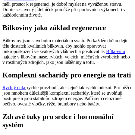
měli prostor k regeneraci, je dobré myslet na vyváženou stravu.
Dobře sestavený jídelníček pomůže při sportovních výkonech i v
každodenním životě.
Bílkoviny jako základ regenerace
Bílkoviny jsou stavebním materiálem svalů. Po každém běhu dejte
tělu dostatek kvalitních bílkovin, aby mohlo opravovat
mikropoškození ve svalových vláknech a posilovat je.
Bílkovinu
najdete v libovém mase, rybách, vejcích, mléčných výrobcích nebo
v rostlinných zdrojích, jako jsou luštěniny a tofu.
Komplexní sacharidy pro energie na trati
Rychlý cukr
rychle povzbudí, ale stejně tak rychle odezní. Pro běžce
jsou mnohem důležitější komplexní sacharidy, které se uvolňují
postupně a jsou stabilním zdrojem energie. Patří sem celozrnné
pečivo, ovesné vločky, rýže, brambory nebo batáty.
Zdravé tuky pro srdce i hormonální
systém