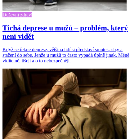
Duševní zdraví
Tichá deprese u mužů – problém, který
není vidět
Když se řekne deprese, většina lidí si představí smutek, slzy a
stažení do sebe. Jenže u mužů to často vypadá úplně jinak. Méně
viditelně, tišeji a o to nebezpečněji.