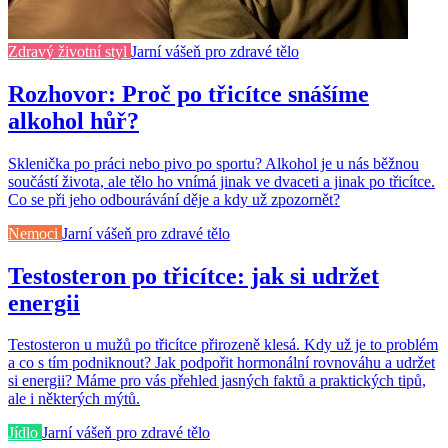
Zdravý životní styl
Jarní vášeň pro zdravé tělo
Rozhovor: Proč po třicítce snášíme
alkohol hůř?
Sklenička po práci nebo pivo po sportu? Alkohol je u nás běžnou
součástí života, ale tělo ho vnímá jinak ve dvaceti a jinak po třicítce.
Co se při jeho odbourávání děje a kdy už zpozornět?
Nemoci
Jarní vášeň pro zdravé tělo
Testosteron po třicítce: jak si udržet
energii
Testosteron u mužů po třicítce přirozeně klesá. Kdy už je to problém
a co s tím podniknout? Jak podpořit hormonální rovnováhu a udržet
si energii? Máme pro vás přehled jasných faktů a praktických tipů,
ale i některých mýtů.
Jídlo
Jarní vášeň pro zdravé tělo