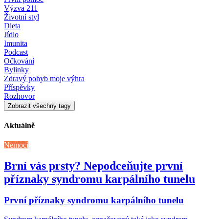
Výzva 211
Životní styl
Dieta
Jídlo
Imunita
Podcast
Očkování
Bylinky
Zdravý pohyb moje výhra
Příspěvky
Rozhovor
Zobrazit všechny tagy
Aktuálně
Nemoci
Brní vás prsty? Nepodceňujte první
příznaky syndromu karpálního tunelu
První příznaky syndromu karpálního tunelu