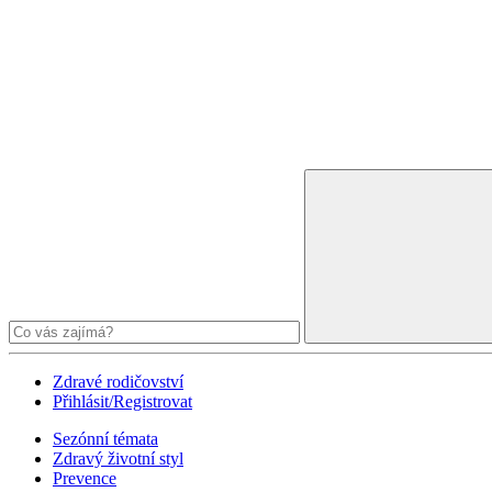
Zdravé rodičovství
Přihlásit/Registrovat
Sezónní témata
Zdravý životní styl
Prevence