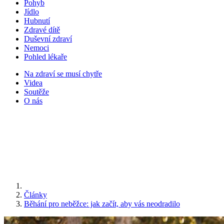
Pohyb
Jídlo
Hubnutí
Zdravé dítě
Duševní zdraví
Nemoci
Pohled lékaře
Na zdraví se musí chytře
Videa
Soutěže
O nás
Články
Běhání pro neběžce: jak začít, aby vás neodradilo