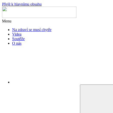
Přejít k hlavnímu obsahu
Menu
Na zdraví se musí chytře
Videa
Soutěže
O nás