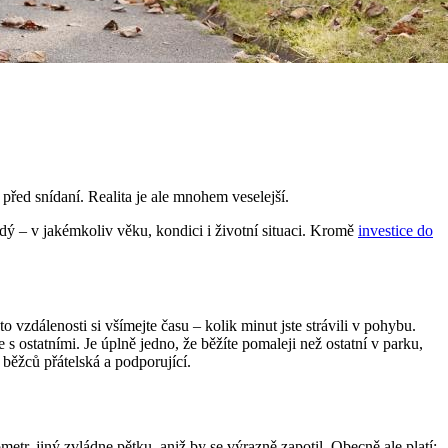
před snídaní. Realita je ale mnohem veselejší.
dý – v jakémkoliv věku, kondici i životní situaci. Kromě
investice do
sto vzdálenosti si všímejte času – kolik minut jste strávili v pohybu.
 s ostatními. Je úplně jedno, že běžíte pomaleji než ostatní v parku,
a běžců přátelská a podporující.
tr, jiný zvládne pětku, aniž by se výrazně zapotil. Obecně ale platí: