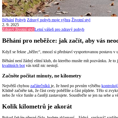
Běhání
Pohyb
Zdravý pohyb moje výhra
Životní styl
2. 9. 2025
Zdravý životní styl
Letní vášeň pro zdravý pohyb
Běhání pro neběžce: jak začít, aby vás neo
Když se řekne „běžec“, mnozí si představí vysportovanou postavu v up
Běhání není žádný elitní klub, do kterého musíte mít pozvánku. Je to
kvalitních bot
vás totiž nic nestojí.
Začněte počítat minuty, ne kilometry
Největší chybou
začátečníků
je, že hned po prvním výběhu
kontroluj
Klidně začněte tak, že část cesty poběžíte a část půjdete. Tělo si zvyk
nebo že více funíte a častěji zastavujete. Soustřeďte se jen na sebe a
Kolik kilometrů je akorát
Pokud čekáte přesné číslo, budete zklamaní – žádná „správná“ vzdáleno