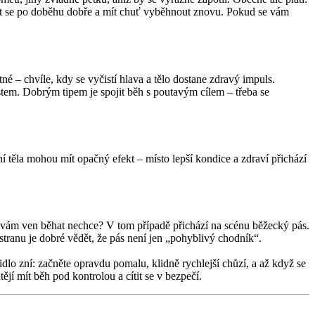
tit se po doběhu dobře a mít chuť vyběhnout znovu. Pokud se vám
é – chvíle, kdy se vyčistí hlava a tělo dostane zdravý impuls.
restem. Dobrým tipem je spojit běh s poutavým cílem – třeba se
těla mohou mít opačný efekt – místo lepší kondice a zdraví přichází
se vám ven běhat nechce? V tom případě přichází na scénu běžecký pás.
 stranu je dobré vědět, že pás není jen „pohyblivý chodník“.
vidlo zní: začněte opravdu pomalu, klidně rychlejší chůzí, a až když se
htějí mít běh pod kontrolou a cítit se v bezpečí.