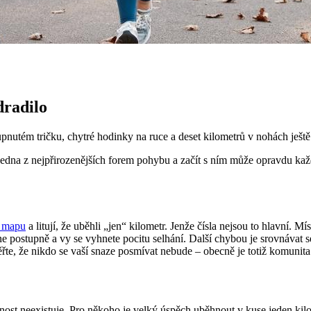
dradilo
nutém tričku, chytré hodinky na ruce a deset kilometrů v nohách ještě 
 jedna z nejpřirozenějších forem pohybu a začít s ním může opravdu kaž
í mapu
a litují, že uběhli „jen“ kilometr. Jenže čísla nejsou to hlavní. Mí
ne postupně a vy se vyhnete pocitu selhání. Další chybou je srovnávat se
 věřte, že nikdo se vaší snaze posmívat nebude – obecně je totiž komunit
st neexistuje. Pro někoho je velký úspěch uběhnout v kuse jeden kilome