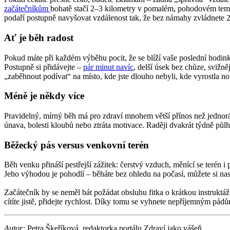
začátečníkům
bohatě stačí 2–3 kilometry v pomalém, pohodovém tempu
podaří postupně navyšovat vzdálenost tak, že bez námahy zvládnete 2
Ať je běh radost
Pokud máte při každém výběhu pocit, že se blíží vaše poslední hodinka
Postupně si přidávejte –
pár minut navíc
, delší úsek bez chůze, svižně
„zaběhnout podívat“ na místo, kde jste dlouho nebyli, kde vyrostla 
Méně je někdy více
Pravidelný, mírný běh má pro zdraví mnohem větší přínos než jednor
únava, bolesti kloubů nebo ztráta motivace. Raději dvakrát týdně pů
Běžecký pás versus venkovní terén
Běh venku přináší pestřejší zážitek: čerstvý vzduch, měnící se terén
Jeho výhodou je pohodlí – běháte bez ohledu na počasí, můžete si nast
Začátečník by se neměl bát požádat obsluhu fitka o krátkou instruktáž –
cítíte jistě, přidejte rychlost. Díky tomu se vyhnete nepříjemným pádům 
Autor:
Petra Škeříková, redaktorka portálu Zdraví jako vášeň