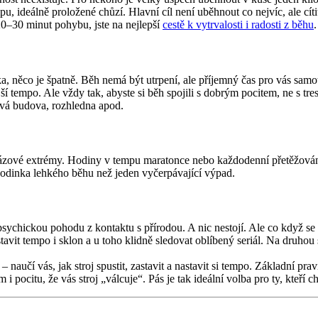
, ideálně proložené chůzí. Hlavní cíl není uběhnout co nejvíc, ale cí
0–30 minut pohybu, jste na nejlepší
cestě k vytrvalosti i radosti z běhu
.
, něco je špatně. Běh nemá být utrpení, ale příjemný čas pro vás samotn
jší tempo. Ale vždy tak, abyste si běh spojili s dobrým pocitem, ne s t
nová budova, rozhledna apod.
ázové extrémy. Hodiny v tempu maratonce nebo každodenní přetěžování 
lhodinka lehkého běhu než jeden vyčerpávající výpad.
 i psychickou pohodu z kontaktu s přírodou. A nic nestojí. Ale co když 
avit tempo i sklon a u toho klidně sledovat oblíbený seriál. Na druhou
 naučí vás, jak stroj spustit, zastavit a nastavit si tempo. Základní pra
i pocitu, že vás stroj „válcuje“. Pás je tak ideální volba pro ty, kteří c