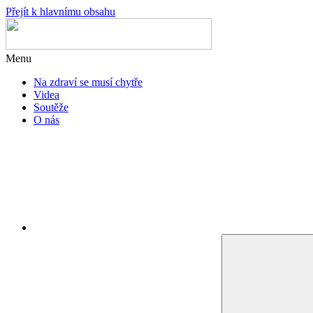
Přejít k hlavnímu obsahu
Menu
Na zdraví se musí chytře
Videa
Soutěže
O nás