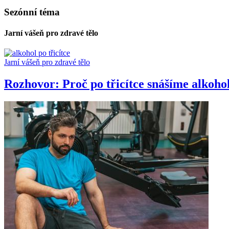
Sezónní téma
Jarní vášeň pro zdravé tělo
Jarní vášeň pro zdravé tělo
Rozhovor: Proč po třicítce snášíme alkoho