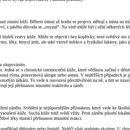
ad ostatní kůži. Během minut až hodin se projevy stěhují z místa na m
í, z jakého důvodu se „osypal“. Na vině může být i užití některých léků,
 hlubší vrstvy kůže. Může se objevit i bez kopřivky, není svědivý ani z
, léky, hmyzí jedy, ale také virové infekce a fyzikální faktory, jako je 
 a olupováním.
. Jedná se o chronické onemocnění kůže, které většinou začíná v dětství
senná rýma, potravinová alergie nebo astma. V nejtěžších případech je
zorodým látkám. To vede k navození přecitlivělosti na ně, a tím se uzaví
rují její přehnanou imunitní reaktivitu a zánět.
žení zánětu. Svědění je nejúpornějším příznakem, který vede ke škrábá
ysoušení kůže. Suchá kůže totiž svědí vždy. Proti zánětu působí lokální
tlivé léky tlumící přehnanou imunitní reakci.
apříklad dithiaden nebo fenistil. Neléčí však podstatu ekzému. U zhr