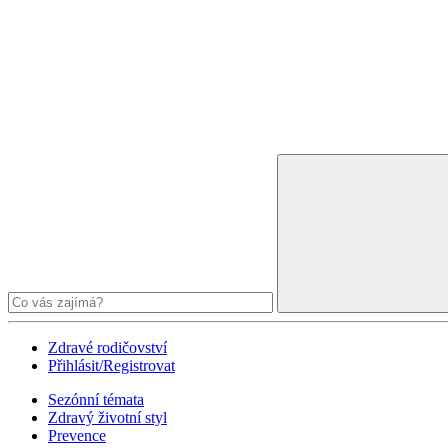
Zdravé rodičovství
Přihlásit/Registrovat
Sezónní témata
Zdravý životní styl
Prevence