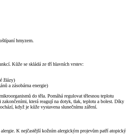
 poštípaní hmyzem.
unkcí. Kůže se skládá ze tří hlavních vrstev:
é žlázy)
gánů a zásobárna energie)
 mikroorganismů do těla. Pomáhá regulovat tělesnou teplotu
zakončeními, která reagují na dotyk, tlak, teplotu a bolest. Díky
dochází, když je kůže vystavena slunečnímu záření.
 alergie. K nejčastější kožním alergickým projevům patří atopický