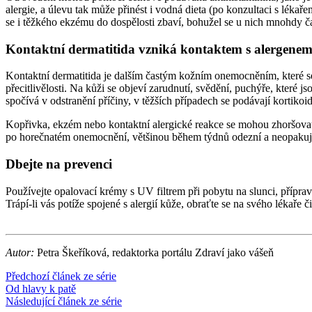
alergie, a úlevu tak může přinést i vodná dieta (po konzultaci s lékař
se i těžkého ekzému do dospělosti zbaví, bohužel se u nich mnohdy 
Kontaktní dermatitida vzniká kontaktem s alergene
Kontaktní dermatitida je dalším častým kožním onemocněním, které se
přecitlivělosti. Na kůži se objeví zarudnutí, svědění, puchýře, které 
spočívá v odstranění příčiny, v těžších případech se podávají kortikoi
Kopřivka, ekzém nebo kontaktní alergické reakce se mohou zhoršovat 
po horečnatém onemocnění, většinou během týdnů odezní a neopakují s
Dbejte na prevenci
Používejte opalovací krémy s UV filtrem při pobytu na slunci, přípr
Trápí-li vás potíže spojené s alergií kůže, obraťte se na svého lékaře č
Autor:
Petra Škeříková, redaktorka portálu Zdraví jako vášeň
Předchozí článek ze série
Od hlavy k patě
Následující článek ze série