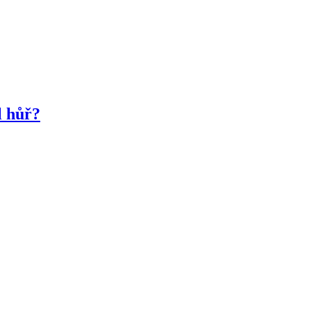
l hůř?