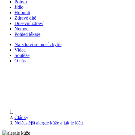
Pohyb
Jídlo
Hubnutí
Zdravé dítě
Duševní zdraví
Nemoci
Pohled lékaře
Na zdraví se musí chytře
Videa
Soutěže
O nás
Články
Nejčastější alergie kůže a jak je léčit