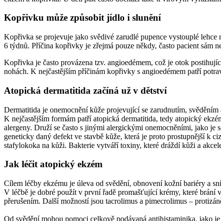
Kopřivku může způsobit jídlo i slunění
Kopřivka se projevuje jako svědivé zarudlé pupence vystouplé lehce n
6 týdnů. Příčina kopřivky je zřejmá pouze někdy, často pacient sám nev
Kopřivka je často provázena tzv. angioedémem, což je otok postihující
nohách. K nejčastějším příčinám kopřivky s angioedémem patří potraviny
Atopická dermatitida začíná už v dětství
Dermatitida je onemocnění kůže projevující se zarudnutím, svěděním
K nejčastějším formám patří atopická dermatitida, tedy atopický ekzém
alergeny. Druží se často s jinými alergickými onemocněními, jako je 
geneticky daný defekt ve stavbě kůže, která je proto prostupnější k ci
stafylokoka na kůži. Bakterie vytváří toxiny, které dráždí kůži a akcele
Jak léčit atopický ekzém
Cílem léčby ekzému je úleva od svědění, obnovení kožní bariéry a sní
V léčbě je dobré použít v první řadě promašťující krémy, které brání v
přerušením. Další možností jsou tacrolimus a pimecrolimus – protizáně
Od svědění mohou pomoci celkově podávaná antihistaminika, jako je n