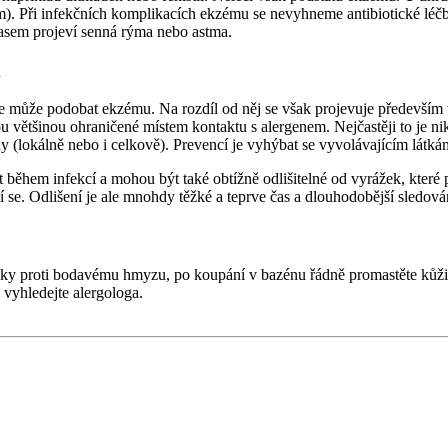
em). Při infekčních komplikacích ekzému se nevyhneme antibiotické léčbě
časem projeví senná rýma nebo astma.
m
 může podobat ekzému. Na rozdíl od něj se však projevuje především v 
jsou většinou ohraničené místem kontaktu s alergenem. Nejčastěji to je n
dy (lokálně nebo i celkově). Prevencí je vyhýbat se vyvolávajícím látká
během infekcí a mohou být také obtížně odlišitelné od vyrážek, které 
e. Odlišení je ale mnohdy těžké a teprve čas a dlouhodobější sledová
avky proti bodavému hmyzu, po koupání v bazénu řádně promastěte kůži,
i vyhledejte alergologa.