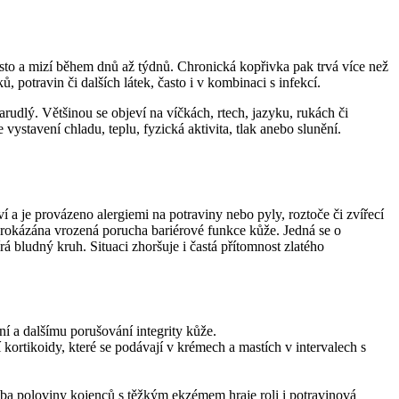
ísto a mizí během dnů až týdnů. Chronická kopřivka pak trvá více než
 potravin či dalších látek, často i v kombinaci s infekcí.
arudlý. Většinou se objeví na víčkách, rtech, jazyku, rukách či
vystavení chladu, teplu, fyzická aktivita, tlak anebo slunění.
 a je provázeno alergiemi na potraviny nebo pyly, roztoče či zvířecí
 prokázána vrozená porucha bariérové funkce kůže. Jedná se o
rá bludný kruh. Situaci zhoršuje i častá přítomnost zlatého
ní a dalšímu porušování integrity kůže.
 kortikoidy, které se podávají v krémech a mastích v intervalech s
uba poloviny kojenců s těžkým ekzémem hraje roli i potravinová