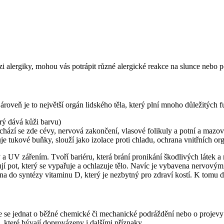
zi alergiky, mohou vás potrápit různé alergické reakce na slunce nebo
roveň je to největší orgán lidského těla, který plní mnoho důležitých f
erý dává kůži barvu)
nachází se zde cévy, nervová zakončení, vlasové folikuly a potní a mazov
je tukové buňky, slouží jako izolace proti chladu, ochrana vnitřních or
a UV zářením. Tvoří bariéru, která brání pronikání škodlivých látek a
í pot, který se vypařuje a ochlazuje tělo. Navíc je vybavena nervovými 
ena do syntézy vitaminu D, který je nezbytný pro zdraví kostí. K tomu 
ůže se jednat o běžné chemické či mechanické podráždění nebo o projevy
 které bývají doprovázeny i dalšími příznaky.