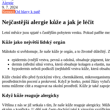
Alergie
9. 7. 2024
Nemoci
Od hlavy k patě
Nejčastější alergie kůže a jak je léčit
Letní měsíce jsou spjaté s častějším pobytem venku. Pokud patříte me
Kůže jako největší lidský orgán
Málokdo si uvědomuje, že naše kůže je orgán, a to životně důležitý. Zá
epidermis (vnější vrstva, pevná a odolná, obsahuje pigment, kt
dermis (střední silná vrstva, která obsahuje kolagen a elastin, 
hypodermis neboli podkoží (nejhlubší vrstva kůže, která obsahu
Kůže chrání tělo před fyzickými vlivy, chemikáliemi, mikroorganismy 
prostřednictvím pocení a prokrvení. Když je horko, potní žlázy vylučuj
tomu můžeme cítit a reagovat na okolní prostředí. Kůže je také zapoj
Když kůže reaguje alergicky
Většina z nás se již setkala s tím, že naše kůže reaguje alergicky. M
ekzém a kopřivka. U dětí pak často dochází také k virovým vyrážkám,