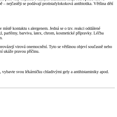
 – nejčastěji se podávají protistafylokoková antibiotika. Většina dětí
místě kontaktu s alergenem. Jedná se o tzv. reakci oddálené
ikl, parfémy, barviva, latex, chrom, kosmetické přípravky. Léčba
m.
provázejí virová onemocnění. Tyto se většinou objeví současně nebo
ní ukáže pravou příčinu.
 vybavte svou lékárničku chladivými gely a antihistaminiky apod.