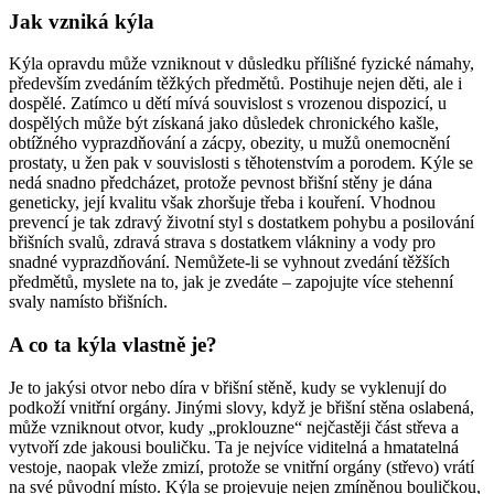
Jak vzniká kýla
Kýla opravdu může vzniknout v důsledku přílišné fyzické námahy,
především zvedáním těžkých předmětů. Postihuje nejen děti, ale i
dospělé. Zatímco u dětí mívá souvislost s vrozenou dispozicí, u
dospělých může být získaná jako důsledek chronického kašle,
obtížného vyprazdňování a zácpy, obezity, u mužů onemocnění
prostaty, u žen pak v souvislosti s těhotenstvím a porodem. Kýle se
nedá snadno předcházet, protože pevnost břišní stěny je dána
geneticky, její kvalitu však zhoršuje třeba i kouření. Vhodnou
prevencí je tak zdravý životní styl s dostatkem pohybu a posilování
břišních svalů, zdravá strava s dostatkem vlákniny a vody pro
snadné vyprazdňování. Nemůžete-li se vyhnout zvedání těžších
předmětů, myslete na to, jak je zvedáte – zapojujte více stehenní
svaly namísto břišních.
A co ta kýla vlastně je?
Je to jakýsi otvor nebo díra v břišní stěně, kudy se vyklenují do
podkoží vnitřní orgány. Jinými slovy, když je břišní stěna oslabená,
může vzniknout otvor, kudy „proklouzne“ nejčastěji část střeva a
vytvoří zde jakousi bouličku. Ta je nejvíce viditelná a hmatatelná
vestoje, naopak vleže zmizí, protože se vnitřní orgány (střevo) vrátí
na své původní místo. Kýla se projevuje nejen zmíněnou bouličkou,