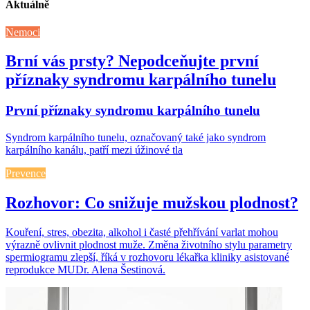
Aktuálně
Nemoci
Brní vás prsty? Nepodceňujte první
příznaky syndromu karpálního tunelu
První příznaky syndromu karpálního tunelu
Syndrom karpálního tunelu, označovaný také jako syndrom
karpálního kanálu, patří mezi úžinové tla
Prevence
Rozhovor: Co snižuje mužskou plodnost?
Kouření, stres, obezita, alkohol i časté přehřívání varlat mohou
výrazně ovlivnit plodnost muže. Změna životního stylu parametry
spermiogramu zlepší, říká v rozhovoru lékařka kliniky asistované
reprodukce MUDr. Alena Šestinová.