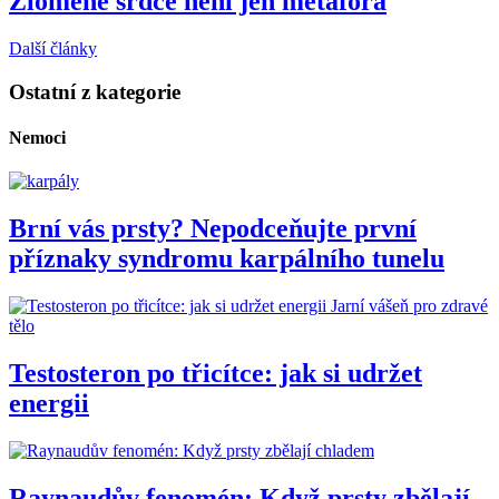
Zlomené srdce není jen metafora
Další články
Ostatní z kategorie
Nemoci
Brní vás prsty? Nepodceňujte první
příznaky syndromu karpálního tunelu
Jarní vášeň pro zdravé
tělo
Testosteron po třicítce: jak si udržet
energii
Raynaudův fenomén: Když prsty zbělají