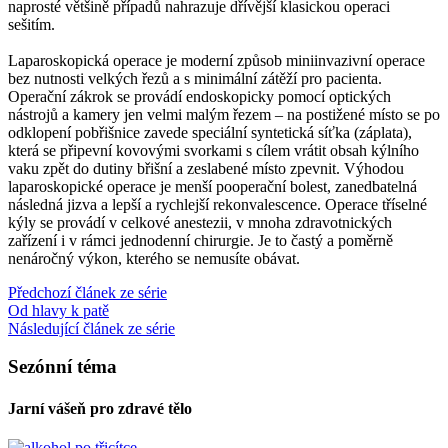
naprosté většině případů nahrazuje dřívější klasickou operaci
sešitím.
Laparoskopická operace je moderní způsob miniinvazivní operace
bez nutnosti velkých řezů a s minimální zátěží pro pacienta.
Operační zákrok se provádí endoskopicky pomocí optických
nástrojů a kamery jen velmi malým řezem – na postižené místo se po
odklopení pobřišnice zavede speciální syntetická síťka (záplata),
která se připevní kovovými svorkami s cílem vrátit obsah kýlního
vaku zpět do dutiny břišní a zeslabené místo zpevnit. Výhodou
laparoskopické operace je menší pooperační bolest, zanedbatelná
následná jizva a lepší a rychlejší rekonvalescence. Operace tříselné
kýly se provádí v celkové anestezii, v mnoha zdravotnických
zařízení i v rámci jednodenní chirurgie. Je to častý a poměrně
nenáročný výkon, kterého se nemusíte obávat.
Předchozí článek ze série
Od hlavy k patě
Následující článek ze série
Sezónní téma
Jarní vášeň pro zdravé tělo