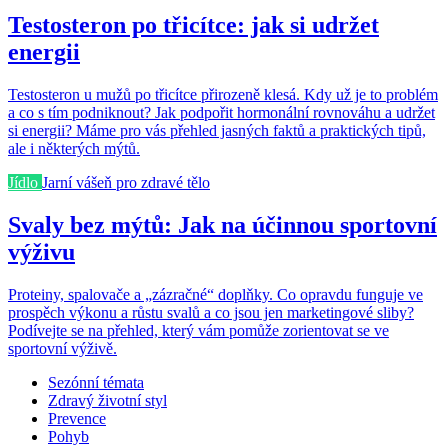
Testosteron po třicítce: jak si udržet
energii
Testosteron u mužů po třicítce přirozeně klesá. Kdy už je to problém
a co s tím podniknout? Jak podpořit hormonální rovnováhu a udržet
si energii? Máme pro vás přehled jasných faktů a praktických tipů,
ale i některých mýtů.
Jídlo
Jarní vášeň pro zdravé tělo
Svaly bez mýtů: Jak na účinnou sportovní
výživu
Proteiny, spalovače a „zázračné“ doplňky. Co opravdu funguje ve
prospěch výkonu a růstu svalů a co jsou jen marketingové sliby?
Podívejte se na přehled, který vám pomůže zorientovat se ve
sportovní výživě.
Sezónní témata
Zdravý životní styl
Prevence
Pohyb