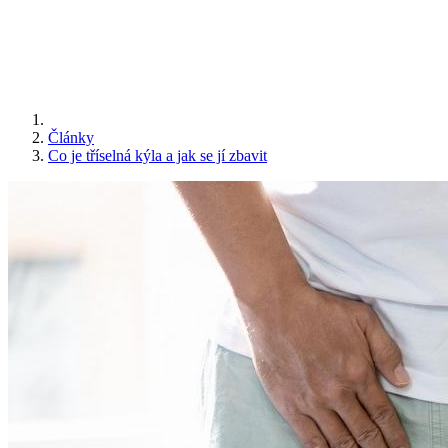
Články
Co je tříselná kýla a jak se jí zbavit