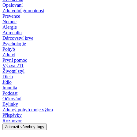
Opalování
Zdravotní gramotnost
Prevence
Nemoc
Alergie
Adrenalin
Dárcovství krve
Psychologie
Pohyb
Zdraví
První pomoc
Výzva 211
Životní styl
Dieta
Jídlo
Imunita
Podcast
Očkování
Bylinky
Zdravý pohyb moje výhra
Příspěvky
Rozhovor
Zobrazit všechny tagy