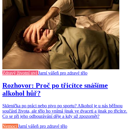
Zdravý životní styl
Jarní vášeň pro zdravé tělo
Rozhovor: Proč po třicítce snášíme
alkohol hůř?
Sklenička po práci nebo pivo po sportu? Alkohol je u nás běžnou
součástí života, ale tělo ho vnímá jinak ve dvaceti a jinak po třicítce.
Co se při jeho odbourávání děje a kdy už zpozornět?
Nemoci
Jarní vášeň pro zdravé tělo