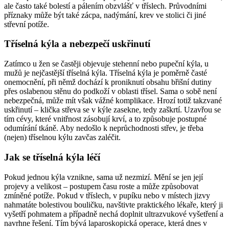
ale často také bolestí a pálením obzvlášť v tříslech. Průvodními
příznaky může být také zácpa, nadýmání, krev ve stolici či jiné
střevní potíže.
Tříselná kýla a nebezpečí uskřinutí
Zatímco u žen se častěji objevuje stehenní nebo pupeční kýla, u
mužů je nejčastější tříselná kýla. Tříselná kýla je poměrně časté
onemocnění, při němž dochází k proniknutí obsahu břišní dutiny
přes oslabenou stěnu do podkoží v oblasti třísel. Sama o sobě není
nebezpečná, může mít však vážné komplikace. Hrozí totiž takzvané
uskřinutí – klička střeva se v kýle zasekne, tedy zaškrtí. Uzavřou se
tím cévy, které vnitřnost zásobují krví, a to způsobuje postupné
odumírání tkáně. Aby nedošlo k neprůchodnosti střev, je třeba
(nejen) tříselnou kýlu zavčas zaléčit.
Jak se tříselná kýla léčí
Pokud jednou kýla vznikne, sama už nezmizí. Mění se jen její
projevy a velikost – postupem času roste a může způsobovat
zmíněné potíže. Pokud v tříslech, v pupíku nebo v místech jizvy
nahmatáte bolestivou bouličku, navštivte praktického lékaře, který ji
vyšetří pohmatem a případně nechá doplnit ultrazvukové vyšetření a
navrhne řešení. Tím bývá laparoskopická operace, která dnes v