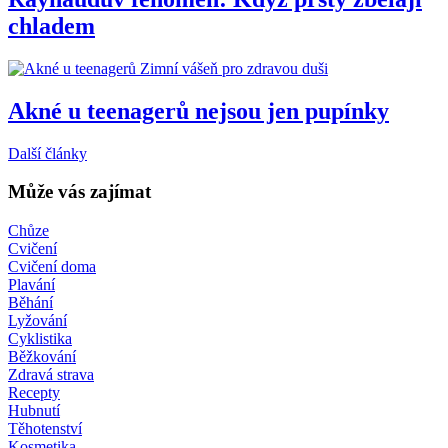
chladem
Zimní vášeň pro zdravou duši
Akné u teenagerů nejsou jen pupínky
Další články
Může vás zajímat
Chůze
Cvičení
Cvičení doma
Plavání
Běhání
Lyžování
Cyklistika
Běžkování
Zdravá strava
Recepty
Hubnutí
Těhotenství
Kosmetika