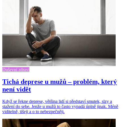
Duševní zdraví
Tichá deprese u mužů – problém, který
není vidět
Když se řekne deprese, většina lidí si představí smutek, slzy a
stažení do sebe. Jenže u mužů to často vypadá úplně jinak. Méně
viditelně, tišeji a o to nebezpečněji.