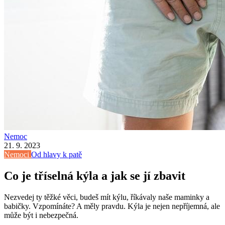
Nemoc
21. 9. 2023
Nemoci
Od hlavy k patě
Co je tříselná kýla a jak se jí zbavit
Nezvedej ty těžké věci, budeš mít kýlu, říkávaly naše maminky a
babičky. Vzpomínáte? A měly pravdu. Kýla je nejen nepříjemná, ale
může být i nebezpečná.