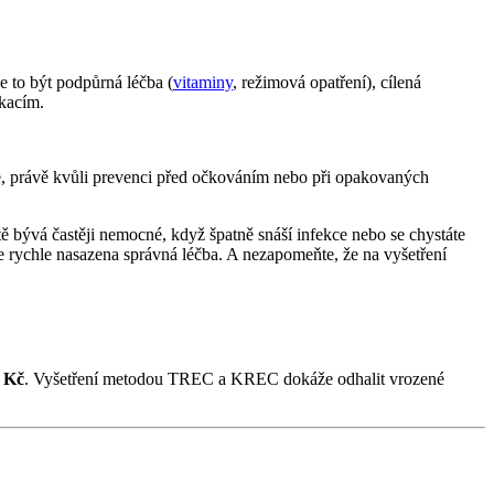
e to být podpůrná léčba (
vitaminy
, režimová opatření), cílená
kacím.
ste, právě kvůli prevenci před očkováním nebo při opakovaných
tě bývá častěji nemocné, když špatně snáší infekce nebo se chystáte
e rychle nasazena správná léčba. A nezapomeňte, že na vyšetření
 Kč
. Vyšetření metodou TREC a KREC dokáže odhalit vrozené