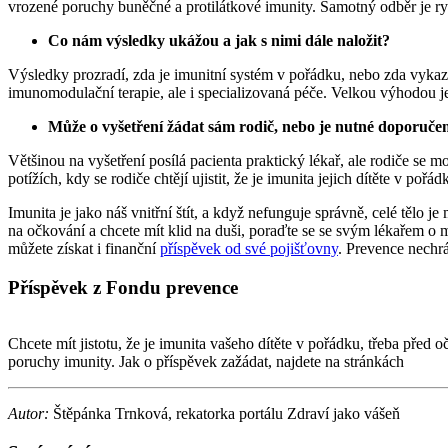
vrozené poruchy buněčné a protilátkové imunity. Samotný odběr je ryc
Co nám výsledky ukážou a jak s nimi dále naložit?
Výsledky prozradí, zda je imunitní systém v pořádku, nebo zda vykaz
imunomodulační terapie, ale i specializovaná péče. Velkou výhodou
Může o vyšetření žádat sám rodič, nebo je nutné doporučen
Většinou na vyšetření posílá pacienta praktický lékař, ale rodiče se
potížích, kdy se rodiče chtějí ujistit, že je imunita jejich dítěte v pořád
Imunita je jako náš vnitřní štít, a když nefunguje správně, celé tělo
na očkování a chcete mít klid na duši, poraďte se se svým lékařem o 
můžete získat i finanční
příspěvek od své pojišťovny
. Prevence nechrá
Příspěvek z Fondu prevence
Chcete mít jistotu, že je imunita vašeho dítěte v pořádku, třeba před
poruchy imunity. Jak o příspěvek zažádat, najdete na stránkách
Fondu
Autor:
Štěpánka Trnková, rekatorka portálu Zdraví jako vášeň