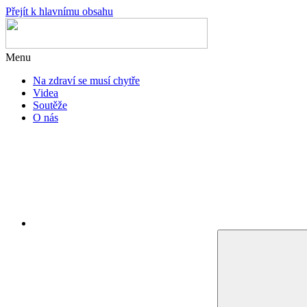
Přejít k hlavnímu obsahu
Menu
Na zdraví se musí chytře
Videa
Soutěže
O nás