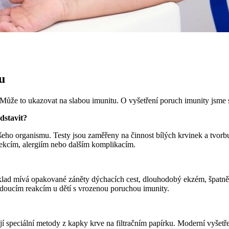
u
? Může to ukazovat na slabou imunitu. O vyšetření poruch imunity j
dstavit?
našeho organismu. Testy jsou zaměřeny na činnost bílých krvinek a tvorb
nfekcím, alergiím nebo dalším komplikacím.
klad mívá opakované záněty dýchacích cest, dlouhodobý ekzém, špatně 
doucím reakcím u dětí s vrozenou poruchou imunity.
í speciální metody z kapky krve na filtračním papírku. Moderní vyšet