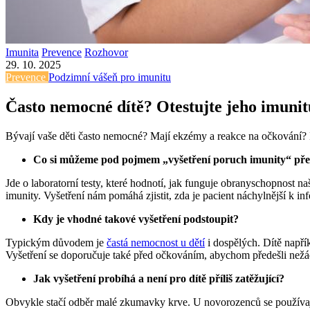
Imunita
Prevence
Rozhovor
29. 10. 2025
Prevence
Podzimní vášeň pro imunitu
Často nemocné dítě? Otestujte jeho imunit
Bývají vaše děti často nemocné? Mají ekzémy a reakce na očkování
Co si můžeme pod pojmem „vyšetření poruch imunity“ pře
Jde o laboratorní testy, které hodnotí, jak funguje obranyschopnost 
imunity. Vyšetření nám pomáhá zjistit, zda je pacient náchylnější k i
Kdy je vhodné takové vyšetření podstoupit?
Typickým důvodem je
častá nemocnost u dětí
i dospělých. Dítě napří
Vyšetření se doporučuje také před očkováním, abychom předešli nežá
Jak vyšetření probíhá a není pro dítě příliš zatěžující?
Obvykle stačí odběr malé zkumavky krve. U novorozenců se používaj