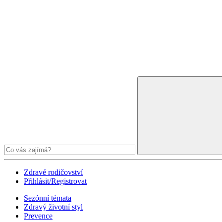
Zdravé rodičovství
Přihlásit/Registrovat
Sezónní témata
Zdravý životní styl
Prevence