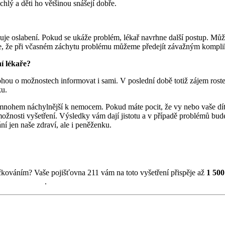
hlý a děti ho většinou snášejí dobře.
uje oslabení. Pokud se ukáže problém, lékař navrhne další postup. Můž
 je, že při včasném záchytu problému můžeme předejít závažným kompli
í lékaře?
 mohou o možnostech informovat i sami. V poslední době totiž zájem ro
ku.
 je mnohem náchylnější k nemocem. Pokud máte pocit, že vy nebo vaše dí
možnosti vyšetření. Výsledky vám dají jistotu a v případě problémů bud
ní jen naše zdraví, ale i peněženku.
 očkováním? Vaše pojišťovna 211 vám na toto vyšetření přispěje až
1 500
 prevence 211
.