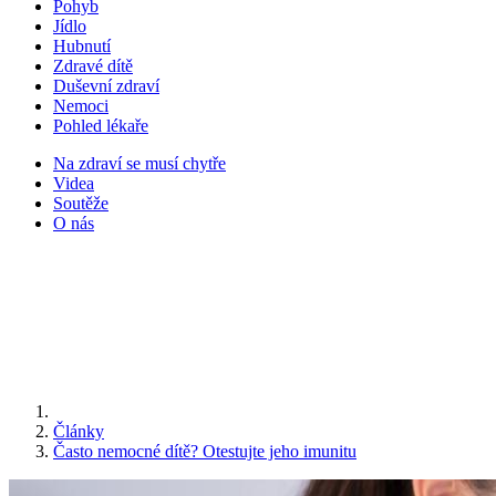
Pohyb
Jídlo
Hubnutí
Zdravé dítě
Duševní zdraví
Nemoci
Pohled lékaře
Na zdraví se musí chytře
Videa
Soutěže
O nás
Články
Často nemocné dítě? Otestujte jeho imunitu