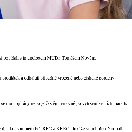
sme si povídali s imunologem MUDr. Tomášem Novým.
u protilátek a odhalují případné vrozené nebo získané poruchy
se mu hojí rány nebo je častěji nemocné po vytržení krčních mandlí.
ření, jako jsou metody TREC a KREC, dokáže velmi přesně odhalit