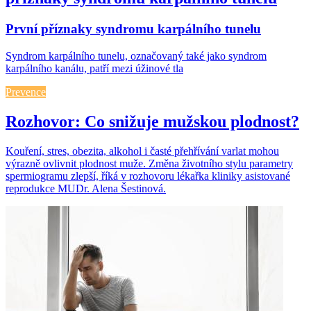
První příznaky syndromu karpálního tunelu
Syndrom karpálního tunelu, označovaný také jako syndrom
karpálního kanálu, patří mezi úžinové tla
Prevence
Rozhovor: Co snižuje mužskou plodnost?
Kouření, stres, obezita, alkohol i časté přehřívání varlat mohou
výrazně ovlivnit plodnost muže. Změna životního stylu parametry
spermiogramu zlepší, říká v rozhovoru lékařka kliniky asistované
reprodukce MUDr. Alena Šestinová.