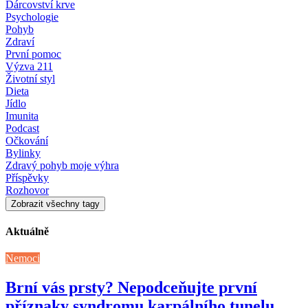
Dárcovství krve
Psychologie
Pohyb
Zdraví
První pomoc
Výzva 211
Životní styl
Dieta
Jídlo
Imunita
Podcast
Očkování
Bylinky
Zdravý pohyb moje výhra
Příspěvky
Rozhovor
Zobrazit všechny tagy
Aktuálně
Nemoci
Brní vás prsty? Nepodceňujte první
příznaky syndromu karpálního tunelu