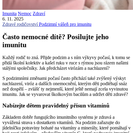
Imunita
Nemoc
Zdraví
6. 11. 2025
Zdravé rodičovství
Podzimní vášeň pro imunitu
Často nemocné dítě? Posilujte jeho
imunitu
Každý rodič to zná. Přijde podzim a s ním výkyvy počasí, k tomu se
přidá školní kolektiv a kašel ruku v ruce s rýmou jsou rázem našimi
stálými společníky. Jak předcházet virózám a nachlazení?
S podzimními změnami počasí často přichází také zvýšený výskyt
nachlazení, viróz a dalších onemocnění, kterým děti podléhají snáz
než dospělí – zvlášť ty nejmenší, které ještě nemají zcela vyvinutou
imunitu. Jak se vyvarovat školkovým bacilům a udržet děti zdravé?
Nabízejte dětem pravidelný přísun vitamínů
Základem dobře fungujícího imunitního systému je zdravá a
vyvážená strava s dostatkem vitamínů. Na podzim zařazujte do
jídelníčku potraviny bohaté na vitamíny a minerály, které pomáhají v