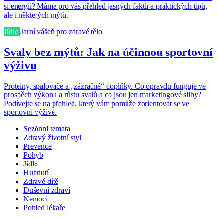
si energii? Máme pro vás přehled jasných faktů a praktických tipů,
ale i některých mýtů.
Jídlo
Jarní vášeň pro zdravé tělo
Svaly bez mýtů: Jak na účinnou sportovní
výživu
Proteiny, spalovače a „zázračné“ doplňky. Co opravdu funguje ve
prospěch výkonu a růstu svalů a co jsou jen marketingové sliby?
Podívejte se na přehled, který vám pomůže zorientovat se ve
sportovní výživě.
Sezónní témata
Zdravý životní styl
Prevence
Pohyb
Jídlo
Hubnutí
Zdravé dítě
Duševní zdraví
Nemoci
Pohled lékaře