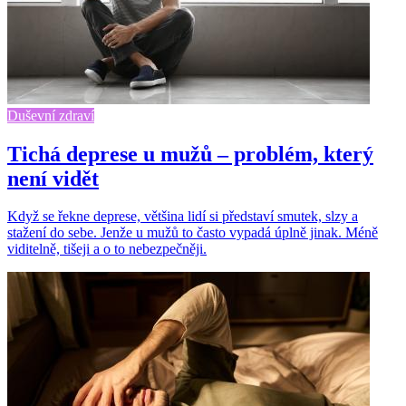
Duševní zdraví
Tichá deprese u mužů – problém, který
není vidět
Když se řekne deprese, většina lidí si představí smutek, slzy a
stažení do sebe. Jenže u mužů to často vypadá úplně jinak. Méně
viditelně, tišeji a o to nebezpečněji.