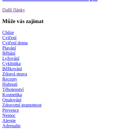
Další články
Může vás zajímat
Chůze
Cvičení
Cvičení doma
Plavání
Běhání
Lyžování
Cyklistika
Běžkování
Zdravá strava
Recepty
Hubnutí
Těhotenství
Kosmetika
Opalování
Zdravotní gramotnost
Prevence
Nemoc
Alergie
Adrenalin