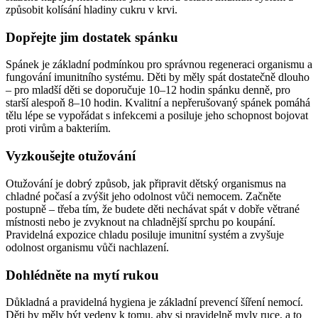
způsobit kolísání hladiny cukru v krvi.
Dopřejte jim dostatek spánku
Spánek je základní podmínkou pro správnou regeneraci organismu a
fungování imunitního systému. Děti by měly spát dostatečně dlouho
– pro mladší děti se doporučuje 10–12 hodin spánku denně, pro
starší alespoň 8–10 hodin. Kvalitní a nepřerušovaný spánek pomáhá
tělu lépe se vypořádat s infekcemi a posiluje jeho schopnost bojovat
proti virům a bakteriím.
Vyzkoušejte otužování
Otužování je dobrý způsob, jak připravit dětský organismus na
chladné počasí a zvýšit jeho odolnost vůči nemocem. Začněte
postupně – třeba tím, že budete děti nechávat spát v dobře větrané
místnosti nebo je zvyknout na chladnější sprchu po koupání.
Pravidelná expozice chladu posiluje imunitní systém a zvyšuje
odolnost organismu vůči nachlazení.
Dohlédněte na mytí rukou
Důkladná a pravidelná hygiena je základní prevencí šíření nemocí.
Děti by měly být vedeny k tomu, aby si pravidelně myly ruce, a to