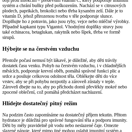
boji proti infekcím – především vitamín C, který podporuje imunitní
systém a chrání buňky před poškozením. Nachází se v citrusových
plodech, paprikách, brokolici nebo třeba kysaném zelí. Dále je to
vitamín D, jehož přirozenou tvorbu v těle podporuje slunce.
Doplňujte ho z potravin, jako jsou ryby, vejce nebo mléčné výrobky.
Případně kapkami typu Vigantol. Vhodnými doplňky stravy jsou
také echinacea, betaglukan, rakytník nebo šípek, třeba ve formě
sirupů.
Hýbejte se na čerstvém vzduchu
Přestože počasí nemusí být lákavé, je důležité, aby děti trávily
dostatek času venku. Pohyb na čerstvém vzduchu, i v chladnějších
měsících, podporuje krevní oběh, pomáhá správné funkci plic a
srdce a posiluje celkovou odolnost těla. Oblékejte děti do více
vrstev, aby se při pohybu nezpotily a zároveň zůstaly v teple.
Zároveň dbejte na to, aby po příchodu domů převlékly mokré nebo
zpocené oblečení, což pomáhá předcházet nachlazení.
Hlídejte dostatečný pitný režim
Na podzim často zapomínáme na dostatečný příjem tekutin. Přitom
hydratace je důležitá pro správné fungování těla a podporu imunity.
Děti by měly pravidelně pít vodu nebo neslazené čaje. Omezte
slazené nápoje, které mimo jiné mohou oslabit imunitní systém a