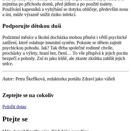
zejména po příchodu domů, před jídlem a po použití toalety.
Používání kapesníků a vyhýbání se dotyku obličeje, především nosu
a úst, může výrazně snížit riziko infekcí.
Podporujte dětskou duši
Podzimní měsíce a školní docházka mohou přinést i větší psychické
zatížení, které oslabuje imunitní systém. Pokuste se dětem zajistit
psychickou pohodu. Jak? Tak třeba společné rodinné chvíle,
procházky a výlety, hraní her, čtení… To vše přispívá k jejich pocitu
bezpečí a pohody. Zní to jako klišé, ale zkuste zkrátka zahřát jejich
srdce.
Autor:
Petra Škeříková, redaktorka portálu Zdraví jako vášeň
Zeptejte se na cokoliv
Položit dotaz
Ptejte se