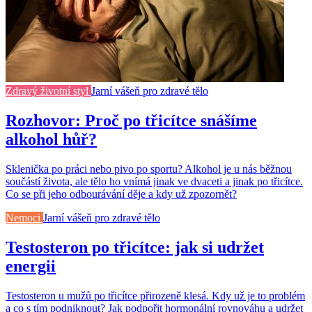
Zdravý životní styl
Jarní vášeň pro zdravé tělo
Rozhovor: Proč po třicítce snášíme
alkohol hůř?
Sklenička po práci nebo pivo po sportu? Alkohol je u nás běžnou
součástí života, ale tělo ho vnímá jinak ve dvaceti a jinak po třicítce.
Co se při jeho odbourávání děje a kdy už zpozornět?
Nemoci
Jarní vášeň pro zdravé tělo
Testosteron po třicítce: jak si udržet
energii
Testosteron u mužů po třicítce přirozeně klesá. Kdy už je to problém
a co s tím podniknout? Jak podpořit hormonální rovnováhu a udržet